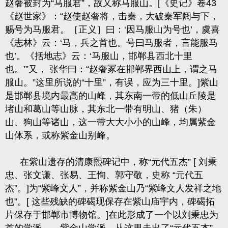
赵奢被封为“马服君”，故又称马服山。
[
《史记》卷
43
《赵世家》：“赵使赵奢将，击秦，大破秦军阏与下，
赐号为马服君。［正义］曰：‘因马服山为号也’，虞喜
《志林》云：‘马，兵之首也。号曰马服者，言能服马
也’。《括地志》云：‘马服山，邯郸县西北十里
也。’”又，
张华曰：“赵奢冢在邯郸界西山上，谓之马
服山。”这里所说的“十里”，有误，应为三十里。
]
紫山
是邯郸县境内最高的山峰，其东南一带的低山丘陵是
堵山和葛山等山脉，其东北一带有明山、猪（朱）
山、狗山等诸山，这一带大大小小的山峰，均属紫金
山体系，或称紫金山别峰。
在紫山遗存的清康熙碑记中，称“元代五杰”
[
刘秉
忠、张文谦、张易、王恂、郭守敬，史称
“元代五
杰”。
]
为“紫峰文人”，并称紫金山乃“紫峰文人发祥之地
也”。
[
这些残缺的碑碣现保存在紫山庙宇内，碑碣拓
片保存于邯郸市博物馆。
]
在此形成了一个以刘秉忠为