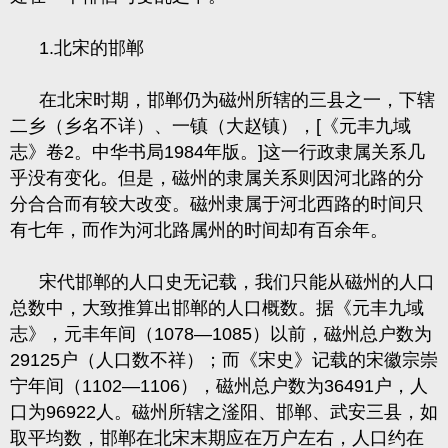
1.
北宋的邯郸
在北宋时期，邯郸仍为磁州所辖的三县之一，下辖
二乡（乡名不详）、一镇（大赵镇），
[
《元丰九域
志》卷
2
。中华书局
1984
年版。
]
这一行政隶属关系几
乎没有变化。但是，磁州的隶属关系则因河北路的分
分合合而有较大改变。磁州隶属于河北西路的时间只
有七年，而作为河北路属州的时间却有百余年。
宋代邯郸的人口史无记载，我们只能从磁州的人口
总数中，大致推算出邯郸的人口概数。据《元丰九域
志》，元丰年间（
1078
―
1085
）以前，磁州总户数为
29125
户（人口数不祥）；而《宋史》记载的宋徽宗崇
宁年间（
1102
―
1106
），磁州总户数为
36491
户，人
口为
96922
人。磁州所辖之滏阳、邯郸、武安三县，如
取平均数，邯郸在北宋末期应在万户左右，人口约在