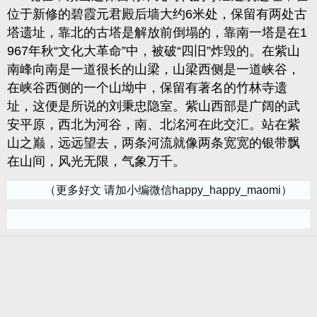
位于新修的碧霞元君殿后墙大约
6
米处，保留有两处古
塔遗址，靠北的古塔是解放前倒塌的，靠南一塔是在
1
967
年秋“文化大革命”中，被破“四旧”炸毁的。在紫山
南峰向南是一道很长的山梁，山梁西侧是一道峡谷，
在峡谷西侧的一个山坳中，保留有著名的竹林寺遗
址，这便是所说的刘秉忠隐室。紫山西部是广阔的武
安平原，西北为河谷，南、北洺河在此交汇。站在紫
山之巅，远远望去，两条河流就像两条宽宽的银带飘
在山间，风光无限，气象万千。
（更多好文 请加小编微信happy_happy_maomi）