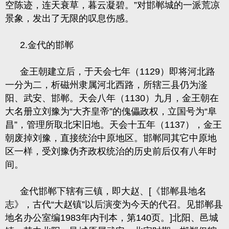
空陈迹，连天衰草，暮云凝碧。”对邯郸城的一派荒凉
景象，发出了无限的叹息伤感。
2.
金代的邯郸
金王朝建立后，于天会七年（
1129
）即将河北路
一分为二，析磁州隶属河北西路，所辖三县仍为滏
阳、武安、邯郸。天会八年（
1130
）九月，金王朝在
大名册立刘豫为“大齐皇帝”的傀儡政权，立国号为“阜
昌”，管理所取北宋旧地。天会十五年（
1137
），金王
朝废掉刘豫，直接统治中原地区。邯郸同其它中原地
区一样，受刘豫伪齐政权统治的历史前后仅有八年时
间。
金代邯郸下辖有三镇，即大赵、
[
《邯郸县地名
志》，古代“大赵镇”以后演变为今天的代召。见邯郸县
地名办公室编
1983
年内刊本，第
140
页。
]
北阳、邑城