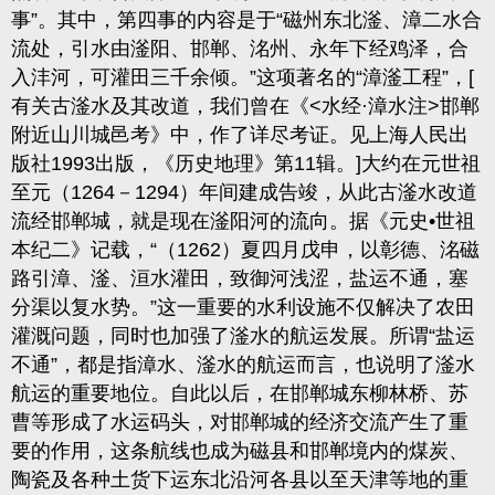
事”。其中，第四事的内容是于“磁州东北滏、漳二水合
流处，引水由滏阳、邯郸、洺州、永年下经鸡泽，合
入沣河，可灌田三千余倾。”这项著名的“漳滏工程”，
[
有关古滏水及其改道，我们曾在《
<
水经·漳水注
>
邯郸
附近山川城邑考》中，作了详尽考证。见上海人民出
版社
1993
出版，《历史地理》第
11
辑。
]
大约在元世祖
至元（
1264
－
1294
）年间建成告竣，从此古滏水改道
流经邯郸城，就是现在滏阳河的流向。据《元史•世祖
本纪二》记载，“（
1262
）夏四月戊申，以彰德、洺磁
路引漳、滏、洹水灌田，致御河浅涩，盐运不通，塞
分渠以复水势。”这一重要的水利设施不仅解决了农田
灌溉问题，同时也加强了滏水的航运发展。所谓“盐运
不通”，都是指漳水、滏水的航运而言，也说明了滏水
航运的重要地位。自此以后，在邯郸城东柳林桥、苏
曹等形成了水运码头，对邯郸城的经济交流产生了重
要的作用，这条航线也成为磁县和邯郸境内的煤炭、
陶瓷及各种土货下运东北沿河各县以至天津等地的重