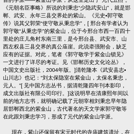
首的学派——紫金山学派，从这里走出了“元代五杰”。
《元朝名臣事略》所说的刘秉忠“少隐武安山”，就是邯
郸、武安、永年三县交界处的紫山。《元史•郭守敬
传》说其父郭荣“使守敬从秉忠学”，
[
邢台有学者认为
郭守敬“从秉忠学”的紫金山，位于今邢台市西一百四十
里处的庄儿角村东南三里，是今邢台县、武安市、山
西左权县三县交界的真公庙崖。此说牵强附会，缺乏
应有的证据。对此，笔者《郭守敬学于紫金山锁见》
一文进行了详尽的考证。见《邯郸历史文化论丛》，
中国文史出版社，
2004
年版。
]
清乾隆本《武安县志•
山川志》也记：“刘太保隐室在紫金山，太保名秉忠，
元人。”
[
见中国方志丛书，据清乾隆四年刊本影印，
成文出版社有限公司印行。
]
这说明早在清康熙年间以
前的地方志书，就明确记载了元朝宰相刘秉忠早年隐
居邯郸西北的紫金山，古代著名的天文学家郭守敬等
在此跟刘秉忠学习，形成了元代的紫金山学派。
现在，紫山还保留有宋元时代的寺庙建筑遗址，在