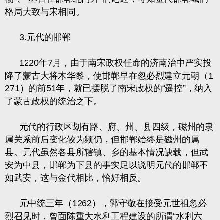
格局大致与宋相同。
3.
元代的邯郸
1220
年
7
月，由于南宋政权任命的济南治中严实投
降了蒙古大将木华黎，使邯郸早在忽必烈建立元朝（
1
271
）的前
51
年，就已摆脱了南宋政权的“遥控”，纳入
了蒙古政权的统治之下。
元代的行政区划有路、府、州、县四级，磁州的隶
属关系前后变化较为频仍，但邯郸始终是磁州的属
县。元代虽然各县所辖镇、乡的基本情况缺载，但武
安为中县，邯郸为下县的事实足以说明元代的邯郸不
如武安，这与金代相比，恰好相反。
元中统三年（
1262
），郭守敬在接受元世祖忽必
烈召见时，曾面陈重大水利工程建设的所谓“水利六