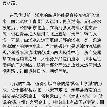
要水路。
在元代以前，滏水的航运路线是直接东流汇入漳
水，向北流转于青县汇入运河，再入渤海。元代滏水
改道后，经邯郸东北流，在新河县又与漳水北支合
流，也在青县汇入运河而北上直沽（天津）转而入
海。可见，由滏水改道而流经邯郸的滏水，是一条通
往渤海湾的便捷水道。当时的磁州窑是以漳河流域的
观台和滏阳河流域的彭城为两大烧造中心，所产瓷器
除在当地销售之外，大部分产品是由滏水、漳水运往
沿岸的广大地区，还有一部分产品是通过大运河到达
渤海湾，进而运往日本、朝鲜等地。
元代的邯郸，值得引以自豪的是“紫金山学派”的形
成。位于邯郸县西北、武安市东北、永年县西南的三
县交界处的紫金山，俗称紫山，即《元史•地理志》所
说的“磁（州）之紫金山”。相传山上有战国赵奢冢，因