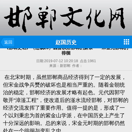
赵国历史
返回
《邯郸史话》（连载26）魏晋以后邯郸的萧条——宋金元邯郸的
徘徊
日期:
2019-07-12 10:20:18
点击:
1961
来源：新邯郸 作者：
在北宋时期，虽然邯郸商品经济得到了一定的发展，
但宋金战争兵燹的破坏也是相当严重的。随着金朝统
治的稳定，邯郸经济的发展才略有起色。元代因郭守
敬开“漳滏工程”，使改道后的滏水流经邯郸，对邯郸的
经济交流发挥了重要作用。值得一提的是，形成了一
个以刘秉忠为首的紫金山学派，在中国历史上产生了
十分深远的影响。总的来说，宋金元时期的邯郸仍然
处在一个徘徊与变乱之中。