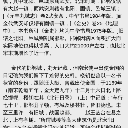
镇，其中北阳、邑城原属武安。北宋时期，邯郸仅辖
有大赵一镇，而武安则辖有北阳、固镇、邑城三镇；
[
《元丰九域志》卷
2
武安条，中华书局
1984
年版。
]
而
金代武安却仅辖有固镇一镇，
[
《金史》卷
25
《地理
中》。本书所引《金史》均为中华书局
1975
年版。
]
旧
辖之北阳、邑城则割属邯郸。邯郸因辖区面积扩大而
实际地位也得以提高，人口大约
21000
户左右，也比北
宋末期增长了近一倍。
金代的邯郸城，史无记载，但南宋使臣出使金国的
日记确为我们留下了难得的史料。楼钥也曾以一名书
状官的身份，跟随汪大猷、曾觌出使金国，于
1169
年
（南宋乾道五年，金大定九年）十二月十六日北上路
经邯郸。楼钥在其《北行日录》（上）中记道：“车行
七十里，邯郸县早顿。有城及楼甚壮，皆旧物也。未
至三里许，有旧城，战国赵都。……赵王丛台在县之
北，上有亭榭。”所谓城楼等高大建筑仍是北宋“旧
物”、“丛台在邯郸北门外”的记述，可知金代邯郸城的