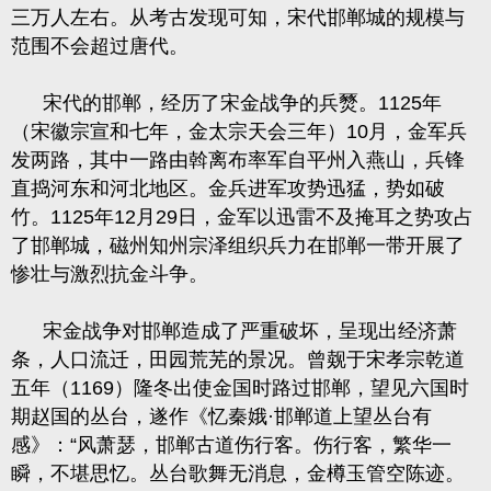
三万人左右。从考古发现可知，宋代邯郸城的规模与
范围不会超过唐代。
宋代的邯郸，经历了宋金战争的兵燹。
1125
年
（宋徽宗宣和七年，金太宗天会三年）
10
月，金军兵
发两路，其中一路由斡离布率军自平州入燕山，兵锋
直捣河东和河北地区。金兵进军攻势迅猛，势如破
竹。
1125
年
12
月
29
日，金军以迅雷不及掩耳之势攻占
了邯郸城，磁州知州宗泽组织兵力在邯郸一带开展了
惨壮与激烈抗金斗争。
宋金战争对邯郸造成了严重破坏，呈现出经济萧
条，人口流迁，田园荒芜的景况。曾觌于宋孝宗乾道
五年（
1169
）隆冬出使金国时路过邯郸，望见六国时
期赵国的丛台，遂作《忆秦娥·邯郸道上望丛台有
感》：“风萧瑟，邯郸古道伤行客。伤行客，繁华一
瞬，不堪思忆。丛台歌舞无消息，金樽玉管空陈迹。