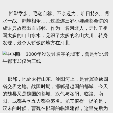
邯郸学步、毛遂自荐、不余遗力、旷日持久、背
水一战、鹬蚌相争……这些连三岁小娃娃都会讲的
成语典故都出自邯郸。作为一名河北人，走过了祖
国太多的山山水水，见识了太多的名山大川，转身
发现，最令人骄傲的地方在河北。
邯郸，地处太行山东、淦阳河上，是晋冀鲁豫四
省交界之地。战国时期，邯郸是赵国的都城，今天
的魏县又是魏国的都城。汉代与洛阳、临淄、南
阳、成都共享五大都会盛名。尤其值得一提的是，
汉末的时候，曹魏在邯郸的临漳建都，这里先后为