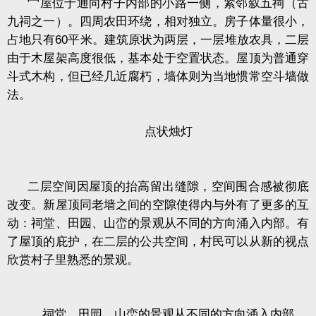
宀屋位于通向村子内部的小路一侧，紧邻叙五祠（古
九祠之一）。四周农田环绕，相对独立。房子体量很小，
占地只有
60
平米。建筑原状为两层，一层堆放农具，二层
由于木屋架高度很低，基本处于空置状态。屋顶为普通穿
斗式木构，但已经几近腐朽，墙体则为当地惯常空斗墙做
法。
点状烛灯
二层空间因屋顶的抬高留出缝隙，空间围合感被彻底
改变。新屋顶同老墙之间的空隙使得内与外有了更多的互
动：祠堂、田园、山峦的景观从不同的方向涌入内部。有
了屋顶的庇护，在二层的公共空间，村民可以从新的视点
欣赏村子里熟悉的景观。
祠堂、田园、山峦的景观从不同的方向涌入内部