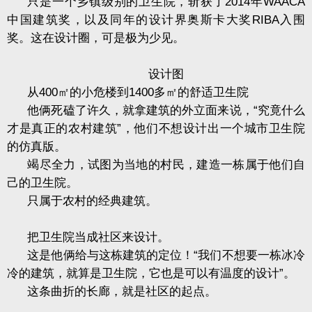
只是一个乡镇级别的卫生院，斩获了
2014
年
WAACA
中国建筑奖，以及同年的设计界奥斯卡大奖
RIBA
入围
奖。这在设计圈，可是极为少见。
设计图
从
400
㎡
的小危楼到
1400
多
㎡
的舒适卫生院
他俩死磕了许久，就拿建筑的外立面来说，“究竟什么
才是真正的农村建筑”，他们不想设计出一个城市卫生院
的仿真版。
竭尽全力，试图为当地的村民，建造一栋属于他们自
己的卫生院。
只属于农村的经典建筑。
把卫生院当成社区来设计。
这是他俩给与这栋建筑的定位！“我们不想要一栋冰冷
冷的建筑，就算是卫生院，它也是可以有温度的设计”。
这条曲折的长廊，就是社区的起点。