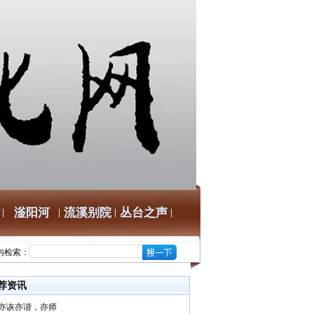
滏阳河
流溪别院
丛台之声
内检索：
荐资讯