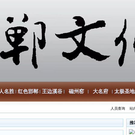
人名胜
红色邯郸
王边溪谷
磁州窑
大名府
太极圣地
人员查询
站
推