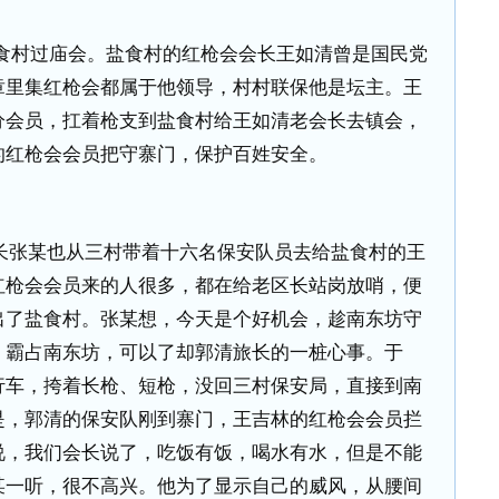
食村过庙会。盐食村的红枪会会长王如清曾是国民党
章里集红枪会都属于他领导，村村联保他是坛主。王
分会员，扛着枪支到盐食村给王如清老会长去镇会，
的红枪会会员把守寨门，保护百姓安全。
长张某也从三村带着十六名保安队员去给盐食村的王
红枪会会员来的人很多，都在给老区长站岗放哨，便
出了盐食村。张某想，今天是个好机会，趁南东坊守
，霸占南东坊，可以了却郭清旅长的一桩心事。于
行车，挎着长枪、短枪，没回三村保安局，直接到南
是，郭清的保安队刚到寨门，王吉林的红枪会会员拦
说，我们会长说了，吃饭有饭，喝水有水，但是不能
某一听，很不高兴。他为了显示自己的威风，从腰间