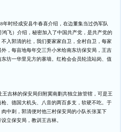
38
年时经成安县牛春喜介绍，在边董集当过伪军队
姜鸿飞）介绍，秘密加入了中国共产党，是共产党的
，不入郭清的社，我们要家家自卫，全村自卫，每家
另外，每亩地每年交三升小米给南东坊保安局，王吉
南东坊一华里见方的寨墙。红枪会会员轮流站岗、值
让王吉林的保安局归附冀南剿共独立旅管辖，可是王
短枪、德国大机头、八音的两百多支，软硬不吃。于
，肉中刺，郭清便对他三村保安局的小队长张某下
行设立保安局，教训王吉林。