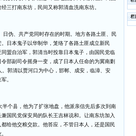
栏
曾经三打南东坊，民间又称郭清血洗南东坊。
栏
、日伪、共产党同时存在的时期。地方各路土匪、民
安。日本鬼子以华制华，笼络了各路土匪成立新民
亚同盟自治军，郭清当时投靠日本鬼子，由国民党临
司令部副司令摇身一变，成了日本人任命的为冀南剿
人。郭清以贾河口为中心，邯郸、成安，临漳、安
驻军。
大半个县，他为了扩张地盘，他派亲信先后多次到南
长兼国民党保安局的队长王吉林说和。让南东坊加入
人都给他交粮交款。他答应，不管日本人，还是国民
业。