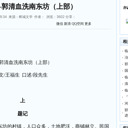
---郭清血洗南东坊（上部）
亦
11:49:34 来源：邺城文学 作者： 浏览：
3602
分享：
微信
新浪
QQ空间
更多
相
临
冶
郭清血洗南东坊（上部）
邯
国
文
/
王福生
口述
/
段先生
临
清
临
『
上
河
邯
题记
进
东坊的村镇，人口众多，土地肥沃，商铺林立。民国