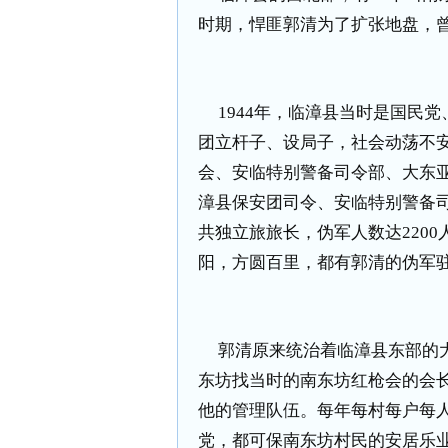
时期，悍匪郭清为了扩张地盘，
1944
年，临漳县当时是国民党
团立杆子、设局子，社会动荡不
会、安临特别警备司令部、大东
漳县保安团司令、安临特别警备
共独立旅旅长，伪军人数达
2200
阳，方圆百里，都有郭清的伪军
郭清原来统治着临漳县东部的
东坊找当时的南东坊红枪会的会
他的管理队伍。每年每村每户每
党，都可保南东坊村民的安居乐