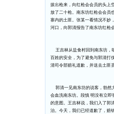
拔出枪来，向红枪会会员的头上
放了二十枪。南东坊红枪会会员
寨内的土匪。张某一看情况不妙
河口，向郭清报告了南东坊红枪
王吉林从盐食村回到南东坊，
百姓的安全，为了避免与郭清打
清司令部赔礼道歉，并送去土匪
郭清一见南东坊的说客，勃然
会血洗南东坊。段慎
明没有立即
的意图。王吉林说，我们入了郭
治。今天，我们已经道歉了，赔