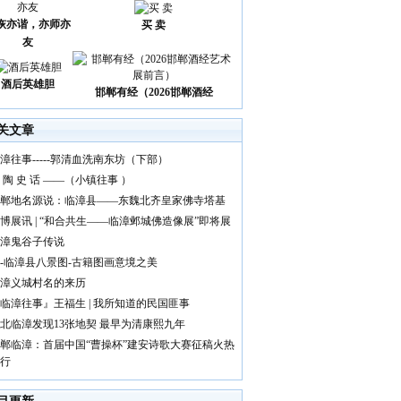
诙亦谐，亦师亦
买 卖
友
酒后英雄胆
邯郸有经（2026邯郸酒经
关文章
漳往事-----郭清血洗南东坊（下部）
 陶 史 话 ——（小镇往事 ）
郸地名源说：临漳县——东魏北齐皇家佛寺塔基
博展讯 | “和合共生——临漳邺城佛造像展”即将展
漳鬼谷子传说
-临漳县八景图-古籍图画意境之美
漳义城村名的来历
临漳往事』王福生 | 我所知道的民国匪事
北临漳发现13张地契 最早为清康熙九年
郸临漳：首届中国“曹操杯”建安诗歌大赛征稿火热
行