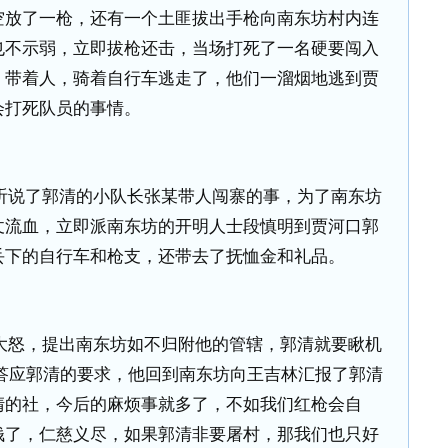
空放了一枪，还有一个土匪拔出手枪向南东坊村内连
也不示弱，立即拔枪还击，当场打死了一名硬要闯入
，带着人，骑着自行车逃走了，他们一溜烟地逃到贾
会打死队员的事情。
听说了郭清的小队长张某带人闯寨的事，为了南东坊
仗流血，立即派南东坊的开明人士段慎明到贾河口郭
丢下的自行车和枪支，还带去了抚恤金和礼品。
大怒，提出南东坊如不归附他的管辖，郭清就要瞅机
答应郭清的要求，他回到南东坊向王吉林汇报了郭清
清的社，今后的麻烦事就多了，不如我们红枪会自
钱了，仁慈义尽，如果郭清非要屠村，那我们也只好