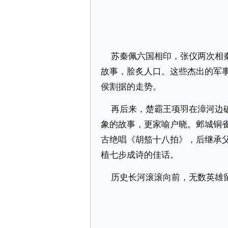
苏秦佩六国相印，张仪两次相
故事，脍炙人口。这些杰出的军
侯割据的走势。
再后来，楚霸王项羽在漳河边
象的故事，更家喻户晓。邺城铜
古绝唱《胡笳十八拍》，后继承
植七步成诗的佳话。
历史长河滚滚向前，无数英雄