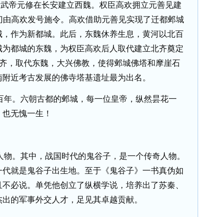
孝武帝元修在长安建立西魏。权臣高欢拥立元善见建
切由高欢发号施令。高欢借助元善见实现了迁都邺城
城，作为新都城。此后，东魏休养生息，黄河以北百
城为都城的东魏，为权臣高欢后人取代建立北齐奠定
齐，取代东魏，大兴佛教，使得邺城佛塔和摩崖石
南附近考古发展的佛寺塔基遗址最为出名。
百年。六朝古都的邺城，每一位皇帝，纵然昙花一
，也无愧一生！
人物。其中，战国时代的鬼谷子，是一个传奇人物。
一代就是鬼谷子出生地。至于《鬼谷子》一书真伪如
且不必说。单凭他创立了纵横学说，培养出了苏秦、
杰出的军事外交人才，足见其卓越贡献。