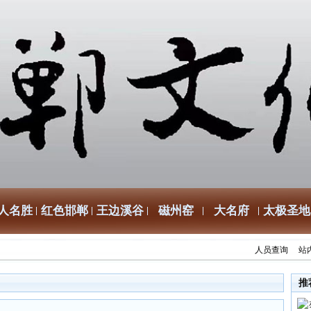
人名胜
红色邯郸
王边溪谷
磁州窑
大名府
太极圣地
人员查询
站
推