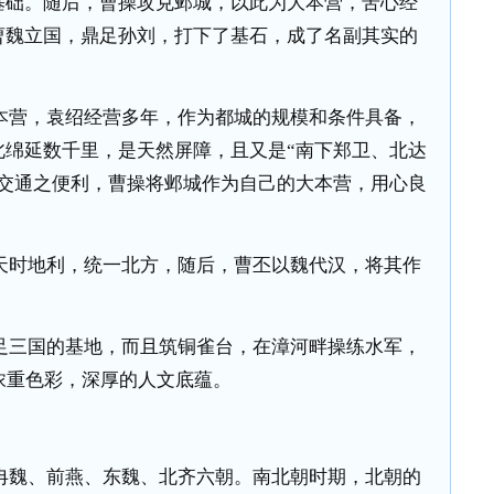
基础。随后，曹操攻克邺城，以此为大本营，苦心经
曹魏立国，鼎足孙刘，打下了基石，成了名副其实的
本营，袁绍经营多年，作为都城的规模和条件具备，
北绵延数千里，是天然屏障，且又是“南下郑卫、北达
路交通之便利，曹操将邺城作为自己的大本营，用心良
天时地利，统一北方，随后，曹丕以魏代汉，将其作
足三国的基地，而且筑铜雀台，在漳河畔操练水军，
浓重色彩，深厚的人文底蕴。
冉魏、前燕、东魏、北齐六朝。南北朝时期，北朝的