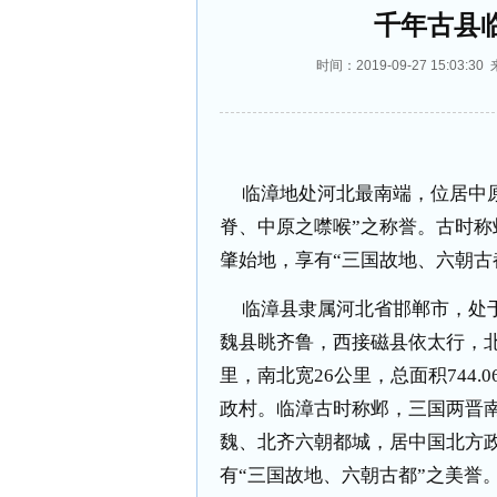
千年古县
时间：2019-09-27 15:0
临漳地处河北最南端，位居中
脊、中原之噤喉”之称誉。古时
肇始地，享有“三国故地、六朝古
临漳县隶属河北省邯郸市，处
魏县眺齐鲁，西接磁县依太行，
里，南北宽
26
公里，总面积
744.0
政村。临漳古时称邺，三国两晋
魏、北齐六朝都城，居中国北方
有“三国故地、六朝古都”之美誉