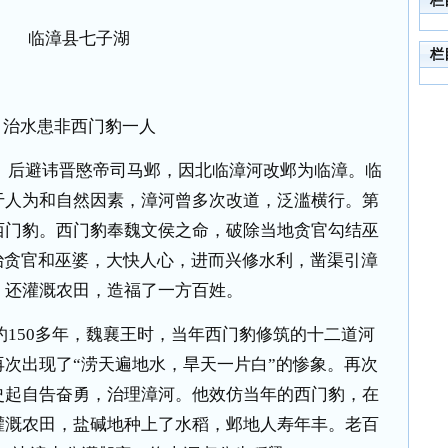
栏
临漳县七子湖
栏
治水患非西门豹一人
。后避讳晋愍帝司马邺，因北临漳河改邺为临漳。临
于人为和自然因素，漳河曾多次改道，泛滥横行。第
西门豹。西门豹奉魏文侯之命，破除当地贪官勾结巫
治贪官和巫婆，大快人心，进而兴修水利，凿渠引漳
，还灌溉农田，造福了一方百姓。
约
150
多年，魏襄王时，当年西门豹修筑的十二道河
次出现了“涝天遍地水，旱天一片白”的惨象。再次
史起自告奋勇，治理漳河。他效仿当年的西门豹，在
灌溉农田，盐碱地种上了水稻，邺地人寿年丰。老百