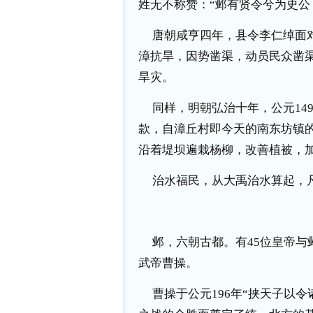
姓无不称赞：“邺有贤令兮为史公
唐朝咸亨四年，县令李仁绰面
漳抗旱，因势凿渠，动员民众凿渠
旱灾。
同样，明朝弘治十年，公元
14
款，自漳丘村即今天的南东坊镇
沿着堤坝遍栽杨柳，改善植被，加
治水福民，从大禹治水算起，
邺，六朝古都。有
45
位皇帝与
武帝曹操。
曹操于公元
196
年“挟天子以令