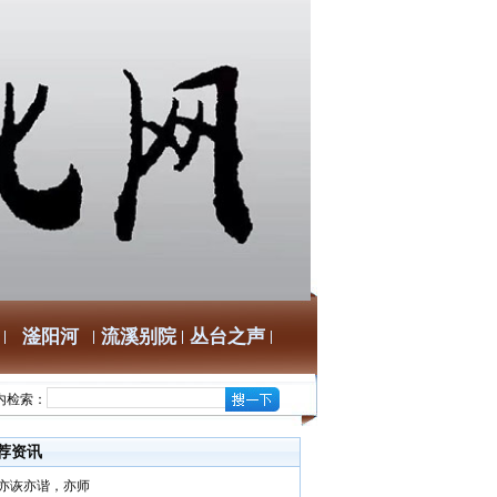
滏阳河
流溪别院
丛台之声
内检索：
荐资讯