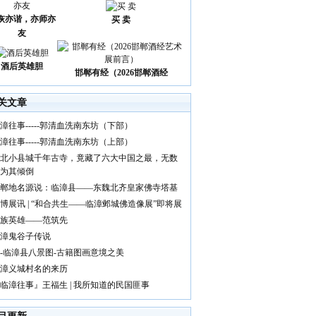
诙亦谐，亦师亦
买 卖
友
酒后英雄胆
邯郸有经（2026邯郸酒经
关文章
漳往事-----郭清血洗南东坊（下部）
漳往事-----郭清血洗南东坊（上部）
北小县城千年古寺，竟藏了六大中国之最，无数
为其倾倒
郸地名源说：临漳县——东魏北齐皇家佛寺塔基
博展讯 | “和合共生——临漳邺城佛造像展”即将展
族英雄——范筑先
漳鬼谷子传说
-临漳县八景图-古籍图画意境之美
漳义城村名的来历
临漳往事』王福生 | 我所知道的民国匪事