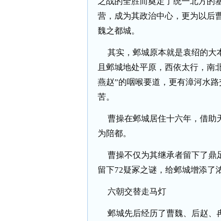
之战的全胜而奠定了统一北方的
营，成为其政治中心，更为以后
魏之都城。
其实，邺城原本就是袁绍的大
且邺城地处平原，西依太行，南
燕赵”的咽喉要道，更有漳河水
苦。
曹操在邺城居住十六年，借助
为陪都。
曹操不仅为其继承者留下了鼎
留下
72
疑冢之谜，给邺城增添了
六朝交替走马灯
邺城先后经历了曹魏、后赵、