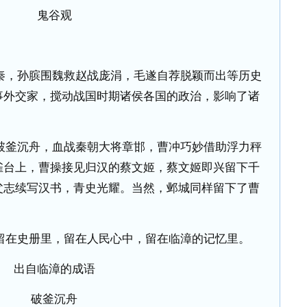
鬼谷观
秦，孙膑围魏救赵战庞涓，毛遂自荐脱颖而出等历史
事外交家，搅动战国时期诸侯各国的政治，影响了诸
破釜沉舟，血战秦朝大将章邯，曹冲巧妙借助浮力秤
雀台上，曹操接见归汉的蔡文姬，蔡文姬即兴留下千
父志续写汉书，青史光耀。当然，邺城同样留下了曹
留在史册里，留在人民心中，留在临漳的记忆里。
出自临漳的成语
破釜沉舟