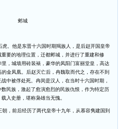
邺城
石虎。他是东晋十六国时期羯族人，是后赵开国皇帝
城重要的地理位置，迁都邺城，并进行了重建和修
华里，城墙用砖装裱，豪华的凤阳门富丽堂皇，高达
高的金凤凰。后赵灭亡后，冉魏取而代之，存在不到
征战中被俘处死。冉闵是汉人，在当时十六国时期，
少数民族，激起了愈演愈烈的民族仇恨，作为特定历
，载入史册，堪称枭雄当无愧。
王朝，前后经历了两代皇帝十九年，从慕容隽建国到