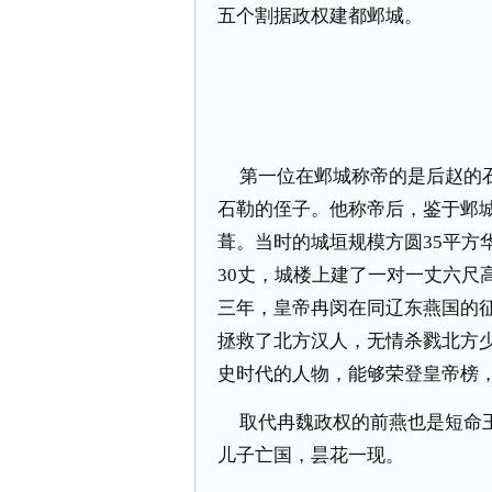
五个割据政权建都邺城。
第一位在邺城称帝的是后赵的
石勒的侄子。他称帝后，鉴于邺
葺。当时的城垣规模方圆
35
平方
30
丈，城楼上建了一对一丈六尺
三年，皇帝冉闵在同辽东燕国的
拯救了北方汉人，无情杀戮北方
史时代的人物，能够荣登皇帝榜
取代冉魏政权的前燕也是短命
儿子亡国，昙花一现。