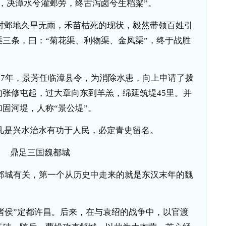
，决漳水兮灌邺旁，终古泻卤兮生稻粱”。
对邺地久旱无雨，禾苗枯死的现状，毅然带领百姓引
三条，曰：“菊花渠、利物渠、金凤渠”，终于战胜
97
年，景芳任临漳县令，为消除水患，向上申请了拨
的张修屯起，过大章向东到羊羔，绵延筑堤
45
里。并
固河堤，人称“景公堤”。
凡是兴水治水有功于人民，必定青史留名。
鼎足三国魏都城
邺城有关，第一个从历史中走来的就是东汉末年的魏
诸侯”定都许昌。后来，在与袁绍的战争中，以官渡