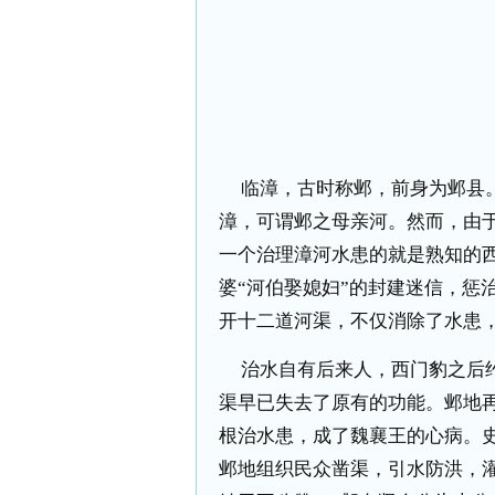
临漳，古时称邺，前身为邺县
漳，可谓邺之母亲河。然而，由
一个治理漳河水患的就是熟知的
婆“河伯娶媳妇”的封建迷信，惩
开十二道河渠，不仅消除了水患
治水自有后来人，西门豹之后
渠早已失去了原有的功能。邺地再
根治水患，成了魏襄王的心病。
邺地组织民众凿渠，引水防洪，