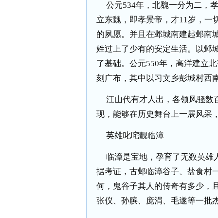
公元
534
年，北魏一分为二，
立东魏，即孝景帝，才
11
岁，一
的夙愿。并且在邺城南建起邺南
姓过上了少有的安定生活。以邺
了基础。公元
550
年，高洋建立北
刻广布，其中以习文乡彭城村西
江山代有才人出，各领风骚数
现，能够在历史舞台上一展风采
英雄叱咤靓临漳
临漳是宝地，孕育了无数英雄
据考证，古邺临漳谷子、盐食村
何，鬼谷子其人的传奇有多少，
张仪、孙膑、庞涓、毛遂等一批