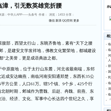
临漳，引无数英雄竞折腰
亦
3:30 来源：中华人APP——头条号 作者： 浏览：
1453
分享：
微信
新浪
QQ空间
更多
相
原腹部，西望太行山，东眺齐鲁地，素有“天下之腰
临
临
称邺，是建安文学发祥地，佛教文化繁荣地，都城建设
河
都”之美誉，更是成语典故之都。
人
邯
于中原腹地，位于太行山东麓，河北省最南端，东邻
国
北近成安达幽燕，南临河南安阳通郑楚，东西长
35
公
民
临
6
平方公里，人口
61
万。辖
5
个镇、
9
个乡，
425
个行
清
南北朝时期，邺城作为曹魏、后赵、冉魏、前燕、东
临
政治、经济、文化、军事中心长达四个世纪之久，享
『
。