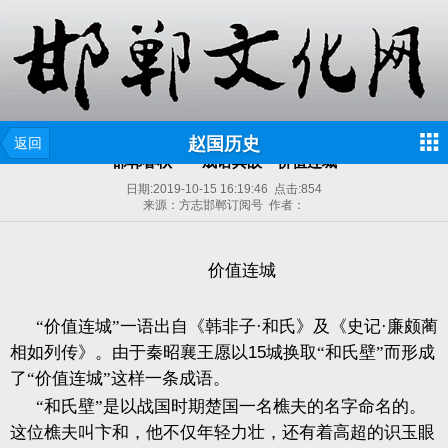
赵国历史
返回
邯郸春秋——成语典故—价值连城
日期:
2019-10-15 16:19:46
点击:
854
来源：方志邯郸订阅号 作者：
价值连城
“价值连城”一语出自《韩非子·和氏》及《史记·廉颇蔺
相如列传》。由于秦昭襄王愿以
15
城换取“和氏壁”而形成
了“价值连城”这样一条成语。
“和氏壁”是以战国时期楚国一名樵夫的名字命名的。
这位樵夫叫卞和，他不仅年轻力壮，还有着高超的识玉眼