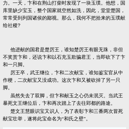
力。一天，卞和在荆山打柴时发现了一块玉璞。他想，国
库里缺少宝玉，整个国家就空然如洗，因此，堂堂楚国，
常常受到列国诸侯的鄙视。那么，我何不把拾来的玉璞献
给社稷
?
他进献的国君是楚厉王，谁知楚厉王有眼无珠，非但
不奖赏卞和，还说卞和以石充玉欺骗君王，当即砍下了卞
和一只脚。
厉王卒，武王继位，卞和二次献宝，谁知鉴宝官从中
作梗，二次献宝又没成功。这次卞和又被砍掉了另一只
脚。
虽然失去了双脚，但卞和献玉之心仍未泯灭。当武王
暴死文王继位后，卞和再次踏上了去往郢都的路途。
楚文王慧眼识宝又识人，为了表彰卞和三番两次冒死
献宝壮举，遂将此宝命名为“和氏之壁”。