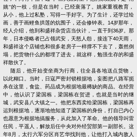
姚”的一枝，但是在当时，已经衰落了。姚家重视教育，
从小，他上过私塾，写得一手好字。为了生计，还学过绘
画，善于画鲤鱼拱莲的炕围子，还会修钟表。
14
岁那年，
经人介绍，他到和盛祥杂货店当伙计，一直干到
36
岁。那
年，日本侵略者已占领武安，天怒人怨，接连下
40
天雨，
和盛祥这个店铺也和很多老房子一样撑不下去了，轰然倒
塌，把货物什么的都埋了进去，就这样，勉强生存的
和盛
祥
散伙了。
随后，他开始变坐商为行商，往全县各地送点货物，
以此糊口。当时，日寇严密封锁根据地，妄图把八路军扼
杀在这里，食盐、药品成为根据地最稀缺的商品。在经营
中，他认识了梁国栋，梁国栋在贺进，也就是当时的继
城，武安县八大镇之一。他把东西卖给梁国栋，梁国栋再
运到根据地，逐渐地他知道了梁国栋的身份，打自已内心
也愿意为根据地搞服务，从此加入了革命。他的领导叫雷
任民，平遥人，解放后任中央对外经贸部第一副部长。这
年
8
月，太行六军分区肖艺华找到他，让他打入城内敌人