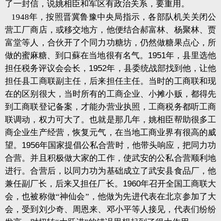
了一封信，说姚相臣和军区有政治关系，要重用。
1948
年，按照晋冀鲁豫中央局指示，各部队机关关闭公
营工厂商店，或移交地方，他便结合郝富林、杨聚林、贾
富堂等人，合伙开了个同力功糖坊，仍然做糖果点心，所
做的蜜麻糖、到口蘇在当地很有名气。
1951
年，县里选他
担任税务评议会会长，
1952
年，县委统战部找到他，让他
担任县工商联副主任，后来担任主任。当时的工商联和现
在的区别很大，当时所有的工商企业、小摊小贩，都得先
到工商联登记备案，才能办营业执照，工商税务都听工商
联调动，权力可大了。也就是那几年，姚相臣帮助很多工
商企业生产经营，恢复元气，在当地工商业界有很高的威
望。
1956
年国家提倡公私合营时，他带头响应，把同力功
合营。并且积极做大家的工作，使武安的公私合营顺利地
进行。合营后，以同力功为基础成立了武安县食品厂，他
兼任副厂长，后来又担任厂长。
1960
年召开全国工商联大
会，也被称做“神仙会”，他做为先进代表在北京参加了大
会，受到刘少奇、周恩来、邓小平等人接见，代表们纷纷