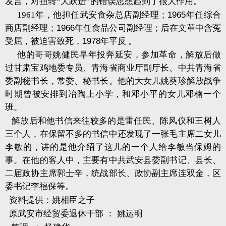
发言，对扭转“大跃进”的错误思想起到了很大作用。
1961
年，他担任武安食杂总店副经理；
1965
年任综合
商店副经理；
1966
年任食品公司副经理；后在文革中含冤
受屈，被迫害致死，
1978
年平反 。
他的哥哥姚健民早年投奔延安，参加革命，解放后做
过甘肃宝鸡地委专员、青海省商业厅副厅长、中共青海省
委副秘书长，常委、秘书长。他的大女儿姚葵珍解放战争
时期曾被安排到冶陶上小学，和邓小平的女儿邓楠一个
班。
解放后和他书信来往较多的是雷任民、陈风仪和王树人
三个人，在保留不多的书信中还发现了一张毛主席二女儿
李敏的，讲的是他介绍了这儿的一个人给李敏当保姆的
事。在他的客人中，主要有中共武安县委副书记、县长、
二届政协主席郭士辛，统战部长、政协副主席连双金，区
委书记李福保等。
资料提供：姚相臣之子
原武安市经贸委退休干部
：
姚运明