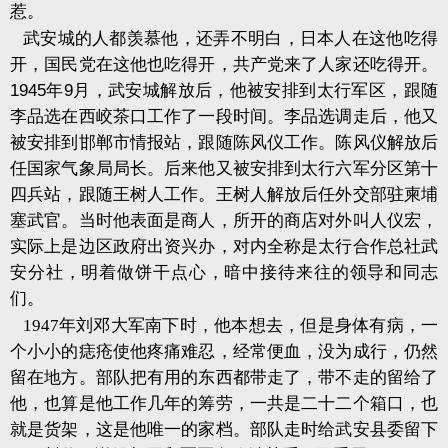
惹。
武安城的人都羡慕他，还弄不明白，日本人在这他吃得
开，国民党在这他也吃得开，共产党来了人家还吃得开。
1945
年
9
月，武安城解放后，他被安排到太行军区，跟随
李品选在西峧茶口工作了一段时间。李品选调走后，他又
被安排到邯郸市情报站，跟随陈风仪工作。陈风仪解放后
任国家气象局局长。后来他又被安排到太行六军分区第十
四兵站，跟随王树人工作。王树人解放后任外交部驻柬埔
塞武官。当时他表面是商人，所开的商店对外叫人仪宏，
实际上是边区政府出资兴办，对内全称是太行合作总社武
安分社，明着做饼干点心，暗中接待来往的领导和同志
们。
1947
年刘邓大军南下时，他本想去，但是身体有病，一
个小小的痣疮使他疼痛难忍，经常便血，没为成行，仍然
留在地方。部队把有用的东西都带走了，带不走的留给了
他，也算是他工作几年的筹劳，一共是二十二个箱口，也
就是货架，这是他唯一的家档。部队走时给武安县委留下