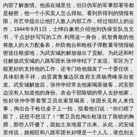
内部了解敌情。他虽在城里住，但日伪军的军事部署等都
是秘密，他一个小买卖人怎么得知。看到所得到的情报有
限，肖艺华提出让他打入敌人内部工作，经过组织上的运
作，
1944
年
9
月
1
日，士绅白象乾介绍他到伪保安队当文
书，干点抄抄写写的工作
.
利用这一身份，机智勇敢的他
将敌人的火力配备表，外防炮台和枪枝子弹数量等情报秘
密送往根据地，为武安城的解放做出了贡献。为此还和时
任解放武安城的八路军团长张仲华结下了友谊。军区为了
能更好的支持他的工作，还专门给他颁发了一个委任状，
具体职务不祥，由晋冀鲁豫边区政府主席杨秀峰亲自签
发。武安城解放后，张仲华经常去他家喝茶做客，武安那
边没有人知道他的身份。农会干部陈锁的带人去抄他家，
恰好张仲华带着警卫员在家里喝茶，张团长见有人来找
事，掏出合子枪往桌子上一拍，指着他们说：“你们瞎了
眼了，还想不想活了！”警卫员也掏出枪顶住了陈锁的胸
膛，那些人吓傻了，面如土灰地退了出来。从此，武安城
里传说，姚相臣和八路军团长好哩是一个人儿，谁也别去