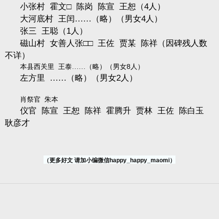
小张村
霍文□
陈岗
陈宣
王恕（
4
人）
大河底村
王闰……（略）（男女
4
人）
张三
王聪（
1
人）
磁山村
女善人张□□
王佐
贾某
陈祥（因碑残人数
不详）
8
本县西关里
王泰……（略）（男女
人）
左方里
……（略）（男女
2
人）
肖祭官
朱本
仪官
陈宣
王恕
陈祥
霍腾升
贾林
王佐
陈白玉
耿彦才
（更多好文 请加小编微信happy_happy_maomi）