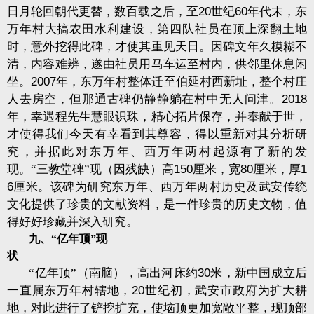
日月轮回朝代更替，数百载之后，至
20
世纪
60
年代末，东
万年村大搞农田水利建设，第四队社员在顶上深翻土地
时，意外挖得此碑，才使其重见天日。因碑文年久模糊不
清，内容难辨，遂由社员用马车运至村内，供邻里休息闲
坐。
2007
年，东万年村整体迁至伯延村西新址，整个村庄
人去房空，但那通古碑仍静静躺在村中无人问津。
2018
年，幸遇程先生慧眼识珠，精心拓片保存，并奉献于世，
才使得我们今天有幸看到其尊容，得以重新对其分析研
究，并据此对东万年、西万年两村起源有了新的发
现。“三教堂碑”现（因残缺）高
150
厘米，宽
80
厘米，厚
1
6
厘米。该碑为研究东万年、西万年两村历史及武安传统
文化提供了珍贵的文献资料，是一件珍贵的历史文物，值
得好好珍藏并深入研究。
九、“亿年顶”现
状
“亿年顶”（南脑），高出河床约
30
米，新中国成立后
一直属东万年村辖地，
20
世纪初，武安市政府为扩大耕
地，对此进行了铲挖扩充，使垴顶更加宽敞平整，现顶部