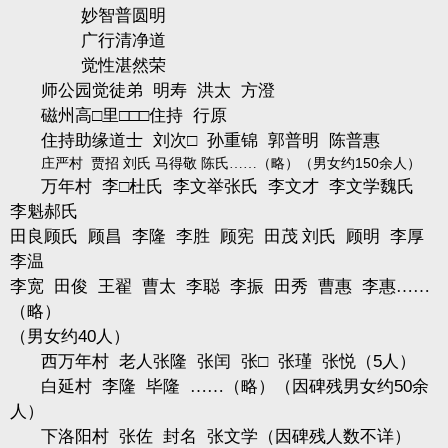
妙智普圆明
广行清净道
觉性湛然荣
师公园觉徒弟
明寿
洪太
方澄
磁州高□里□□□住持
行原
住持助缘道士
刘次□
孙重锦
郭普明
陈普惠
150
庄严村
贾招 刘氏 马得敬 陈氏……（略）（
男女约
余人）
万年村
李□杜氏
李文举张氏
李文才
李文学魏氏
李魁郝氏
田良顾氏
顾昌
李隆
李胜
顾宪
田茂 刘氏
顾明
李厚
李温
李宽
田俊
王翟
曹太
李聪
李振
田秀
曹惠
李惠……
（略）
（男女约
40
人
）
西万年村
老人张隆
张闰
张□
张瑾
张悦（
5
人）
白延村
李隆
毕隆
……（略）（
因碑残男女约
50
余
人）
下洛阳村
张佐
封名
张文学（因碑残人数不详）