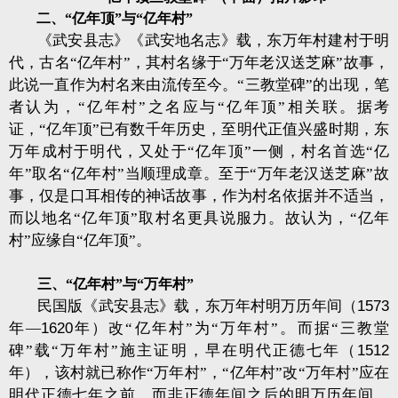
二、“亿年顶”与“亿年村”
《武安县志》《武安地名志》载，东万年村建村于明
代，古名“亿年村”，其村名缘于“万年老汉送芝麻”故事，
此说一直作为村名来由流传至今。“三教堂碑”的出现，笔
者认为，“亿年村”之名应与“亿年顶”相关联。据考
证，“亿年顶”已有数千年历史，至明代正值兴盛时期，东
万年成村于明代，又处于“亿年顶”一侧，村名首选“亿
年”取名“亿年村”当顺理成章。至于“万年老汉送芝麻”故
事，仅是口耳相传的神话故事，作为村名依据并不适当，
而以地名“亿年顶”取村名更具说服力。故认为，“亿年
村”应缘自“亿年顶”。
三、“亿年村”与“万年村”
民国版《武安县志》载，东万年村明万历年间（
1573
年—
1620
年）改“亿年村”为“万年村”。而据“三教堂
碑”载“万年村”施主证明，早在明代正德七年（
1512
年），该村就已称作“万年村”，“亿年村”改“万年村”应在
明代正德七年之前，而非正德年间之后的明万历年间。