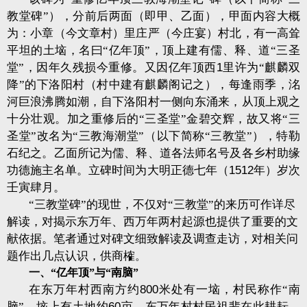
教堂碑”），分前后两面（即甲、乙面），甲面内容大概
为：小章（今文章村）里庄严（今庄宴）村北，有一高耸
平坦的土垴，名曰“亿年顶”，顶上建有儒、释、道“三圣
堂”，因年久残损今重修。又因亿年顶西
1
里许为“麒麟双
降”的下洛阳村（村中建有麒麟阁记之），每逢雨季，洺
河巨浪沸腾如潮，自下洛阳村一侧向东涌来，从顶上观之
十分壮观。加之重修后的“三圣堂”金碧交辉，故又将“三
圣堂”改名为“三教海潮堂”（以下简称“三教堂”），特勒
石纪之。乙面所记为儒、释、道各法师名号及
各乡村助缘
功德施主名单。
立碑时间为大明正德七年（
1512
年）岁次
壬寅肆月。
“三教堂碑”的现世，不仅对“三教堂”的来历可作详尽
解读，对揭示东万年、西万年两村起源也提供了重要的文
献依据。笔者通过对碑文细致解读及调查走访，对相关问
题作出几点认识，供商榷
。
一、“亿年顶”与“南脑”
在东万年村西南方约
800
米处有一垴，村民称作“南
脑”，垴上有土地约
60
亩，东万年村村民祖辈在此耕耘，