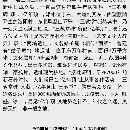
新中国成立后，一直由该村第四生产队耕种。“三教堂
碑”载，“亿年顶”，洺水位于右、大道列其左，西望麒麟
降生的洛阳村，东北凤凰山环乎，“三教堂”岿然其中，乃
一处天造地设之胜境。“三教堂碑”所记“亿年顶”，按所述
方位及内容正是东万年村今“南脑”地。《武安文物大辞
典》载：“南垴遗址，又名姑子庵（相传“南脑”上曾建
有“姑子庵”）地遗址，位于东万年村南，面积
2
万平方
米，文化层厚
1.5
米至
2
米，有仰韶、龙山、商、战国
4
种
文化类型，出土多陶器、细泥红陶居多，多蓝纹，遗物有
罐、鬲残片。遗址现为耕地。”据此证明，早在
7000
年前
新石器时代，人们就已在“亿年顶”上从事各种活动。“三
教堂碑”又载，亿年顶上“三教堂”，聚集着众多儒、释、
道各派法师及近
300
名助缘功德施主，规模宏大、香火
旺
盛。综上，足见“亿年顶”其地势之神圣、年代之久远、奥
妙无穷，非一般之地。
“亿年顶三教堂碑”（甲面）拓片影印