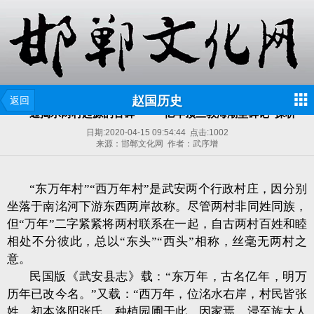
赵国历史
返回
一通揭示两村起源的古碑 ——“亿年顶三教海潮堂碑记”探析
日期:
2020-04-15 09:54:44
点击:
1002
来源：邯郸文化网 作者：武序增
“东万年村”“西万年村”是武安两个行政村庄，因分别
坐落于南洺河下游东西两岸故称。尽管两村非同姓同族，
但“万年”二字紧紧将两村联系在一起，自古两村百姓和睦
相处不分彼此，总以“东头”“西头”相称，丝毫无两村之
意。
民国版《武安县志》载：“东万年，古名亿年，明万
历年已改今名。”
又载：“西万年，位洺水右岸，村民皆张
姓，初本洛阳张氏，种植园圃于此，因家焉，浸至族大人