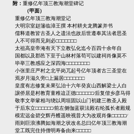
附：
重修亿年顶三教海潮堂碑记
（甲面）
重修亿年顶三教海潮堂记
大明宗室赵
籓
临漳王撰 本村耕夫龙腾篆并书
儒释道教皆古圣人之遗法也故后世遵奉其法者思圣
人不可得而见则必□□□□□□□
太祖高皇帝淹有天下立教弘化迄今百四十余年自
国都以及郡邑下至于山林村落苟可以建祠肖像莫不
毕举三教感应之深四海□□□□□□□□
小张里庄严村之北平岗兀起号亿年顶者古三圣堂在
焉岁月滋久旁□上漏居□□□□□□□
皇度有志修复未果弘治十六年癸亥山西解梁士人白
譲
侨居是村教育童稚迨正德□□□□□□
∕
后复偕乡彦马得
敬李文举
軰
相与绕以周垣固以山门初建三教圣人殿
于后东立□□□□□□
∕
前左侧伽蓝获法殿右纶孤长者殿规
模宏远金碧交辉丹
艧
遥映视昔大为改观肖像□□□□□
∕
雨则巨浪沸腾如海潮之状改名总曰亿年顶三教海潮
堂工既完住持僧明寿备由来□□□□□