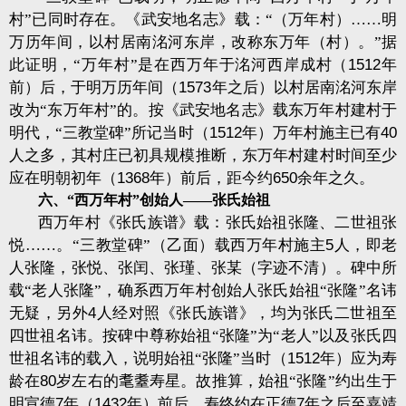
村”已同时存在。《武安地名志》载：“（万年村）……明
万历年间，以村居南洺河东岸，改称东万年（村）。”据
此证明，“万年村”是在西万年于洺河西岸成村（
1512
年
前）后，于明万历年间（
1573
年之后）以村居南洺河东岸
改为“东万年村”的。按《武安地名志》载东万年村建村于
明代，“三教堂碑”所记当时（
1512
年）万年村施主已有
40
人之多，其村庄已初具规模
推断，
东万年村建村时间至少
应在明朝初年（
1368
年）前后，距今约
650
余年之久。
六、“西万年村”创始人——张氏始祖
西万年村《张氏族谱》载：张氏始祖张隆、二世祖张
悦……。“三教堂碑”（乙面）载西万年村施主
5
人，即老
人张隆，
张悦、张闰、张瑾、张某（字迹不清）。碑中所
载“
老人张隆
”，
确系西万年村创始人张氏始祖“张隆”名讳
无疑，另外
4
人经对照《张氏族谱》，均为张氏二世祖至
四世祖名讳。按碑中尊称始祖“张隆”为“老人”以及张氏四
世祖名讳的载入，说明始祖“张隆”当时（
1512
年）应为寿
龄在
80
岁左右的耄耋寿星。故推算，始祖“张隆”约出生于
明宣德
7
年（
1432
年）前后，寿终约在正德
7
年之后至嘉靖