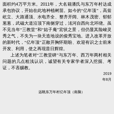
面积约
4
万平方米。
2011
年，大名籍潘氏与东万年村达成
承包协议，开始在此地种植树苗。如今的“亿年顶”，高耸
屹立、大路通顶、水电齐全、整齐开阔、林木茂密、郁郁
葱葱，武磁大道沿顶下南侧穿过，洺河自西向北环绕。虽
不见当年“三教堂”和“姑子庵”宏状之景，但仍显其险峻灵
秀之气，不失为一块天造地设的俊秀宝地。进入改革开放
的新时代，“亿年顶”正敞开胸怀期盼、欢迎有识之士前来
开发、利用，使之再现昔日辉煌。
上述为笔者对“三教堂碑”与东万年、西万年两村相关
问题的几点粗浅认识，诚望有关专家学者深入挖掘、考
证，不吝赐教。
2019
8
年
月
远眺东万年村亿年顶（南脑）