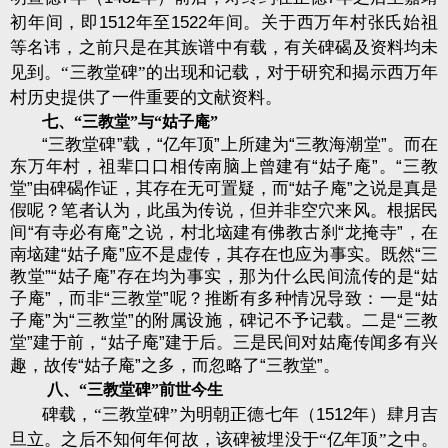
初年间，即
1512
年至
1522
年间。关于西万年村张氏始祖
等名讳，之前只是在其族谱中有载，有关碑碣及资料均未
见到。“三教堂碑”的出现和记载，对于研究和揭示西万年
村历史提供了一件重要的文献资料。
七、“三教堂”与“姑子庵”
“三教堂碑”载，“亿年顶”上所建为“三教海潮堂”。而在
东万年村，祖辈口口相传南脑上曾建有“姑子庵”。“三教
堂”由碑碣作证，其存在无可置疑，而“姑子庵”之说是真是
假呢？笔者认为，此虽为传说，但并非空穴来风。根据民
间“有寺必有庵”之说，村北垴建有佛教古刹“龙掩寺”，在
南垴建“姑子庵”应不是虚传，其存在也应为事实。既然“三
教堂”“姑子庵”存在均为事实，那为什么民间流传的是“姑
子庵”，而非“三教堂”呢？推断有多种情况导致：一是“姑
子庵”为“三教堂”的附属设施，碑记不予记载。二是“三教
堂”建于前，“姑子庵”建于后。三是民间对姑庵传闻多有兴
趣，故传“姑子庵”之多，而忽略了“三教堂”。
八、“三教堂碑”前世今生
碑载，“三教堂碑”为明朝正德七年（
1512
年）肆月吉
旦立。之后不知何年何故，该碑被埋没于“亿年顶”之中。