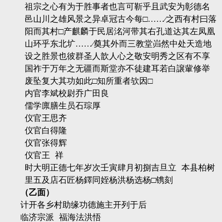
祖宗之心有为于胜事者也言可靳乎且武安为彰德名
邑山川之雄风景之异卓冠古今每□……
∕
之西有村曰落
阳而其村□产麒麟于民居
洺
河带其右孔道达其左凤凰
山环乎东北圹……
∕
奠其外而三教堂岿然中处天造地
设之胜景也彼群圣人歆人心之敬安明秀之区有不享
国祚于万年之无疆而斯堂亦不徒建耳若白
譲軰
修举
废坠复大其功如此□知所重者欤因□
内官李斌校尉乔广田良
儒学廪膳生员石琮厚
仪官王思齐
仪官白得隆
仪官张得辉
仪官王
祥
时大明正德七年岁次壬寅肆月初捌吉旦立
本县柏树
里五及店石匠杨
鐸
同
姪
杨洪杨选杨□镌刻
（乙面）
计开各乡村助缘功德施主开列于后
临济宗派
福海法洪悟