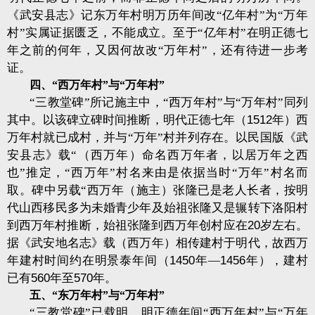
《武安县志》记东万年村明万历年间改“亿年村”为“万年
村”实属证据匮乏，不能成立。至于“亿年村”在明正德七
年之前的何年，又因何故改“万年村”，还有待进一步考
证。
四、“西万年村”与“万年村”
“三教堂碑”所记施主中，“西万年村”与“万年村”同列
其中。以该碑立碑时间推断，明代正德七年（
1512
年）西
万年村就已成村，并与“万年”村并列存在。以民国版《武
安县志》载“（西万年）
命名西万年者，以居万年之西
也”推定，“
西万年
”
村名来由是依据当时“万年”村名而
取。碑中另载“西万年（施主）张隆已是老人长者，按明
代山西移民多为未婚青少年及始祖张隆又是辗转下洛阳村
到西万年村推断，始祖张隆到西万年创村应在
20
岁左右。
据《武安地名志》载（西万年）相传建村于明代，故西万
年建村时间约在明景泰年间（
1450
年—
1456
年），建村
已有
560
年至
570
年。
五、“东万年村”与“万年村”
“三教堂碑”已载明，明正德年间“西万年村”与“万年