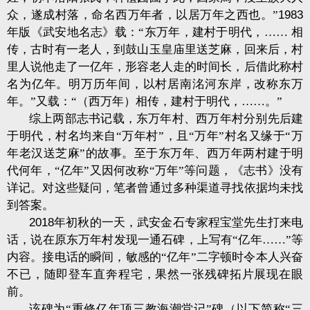
众，遂成村落，命名西万年者，以居万年之西也。”
1983
年版《武安地名志》载：“东万年，建村于明代，……
相
传，古时有一老人，到鼓山玉皇庙里送芝麻，回来后，村
里人说他走了一亿年，形容老人走的时间长，后借此称村
名为亿年。明万历年间，以村居南洺河东岸，改称东万
年。”又载：“（西万年）相传，建村于明代，……。”
综上两部志书记载，东万年村、西万年村分别先后建
于明代，村名均来自“万年村”，且“万年”村名又缘于“万
年老汉送芝麻”的故事。至于东万年、西万年两村建于明
代何年，“亿年”又因何改称“万年”等问题，《志书》没有
详记。对这些疑问，笔者曾通过多种渠道寻找依据均未找
到答案。
2018
年初秋的一天，武安金石专家程宝堂先生打来电
话，说在原东万年村发现一通石碑，上写有“亿年
……
”
等
内容。接电话的瞬间，敏感的“亿年”二字顿时令本人兴奋
不已，随即登车直奔程宅，果然一张残碑拓片展现在眼
前。
该碑为“重修亿年顶三教海潮堂记”碑（以下简称“三