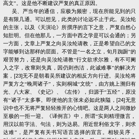
高文”。这是他不断建议严复的真正原因。
吴、严当年的通信，应极为频密，现在所能见到的只
是有限几通。可以想见，此类的讨论远不止于此。吴汝纶
的主张，以及《天演论》所撰序的言下之意，严复自然心
知肚明。但在他那儿，一方面中西之学是可以会通的；另
一方面，文章上严复之向吴汝纶请教，正是希望自己的文
字能够到达那样的层面。不管是“一名之立，旬月踟蹰”的
艰苦努力，还是向吴汝纶请教“行文欲求尔雅，有不可阑
入之字，改窜则失真，因仍则伤洁，此诚难事”的解决方
案，
[23]
无不是朝着吴所建议的相反方向行进。吴汝纶将
严复方之“晚周诸子”，实则桐城“文统”，由方姚上溯归有
光、八大家、《史记》、《左传》，归源于“五经”，原没
有“诸子”太多事。即便他的主张未必如此狭隘，
[24]
无意
识中也不无将严复轻轻推开的心情吧。这是两人之间微妙
至极的一拒一迎。《译例言》中，所谓“实则精理微言，
用汉以前字法、句法，则为达易。用近世利俗文字，则求
达难”，是严复有关书写语言选择的宣言。相较吴序，