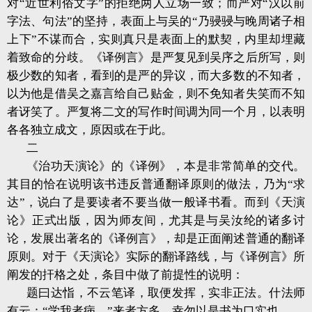
对“近世利俗文字”的拒绝两人立场一致；而严对“汉以前
字法、句法”的坚持，表面上与吴的“乃骎骎与晚周诸子相
上下”不谋而合，实则真只是表面上的默契，内里却埋藏
着致命的分歧。《译例言》是严复见到吴序之后所写，则
极少数的知者，看到的是严的异议，而大多数的不知者，
以为他是借吴之嘉言给自己贴金，则不免知者失笑而不知
者讶笑了。严复将二文的写作时间调为同一个月，以表明
各各独立成文，原因或在于此。
二
《治功天演论》的《译例》，本是非常简单的交代。
其目的恰在说明该书违反普通翻译原则的做法，乃为“求
达”，说白了是要读者不要当做一般译书看。而到《天演
论》正式出版，因为师友间，尤其是与吴汝纶的诸多讨
论，发展出著名的《译例言》，却是正面阐述普通的翻译
原则。对于《天演论》实际的翻译路线，与《译例言》所
阐发的扞格之处，条目中做了前提性的说明：
题曰达恉，不云笔译，取便发挥，实非正法。什法师
有云：“学我者病。”来者方多，幸勿以是书为口实也。