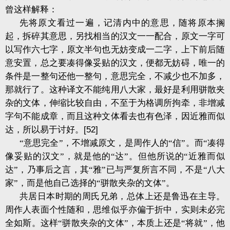
曾这样解释：
先将原文看过一遍，记清内中的意思，随将原本搁
起，拆碎其意思，另找相当的汉文一一配合，原文一字可
以写作六七字，原文半句也无妨变成一二字，上下前后随
意安置，总之要凑得像妥贴的汉文，便都无妨碍，唯一的
条件是一整句还他一整句，意思完全，不减少也不加多，
那就行了。这种译文不能纯用八大家，最好是利用骈散夹
杂的文体，伸缩比较自由，不至于为格调所拘牵，非增减
字句不能成章，而且这种文体看去也有色泽，因近雅而似
达，所以易于讨好。
[52]
“意思完全”，不增减原文，是周作人的“信”。而“凑得
像妥贴的汉文”，就是他的“达”。但他所说的“近雅而似
达”，乃事后之言，其“雅”已与严复所言不同，不是“八大
家”，而是他自己选择的“骈散夹杂的文体”。
共居日本时期的周氏兄弟，总体上还是鲁迅在主导。
周作人表面个性随和，思维似乎亦偏于折中，实则未必完
全如斯。这样“骈散夹杂的文体”，本质上还是“将就”，他