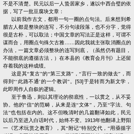
不是不清楚。民元以后一人蛰居家乡，遂以中西合璧的依
据，写了一批豆腐块文章：
以前我作古文，都用一句一圈的点句法。后来想到希
腊古人都是整块的连写，不分句读段落，也不分字，觉得
很是古朴，可以取法；中国文章的写法正是这样，可谓不
谋而合，用圈点句殊欠古雅……因此我就主张取消圈点的
办法，一篇文章必须整块的连写到底，（虽然仍有题目，
不能彻底的遵循古法，）在本县的《教育会月刊》上还留
存着我的这种成绩。
这是其“复古”的“第三支路”，“言行一致的做去”，而
得到“‘此路不通’的一个教训”。
[53]
于是转而为新文学，
此即周作人自叙的逻辑。
至于鲁迅，则以其理论的彻底性，一以贯之，从不妥
协。他的“信”的范畴，从来是连“文体”，乃至“字法、句
法”也包括在内的。这不但晚清时的几篇翻译如此，民元
以后乃至进入白话时代，始终不变。
1913
年他翻译上野阳
一《艺术玩赏之教育》，其“附记”特别交代，“用亟循字