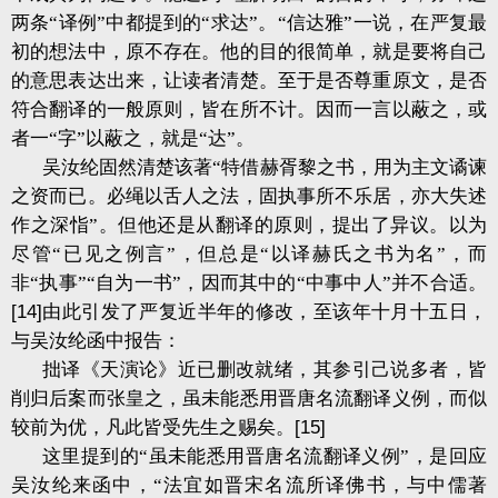
两条“译例”中都提到的“求达”。“信达雅”一说，在严复最
初的想法中，原不存在。他的目的很简单，就是要将自己
的意思表达出来，让读者清楚。至于是否尊重原文，是否
符合翻译的一般原则，皆在所不计。因而一言以蔽之，或
者一“字”以蔽之，就是“达”。
吴汝纶固然清楚该著“特借赫胥黎之书，用为主文谲谏
之资而已。必绳以舌人之法，固执事所不乐居，亦大失述
作之深恉”。但他还是从翻译的原则，提出了异议。以为
尽管“已见之例言”，但总是“以译赫氏之书为名”，而
非“执事”“自为一书”，因而其中的“中事中人”并不合适。
[14]
由此引发了严复近半年的修改，至该年十月十五日，
与吴汝纶函中报告：
拙译《天演论》近已删改就绪，其参引己说多者，皆
削归后案而张皇之，虽未能悉用晋唐名流翻译义例，而似
较前为优，凡此皆受先生之赐矣。
[15]
这里提到的“虽未能悉用晋唐名流翻译义例”，是回应
吴汝纶来函中，“法宜如晋宋名流所译佛书，与中儒著