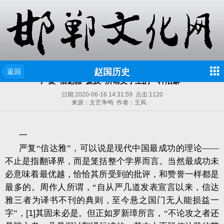
赵国历史
返回
严复“信达雅”爰及“所谓文字上的一种洁癖”
日期:
2020-06-16 14:31:59
点击:
1120
来源：文艺争鸣 作者：王风
一
严复“信达雅”，可以说是现代中国最成功的理论——
不止是指翻译界，而是笼括整个学界而言。当然最成功未
必意味着最优越，恰恰其所受到的批评，和赞誉一样都是
最多的。周作人所谓，“自从严几道发表宣言以来，信达
雅三者为译书不刊的典则，至今悬之国门无人能损益一
字”，
[1]
其固未必是。但正如罗新璋所言，“不论攻之者还