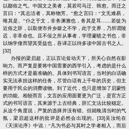
以鄙俗之气。中国文之美者，莫若司马迁、韩愈。而迁之
言曰：“其志洁者，其称物芳。”愈之言曰：“文无难易，
唯其是。”仆之于文，非务渊雅也，务其是耳……若徒为
近俗之辞，以取便市井乡僻之不学，此于文界，乃所谓陵
迟，非革命也。且不佞之所从事者，学理邃赜之书也，非
以饷学僮而望其受益也，吾译正以待多读中国古书之人。
[32]
办报的梁启超，正以言论耸动天下，所关心自然在影
响力。而严复是要将中国需要的西学引入，考虑的是什么
样的方式才是最准确的。具体到书写语言，当时的白话确
实无法承担这样的任务，尽管白话有上千年的历史，但主
要用于民众的消费读物。到了近代，也只是增加了启蒙性
的功能。相较而言，文言的应用面要更为广泛，是官方正
式的书写语言，其来源于上古经典，辞汇文法比较稳定。
从这个角度说，严复的选择并没有错。但就晚清当时的气
氛，梁启超这样的批评是必然会出现的。
[33]
吴汝纶在
《天演论序》中说：“凡为书必与其时之学者相入，而后