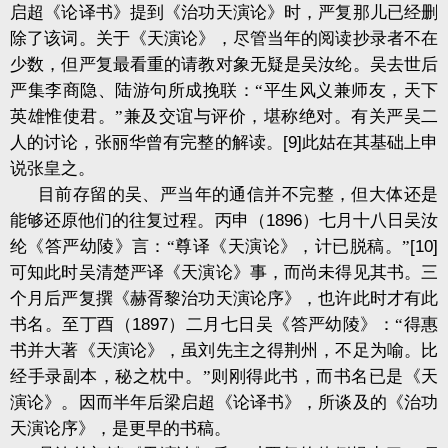
启超《论译书》提到《治功天演论》时，严复那儿已经删
除了该词。关于《天演论》，尽管当年的阅读抄录者不在
少数，但严复最看重的请教对象无疑是吴汝纶。吴去世后
严集李商隐、陆游句所成挽联：“平生风义兼师友，天下
英雄惟使君。”兼及交谊与评价，堪称绝对。有关严吴二
人的讨论，张丽华曾有完整的解读。
[9]
此姑在其基础上申
说张皇之。
目前存留的吴、严当年的通信并不完整，但大体还是
能够还原他们的往复过程。丙申（
1896
）七月十八日吴汝
纶《答严幼陵》言：“尊译《天演论》，计已脱稿。”
[10]
可知此时吴清楚严译《天演论》事，而尚未得见其书。三
个月后严复撰《赫胥黎治功天演论序》，也许此时才有此
书名。至丁酉（
1897
）二月七日吴《答严幼陵》：“得惠
书并大著《天演论》，虽刘先主之得荆州，不足为喻。比
经手录副本，秘之枕中。”则刚得此书，而书名已是《天
演论》。因而半年后梁启超《论译书》，所谈及的《治功
天演论序》，是更早的书稿。