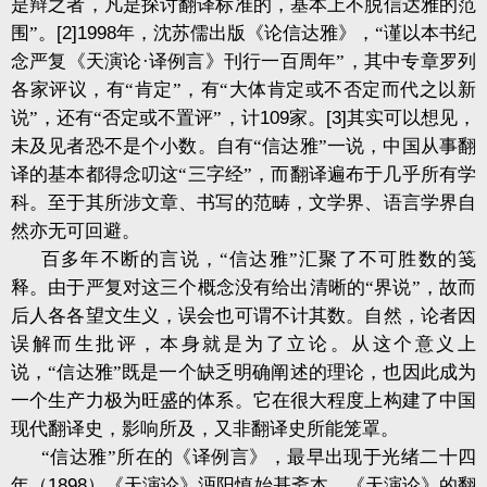
是辩之者，凡是探讨翻译标准的，基本上不脱信达雅的范
围”。
[2]1998
年，沈苏儒出版《论信达雅》，“谨以本书纪
念严复《天演论·译例言》刊行一百周年”，其中专章罗列
各家评议，有“肯定”，有“大体肯定或不否定而代之以新
说”，还有“否定或不置评”，计
109
家。
[3]
其实可以想见，
未及见者恐不是个小数。自有“信达雅”一说，中国从事翻
译的基本都得念叨这“三字经”，而翻译遍布于几乎所有学
科。至于其所涉文章、书写的范畴，文学界、语言学界自
然亦无可回避。
百多年不断的言说，“信达雅”汇聚了不可胜数的笺
释。由于严复对这三个概念没有给出清晰的“界说”，故而
后人各各望文生义，误会也可谓不计其数。自然，论者因
误解而生批评，本身就是为了立论。从这个意义上
说，“信达雅”既是一个缺乏明确阐述的理论，也因此成为
一个生产力极为旺盛的体系。它在很大程度上构建了中国
现代翻译史，影响所及，又非翻译史所能笼罩。
“信达雅”所在的《译例言》，最早出现于光绪二十四
年（
1898
）《天演论》沔阳慎始基斋本。《天演论》的翻