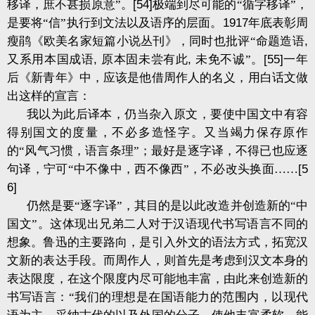
移译，庶不甚损原意”。
[54]
极端到尽可能的“循字移译”，
是要将“信”执行到文法以及语序的层面。
1917
年底表彰周
瘦鹃《欧美名家短篇小说丛刊》，同时也批评“命题造语
,
又系用本国成语
,
原本固未尝有此
,
未免不诚”。
[55]
一年
后《新青年》中，应该是他借周作人的名义，用白话文做
出这样的宣言：
我以为此后译本，仍当杂入原文，要使中国文中有容
得别国文的度量，不必多造怪字。又当竭力保存原作
的“风气习惯，语言条理”；最好是逐字译，不得已也应逐
句译，宁可“中不像中，西不像西”，不必改头换面……
[5
6]
仍然是要“逐字译”，其目的是以此改造并创造新的“中
国文”。这体现出兄弟二人对于汉语现代书写语言不同的
想象。鲁迅的主要路向，是引入外文的语法方式，拓宽汉
文新的表达手段。而周作人，则首先是考虑到汉文本身的
表达限度，在这个限度内尽可能地丰富，由此来创造新的
书写语言：“我们的理想是在国语能力的范围内，以现代