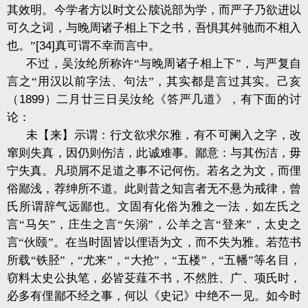
其效明。今学者方以时文公牍说部为学，而严子乃欲进以
可久之词，与晚周诸子相上下之书，吾惧其舛驰而不相入
也。”
[34]
真可谓不幸而言中。
不过，吴汝纶所称许“与晚周诸子相上下”，与严复自
言之“用汉以前字法、句法”，其实都是言过其实。己亥
（
1899
）二月廿三日吴汝纶《答严几道》，有下面的讨
论：
未【来】示谓：行文欲求尔雅，有不可阑入之字，改
窜则失真，因仍则伤洁，此诚难事。鄙意：与其伤洁，毋
宁失真。凡琐屑不足道之事不记何伤。若名之为文，而俚
俗鄙浅，荐绅所不道。此则昔之知言者无不悬为戒律，曾
氏所谓辞气远鄙也。文固有化俗为雅之一法，如左氏之
言“马矢”，庄生之言“矢溺”，公羊之言“登来”，太史之
言“伙颐”。在当时固皆以俚语为文，而不失为雅。若范书
所载“铁胫”，“尤来”，“大抢”，“五楼”，“五幡”等名目，
窃料太史公执笔，必皆芟薤不书，不然胜、广、项氏时，
必多有俚鄙不经之事，何以《史记》中绝不一见。如今时