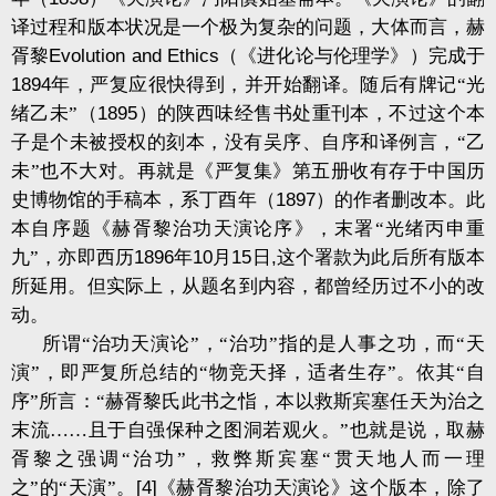
译过程和版本状况是一个极为复杂的问题，大体而言，赫
胥黎
Evolution and Ethics
（《进化论与伦理学》）完成于
1894
年，严复应很快得到，并开始翻译。随后有牌记“光
绪乙未”（
1895
）的陕西味经售书处重刊本，不过这个本
子是个未被授权的刻本，没有吴序、自序和译例言，“乙
未”也不大对。再就是《严复集》第五册收有存于中国历
史博物馆的手稿本，系丁酉年（
1897
）的作者删改本。此
本自序题《赫胥黎治功天演论序》，末署“光绪丙申重
九”，亦即西历
1896
年
10
月
15
日
,
这个署款为此后所有版本
所延用。但实际上，从题名到内容，都曾经历过不小的改
动。
所谓“治功天演论”，“治功”指的是人事之功，而“天
演”，即严复所总结的“物竞天择，适者生存”。依其“自
序”所言：“赫胥黎氏此书之恉，本以救斯宾塞任天为治之
末流……且于自强保种之图洞若观火。”也就是说，取赫
胥黎之强调“治功”，救弊斯宾塞“贯天地人而一理
之”的“天演”。
[4]
《赫胥黎治功天演论》这个版本，除了