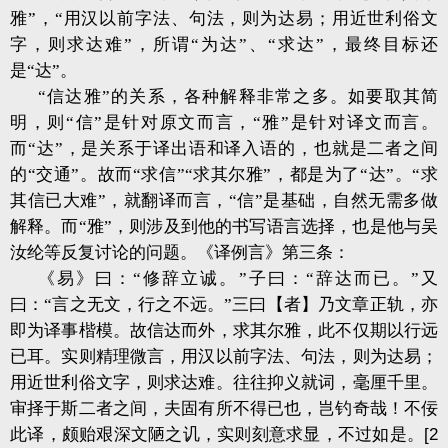
雅”，“用汉以前字法、句法，则为达易；用近世利俗文
字，则求达难”，所谓“为达”、“求达”，最终目标还
是“达”。
“信达雅”的关系，各种解释非常之多。如要取其简
明，则“信”是针对原文而言，“雅”是针对译文而言。
而“达”，是关系于译出语和译入语的，也就是二者之间
的“交通”。故而“求信”“求其尔雅”，都是为了“达”。“求
其信已大难”，就翻译而言，“信”是基础，自然无需多做
解释。而“雅”，则涉及到他的书写语言选择，也是他与吴
汝纶等反复讨论的问题。《译例言》第三条：
《易》曰：“修辞立诚。”子曰：“辞达而已。”又
曰：“言之无文，行之不远。”三曰【者】乃文章正轨，亦
即为译事楷模。故信达而外，求其尔雅，此不仅期以行远
已耳。实则精理微言，用汉以前字法、句法，则为达易；
用近世利俗文字，则求达难。往往抑义就词，毫厘千里。
审择于斯二者之间，夫固有所不得已也，岂钓奇哉！不佞
此译，颇贻艰深文陋之讥，实则刻意求显，不过如是。
[2