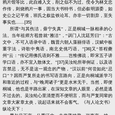
鸦片馆等比，此自难入文，削之似不为过。傥令为林文忠
作传，则烧鸦片一事，固当大书特书，但必叙明源委，如
史公之记平准，班氏之叙盐铁论耳。亦非一切割弃，至失
事实也……
[35]
所谓“与其伤洁，毋宁失真”，正是桐城一脉相承的心
法。当年祖师方苞曾就“雅洁”，“训门人沈廷芳曰”：“古
文中，不可入语录中语，魏晋六朝人藻丽俳语，汉赋中板
重字法，诗歌中隽语，南北史佻巧语。”
[36]
又“答程夔
州”云：“传记用佛氏语则不雅……岂惟佛说，即宋五子讲
学口语，亦不宜入散体文。”
[37]
吴汝纶所举例证，以及语
言禁忌，无不是这一观念的产物，“汉以前”何尝如此“忌
口”？因而严复所走的书写语言路向，正是向桐城派学习
和靠近的过程，与“晚周诸子”更是水米无干。当然，即便
桐城，他也是半路出家，在深知文章的人眼里，必然是逃
不过去的。吴汝纶心里清楚而不便明言，而与严复同辈的
文章大家章太炎，说起话来就不会客气。《与人论文书》
纵论天下：