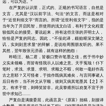
远，可以为达。”
在严复的认识里，正式的、正规的书写语言，自然是
文言，尤其是“汉以前字法、句法”的文言。而这是相对
于“近世利俗文字”而言的。所谓“近世利俗文字”，指的是
当年为了开启民智，所使用的浅文白话，有利于文化程度
较低民众的接受。要说起来，持有这些主张的开明士人，
恰恰是严复的同志。因此，“不佞此译，颇贻艰深文陋之
讥，实则刻意求显”的辩解，是说给周围朋友听的。果不
其然，翌年致张元济函，就有这样的抱怨：
昨晤汪、杨二君，皆极口赞许笔墨之佳，然于书中妙
义实未领略，而皆有怪我示人以难之意。天乎冤哉！仆下
笔时，求浅、求显、求明、求顺之不暇，何敢一毫好作高
古之意耶？又可怪者，于拙作既病其难矣，与言同事诸人
后日有作，当不外文从字顺，彼则又病其笔墨其【之】不
文。有求于世，则啼笑皆非。此吴挚甫所以劝复不宜于并
世中求知己……
严复自是满腹委屈，此函言及“《原富》拙稿，刻接译