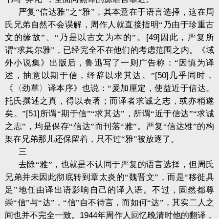
严复“信达雅”之“雅”，其本意在于语言选择，这在周
氏兄弟自然不会误解，周作人就直接指明“乃由于珍重古
文的缘故”、“乃是以古文为本的”。
[49]
因此，严复所
谓“求其尔雅”，已经完全不在他们的考虑范围之内。《域
外小说集》出版后，鲁迅写了一则广告称：“因慎为译
述，抽意以期于信，绎辞以求其达。”
[50]
几乎同时，
《〈劲草〉译本序》也说：“爰加厘定，使益近于信达。
托氏撰述之真，得以表著；而译者求诚之志，或亦稍遂
矣。”
[51]
所谓“期于信”“求其达”，所谓“近于信达”“求诚
之志”，均是保存“信达”而刊落“雅”。严复“信达雅”的构
架在兄弟那儿还保留着，只不过“雅”被放逐了。
三
去除“雅”，也就是不认同于严复的语言选择，但周氏
兄弟并未因此彻底转到章太炎的“魏晋文”，而是“移徙具
足”地任由译出语影响自己的译入语。不过，固然都尊
崇“信”与“达”，“信”自不待言，而如何“达”，其实二人之
间也并不完全一致。
1944
年周作人回忆晚清时他的翻译，