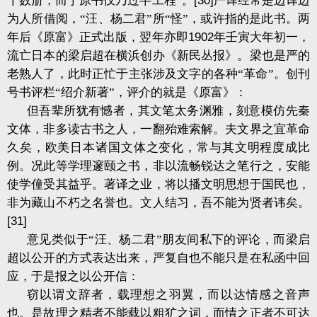
十数册，而于原书仅乃过半工程”。
[30]
严译经常是边译边
为人所借阅，“汪、杨二君”所“怪”，或许指的是此书。两
年后《原富》正式出版，翌年亦即
1902
年壬寅大年初一，
流亡日本的梁启超在横浜创办《新民丛报》。梁也是严的
老熟人了，此时正忙于主张涉及文字的各种“革命”。创刊
号书评栏“绍介新著”，评介的就是《原富》：
但吾辈所犹有憾者，其文笔太务渊雅，刻意模仿先秦
文体，非多读古书之人，一翻殆难索解。夫文界之宜革命
久矣，欧美日本诸国文体之变化，常与其文明程度成比
例。况此等学理邃颐之书，非以流畅锐达之笔行之，安能
使学僮受其益乎。著译之业，将以播文明思想于国民也，
非为藏山不朽之名誉也。文人结习，吾不能为贤者讳矣。
[31]
意见类似于“汪、杨二君”朋友间私下的评论，而梁启
超以公开的方式表达出来，严复自也不能只是在私函中回
应，于是报之以公开信：
窃以谓文辞者，载理想之羽翼，而以达情感之音声
也。是故理之精者不能载以粗犷之词，而情之正者不可达