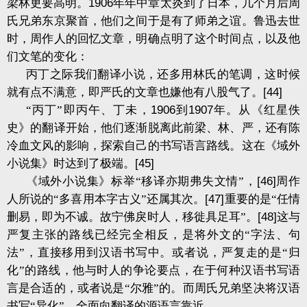
梁林更要高明。
1906
年年中章太炎到了日本，几个月后周
氏兄弟东京聚首，他们之间于是有了师弟之谊。鲁迅去世
时，周作人的回忆文章，明确点明了这个时间点，以及他
们文笔的变化：
丙丁之际我们翻译小说，还多用林氏的笔调，这时候
就有点不满意，即严氏的文章也嫌他有八股气了。
[44]
“丙丁”即丙午、丁未，
1906
到
1907
年。从《红星佚
史》的翻译开始，他们逐渐脱离此前梁、林、严，还有陈
冷血文风的影响，探索自己的书写语言路线。这在《域外
小说集》时达到了极端。
[45]
《域外小说集》标举“移译亦期弗失文情”，
[46]
周作
人所说的“多喜用本字古义”还属其次。
[47]
重要的是“任情
删易，即为不诚。故宁佛戾时人，移徙具足耳”。
[48]
这与
严复主张的路线已经完全相反，是将外文的“字法、句
法”，直接移用到汉语书写中。或者说，严复走的是“归
化”的路线，他与时人的争论要点，在于何种汉语书写语
言是合适的，或者说是“尔雅”的。而周氏兄弟坚决将汉语
书写“异化”，全面向翻译的源语言靠近。