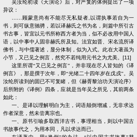
吴汝纶初读《天演论》后，对严复的体例提出了一项
异议：
……顾蒙意尚有不能尽无私疑者
,
以谓执事若自为一
书，则可纵意驰骋，若以译赫氏之书为名，则篇中所引古
书古事，皆宜以元书所称西方者为当，似不必改用中国人
语，以中事中人固非赫氏所及知。法宜如晋、宋名流所译
佛书，与中儒著述，显分体制，似为入式。此在大著虽为
小节，又已见之例言，然究不若纯用元书之为尤美。
[11]
这里所谓“又已见之例言”，并非现在尽人皆知的《译
例言》，那是撰于次年，即“光绪二十四年岁在戊戌”。吴
汝纶所读到的固已不可复睹，但《赫胥黎治功天演论序》
后所附的《译例》四条，应就是当年吴之所见，其前两条
如此：
一、是译以理解明白为主，词语颠倒增减，无非求达
作者深意，然未尝离宗也。
一、原书引喻多取西洋古书，事理相当，则以中国古
书故事代之，为用本同，凡以求达而已。