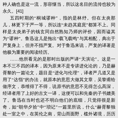
种人确也是这一流，形容惬当，所以这名目的流传也较为
永久。
[41]
五四时期的“桐城谬种”，指的是林纾。但在太炎那
儿，林更下于严一等，所以连“未趋其庭庑”都算不上。同
样是太炎弟子的钱玄同自然熟知乃师的评价，因而谥其
为“谬种”。鲁迅这儿是拖出“载飞载鸣”与其相配，典出于
严复身上，但并不指严复。对于鲁迅来说，严复的译著是
他极为重要的阅读经历。
……他所看见的是那时出版的严译“天演论”。这是一
本不三不四的译本，因为原来不是专讲进化论的，乃是赫
胥黎的一篇论文，题目是“进化与伦理”，译者严几道又是
用了“达恉”的办法，就原本的意思大做其文章，吴挚甫给
做序文，恭维得了不得，说原书的意思不见得怎么髙深，
经译者用了上好的古文一译，这便可以和先秦的子书媲美
了。鲁迅在当时也还不明白他们的底细，只觉得很是新
奇，如“朝华夕拾”中“琐记”一篇里所说，什么“赫胥黎独
处一室之中，在英伦之南，背山而面野，槛外诸境，历历