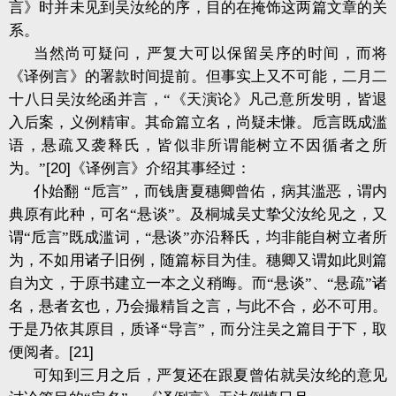
言》时并未见到吴汝纶的序，目的在掩饰这两篇文章的关
系。
当然尚可疑问，严复大可以保留吴序的时间，而将
《译例言》的署款时间提前。但事实上又不可能，二月二
十八日吴汝纶函并言，“《天演论》凡己意所发明，皆退
入后案，义例精审。其命篇立名，尚疑未慊。卮言既成滥
语，悬疏又袭释氏，皆似非所谓能树立不因循者之所
为。”
[20]
《译例言》介绍其事经过：
仆始翻
“卮言”，而钱唐夏穗卿曾佑，病其滥恶，谓内
典原有此种，可名“悬谈”。及桐城吴丈挚父汝纶见之，又
谓“卮言”既成滥词，“悬谈”亦沿释氏，均非能自树立者所
为，不如用诸子旧例，随篇标目为佳。穗卿又谓如此则篇
自为文，于原书建立一本之义稍晦。而“悬谈”、“悬疏”诸
名，悬者玄也，乃会撮精旨之言，与此不合，必不可用。
于是乃依其原目，质译“导言”，而分注吴之篇目于下，取
便阅者。
[21]
可知到三月之后，严复还在跟夏曾佑就吴汝纶的意见