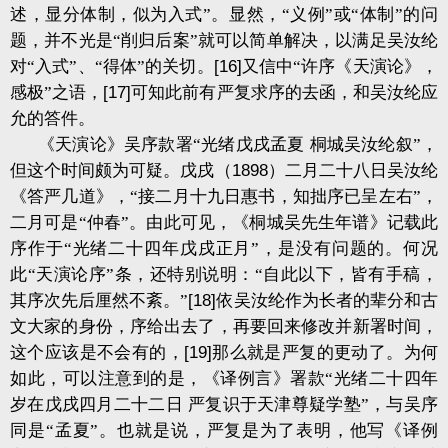
述，显分体制，似为入式”。显然，“义例”或“体制”的问
题，并不光是“削归后案”就可以简单解决，以满足吴汝纶
对“入式”、“得体”的关切。
[16]
又信中“许序《天演论》，
感极”之语，
[17]
可知此前有严复求序的去函，和吴汝纶应
允的答件。
《天演论》吴序款署“光绪戊戌孟夏
桐城吴汝纶叙”，
但这个时间颇为可疑。戊戌（
1898
）二月二十八日吴汝纶
《答严几道》，“接二月十九日惠书，知拙序已呈左右”，
二月可是“仲春”。由此可见，《桐城吴先生年谱》记载此
序作于“光绪二十四年戊戌正月”，是没有问题的。何况
此“天演论序”条，还特别说明：“自此以下，皆有手稿，
其序次先后厘然不紊。”
[18]
依吴汝纶作为长者的辈分和古
文大家的身份，序给出去了，再要回来修改并新署时间，
这个应该是不会有的，
[19]
那么就是严复的更动了。为何
如此，可以注意到的是，《译例言》署款“光绪二十四年
岁在戊戌四月二十二日
严复识于天津尊疑学塾”，与吴序
同是“孟夏”。也就是说，严复是为了表明，他写《译例