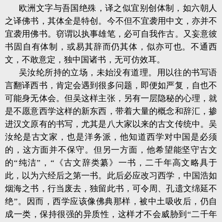
欧洲文字与吾国绝殊，译之似宜别创体制，如六朝人
之译佛书，其体全是特创。今不但不宜袭用中文，亦并不
宜袭用佛书。窃谓以执事雄笔，必可自我作古。又妄意彼
书固自有体制，或易其辞而仍其体，似亦可也。不通西
文，不敢意定，独中国诸书，无可仿效耳。
吴汝纶所持的立场，未始没有道理。用以往的书写语
言翻译西书，肯定会遇到很多问题，即便如严复，自也不
可能身无体会。但吴这样主张，另有一层隐秘的心理，就
是不愿意西学这样的新东西，带着大量的概念和辞汇，掺
进汉文原有的书写，尤其是八大家以来的古文传统中。吴
汝纶是古文家，也是洋务派，他知道西学对中国是必须
的，这方面并不保守。但另一方面，他希望能坚守古文
的“纯洁”，“《古文辞类纂》一书，二千年高文略具于
此，以为六经后之第一书。此后必应改习西学，中国浩如
烟海之书，行当废去，独留此书，可令周、孔遗文绵延不
绝”。因而，西学应该像佛典那样，被中土吸收后，仍自
成一类，保持很强的异质性，这样才不会威胁到“二千年