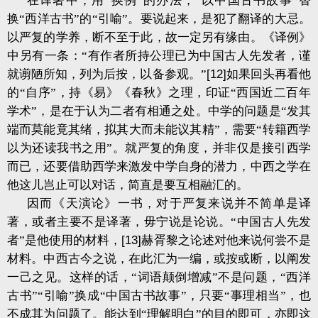
在译著中，用“换例”的办法，“以中国古书故事”替
换“西洋古书”的“引喻”。要说起来，是犯了翻译的大忌。
以严复的学养，断不至于此，故一定另有缘由。《译例》
中另有一条：“有作者所持公理已为中国古人先发者，谨
就谫陋所知，列为后按，以备参观。”
[12]
如果回头再看他
的“自序”，持《易》《春秋》之理，印证“西国近二百年
学术”，是在于认为二者有相通之处。中学的问题是“发其
端而莫能竟其绪，拟其大而未能议其精”，需要“转籍西学
以为还读我书之用”。就严复的角度，并非仅是接引西学
而已，还要借助西学来激发中学自身的潜力，中西之学在
他这儿岂止可以对话，简直是要互相融汇的。
因而《天演论》一书，对于严复来说并不简单是译
著，或者主要不是译著，毋宁说是论说。“中国古人先发
者”是他使用的材料，
[13]
赫胥黎之论述对他来说何尝不是
材料。中西古今之说，在此汇为一编，或按或断，以阐发
一己之见。这样的话，“词语颠倒增减”不是问题，“西洋
古书”“引喻”换成“中国古书故事”，只要“事理相当”，也
不成其为问题了。能达到“理解明白”的目的即可，亦即这