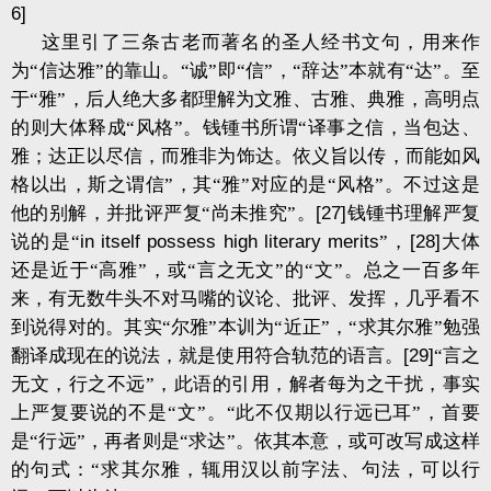
6]
这里引了三条古老而著名的圣人经书文句，用来作
为“信达雅”的靠山。“诚”即“信”，“辞达”本就有“达”。至
于“雅”，后人绝大多都理解为文雅、古雅、典雅，高明点
的则大体释成“风格”。钱锺书所谓“译事之信，当包达、
雅；达正以尽信，而雅非为饰达。依义旨以传，而能如风
格以出，斯之谓信”，其“雅”对应的是“风格”。不过这是
他的别解，并批评严复“尚未推究”。
[27]
钱锺书理解严复
说的是“
in itself possess high literary merits
”，
[28]
大体
还是近于“高雅”，或“言之无文”的“文”。总之一百多年
来，有无数牛头不对马嘴的议论、批评、发挥，几乎看不
到说得对的。其实“尔雅”本训为“近正”，“求其尔雅”勉强
翻译成现在的说法，就是使用符合轨范的语言。
[29]
“言之
无文，行之不远”，此语的引用，解者每为之干扰，事实
上严复要说的不是“文”。“此不仅期以行远已耳”，首要
是“行远”，再者则是“求达”。依其本意，或可改写成这样
的句式：“求其尔雅，辄用汉以前字法、句法，可以行