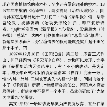
现存国家博物馆的稿本外，至少还有梁启超处的抄本。
18
97
年年中梁的《论译书》，两次提到《治功天演论》。
[5]
而孙宝瑄是年日记十二月初二：“诣《蒙学报》馆，晤浩
吾论教，携赫胥黎《治功天演论》归，即严复所译
者。”
[6]
叶瀚浩吾为《蒙学报》“总撰述”，梁启超为《时
务报》“总笔”，这两个刊物俱由汪康年“总董”或“总理”。
就这层关系而言，孙宝瑄借去的很可能就是梁启超手里的
那个本子。
[7]
1897
年
12
月
18
日《国闻汇编》第二册，序言正式刊
出，但已经题为《译天演论自序》。对勘可以发现，文字
较《赫胥黎治功天演论序》，有了不小的改动。是为定
本，与次年正式出版的慎始基斋本《自序》完全一致，
惟“内导”“外导”二词被替换为“内籀”“外籀”。
[8]
因而这个
本子《译例言》所谓，“稿经新会梁任公、沔阳卢木斋诸
君借钞”，所借者并不是同一个本子，虽然仍延续了“光绪
丙申重九”的署款。
其实“治功”一语应该更早就为严复所放弃，甚至在梁