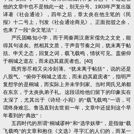
他的文章中也不是独此一处，别无分号。
1903
年严复出版
译著《社会通诠》，四年之后，章太炎在他主笔的《民
报》十二号上，刊发《社会通诠商兑》。正面批驳之余，
也来了一段“杂文笔法”：
严氏固略知小学，而于周秦两汉唐宋儒先之文史，能
得其句读矣。然相其文质，于声音节奏之间，犹未离于帖
括。申夭之态，回复之词，载飞载鸣，情状可见。盖俯仰
于桐城之道左，而未趋其庭庑者也。
[40]
既穷形尽相又尖冷刻薄。“犹未离于帖括”，说的还是
八股气。“俯仰于桐城之道左，而未趋其庭庑者”，指明严
复想学的是桐城，而实际上并未学到家。当时周氏兄弟都
在东京，于太炎执弟子礼。这段话给他们留下的印象实在
太深了，尤其出于《诗经·小宛》的“载飞载鸣”一语，可
谓终身难忘。鲁迅直到去世前一年，文章中还提到这个早
年看到的“典故”：
五四时代的所谓“桐城谬种”和“选学妖孽”，是指做“载
飞载鸣”的文章和抱住《文选》寻字汇的人们的，而某一