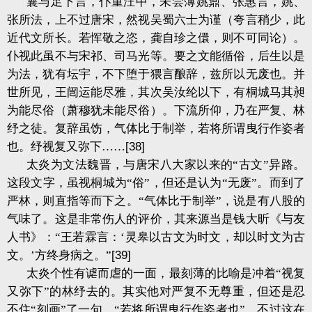
曩与足下言，仆重汪中，未尝薄姚鼐、张惠言，姚、
张所法，上不过唐宋，然视吴蜀六士为谨（夸言稍少，此
近代文所长。若恽敬之恣，龚自珍之儇，则不可同论）。
仆视此虽不与宋祁、司马光等。要之文能循俗，后生以是
为法，犹有坛宇，不下堕于猥言酿辞，兹所以无废也。并
世所见，王闿运能尽雅，其次吴汝纶以下，有桐城马其昶
为能尽俗（萧穆犹未能尽俗）。下流所仰，乃在严复、林
纾之徒。复辞虽饬，气体比于制举，若将所谓曳行作姿者
也。纾视复又弥下……
[38]
太炎为文法魏晋，与唐宋八大家以来的“古文”异路。
这段文字，虽视桐城为“俗”，但还是认为“无废”。而到了
严林，则直指等而下之。“气体比于制举”，说是有八股的
气味了。这是非常伤人的评价，其来源当是钱大昕《与友
人书》：“王若霖言：‘灵皋以古文为时文，却以时文为古
文。’方终身病之。”
[39]
太炎个性有谑而虐的一面，最刻薄的比喻是冲着“视复
又弥下”的林纾去的。其实他对严复不无尊重，但还是忍
不住“刻画”了一句，“若将所谓曳行作姿者也”。不过这在