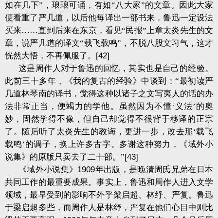
如在几下”，琅琅可诵，有如“八大家”的文章。因此大家
便看重了严几道，以后他每译出一部书来，鲁迅一定设法
买来……直到后来在东京，看见“民报”上章太炎先生的文
章，说严几道的译文“载飞载鸣”，不脱八股文习气，这才
恍然大悟，不再佩服了。
[42]
这是周作人对于鲁迅的回忆，其实也是自己的经验。
此前三十多年，《我的复古的经验》中谈到：“最初读严
几道林琴南的译书，觉得这种以诸子之文写夷人的话的办
法非常正当，便竭力的学他。虽然因为不懂‘义法’的奥
妙，固然学得不像，但自己却觉得不很背于移译的正宗
了。随后听了太炎先生的教诲，更进一步，改去那‘载飞
载鸣’的调子，换上许多古字。多谢这种努力，《域外小
说集》的原版只卖去了二十部。”
[43]
《域外小说集》
1909
年出版，是晚清周氏兄弟在日本
共同工作的最重要成果。事实上，鲁迅和周作人进入文学
领域，最早受到的影响不外乎梁启超、林纾、严复。鲁迅
于梁启超多些，而周作人是林纾，严复在他们心目中则比