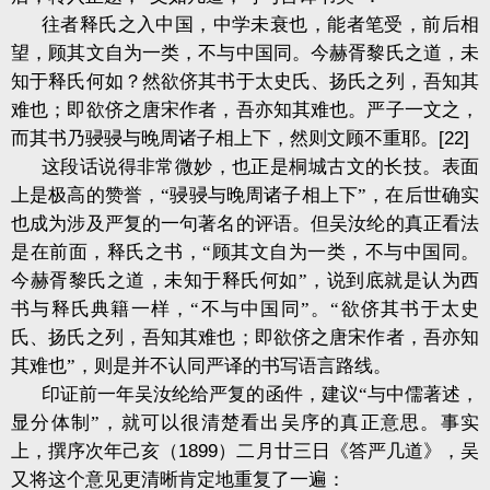
往者释氏之入中国，中学未衰也，能者笔受，前后相
望，顾其文自为一类，不与中国同。今赫胥黎氏之道，未
知于释氏何如？然欲侪其书于太史氏、扬氏之列，吾知其
难也；即欲侪之唐宋作者，吾亦知其难也。严子一文之，
而其书乃骎骎与晚周诸子相上下，然则文顾不重耶。
[22]
这段话说得非常微妙，也正是桐城古文的长技。表面
上是极高的赞誉，“骎骎与晚周诸子相上下”，在后世确实
也成为涉及严复的一句著名的评语。但吴汝纶的真正看法
是在前面，释氏之书，“顾其文自为一类，不与中国同。
今赫胥黎氏之道，未知于释氏何如”，说到底就是认为西
书与释氏典籍一样，“不与中国同”。“欲侪其书于太史
氏、扬氏之列，吾知其难也；即欲侪之唐宋作者，吾亦知
其难也”，则是并不认同严译的书写语言路线。
印证前一年吴汝纶给严复的函件，建议“与中儒著述，
显分体制”，就可以很清楚看出吴序的真正意思。事实
上，撰序次年己亥（
1899
）二月廿三日《答严几道》，吴
又将这个意见更清晰肯定地重复了一遍：