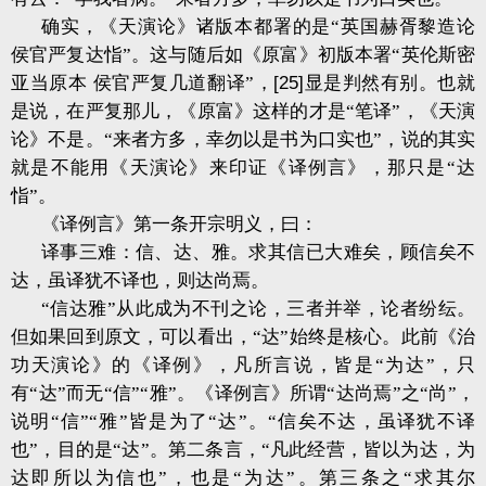
确实，《天演论》诸版本都署的是“英国赫胥黎造论
侯官严复达恉”。这与随后如《原富》初版本署“英伦斯密
亚当原本
侯官严复几道翻译”，
[25]
显是判然有别。也就
是说，在严复那儿，《原富》这样的才是“笔译”，《天演
论》不是。“来者方多，幸勿以是书为口实也”，说的其实
就是不能用《天演论》来印证《译例言》，那只是“达
恉”。
《译例言》第一条开宗明义，曰：
译事三难：信、达、雅。求其信已大难矣，顾信矣不
达，虽译犹不译也，则达尚焉。
“信达雅”从此成为不刊之论，三者并举，论者纷纭。
但如果回到原文，可以看出，“达”始终是核心。此前《治
功天演论》的《译例》，凡所言说，皆是“为达”，只
有“达”而无“信”“雅”。《译例言》所谓“达尚焉”之“尚”，
说明“信”“雅”皆是为了“达”。“信矣不达，虽译犹不译
也”，目的是“达”。第二条言，“凡此经营，皆以为达，为
达即所以为信也”，也是“为达”。第三条之“求其尔