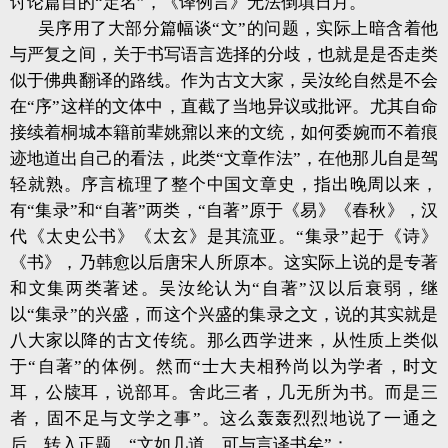
讨论篇目的“定名”，《译例言》无法倒填日月。
吴序用了大部分篇幅谈“文”的问题，实际上暗含着他
与严复之间，关于书写语言选择的分歧，也就是是否走类
似于佛典翻译的路线。作为古文大家，吴汝纶自然是不会
在“序”这样的文体中，直截了当地异议或批评。尤其自命
接续着桐城本籍前辈姚鼐以来的文统，如何委婉而不着痕
迹地道出自己的看法，此类“文章作法”，在他那儿自是驾
轻就熟。序言梳理了整个中国文章史，指出晚周以来，
有“集录”和“自著”两类，“自著”原于《易》《春秋》，汉
代《太史公书》《太玄》是其流亚。“集录”起于《诗》
《书》，乃韩愈以后唐宋人所原本。这实际上说的是专著
和文集两类著述。吴汝纶认为“自著”汉以后衰弱，继
以“集录”的兴盛，而这个兴盛的集录之文，说的其实就是
八大家以降的古文传统。那么西学进来，从性质上类似
于“自著”的体例。然而“士大夫相矜尚以为学者，时文
耳，公牍耳，说部耳。舍此三者，几无所为书。而是三
者，固不足与文学之事”。这么轰轰烈烈地说了一通之
后，转入正题，“文如几道，可与言译书矣”：