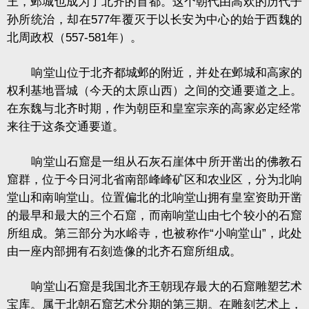
王，邺城也成为了北齐的首都。这个朝代由高欢的历代子
孙所统治，却在577年覆灭于以长安为中心的始于西魏的
北周政权（557-581年）。
响堂山位于北齐都城邺的附近，并处在邺城和高家的
权利基地晋城（今天的太原山西）之间的交通要道之上。
在东魏与北齐时期，作为朝臣和皇室宗亲的高家必定经常
来往于这条交通要道。
响堂山石窟是一组从石灰石崖体中所开凿出的佛教石
窟群，位于今日河北省南部峰峰矿区和农业区，分为北响
堂山和南响堂山。位置偏北的北响堂山拥有皇室资助开凿
的最早和最大的三个石窟，而南响堂山由七个较小的石窟
所组成。第三部分为水峪寺，也被称作“小响堂山”，此处
由一座内部拥有石刻造像的北齐石窟所组成。
响堂山石窟是我国北齐王朝现存最大的石窟雕塑艺术
宝库。属于北朝石窟艺术分期的第三期。在雕刻艺术上，