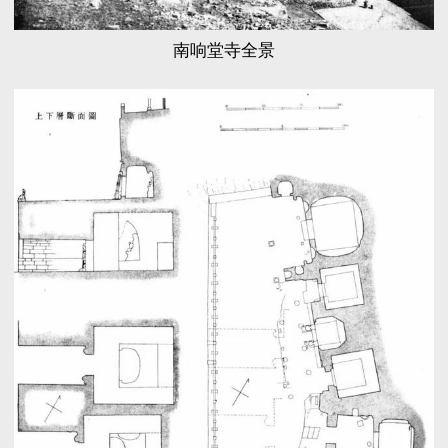
南响堂寺全景