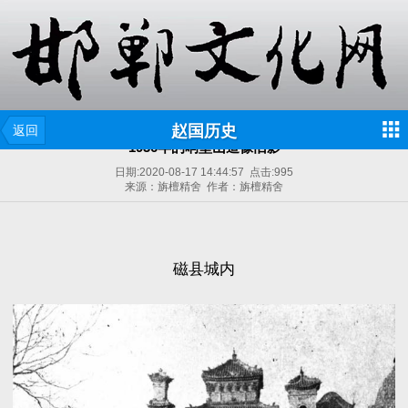
赵国历史
返回
1936年的响堂山造像旧影
日期:
2020-08-17 14:44:57
点击:
995
来源：旃檀精舍 作者：旃檀精舍
磁县城内