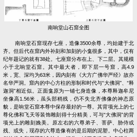
南响堂山石窟全图
南响堂石窟现存七座，造像3500余尊，均始建于北
齐。但后代在窟内外补刻和加刻的小龛很多，其中，仅有
纪年题记的就有38处。七座窟分布在上、下二层。其规模
小于北响堂石窟。其中最大者，即下层一号窟，高4.9
米，宽、深均为63米，因内刻有《大方广佛华严经》故亦
名华严洞。窟内的中心方柱的形制和时代与“大佛洞”、“释
迦洞”相近似。正面龛原为一铺七身造像，本尊释迦牟尼
坐像高1.56米，虽头部稍残，仍不失北齐佛像的神态原
貌，是响堂石窟本尊中保存最好的一尊。其背项光上的七
尊化佛和飞天等装饰雕刻得十分精美，可与“大佛洞”的背
项光上的雕刻娩美。原左右的六尊弟子、菩萨、胁侍或
残、或失，现存的六尊造像有的是后期的泥塑。中心柱两