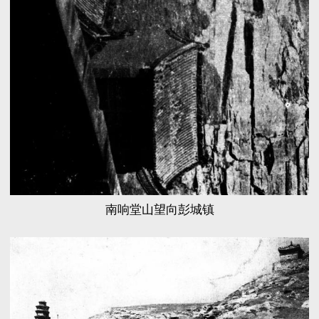
南响堂山望向彭城镇