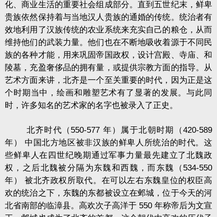
化、商业生活的重要社会组成部分。直到五世纪末，鲜卑
贵族依然保持着与当地汉人贵族的通婚的传统。统治者有
效地利用了汉族传统的农业系统来充实自己的粮仓，从而
维持他们的武装力量。他们也在不断地吸收着源于不同民
族的各种才能，用来巩固帝国政权，设计宫殿、寺庙、和
陵墓，充盈奢侈品的拥有量，或提供宗教方面的指导。从
艺术方面来讲，北齐是一个至关重要的时代，因为正是这
个时期当中，绘画和雕塑艺术有了显著的发展。与此同
时，许多知名的艺术家的名字也被录入了正史。
北齐时代（550-577 年）属于北朝时期（420-589
年） 中国北方地区被非汉族的鲜卑人所统治的时代。这
些鲜卑人在四世纪晚期通过军事力量最先建立了北魏政
权，之后北魏被分隔为东魏和西魏，而东魏（534-550
年） 被北齐政权所取代。在可以左右东魏皇位的权臣高
欢的统治之下，东魏的东都被设立在邺城，位于今天的河
北省南部的临漳县。高欢次子高洋于 550 年称帝后为文宣