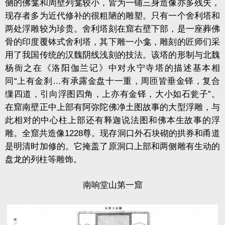
侧的佛龛和周壁列龛较小，皆为一铺三身造像亦多残失，
现存者多为近代修补的很粗陋的雕塑。只有一个舍利塔和
两处浮雕较为珍贵。舍利塔刻在窟右壁下部，是一座葬佛
骨的印度覆钵式舍利塔，其下雕一小龛，雕刻的匠师们采
用了我国传统的汉魏阴线浅刻的技法。该塔的形制与北魏
杨衙之在《洛阳伽兰记》中对永宁寺塔的描述基本相
同“上有金刹…有承露金盘十一重，周匝皆垂金铎，复合
缫四道，引向浮图四角，上亦有金铎，大小如石瓮子”。
在窟南壁正中上部有阿弥陀佛净土图故事的大型浮雕，与
此相对的中心柱上部还有释迦说法图和佛本生故事的浮
雕。全窟共造像1228尊。现存洞口外石块砌的拱券和甬道
是明清时加修的。它掩盖了原洞口上部和两侧雕有生动的
盘龙的列柱等雕饰。
南响堂山第一窟