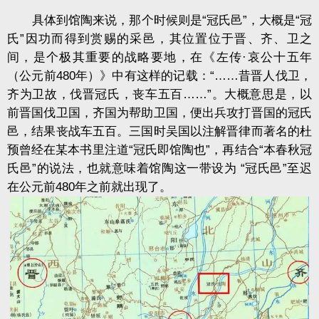
具体到馆陶来说，那个时候则是“冠氏邑”，大概是“冠
氏”因功而得到赏赐的采邑，其位置位于晋、齐、卫之
间，是个极其重要的战略要地，在《左传·哀公十五年
（公元前480年）》中有这样的记载：“……昔晋人伐卫，
齐为卫故，伐晋冠氏，丧车五百……”。大概意思是，以
前晋国伐卫国，齐国为帮助卫国，便出兵攻打晋国的冠氏
邑，结果丧战车五百。三国时吴国以注解晋律而著名的杜
预曾经在某本书里注道“冠氏即馆陶也”，再结合“本春秋冠
氏邑”的说法，也就意味着馆陶这一带设为 “冠氏邑”至迟
在公元前480年之前就出现了。