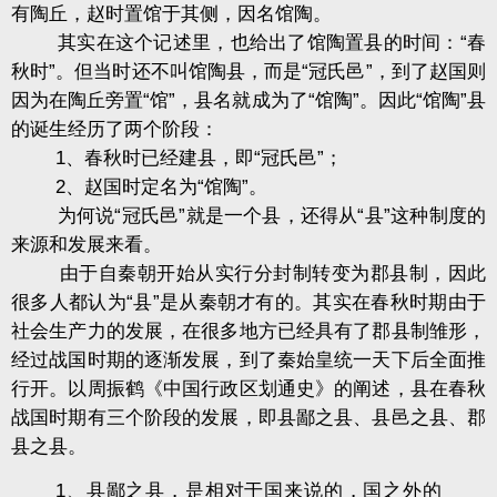
有陶丘，赵时置馆于其侧，因名馆陶。
其实在这个记述里，也给出了馆陶置县的时间：“春
秋时”。但当时还不叫馆陶县，而是“冠氏邑”，到了赵国则
因为在陶丘旁置“馆”，县名就成为了“馆陶”。因此“馆陶”县
的诞生经历了两个阶段：
1、春秋时已经建县，即“冠氏邑”；
2、赵国时定名为“馆陶”。
为何说“冠氏邑”就是一个县，还得从“县”这种制度的
来源和发展来看。
由于自秦朝开始从实行分封制转变为郡县制，因此
很多人都认为“县”是从秦朝才有的。其实在春秋时期由于
社会生产力的发展，在很多地方已经具有了郡县制雏形，
经过战国时期的逐渐发展，到了秦始皇统一天下后全面推
行开。以周振鹤《中国行政区划通史》的阐述，县在春秋
战国时期有三个阶段的发展，即县鄙之县、县邑之县、郡
县之县。
1、县鄙之县，是相对于国来说的，国之外的