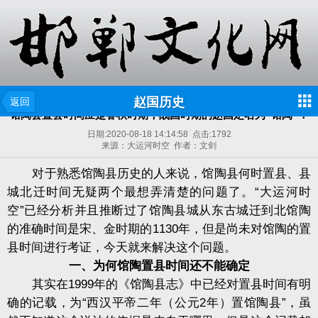
赵国历史
返回
馆陶县置县时间应是春秋时期，战国时期的赵国定名为“馆陶”！
日期:
2020-08-18 14:14:58
点击:
1792
来源：大运河时空 作者：文剑
对于熟悉馆陶县历史的人来说，馆陶县何时置县、县
城北迁时间无疑两个最想弄清楚的问题了。“大运河时
空”已经分析并且推断过了馆陶县城从东古城迁到北馆陶
的准确时间是宋、金时期的1130年，但是尚未对馆陶的置
县时间进行考证，今天就来解决这个问题。
一、为何馆陶置县时间还不能确定
其实在1999年的《馆陶县志》中已经对置县时间有明
确的记载，为“西汉平帝二年（公元2年）置馆陶县”，虽