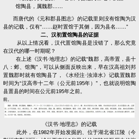
馆陶县，属魏郡……
而唐代的《元和郡县图志》的记载里则没有馆陶为汉
县的记载，仅有“……赵时置馆于其侧，因为县名……”
二、汉初置馆陶县的证据
从以上情况看，汉代置馆陶县是没错了，那么究竟
在汉代的哪一时期呢？
在上述《汉书·地理志》的记载“魏郡，高帝置，县十
八：邺、馆陶”，可以从侧面反映出来，早在汉高祖刘邦
置魏郡时就有馆陶县了，《水经注·浊漳水》记载置魏郡
时间为“汉高帝十二年（公元前195年）”，也就说明馆陶
县置县的时间在公元前195年之前。
前。
《汉书·地理志》的记载
此外，在1982年开始发掘的、位于湖北省江陵（今