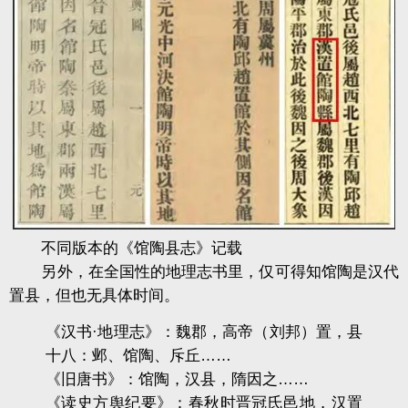
不同版本的《馆陶县志》记载
另外，在全国性的地理志书里，仅可得知馆陶是汉代
置县，但也无具体时间。
《汉书·地理志》：魏郡，高帝（刘邦）置，县
十八：邺、馆陶、斥丘……
《旧唐书》：馆陶，汉县，隋因之……
《读史方舆纪要》：春秋时晋冠氏邑地，汉置