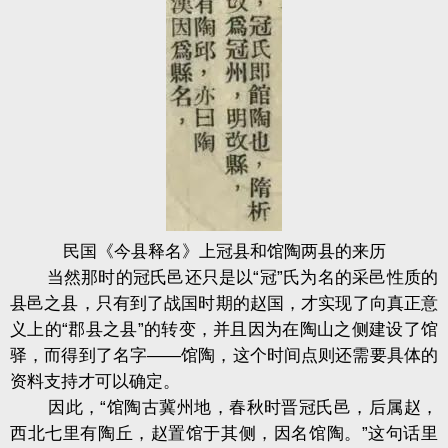
民国《今县释名》上冠县和馆陶两县的来历
当然那时的冠氏邑还只是以“冠”氏为名的采邑性质的
县邑之县，只有到了战国时期的赵国，才实现了向真正意
义上的“郡县之县”的转变，并且因为在陶山之侧建设了馆
驿，而得到了名字——馆陶，这个时间点则还需要具体的
资料支持才可以确定。
因此，“馆陶古冀州地，春秋时晋冠氏邑，后属赵，
西北七里有陶丘，赵置馆于其侧，因名馆陶。”这句话里