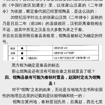
的《中国行政区划通史》里，以张家山汉墓的《二年律
令》为依据，断定秦代就已经置馆陶县，是这么说的：
20世纪后半叶出土的张家山汉简《二年律令》反映的
乃是吕后二年（前186）的县级政区，汉初距离秦朝相去
不远，故其中所见之汉县当大多数为
承
之于秦。
并且在后面所附后秦县表格里，馆陶县被标记为确定的符
号。
黑方框为确定是秦县的标志
那么馆陶县还有没有可能在秦之前就置县了呢？
四、馆陶县极有可能为春秋时置县，赵国时定名为馆陶
县！
对于“馆陶”之名的由来，无论是当地地方志书和全国
性的地理总志里的记载则是比较明确和统一的：
馆陶古冀州地，春秋晋冠氏邑，后属赵，西北七里