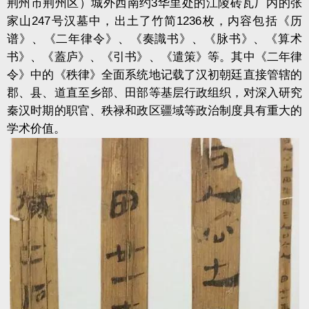
荆州市荆州区）城外西南约3华里处的江陵砖瓦厂内的张
家山247号汉墓中，出土了竹简1236枚，内容包括《历
谱》、《二年律令》、《奏識书》、《脉书》、《算术
书》、《蓋庐》、《引书》、《遣策》等。其中《二年律
令》中的《秩律》全面系统地记载了汉初朝廷直接管辖的
郡、县、道直至乡部、田部等基层行政组织，对深入研究
秦汉时期的职官、秩禄和政区疆域等政治制度具有重大的
学术价值。