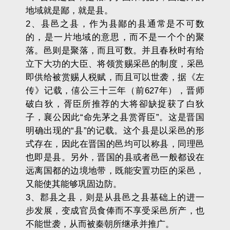
地域就是鄙，就是县。
2、县邑之县，作为县鄙的县通常是不可数
的，是一片地域的意思，而不是一个个的聚
落。邑则是聚落，而且可数。并且春秋时有给
立下大功的大臣、将领赏赐采邑的制度，采邑
即供给被赏赐人税赋，而且可以世袭，据《左
传》记载，僖公三十三年（前627年），晋师
破白狄，胥臣所推荐的大将卻缺捉获了白狄
子，襄公因此“命先茅之县赏胥臣”。这是晋国
明确出现的“县”的记载。这个县是以采邑的形
式存在，因此在晋国的邑均可以称县，同理邑
也即是县。另外，晋国的县或者邑一般都设在
远离国都的边境地带，既能安置功臣的采邑，
又能使其能够巩固边防。
3、郡县之县，则是从县邑之县基础上的进一
步发展，变成官员食俸而不享受采邑所产，也
不能世袭，从而被秦朝所继承并推广。