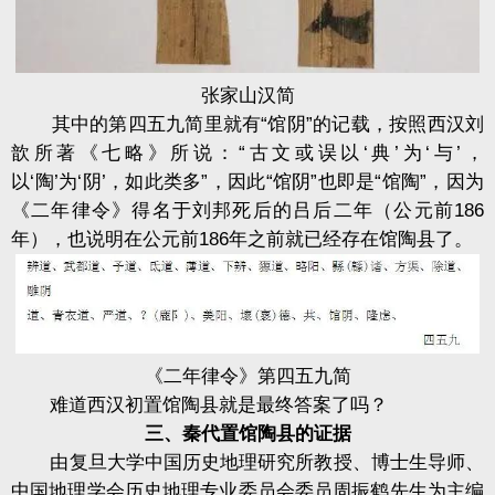
张家山汉简
其中的第四五九简里就有“馆阴”的记载，按照西汉刘
歆所著《七略》所说：“古文或误以‘典’为‘与’，
以‘陶’为‘阴’，如此类多”，因此“馆阴”也即是“馆陶”，因为
《二年律令》得名于刘邦死后的吕后二年（公元前186
年），也说明在公元前186年之前就已经存在馆陶县了。
《二年律令》第四五九简
难道西汉初置馆陶县就是最终答案了吗？
三、秦代置馆陶县的证据
由复旦大学中国历史地理研究所教授、博士生导师、
中国地理学会历史地理专业委员会委员周振鹤先生为主编