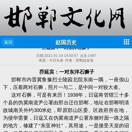
赵国历史
返回
乔延宾：一对东洋石狮子
日期:
2021-01-14 14:50:57
点击:
1497
来源：今日头条 作者：邯郸赵金海
乔延宾：
一对东洋石狮子
邯郸市内晋冀鲁豫烈士陵园北院东南一隅，一座假山
下，压着两对石狮，照片一与二，是中间一对较大者。
这对石狮，可是有来历！
1938
年，日寇将管辖三十多
个县的伪冀南道尹公署由邢台迁往邯郸，地址在邯郸明清
故城南关外约
300
米处，即原邯山区委、区政府所在地，
为侵华需要，日寇又在伪冀南道尹公署东侧对面一路之隔
的地方，修建了“东亚神社”，其用途，一是接受天皇的诏