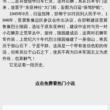
书，二是存放侵华日军亡灵。这对石狮，系从日本专门运
来，放置于“东亚神社”大门前，妄图为日寇“保驾护航”。
1945
年
9
月，日寇投降，邯郸于
10
月回到人民手中。
1
946
年，晋冀鲁豫边区参议会作出决议，在邯郸建设晋冀
鲁豫烈士陵园，选址于原东亚神社，建设中这对与另一对
小石狮弃之荒草丛中。据传，陵园建成后，这两对石狮常
常作祟，上世纪六十年代烈士陵园修建了一座假山，将其
压于假山石下，于是平静。这虽是一个带有迷信色彩的传
说，但将其位于山石之下，使其不再为日本军国主义为虎
作伥，也算解气！
它见证着一段历史。
点击免费看热门小说