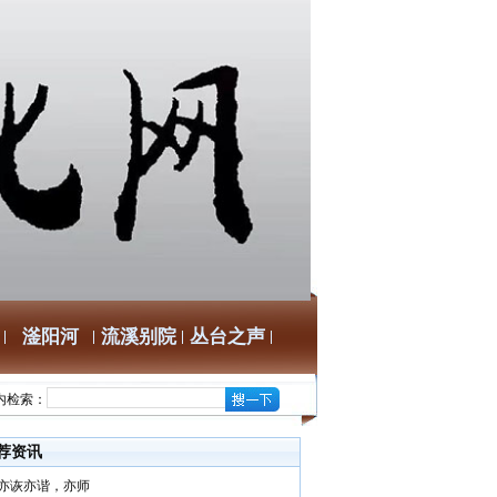
滏阳河
流溪别院
丛台之声
内检索：
荐资讯