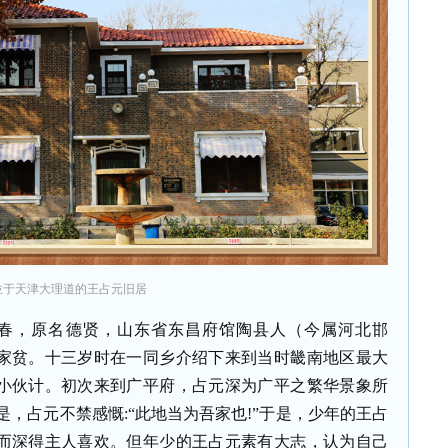
位于天津大理道的王占元旧居
，字子春，原名德贤，山东省东昌府馆陶县人（今属河北邯
家贫。十三岁时在一同乡介绍下来到当时畿南地区最大
小伙计。初次来到广平府，占元深为广平之繁华景象所
是，占元不禁感慨:“此地当为吾家也!”于是，少年的王占
而深得主人喜欢。但年少的王占元素有大志，认为自己