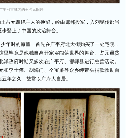
广平府古城内的王占元旧居
王占元谢绝主人的挽留，经由邯郸投军，入刘铭传部当
逐步登上了中国的政治舞台。
少年时的愿望，首先在广平府北大街购买了一处宅院，
这里毕竟是他独自离开家乡闯荡世界的舞台。占元虽贫
北洋政府时期又多次在广平府、邯郸县进行慈善活动。
元和李士伟、胡海门、仝宝廉等众乡绅带头捐款救助百
达五年之久，故常以广府人自居。