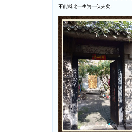
不能就此一生为一伙夫矣!