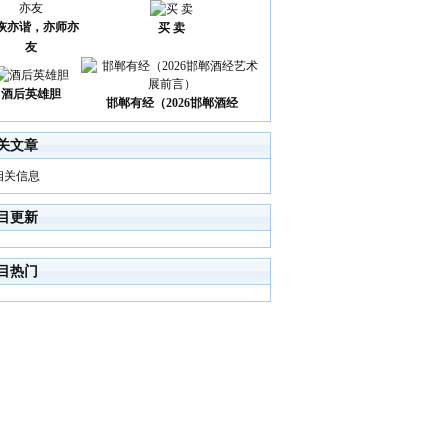
诙亦谐，亦师亦
买 卖
友
酒后英雄胆
邯郸有经（2026邯郸酒经
关文章
相关信息
目更新
目热门