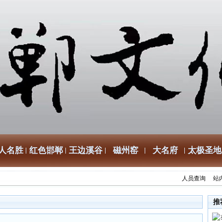
人名胜
红色邯郸
王边溪谷
磁州窑
大名府
太极圣地
人员查询
站
推