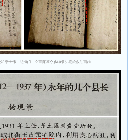
元和李士伟、胡海门、仝宝廉等众乡绅带头捐款救助百姓