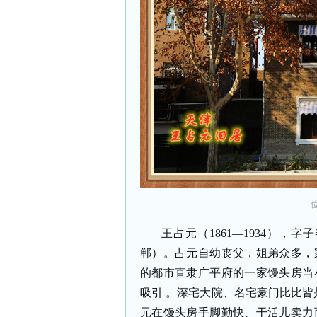
王占元（1861—1934）
郸）。占元自幼丧父，姐弟众多，
的都市直隶广平府的一家馒头房当
吸引 。深宅大院、名宅豪门比比皆
元在馒头房手脚勤快、干活儿卖力