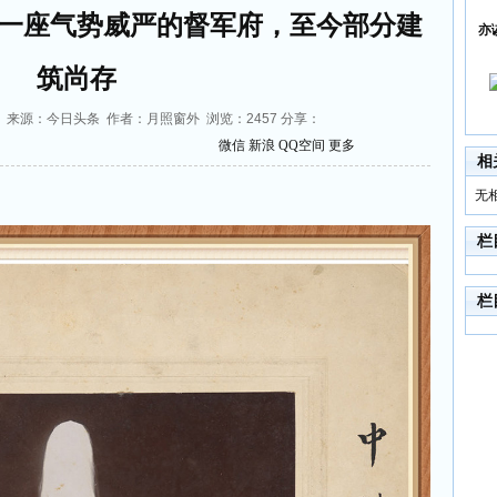
一座气势威严的督军府，至今部分建
亦
筑尚存
59:17 来源：今日头条 作者：月照窗外 浏览：
2457
分享：
微信
新浪
QQ空间
更多
相
无
栏
栏