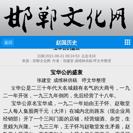
赵国历史
返回
宝华公的盛衰
日期:
2021-06-21 09:24:53
点击:
818
来源：邯郸文化网 作者：张建堂 成维林供稿 呼文华整理
宝华公的盛衰
张建堂
成维林供稿
呼文华整理
华公是二三十年代大名城颇有名气的大商号，一九
宝
二一年开张，一九三九年倒闭，先后经营了十八年。
宝华公原名宝华成，一九二一年始由王子怀、赵敬堂
二人每人集股两千元（大洋）在城内北街路东（现企业局
经销部）开了一个三间门面的店铺，经营烟酒、杂货，生
意颇为兴隆。一九三三年，王子怀与赵敬堂发生矛盾，赵