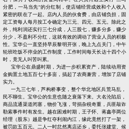
分肥，一马当先”的分红制，使店铺经营成效和个人收入
紧密的联在了一起。店内人员的伙食费，由店铺负担，固
定工资每人每月按工令确定为三元、四元、五元。除此之
外，纯利润还实行三七分成，人三股七，赚多分多，赚少
分少，不盈利不分红，这就有效的调动了营业人员的积极
性。宝华公一直坚持早辰黎明开张，晚上九点关门，中午
轮班吃饭不停业的工作制度，工作时间每天长达十四个小
时，竟无人叫苦叫累。
宝华公在鼎盛时期，为进一步积累资产，陆续动用资
金购置土地五百七十多亩，搞起了农商兼营，增加了店铺
实力。
一九三七年，芦构桥事变，整个华北地区兵荒马乱，
民不聊生。宝华公的生意也随之衰落下来。大名沦陷后，
商品流通渠道闭塞，物价飞涨，苛捐杂税奇重，兵匪敲诈
勒索事件时有发生。越在困难时期，王子怀、蒋鑫亭两位
经理（股东）越是争红夺利闹内江，缘此竟然打了一架，
被罚款五百元。二人一时忿然离店还乡，委托张建堂、候