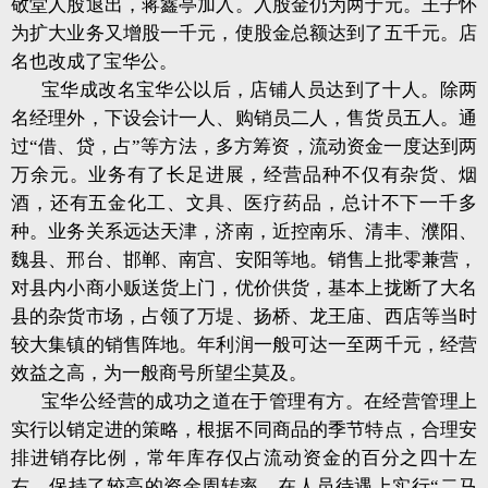
敬堂人股退出，蒋鑫亭加入。入股金仍为两于元。王子怀
为扩大业务又增股一千元，使股金总额达到了五千元。店
名也改成了宝华公。
宝华成改名宝华公以后，店铺人员达到了十人。除两
名经理外，下设会计一人、购销员二人，售货员五人。通
过“借、贷，占”等方法，多方筹资，流动资金一度达到两
万余元。业务有了长足进展，经营品种不仅有杂货、烟
酒，还有五金化工、文具、医疗药品，总计不下一千多
种。业务关系远达天津，济南，近控南乐、清丰、濮阳、
魏县、邢台、邯郸、南宫、安阳等地。销售上批零兼营，
对县内小商小贩送货上门，优价供货，基本上拢断了大名
县的杂货市场，占领了万堤、扬桥、龙王庙、西店等当时
较大集镇的销售阵地。年利润一般可达一至两千元，经营
效益之高，为一般商号所望尘莫及。
宝华公经营的成功之道在于管理有方。在经营管理上
实行以销定进的策略，根据不同商品的季节特点，合理安
排进销存比例，常年库存仅占流动资金的百分之四十左
右，保持了较高的资金周转率。在人员待遇上实行“二马