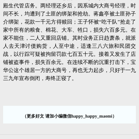
殿生代管店务。两经理还乡后，因系城内大商号经理，时
间不长，均遭到了土匪的绑架和抢劫。蒋鑫亭被土匪孙子
介绑架，花款一千元方得赎回；王子怀被“吃干队”抢走了
家中所有的粮食、棉花、大车、牲口，损失六百多元。在
家不能住，二人又重回店铺。其时业务正日趋萧条，就派
人去天津讨债购货，人至中途，适逢三八六旅和民团交
战，以行踪可疑被拘留罚款七百五十元。接着又发生了店
铺被盗事件，损失百余元。在连续不断的沉重打击下，宝
华公这个雄居一方的大商号，再也无力起步，只好于一九
三九年宣布倒闭，寿终正寝了。
（更多好文 请加小编微信happy_happy_maomi）