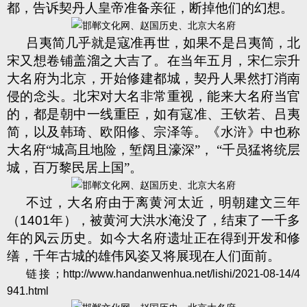
都，告诉契丹人皇帝准备亲征，断掉他们的幻想。
吕夷简几乎就是寇准再世，如果不是吕夷简，北
宋又想卷铺盖溜之大吉了。在当年五月，宋仁宗升
大名府为北京，开始修建都城，契丹人果然打消南
侵的念头。北宋对大名非常重视，能来大名府当官
的，都是朝中一线重臣，如有寇准、王钦若、吕夷
简，以及韩琦、欧阳修、宗泽等。《水浒》中也称
大名府“城高且地险，堑阔且濠深”， “千员猛将统层
城，百万黎民居上国”。
不过，大名府由于离黄河太近，明朝建文三年
（
1401
年），被黄河大洪水淹没了，结束了一千多
年的风云历史。如今大名府遗址正在得到开发和修
缮，千年古城的雄伟风姿又将展现在人们面前。
链接；
http://www.handanwenhua.net/lishi/2021-08-14/4
941.html