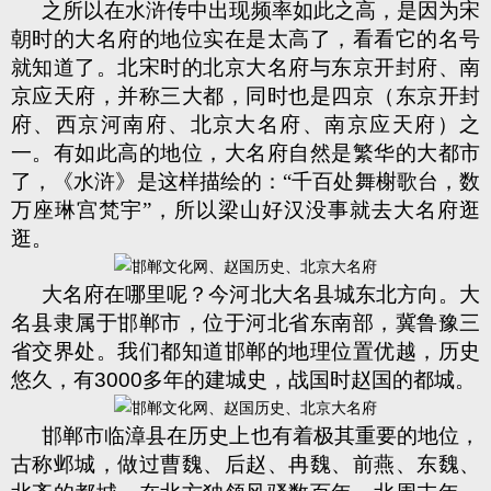
之所以在水浒传中出现频率如此之高，是因为宋
朝时的大名府的地位实在是太高了，看看它的名号
就知道了。北宋时的北京大名府与东京开封府、南
京应天府，并称三大都，同时也是四京（东京开封
府、西京河南府、北京大名府、南京应天府）之
一。有如此高的地位，大名府自然是繁华的大都市
了，《水浒》是这样描绘的：“千百处舞榭歌台，数
万座琳宫梵宇”，所以梁山好汉没事就去大名府逛
逛。
大名府在哪里呢？今河北大名县城东北方向。大
名县隶属于邯郸市，位于河北省东南部，冀鲁豫三
省交界处。我们都知道邯郸的地理位置优越，历史
悠久，有
3000
多年的建城史，战国时赵国的都城。
邯郸市临漳县在历史上也有着极其重要的地位，
古称邺城，做过曹魏、后赵、冉魏、前燕、东魏、