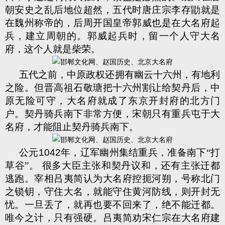
朝安史之乱后地位超然，五代时唐庄宗李存勖就是
在魏州称帝的，后周开国皇帝郭威也是在大名府起
兵，建立周朝的。郭威起兵时，留一个人守大名
府，这个人就是柴荣。
五代之前，中原政权还拥有幽云十六州，有地利
之险。但晋高祖石敬瑭把十六州割让给契丹后，中
原无险可守，大名府就成了东京开封府的北方门
户。契丹骑兵南下非常方便，宋朝只有重兵屯于大
名府，才能阻止契丹骑兵南下。
公元
1042
年，辽军幽州集结重兵，准备南下“打
草谷”。 很多大臣主张和契丹议和，还有主张迁都
逃跑。宰相吕夷简认为大名府控扼河朔，号称北门
之锁钥，守住大名，就能守住黄河防线，则开封无
忧。一旦丢了，就再也要不回来了，绝不能迁都。
唯今之计，只有强硬。吕夷简劝宋仁宗在大名府建