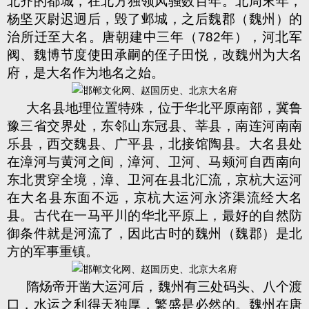
北齐的都城，在北方独领风骚数百年。北周末年，
杨坚灭尉迟迥后，毁了邺城，之后魏郡（魏州）的
治所迁至大名。唐朝建中三年（
782
年），河北军
阀、魏博节度使田承嗣的侄子田悦，改魏州为大名
府，是大名作为地名之始。
大名县地理位置特殊，位于华北平原南部，冀鲁
豫三省交界处，东邻山东冠县、莘县，南连河南南
乐县，西交魏县、广平县，北接馆陶县。大名县处
在漳河与黄河之间，漳河、卫河、马颊河自西南向
东北贯穿全境，漳、卫河在县北汇流，京杭大运河
在大名县东面不远，京杭大运河永济渠流经大名
县。古代在一马平川的华北平原上，最好的自然防
御条件就是河流了，因此古时的魏州（魏郡）是北
方的军事重镇。
隋炀帝开凿大运河后，魏州有三处码头、八个渡
口，水运之利得天独厚，繁盛是必然的。魏州在唐