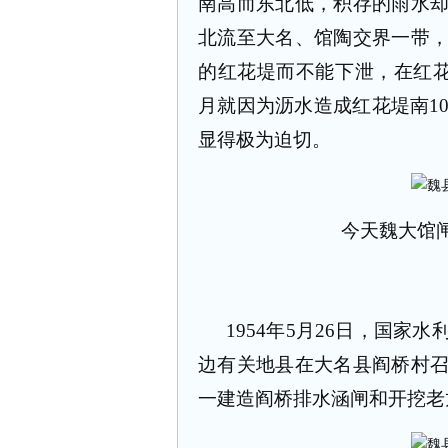
南高而东北低，积存的雨水
北流至大名、馆陶交界一带
的红花堤而不能下泄，在红
月就因为沥水造成红花堤南
1
显得极为迫切。
今天魏大馆
1954
年
5
月
26
日，国家水
边有关地县在大名县阎桥村
一建造阎桥排水涵闸和开挖老