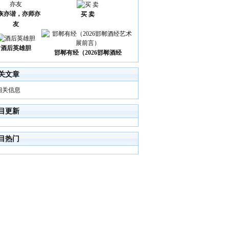
诙亦谐，亦师亦
买 卖
友
酒后英雄胆
邯郸有经（2026邯郸酒经
关文章
相关信息
目更新
目热门