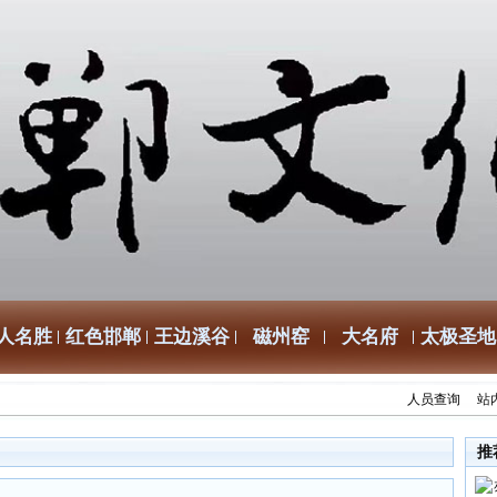
人名胜
红色邯郸
王边溪谷
磁州窑
大名府
太极圣地
人员查询
站
推