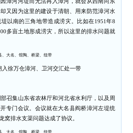
却因漳河河堤而无法再入漳河，就会从西南向东
，却又因为这里的建设于清朝、用来防范漳河水
花堤以南的三角地带造成涝灾。比如在
1951
年
8
000
多亩土地形成涝灾，所以这里的排水问题就
闸入徐万仓漳河、卫河交汇处一带
利部召集山东省农林厅和河北省水利厅，以及周
召开专门会议。会议就在大名县阎桥漳河左堤统
龙窝排水支渠问题达成了协议。