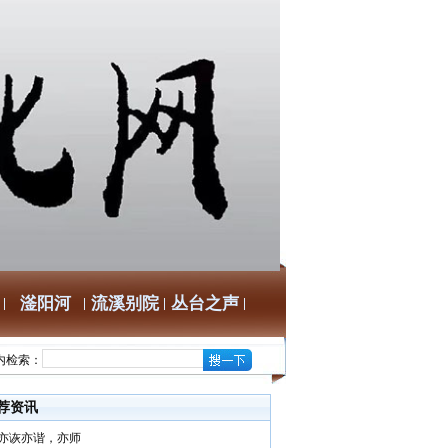
滏阳河
流溪别院
丛台之声
内检索：
荐资讯