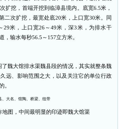
一次扩挖，首端开挖到临漳县境内。底宽
6.5
米，
第二次扩挖，最宽处底
20
米，上口宽
30
米。同
～
29
米，上口宽
26
～
49
米，深
3
米，为排水干
道，输水每秒
56.5
～
157
立方米。
绍了魏大馆排水渠魏县段的情况，其实就整条魏
之久远、影响范围之大，以及关注它的单位行政
的。
昨地图，中间最明显的印迹即魏大馆渠