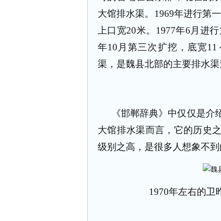
大馆排水渠。
1969
年进行第
上口宽
20
米。
1977
年
6
月进行
年
10
月第三次扩挖，底宽
11
渠，是魏县北部的主要排水渠
《邯郸辞典》中仅仅是介
大馆排水渠而言，它的历史
级别之高，是很多人想象不到
1970
年左右的卫