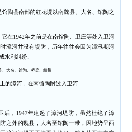
是馆陶县南部的红花堤以南魏县、大名、馆陶之
，它在
1942
年之前是在南馆陶、卫庄等处入卫河
当时漳河并没有堤防，历年往往会因为漳汛期河
成水利纠纷。
上的漳河，在南馆陶附过入卫河
卫后，
1947
年建起了漳河堤防，虽然杜绝了漳
堤防之外的魏县，大名至馆陶一带，因地势呈西