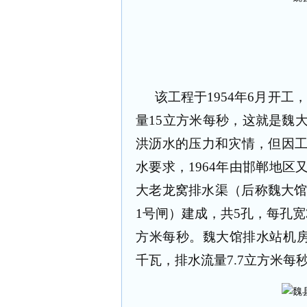
该工程于
1954
年
6
月开工，
量
15
立方米每秒，这就是魏
洪沥水的压力和灾情，但因
水要求，
1964
年由邯郸地区
大老龙窝排水渠（后称魏大
1
号闸）建成，共
5
孔，每孔宽
方米每秒。魏大馆排水站机
千瓦，排水流量
7.7
立方米每