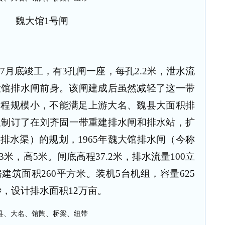
魏大馆
1
号闸
7
月底竣工，有
3
孔闸一座，每孔
2.2
米，泄水流
大馆排水闸前身。该闸建成后虽然减轻了这一带
工程规模小，不能满足上游大名、魏县大面积排
又制订了在刘齐固一带重建排水闸和排水站，扩
馆排水渠）的规划，
1965
年魏大馆排水闸（今称
3
米，高
5
米。闸底高程
37.2
米，排水流量
100
立
房建筑面积
260
平方米。装机
5
台机组，容量
625
秒，设计排水面积
12
万亩。