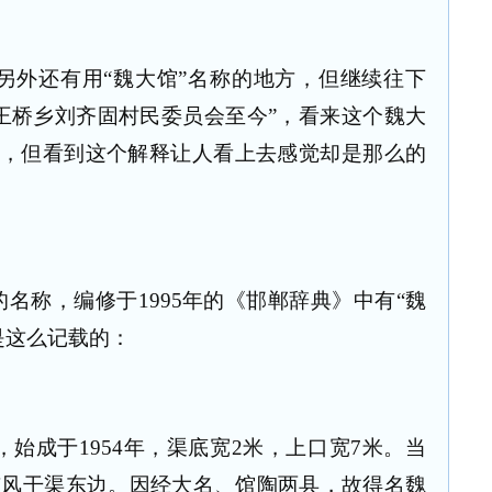
另外还有用“魏大馆”名称的地方，但继续往下
王桥乡刘齐固村民委员会至今”，看来这个魏大
”，但看到这个解释让人看上去感觉却是那么的
的名称，编修于
1995
年的《邯郸辞典》中有“魏
是这么记载的：
，始成于
1954
年，渠底宽
2
米，上口宽
7
米。当
东风干渠东边。因经大名、馆陶两县，故得名魏