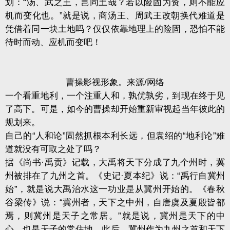
划：“汤、武之王，岂同土哉？若以险固为资，则不能应
机而变化也。”就是说，商汤王、周武王改朝换代难道是
凭借着同一块土地吗？仅仅依靠地理上的险固，恐怕不能
待时而动、应机而变吧！
曹操影视形象。来源/网络
一个看重地利，一个注重人和，孰优孰劣，到现在终于见
了高下。可是，如今的曹操却开始重新审视起当年彼此的
规划来。
自己的“人和论”固然抓根本利长远，但袁绍的“地利论”难
道就没有可取之处了吗？
据《尚书·禹贡》记载，大禹将天下分成了九个州时，冀
州被排在了九州之首。《史记·夏本纪》说：“禹行自冀州
始”，就是说大禹治水这一功业是从冀州开始的。《春秋
谷梁传》说：“冀州者，天下之中州，自唐虞及夏殷皆都
焉，则冀州是天子之常居。”就是说，冀州是天下的中
心，也是天子的常住地。此后，冀州作为九州之首和天下