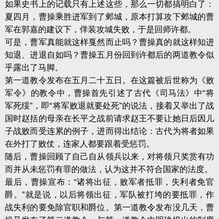
如果史书上的记载只有上述这些，那么一切都搞明白了：
夏四月，曹操乘胜进军到了邺城，原本打算攻下邺城的曹
军在郭嘉的建议下，佯装攻城失败，于是回师许都。
可是，曹军真能就这样戛然而止吗？曹操真的就这样知进
知退、进退自如吗？曹操五月份回到许都后的两道教令似
乎露出了马脚。
第一道教令发布在五月二十五日。在这篇被后世称为《败
军令》的教令中，曹操首先引述了古代《司马法》中“将
军死绥”，即“将军败退就要处死”的说法，接着又举出了战
国时赵括的母亲在长平之战前请求赵王不要让她日后因儿
子战败而受连累的例子，进而得出结论：古代为将者如果
在外打了败仗，连家人都要跟着受惩罚。
随后，曹操回顾了自己自从领兵以来，对将领只奖赏有功
而并从未惩罚有罪的做法，认为这并不符合国家的法度。
最后，曹操宣布：“诸将出征，败军者抵罪，失利者免官
爵。”就是说，以后将领出征，军队被打垮的要抵罪，作
战失利的要免除官职和爵位。第一道教令发布没几天，曹