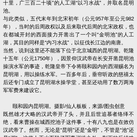
十里，广三百二十顷”的人工湖“以习水战”，并取名昆明
池。
与此类似，五代末年到北宋初年（公元957年至公元982
年），当时的后周政权以及后来取代后周的北宋政权，也
在都城开封的西面接力开凿出了一个叫“金明池”的人工
湖，其目的同样是“内习水战”，以征伐长江边的南唐。
当然，说到这里还不能落下位于北京城西的昆明湖。乾隆
十五年（公元1750年），因景仰汉武帝在长安开凿昆明池
操演水军的事迹，乾隆皇帝下令将颐和园内的西湖赐名为
昆明湖，用以操练水军。一百多年后，垂帘听政的慈禧太
后还专门成立了昆明湖水操学堂，甚至还动用了数万两海
军军费来建设它。
颐和园内昆明湖。摄影/仙人板板，来源/图虫创意
既然雄才大略的汉武帝开了头，并且后世追慕者络绎不
绝，看来曹操在城西挖池子这件事，十有八九也是在效仿
汉武帝了。然而，无论是“昆明”还是“金明”，不管是“池”还