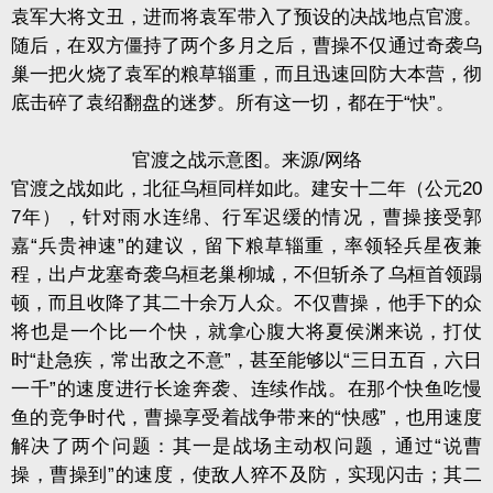
袁军大将文丑，进而将袁军带入了预设的决战地点官渡。
随后，在双方僵持了两个多月之后，曹操不仅通过奇袭乌
巢一把火烧了袁军的粮草辎重，而且迅速回防大本营，彻
底击碎了袁绍翻盘的迷梦。所有这一切，都在于“快”。
官渡之战示意图。来源/网络
官渡之战如此，北征乌桓同样如此。建安十二年（公元20
7年），针对雨水连绵、行军迟缓的情况，曹操接受郭
嘉“兵贵神速”的建议，留下粮草辎重，率领轻兵星夜兼
程，出卢龙塞奇袭乌桓老巢柳城，不但斩杀了乌桓首领蹋
顿，而且收降了其二十余万人众。不仅曹操，他手下的众
将也是一个比一个快，就拿心腹大将夏侯渊来说，打仗
时“赴急疾，常出敌之不意”，甚至能够以“三日五百，六日
一千”的速度进行长途奔袭、连续作战。在那个快鱼吃慢
鱼的竞争时代，曹操享受着战争带来的“快感”，也用速度
解决了两个问题：其一是战场主动权问题，通过“说曹
操，曹操到”的速度，使敌人猝不及防，实现闪击；其二