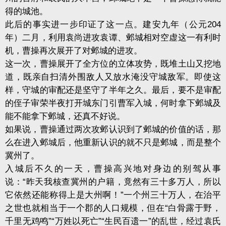
得的城池。
此后的事实进一步印证了这一点。建安九年（公元204
年）二月，利用袁尚进攻袁谭、邺城相对空虚这一有利时
机，曹操再次展开了对邺城的进攻。
这一次，曹操展开了全方位的立体攻势，既堆土山又挖地
道，既亲自扫清外围敌人又放水淹没守城敌军。即使这
样，守城的审配还是坚守了半年之久。最后，要不是审配
的侄子审荣半夜打开城东门引曹军入城，何时拿下邺城及
能不能拿下邺城，还真不好说。
如果说，曹操通过两次攻邺认识到了邺城的价值的话，那
么在进入邺城后，他重新认识的就不只是邺城，而是整个
冀州了。
入城后不久的一天，曹操高兴地对身边的别驾从事
说：“昨天我核查冀州的户籍，竟然有三十多万人，所以
它依然还能称得上是大州啊！”一个州三十万人，在治平
之世也就相当于一个郡的人口规模，但在“白骨露于野，
千里无鸡鸣”“万姓以死亡”“生民百遗一”的乱世，经过袁氏