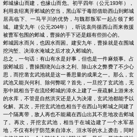
邺城缘山而建，也缘山而危。初平四年（公元193年），
利用袁绍离开邺城的空当，黑山军于毒部借助西山到邺城
居高临下、一马平川的优势，与魏郡叛军一起占领了邺
城。建安九年（公元204年），听说袁尚循西山而来救援
被曹军包围的邺城，曹操的手下还是颇有些担心的。
邺城因水而兴，也因水而困。建安九年，曹操就是在围城
挖沟堑、决漳水淹城之后才攻入邺城的。
总之，一句话：有山有水是好事，但也是一件麻烦事。占
据邺城后，曹操围绕兴山水之利、除山水之弊费了不少心
思，而挖凿玄武池就是这一番思量的成果之一。那么，玄
武池又能兴何利、除何弊呢？首先，一旦挖了玄武池，无
形中就相当于在流经邺城的漳水上建了一座疏解上游来水
的水库，不管是自然洪灾还是人为决灌，玄武池都能予以
化解。其次，开挖玄武池也相当于在西山与邺城之间建了
一个隔离带，敌人再也不能藏在西山出其不意地攻击邺城
了。再次，开挖玄武池，相当于在城边建了一个水军基
地，不仅有利于防范来自漳水、洹水等的水上袭击，同时