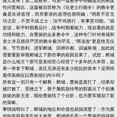
操又发布了第二道教令。与第一道教令中明确提出的制度
性问责相比，这篇被后世称为《论吏士行能令》的教令更
像是在讲道理，而所要讲的道理也很明确：“明君不官无
功之臣，不赏不战之士；治平尚德行，有事赏功能。”就
是说，和平时期看品行，战争时期看能力，现在看的就是
功绩和能力。在曹操的众多教令中，这种专门针对将领和
吏士并且措辞严厉的教令极为罕见，“两连发”更是绝无仅
有。节节胜利、进军邺城、回师许都、训诫将领，如此就
需要重新审视邺城之下那些事的前因后果了。试想，邺城
是什么地方？那可是袁绍苦心经营了十多年的大本营，如
果一举拿下邺城，袁氏兄弟还有多少抵抗的资本？还用得
着佯装南征以诱发他们内斗吗？
所有这一切只有一个解释：邺城，曹操是真打了，结果却
被打败了。受挫之下，善于脑筋急转弯的郭嘉出了个欲擒
故纵的新主意，既给曹操找了个台阶，也为曹军规划了新
的策略。
事情搞明白了，邺城的地位和价值也就搞清楚了：作为冀
州的首府和袁氏的大本营，邺城绝不是一个曹操想得就能