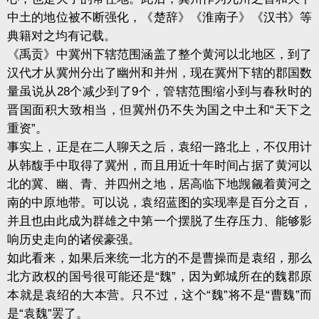
中土的地位被不断强化，《楚辞》《淮南子》《汉书》等
典籍对之均有记载。
《禹贡》中冀州下辖范围涵盖了整个黄河以北地区，到了
汉代才从冀州分出了幽州和并州，现在冀州下辖的郡国数
量虽说从28个减少到了9个，管辖范围缩小到与春秋时的
晋国面积大致相当，但冀州仍不失为国之中土和“天下之
重资”。
事实上，正是在二人聊天之后，袁绍一路北上，不仅用计
从韩馥手中取得了冀州，而且用近十年时间占据了黄河以
北的冀、幽、青、并四州之地，居高临下地觊觎着黄河之
南的中原地带。可以说，袁绍蓝图的实现率是百分之百，
并且也由此成为群雄之中第一个摆脱了生存压力、能够影
响历史走向的诸侯豪强。
如此看来，如果后来统一北方的不是曹操而是袁绍，那么
北方政权的国号很可能还是“魏”，因为邺城所在的魏郡原
本就是袁绍的大本营。只不过，这个“魏”将不是“曹魏”而
是“袁魏”罢了。