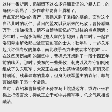
这样一番折腾，仍能留下这么多详细登记的户籍人口，的
确很不容易了，换作谁都要喜上眉梢了。
盘点完邺城内的资产，曹操来到了袁绍的墓前。面对这个
自己儿时的玩伴、昔日的盟友以及后来的死敌，曹操感慨
万千，泪涕横流，情不自禁地回忆起了过往的点点滴滴：
少年时，一起夜闯民宅抢人家的新媳妇；青年时，一起在
洛阳奔走解救那些被宦官迫害的士人；壮年时，一起关东
起兵讨伐专权的董卓，南北联手合力击败袁术的挑衅……
在这些历历如昨的回忆中，曹操尤其想到了一段十四五年
前的聊天。那时，关东的一些州牧、刺史以及郡守们刚刚
组成了关东联军，大家正在如火如荼地谋划着如何消灭把
持朝廷、残暴肆虐的董卓，但身为联军盟主的袁绍，却与
曹操谈到了另一个话题。
当时，袁绍和曹操或许正骑在马上眺望远方，或许正坐在
榻上把酒言欢，抑或正立于帐中共商军事，总之气氛相当
融洽。