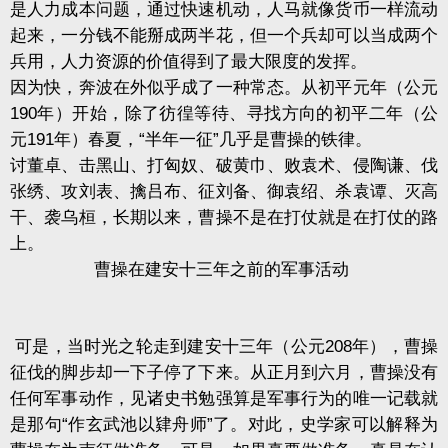
是人力成本问题，通过快速机动，人马就像货币一样流动
起来，一分钱不能掰成两半花，但一个兵却可以当成两个
兵用，人力资源的价值得到了最大限度的发挥。
因为快，奔波在外似乎成了一种常态。从初平元年（公元
190年）开始，除了彷徨等待、寻找方向的初平二年（公
元191年）春夏，“半年一征”几乎是曹操的铁律。
讨董卓、击黑山、打匈奴、破黄巾、败袁术、侵陶谦、伐
张绣、攻刘表、擒吕布、征刘备、御袁绍、杀袁谭、灭高
干、袭乌桓，长期以来，曹操不是在打仗就是在打仗的路
上。
曹操在建安十三年之前的军事活动
可是，当时光之轮走到建安十三年（公元208年），曹操
征伐的脚步却一下子停了下来。从正月到六月，曹操没有
任何军事动作，见诸史书勉强算是军事行为的唯一记载就
是那句“作玄武池以肄舟师”了。对此，史学家可以解释为