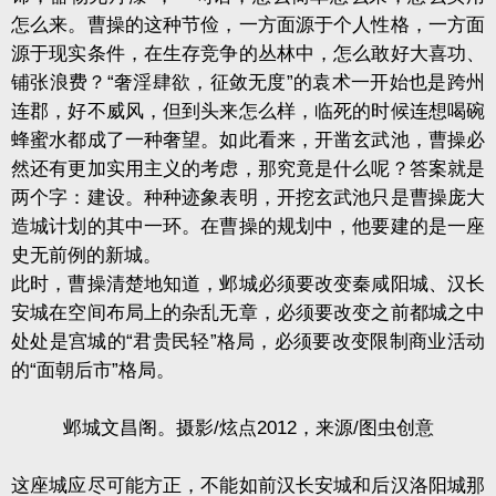
怎么来。曹操的这种节俭，一方面源于个人性格，一方面
源于现实条件，在生存竞争的丛林中，怎么敢好大喜功、
铺张浪费？“奢淫肆欲，征敛无度”的袁术一开始也是跨州
连郡，好不威风，但到头来怎么样，临死的时候连想喝碗
蜂蜜水都成了一种奢望。如此看来，开凿玄武池，曹操必
然还有更加实用主义的考虑，那究竟是什么呢？答案就是
两个字：建设。种种迹象表明，开挖玄武池只是曹操庞大
造城计划的其中一环。在曹操的规划中，他要建的是一座
史无前例的新城。
此时，曹操清楚地知道，邺城必须要改变秦咸阳城、汉长
安城在空间布局上的杂乱无章，必须要改变之前都城之中
处处是宫城的“君贵民轻”格局，必须要改变限制商业活动
的“面朝后市”格局。
邺城文昌阁。摄影/炫点2012，来源/图虫创意
这座城应尽可能方正，不能如前汉长安城和后汉洛阳城那