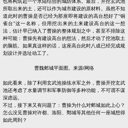
也将构筑起一个水陆结合的城防体系。最后，开挖玄武池
所取出来的土，还可以作为城市建设的原材料。虽然不知
道此时的曹操是否已经为那座即将建设的高台想好了“铜
雀台”这一名称，但用挖出来的土来建设高台的这一想
法，估计早已纳入了曹操的整体规划之中，甚至不排除这
种可能：曹操先有建设高台的想法，然后才动了挖池取土
的脑筋。如果真这样的话，这座高台此时八成已经完成规
划设计并选址动工了。
曹魏邺城平面图。来源/网络
如此看来，除了利用玄武池操练水军之外，曹操开挖玄武
池还考虑了水量调节和军事防御等多种功能，不可谓不谋
深虑远。
不过，接下来又有问题了：曹操为什么对邺城如此上心？
怎么没见曹操对许都、洛阳、鄄城等其他任何一座城想得
如此周到？