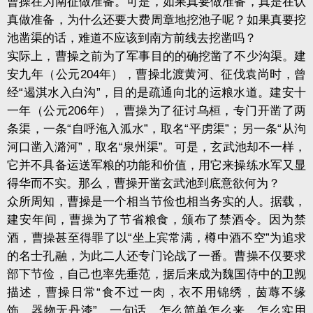
曹操在为南征做准备。可是，如果真要做准备，真是在认
真做准备，为什么还要大费周章地挖池子呢？如果真要挖
池凿渠的话，难道不应该到南方前线去挖凿吗？
实际上，曹操之前为了军事目的的确挖凿了不少沟渠。建
安九年（公元204年），曹操北渡黄河、征伐袁尚时，曾
经“遏淇水入白沟”，目的是疏通向北的运粮水道。建安十
一年（公元206年），曹操为了征讨乌桓，专门开凿了两
条渠，一条“自呼沲入泒水”，取名“平虏渠”；另一条“从泃
河口凿入潞河”，取名“泉州渠”。可是，玄武池却不一样，
它并不具备运送军粮的功能和价值，用它来操练水军又显
得华而不实。那么，曹操开凿玄武池到底意欲何为？
众所周知，曹操是一个相当节俭也相当务实的人。据载，
建安年间，曹操为了节省粮食，颁布了禁酒令。因为禁
酒，曹操甚至得罪了以“坐上宾常满，樽中酒不空”为追求
的名士孔融，为此二人还专门论战了一番。曹操不仅要求
部下节俭，自己也率先垂范，据后来成为魏国侍中的卫觊
描述，曹操日常“食不过一肉，衣不用锦绣，茵蓐不缘
饰，器物无丹漆”，一句话，怎么简单怎么来，怎么实用