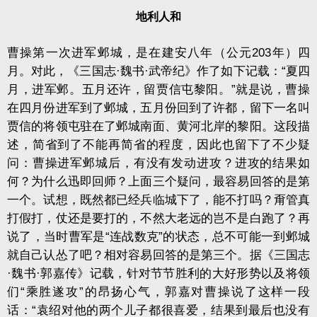
地利人和
曹操第一次进军邺城，是在建安八年（公元203年）四
月。对此，《三国志·魏书·武帝纪》作了如下记载：“夏四
月，进军邺。五月还许，留贾信屯黎阳。”就是说，曹操
在四月份进军到了邺城，五月份回到了许都，留下一名叫
贾信的将领屯驻在了邺城南面、黄河北岸的黎阳。这段描
述，简省到了不能再简省的程度，因此也留下了不少疑
问：曹操进军邺城后，有没有发动进攻？进攻的结果如
何？为什么迅即回师？上面三个疑问，最容易回答的是第
一个。试想，既然都已经兵临城下了，能不打吗？甭管真
打假打，仗还是要打的，不然大老远的岂不是白跑了？再
说了，当时曹军是“连战数克”的状态，总不可能一到邺城
就自己认怂了吧？相对容易回答的是第三个。据《三国志
·魏书·郭嘉传》记载，针对节节胜利的大好形势以及将领
们“乘胜遂攻”的昂扬心气，郭嘉对曹操说了这样一段
话：“袁绍对他的两个儿子都很喜爱，结果到最后也没有