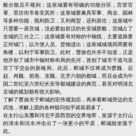
般分散且不规则；这座城要有明确的功能分区，宫室官
署、里坊街市各安其所；这座城要兼具军事、商业、园林
等多种功能，既利防卫，又利商贸，还利居住；这座城中
只需要一座宫城，没必要如前汉的长安城那般，宫城占了
全城的三分之二；这座城要有对称的中轴线，主要道路要
正对城门，以方便人员、货物进出；这座城城墙四周要有
角楼，以利于军事防卫。此时，曹操也许并不知道，正是
他开创了城市中轴对称布局的先河，首创了城市干道与皇
宫丁字交会的新格局。此后，邺城不仅将成为曹魏、后
赵、冉魏、前燕、东魏、北齐六朝的都城，而且会成为中
国二世纪至六世纪长安等都城建设的典范，甚至对明清北
京城的规划都有很大影响。
了解了曹操关于邺城的宏伟规划后，再来看邺城旁边的玄
武池，求解上面的各种疑问似乎就容易多了。
在太行山东麓和河北平原西部的交界地带，发源于太行山
的漳水和洹水冲击出了一块更小的平原，邺城就坐落于
此。