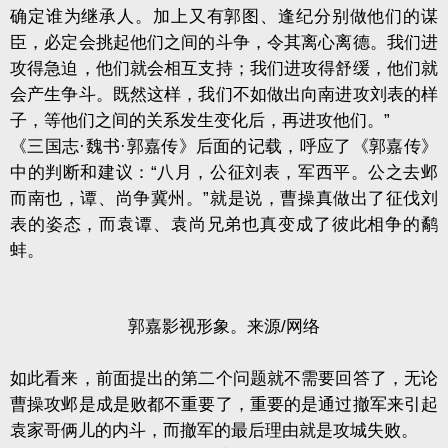
确定谁为继承人。加上又有郭图、逢纪分别做他们的谋
臣，必定会挑起他们之间的斗争，令其离心离德。我们进
攻得急迫，他们就会相互支持；我们进攻得舒缓，他们就
会产生争斗。既然这样，我们不如做出向南进攻刘表的样
子，等他们之间的关系发生变化后，再进攻他们。”
《三国志·魏书·郭嘉传》后面的记载，呼应了《郭嘉传》
中的判断和建议：“八月，公征刘表，军西平。公之去邺
而南也，谭、尚争冀州。”就是说，曹操真做出了征伐刘
表的姿态，而袁谭、袁尚兄弟也真变成了彼此相争的鹬
蚌。
郭嘉影视形象。来源/网络
如此看来，前面提出的第二个问题就不需要回答了，无论
曹操攻邺是成是败都不重要了，重要的是通过撤军来引起
袁家哥俩儿的内斗，而撤军的最后理由就是攻城失败。