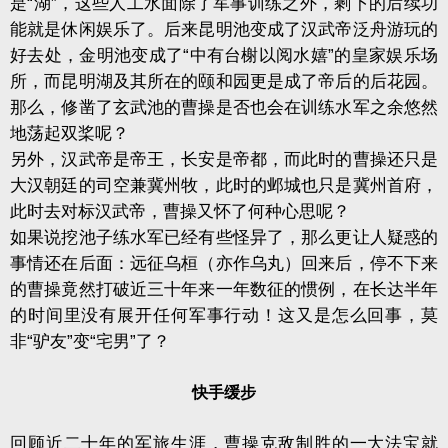
是“湖”，这些人工水面除了军事训练之外，剩下的后续功
能就是休闲娱乐了。后来昆明池变成了汉武帝泛舟游玩的
好去处，金明池变成了“中有台榭以阅水嬉”的皇家娱乐场
所，而昆明湖及其所在的颐和园更是成了帝后的后花园。
那么，修凿了玄武池的曹操是否也会在训练水军之余悠然
地荡起双桨呢？
另外，汉武帝是帝王，长安是帝都，而此时的曹操还只是
大汉朝廷的司空兼冀州牧，此时的邺城也只是冀州首府，
此时去对标汉武帝，曹操又怀了何种心思呢？
如果说挖池子练水军已经有些怪异了，那么更让人疑惑的
事情还在后面：远征乌桓（亦作乌丸）回来后，停不下来
的曹操竟然打破近三十年来一年数征的惯例，在长达半年
的时间里没有展开任何军事行动！这又是怎么回事，莫
非“驴友”变“宅男”了？
快手缓步
回顾近二十年的军旅生涯，曹操克敌制胜的一大法宝就