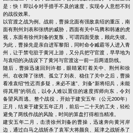
是：快！即以令对手措手不及的速度，实现令人意想不到
的战役效果。
以官渡之战为例。战前，曹操北面有强敌袁绍的重压，南
面有荆州刘表和张绣的威胁，西面有关中马腾和韩遂的虎
视，东面有徐州刘备的复叛，可谓四面受敌，顾此失彼。
为此，曹操先是亲自进军黎阳，同时命令臧霸等人进入青
州，让于禁屯驻于黄河上游，又分兵把守官渡，早早地为
与袁绍的决战设下了黄河与官渡这一前一后两道防线。
随后，曹操迅速回到许都，眼睛紧盯着关中、荆州和徐
州。在收降了张绣、孤立了刘表、稳住了关中之后，曹操
看准袁绍“性迟而多疑，来必不速”、刘备“新将绍兵，未能
得其用”的弱点，以令人难以置信的速度挥师向东，令刘
备望风而逃。整个战役，开始于建安五年（公元200年）
正月，结束于建安五年正月，前后一二十天的工夫，轻松
避免了两线作战的风险，时间的算盘打得相当精准。
建安五年二月，击溃徐州刘备的曹操，迅速奔向黄河岸
边，通过白马之战斩杀了袁军大将颜良、延津之战斩杀了