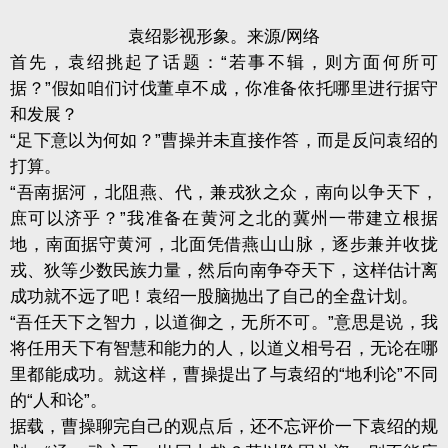
袁绍影视形象。来源/网络
首先，袁绍挑起了话题：“若事不辑，则方面何所可
据？”假如咱们讨伐董卓不成，你准备依托哪里进行据守
和发展？
“足下意以为何如？”曹操并未直接作答，而是反问袁绍的
打算。
“吾南据河，北阻燕、代，兼戎狄之众，南向以争天下，
庶可以济乎？”我准备在黄河之北的冀州一带建立根据
地，南面据守黄河，北面凭借燕山山脉，逐步兼并收拢
戎、狄等少数民族力量，然后向南争夺天下，这样估计离
成功就不远了吧！袁绍一股脑抛出了自己的全盘计划。
“吾任天下之智力，以道御之，无所不可。”意思是说，我
将任用天下有智慧和能力的人，以道义相号召，无论在哪
里都能成功。就这样，曹操提出了与袁绍的“地利论”不同
的“人和论”。
据载，曹操聊完自己的观点后，还不忘评价一下袁绍的规