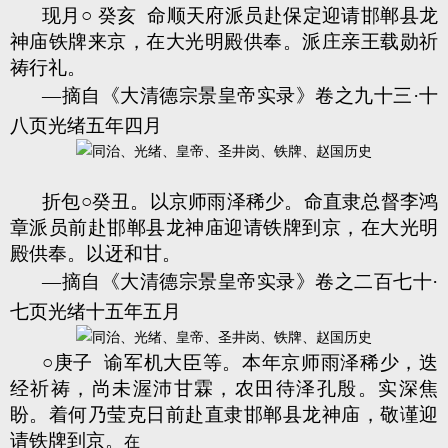
现月○ 癸亥 命顺天府派员赴保定迎请邯郸县龙
神庙铁牌来京，在大光明殿供奉。派庄亲王载勋祈
祷行礼。
—摘自《大清德宗景皇帝实录》卷之九十三·十
八页光绪五年四月
折包○癸丑。以京师雨泽稀少。命直隶总督李鸿
章派员前赴邯郸县龙神庙迎请铁牌到京，在大光明
殿供奉。以迓和甘。
—摘自《大清德宗景皇帝实录》卷之二百七十·
七页光绪十五年五月
○庚子 谕军机大臣等。本年京师雨泽稀少，迭
经祈祷，尚未渥沛甘霖，农田待泽孔殷。实深焦
盼。着何乃莹克日前赴直隶邯郸县龙神庙，敬谨迎
请铁牌到京。
在