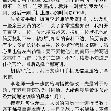
顾不上吃饭，连夜鏖战，标好一则就给我发送一
则。最后一则手机上显示的时间是00:36。
先前着手整理编写李老师所发资料时，涉及到
一些亲王大员的名讳，为了多掌握些知识，我打开
了百度，一位一位地搜索起来。搜到一位就把他的
简历复制下来，粘贴到相应的资料下边。简历有多
有少，多的长达数百字。这次撰写考证文稿时，我
心里也曾左右彷徨
：
要不要把他们的简历一并写进
文稿中
？写进，冲淡了主题；不写，读者不知道是
什么官阶。最后选择全部写进。
初稿写完后，我把文稿用手机微信发送给了李
老师。
李老师一步一步的给与指教修改
：
先是对于标
题，李老师建议改为
《同治、光绪两朝皇帝派员赴
圣井岗迎请铁牌的具体年月》。
接着对每位亲王、大员的简历一一进行指教：
亲王都是皇帝本家人，一目了然，不必解释，不需