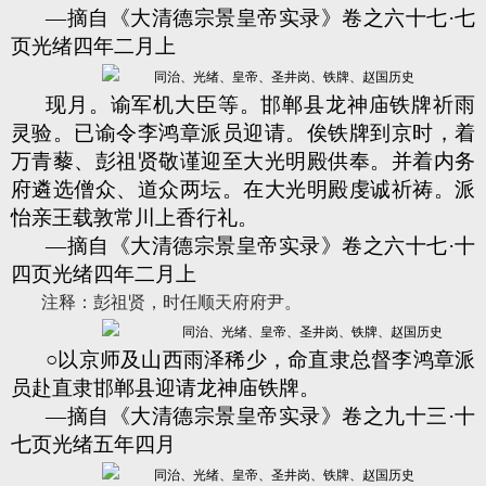
—摘自《大清德宗景皇帝实录》卷之六十七·七
页光绪四年二月上
现月。谕军机大臣等。邯郸县龙神庙铁牌祈雨
灵验。已谕令李鸿章派员迎请。俟铁牌到京时，着
万青藜、彭祖贤敬谨迎至大光明殿供奉。并着内务
府遴选僧众、道众两坛。在大光明殿虔诚祈祷。派
怡亲王载敦常川上香行礼。
—摘自《大清德宗景皇帝实录》卷之六十七·十
四页光绪四年二月上
注释：彭祖贤
，时任
顺
天府
府尹。
○以京师及山西雨泽稀少，命直隶总督李鸿章派
员赴直隶邯郸县迎请龙神庙铁牌。
—摘自《大清德宗景皇帝实录》卷之九十三·十
七页光绪五年四月