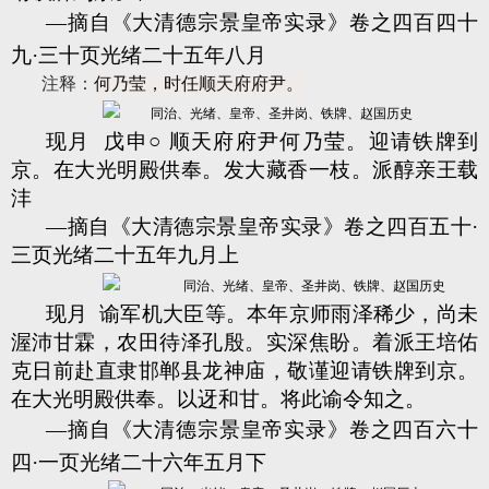
—摘自《大清德宗景皇帝实录》卷之四百四十
九·三十页光绪二十五年八月
注释：
何乃莹，
时任顺天府府尹。
现月 戊申○ 顺天府府尹何乃莹。迎请铁牌到
京。在大光明殿供奉。发大藏香一枝。派醇亲王载
沣
—摘自《大清德宗景皇帝实录》卷之四百五十·
三页光绪二十五年九月上
现月 谕军机大臣等。本年京师雨泽稀少，尚未
渥沛甘霖，农田待泽孔殷。实深焦盼。着派王培佑
克日前赴直隶邯郸县龙神庙，敬谨迎请铁牌到京。
在大光明殿供奉。以迓和甘。将此谕令知之。
—摘自《大清德宗景皇帝实录》卷之四百六十
四·一页光绪二十六年五月下