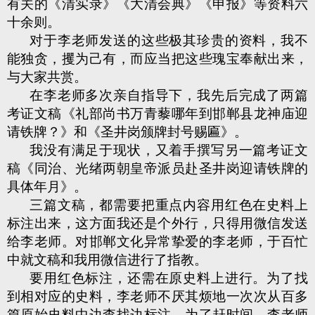
有关的《清实录》《大清会典》《申报》等资料六
十余则。
对于李老师发送的这些极其珍贵的资料，我不
能独贪，攫为己有，而应当把这些瑰宝奉献出来，
与大家共赏。
在李老师多次亲自指导下，我先后完成了两篇
考证文稿《礼部尚书万青藜哪年到邯郸县龙神庙迎
请铁牌？》和《圣井岗颁牌封号赐匾》。
我没有满足于现状，又着手撰写另一篇考证文
稿《同治、光绪两朝皇帝派员赴圣井岗迎请铁牌的
具体年月》。
三篇文稿，都需要把重点内容用红色在史料上
标注出来，这方面我还是个外行，只得用微信发送
给李老师。对邯郸文化异常挚爱的李老师，于百忙
中就文稿和我用微信进行了指教。
要用红色标注，还需在原史料上进行。为了找
到相对应的史料，李老师不厌其烦地一次次从百多
篇原始史料中边查找边标注。为了赶时间，李老师