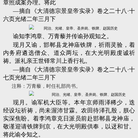
章照成案办理。将此
—摘自《大清德宗景皇帝实录》卷之二十八·十
六页光绪二年三月下
谕知李鸿章、万青藜并传谕孙观知之。
现月又谕，邯郸县龙神庙铁牌，祈雨灵验，着
内务府遴选僧众、道众两坛，在大光明殿虔诚祈
祷。派礼亲王世铎常川上香行礼。
—摘自《大清德宗景皇帝实录》卷之二十八·十
七页光绪二年三月下
注释：万青藜
，时任礼部尚书
。
现月。谕军机大臣等。本年京师雨泽稀少，迭
经设坛祈祷，尚未渥沛甘霖。农田待泽孔殷，朕心
实深焦盼。着李鸿章克日派员前赴邯郸县龙神庙，
敬谨迎请铁牌到京，在大光明殿供奉，以迓和甘。
将此谕令知之。