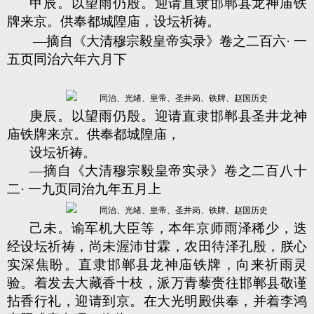
甲辰。以望雨仍殷。迎请直隶邯郸县龙神庙铁
牌来京。供奉都城隍庙，设坛祈祷。
—摘自《大清穆宗毅皇帝实录》卷之二百六· 一
五页同治六年六月下
庚辰。以望雨仍殷。迎请直隶邯郸县圣井龙神
庙铁牌来京。供奉都城隍庙，
设坛祈祷。
—摘自《大清穆宗毅皇帝实录》卷之二百八十
二· 一九页同治九年五月上
己未。谕军机大臣等，本年京师雨泽稀少，迭
经设坛祈祷，尚未渥沛甘霖，农田待泽孔殷，朕心
实深焦盼。直隶邯郸县龙神庙铁牌，向来祈雨灵
验。着发去大藏香十枝，派万青藜赍往邯郸县敬谨
拈香行礼，迎请到京。在大光明殿供奉，并着李鸿