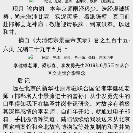
现月 谕内阁。本年京师雨泽稀少。迭经虔诚祈
祷，尚未渥沛甘霖。实深寅盼。着派陈璧，克日前
赴邯郸县龙神庙，敬谨迎请铁牌，到京供奉。以迓
和甘。
—摘自《大清德宗景皇帝实录》卷之五百十五·
六页 光绪二十九年五月上
李健雄老师、梁献春、李发勇先生2019年6月5日在丛台
区文史馆合影留念
后 记
远在北京的新华社原常驻联合国记者李健雄老
师（邯郸名人李景濂进士的曾孙）从李发勇先生的
口里得知我正在搞圣井岗非遗研究。对故乡有着极
其深厚感情的李老师，自前年开始，就通过电子邮
箱、手机微信等渠道，陆陆续续给我发送来从北京
国家档案馆和台北故宫博物院等处复制的和圣井岗