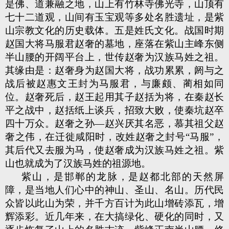
是佛、道兼融之地，山上有竹林寺佛光寺，山顶有
七十二道观，山间有玉宝观等多处名胜遗址，是紫
山宗教文化的历史载体。五是姓氏文化。战国时期
赵国大将马服君赵奢的墓地，座落在紫山主峰东侧
半山腰的开阔平台上，世传赵奢为汉族马姓之祖。
其缘由是：赵奢身为赵国大将，战功累累，阏与之
战后被赵惠文王封为马服君，与廉颇、蔺相如同
位。赵奢死后，赵王起用其子赵括为将，在秦赵长
平之战中，赵括纸上谈兵，招致大败，使秦坑赵卒
四十万众。赵奢之孙—赵兴厌其名恶，慕其祖父赵
奢之伟，在迁徙咸阳时，改姓赵奢之封号“马服”，
其后代又去服为马，使赵奢成为汉族马姓之祖。紫
山也就成为了汉族马姓的祖源地。
紫山，是邯郸的龙脉，是赵都北部的天然屏
障，是当地人们心中的神山、圣山、名山。历代民
众皆以此山为荣，并千方百计为此山增砖添瓦，增
辉添彩。近几年来，在大搞绿化、硬化的同时，又