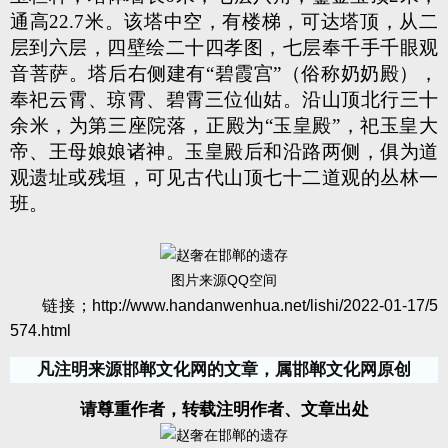
通高22.7米。该塔中空，有楼梯，可达塔顶，从二
层到六层，四壁绘二十四孝图，七层奉千手千眼观
音菩萨。塔后右侧建有“碧霞宫”（俗称奶奶殿），
奉祀云霄、琼霄、碧霄三位仙姑。沿山顶北行三十
余米，为第三座院落，正殿为“玉皇殿”，祀玉皇大
帝、王母娘娘诸神。玉皇殿后和沿路两侧，俱为道
观遗址或残垣，可见古代山顶七十二道观的丛林一
班。
图片来源QQ空间
链接；
http://www.handanwenhua.net/lishi/2022-01-17/5
574.html
凡注明来源邯郸文化网的文章，属邯郸文化网原创
请尊重作者，转载注明作者、文章出处