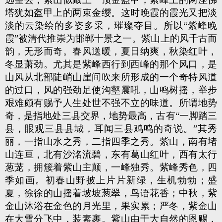
塔犹如盔甲上的两束金缨。这时晚霞的霞光又把淡
淡的云染绘的多姿多采，璀璨夺目。所以“紫峰晚
霞”被清代推崇为邯郸十景之一。紫山上的风千古而
韵，无形而奇。春风送暖，夏日纳爽，秋染红叶，
冬显萧劲。尤其是紫峰西行到西峰的那个风口，是
山风从北部陡峭山崖间吹来所形成的一个奇特风道
的过口，风的强劲足使沟壑震吼，山鸣树摇，举步
艰难颇有赐予人生处世不强不立的味道。所谓地势
奇，是指地处三县交界，地势最高，古有“一脚踏三
县，眼观三县县城，耳闻三县鸡鸣的奇说。”其秀
丽，一指山水之秀，二指四季之秀。紫山，南有堵
山连亘，北有沙洺流碧，东有葛山红叶，西有太行
葱茏，拥簇着紫山主颠，一峰独秀。紫峰秀色，四
季如画。初春山野披上片片新绿，生机勃勃；盛
夏，徐徐的山摇着坡坡葱翠，鸟语花香；中秋，紫
金山沐浴在金色的月光里，果实累；严冬，紫金山
在大雪分飞中，装素裹。紫山由于大自然的恩赐，