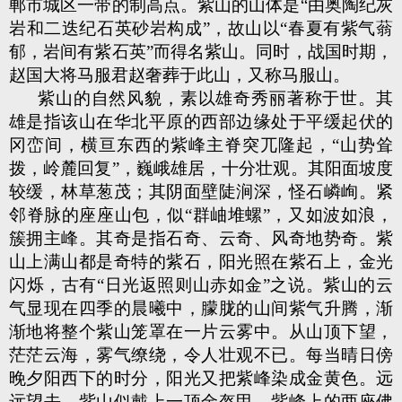
郸市城区一带的制高点。紫山的山体是“由奥陶纪灰
岩和二迭纪石英砂岩构成”，故山以“春夏有紫气蓊
郁，岩间有紫石英”而得名紫山。同时，战国时期，
赵国大将马服君赵奢葬于此山，又称马服山。
紫山的自然风貌，素以雄奇秀丽著称于世。其
雄是指该山在华北平原的西部边缘处于平缓起伏的
冈峦间，横亘东西的紫峰主脊突兀隆起，“山势耸
拨，岭麓回复”，巍峨雄居，十分壮观。其阳面坡度
较缓，林草葱茂；其阴面壁陡涧深，怪石嶙峋。紧
邻脊脉的座座山包，似“群岫堆螺”，又如波如浪，
簇拥主峰。其奇是指石奇、云奇、风奇地势奇。紫
山上满山都是奇特的紫石，阳光照在紫石上，金光
闪烁，古有“日光返照则山赤如金”之说。紫山的云
气显现在四季的晨曦中，朦胧的山间紫气升腾，渐
渐地将整个紫山笼罩在一片云雾中。从山顶下望，
茫茫云海，雾气缭绕，令人壮观不已。每当晴日傍
晚夕阳西下的时分，阳光又把紫峰染成金黄色。远
远望去，紫山似戴上一顶金盔甲，紫峰上的两座佛