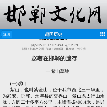
赵国历史
返回
赵奢在邯郸的遗存
日期:
2022-01-17 16:04:41
点击:
2539
来源：邯郸文化网 作者：蔺朝国、孔令德、刘立强
赵奢在邯郸的遗存
一
紫山墓地
(一)紫山
紫山，也叫紫金山，位于我市西北三十华里，
为武安、邯郸、永年县的交界山。紫山系太行山余
脉，方圆二十多平方公里，主峰海拔498.4米，是邯