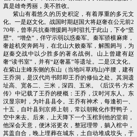
真是雄奇秀丽，美不胜收。
紫山有着悠久的历史积淀，有着厚重的多元文
化。一是赵文化。战国时期赵国大将赵奢在公元前2
70年，曾率兵抗秦增援阏与时驻扎于此山，下令“坚
壁”、“增垒”，佯守示弱以惑秦军。秦军骄横麻痺，
奢趁机突奔阏与，在北山大败秦军，解围阏与，为
赵秦交战中以少胜多的著名战例。山上曾建有赵
奢“读书室”，并有“赵奢墓”等遗址。二是汉文化。
在紫山主峰东侧的东山（当地叫草鸡山)半腰，建有
王乔洞，是汉代尚书郎即王乔的修仙之处。其洞遗
址高、宽各二、三米，深四、五米。《后汉书·方术
传》中记载了王乔的梗概：王乔，汉时河东人。东
汉显宗时，为叶县县令。王乔有神术，每逢初一、
十五，自叶县到京师上朝，常以朝靴化作野鸭子，
空中来去。后来，上天降下一个玉棺到他的堂前，
他深会天意，便沐浴更衣，整冠理带，躺入棺中，
其盖自合，晚上埋葬在城东，土自动堆成坟头，于