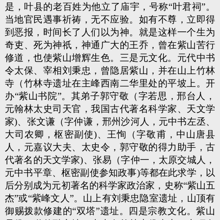
是，叶县的老百姓为他立了庙宇，号称“叶君祠”。
当地官民遇事祈祷，无不应验。如有不尊，立即得
到恶报，时间长了人们以为神。就是这样一个生为
奇吏、死为神祇，神通广大的王乔，曾在紫山苦行
修道，也使紫山增辉生色。三是元文化。元代中书
令太保、宰相刘秉忠，曾隐居紫山，并在山上竹林
寺（竹林寺遗址在主峰西南二华里处的平坡上。开
办“紫山书院”。其弟子郭守敬（字若思，邢台人，
元翰林太史司天官，我国古代著名科学家、天文学
家)、张文谦（字仲谦，邢州沙河人，元中书左丞、
大司农卿，枢密副使)、王恂（字敬甫，中山唐县
人，元嘉议大夫、太史令，郭守敬的得力助手，古
代著名的天文学家)、张易（字仲一，太原交城人，
元中书平章、枢密副使参知政事)等都在此求学，以
后分别成为元初著名的科学家政治家，史称“紫山五
杰”或“紫峰文人”。山上有刘秉忠隐室遗址，山顶有
御赐拨款修建的“双塔”遗址。四是宗教文化。紫山