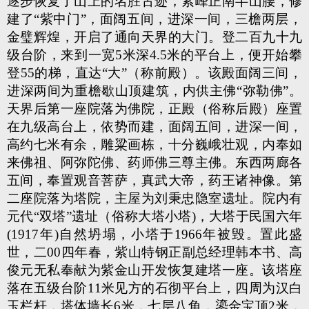
逐步恢复了山上的名胜古迹，紫峰正南半山腰，修
建了“紫中门”，面阔五间，进深一间，三檐两层，
金璧辉煌，开启了通向天界的大门。登二百九十九
级台阶，来到一宽5米深4.5米的平台上，便开始攀
登55的梯，直达“大”（称前殿）。该殿面阔三间，
进深两间为重檐歇山顶建筑，内供主佛“弥勒佛”。
天界后第一座院落为佛院，正殿（俗称后殿）座置
在九级高台上，依势而建，面阔五间，进深一间，
高约七米有余，雕粱画栋，十分巍峨壮观，内奉如
来佛祖、阿弥陀佛、药师佛三尊主佛。东西两廊各
五间，奉置观音菩萨，真武大帝，药王诸神像。第
二座院落为塔院，主屋为刘秉忠隐室遗址。院内有
元代“双塔”遗址（俗称大塔小塔)，大塔于民国六年
(1917年)自然坍塌，小塔于1966年被毁。置此盛
世，二00四年春，紫山特钢正副总经理韩本书、高
俊元无私奉献为紫金山开发恢复建塔一座。该塔座
落在五级台阶11米见方的石彻平台上，四周为汉白
玉栏杆，塔体墙长6米，七层八角，鎏金宝顶2米，