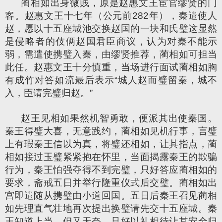
蔺相如出身微贱，原是赵惠文王宦官缪贤的门
客。赵惠文王十七年（公元前282年），秦遣使人
赵，愿以十五座城池交换赵国的一块和氏璧这显然
是侵略者的伎俩赵国君臣商议，认为对秦不能示
弱，需遣使携璧入秦，由缪贤推荐，蔺相如可担当
此任。赵惠文王十分慎重，当场进行面试蔺相如胸
有成竹对答如流最后表示“城人赵而璧留秦，城不
入，臣请完璧归赵。”
赵王见相如果然机智勇敢，便派其出使秦国。
秦王得璧大喜，无意践约，蔺相如见机行事，言璧
上有瑕秦王信以为真，将璧还相如，让其指点，蔺
相如接过玉璧紧紧抱在怀里，当面揭露秦王的欺骗
行为，秦王怕强夺得不到完璧，只好答应蔺相如的
要求，斋戒五日并举行隆重仪式后交璧。蔺相如出
宫即遣随从携璧由小道回国。五日后秦王召见蔺相
如先理直气壮地再次提出换璧请先交十五座城。秦
王知道上当，但又无奈，只好以礼相待让其安全归