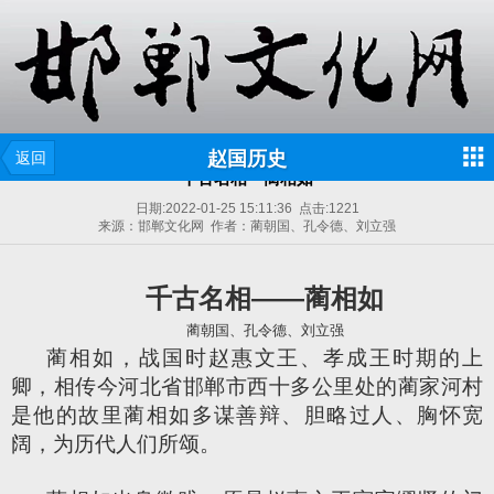
赵国历史
返回
千古名相一蔺相如
日期:
2022-01-25 15:11:36
点击:
1221
来源：邯郸文化网 作者：蔺朝国、孔令德、刘立强
千古名相——蔺相如
蔺朝国、孔令德、刘立强
蔺相如，战国时赵惠文王、孝成王时期的上
卿，相传今河北省邯郸市西十多公里处的蔺家河村
是他的故里蔺相如多谋善辩、胆略过人、胸怀宽
阔，为历代人们所颂。