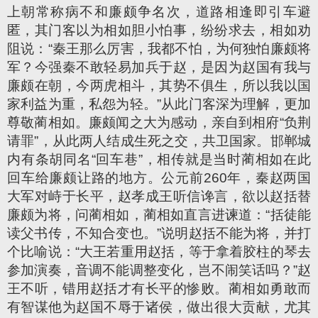
上朝常称病不和廉颇争名次，道路相逢即引车避
匿，其门客以为相如胆小怕事，纷纷求去，相如劝
阻说：“秦王那么厉害，我都不怕，为何独怕廉颇将
军？今强秦不敢轻易加兵于赵，是因为赵国有我与
廉颇在朝，今两虎相斗，其势不俱生，所以我以国
家利益为重，私怨为轻。”从此门客深为理解，更加
尊敬蔺相如。廉颇闻之大为感动，亲自到相府“负荆
请罪”，从此两人结成生死之交，共卫国家。邯郸城
内有条胡同名“回车巷”，相传就是当时蔺相如在此
回车给廉颇让路的地方。公元前260年，秦赵两国
大军对峙于长平，赵孝成王听信谗言，欲以赵括替
廉颇为将，问蔺相如，蔺相如直言进谏道：“括徒能
读父书传，不知合变也。”说明赵括不能为将，并打
个比喻说：“大王若重用赵括，等于拿着胶柱的琴去
参加演奏，音调不能调整变化，岂不闹笑话吗？”赵
王不听，错用赵括才有长平的惨败。蔺相如勇敢而
有智谋他为赵国不辱于诸侯，做出很大贡献，尤其