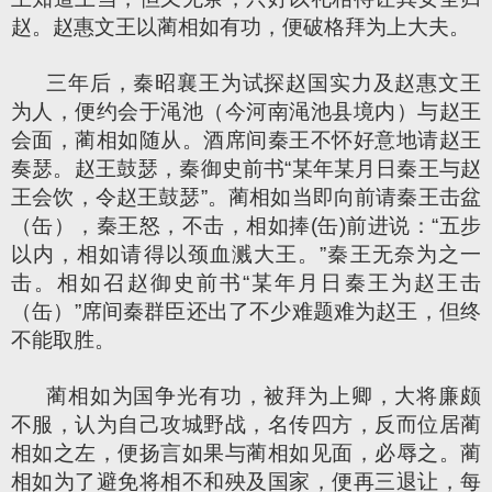
赵。赵惠文王以蔺相如有功，便破格拜为上大夫。
三年后，秦昭襄王为试探赵国实力及赵惠文王
为人，便约会于渑池（今河南渑池县境内）与赵王
会面，蔺相如随从。酒席间秦王不怀好意地请赵王
奏瑟。赵王鼓瑟，秦御史前书“某年某月日秦王与赵
王会饮，令赵王鼓瑟”。蔺相如当即向前请秦王击盆
（缶），秦王怒，不击，相如捧(缶)前进说：“五步
以内，相如请得以颈血溅大王。”秦王无奈为之一
击。相如召赵御史前书“某年月日秦王为赵王击
（缶）”席间秦群臣还出了不少难题难为赵王，但终
不能取胜。
蔺相如为国争光有功，被拜为上卿，大将廉颇
不服，认为自己攻城野战，名传四方，反而位居蔺
相如之左，便扬言如果与蔺相如见面，必辱之。蔺
相如为了避免将相不和殃及国家，便再三退让，每