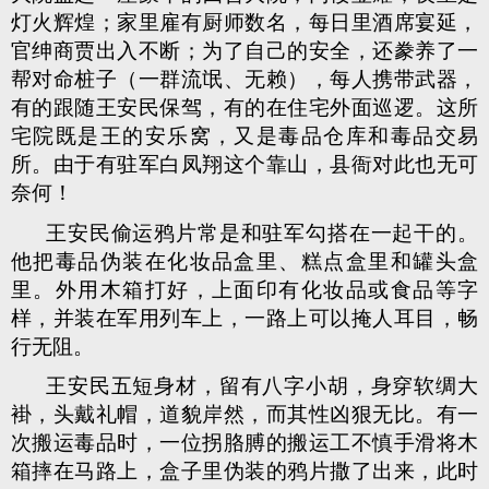
灯火辉煌；家里雇有厨师数名，每日里酒席宴延，
官绅商贾出入不断；为了自己的安全，还豢养了一
帮对命桩子（一群流氓、无赖），每人携带武器，
有的跟随王安民保驾，有的在住宅外面巡逻。这所
宅院既是王的安乐窝，又是毒品仓库和毒品交易
所。由于有驻军白凤翔这个靠山，县衙对此也无可
奈何！
王安民偷运鸦片常是和驻军勾搭在一起干的。
他把毒品伪装在化妆品盒里、糕点盒里和罐头盒
里。外用木箱打好，上面印有化妆品或食品等字
样，并装在军用列车上，一路上可以掩人耳目，畅
行无阻。
王安民五短身材，留有八字小胡，身穿软绸大
褂，头戴礼帽，道貌岸然，而其性凶狠无比。有一
次搬运毒品时，一位拐胳膊的搬运工不慎手滑将木
箱摔在马路上，盒子里伪装的鸦片撒了出来，此时