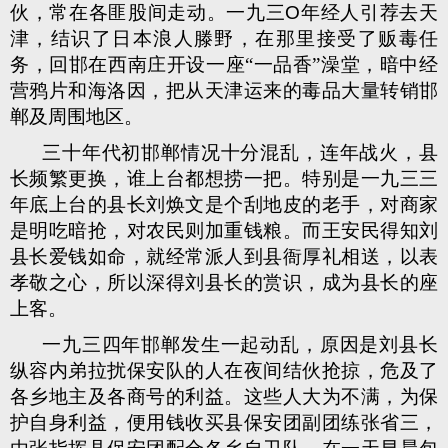
伙，常在各匪股间走动。一九三
O
年经人引荐去天
津，结识了日本浪人滕野，在那里接受了贩毒任
务，回邯在西南庄开设一座“一品香”澡堂，暗中经
营鸦片和海洛因，把从天津运来的毒品大量转销邯
郸及周围地区。
三十年代初邯郸情况十分混乱，连年战火，县
长频繁更换，谁上台都想捞一把。特别是一九三三
年底上台的县长刘焕文是个刮地皮的老手，对商家
是明吃暗抢，对农民则加重钱粮。而王安民得知刘
县长爱钱如命，就经常派人到县衙厚礼相送，以表
孝敬之心，所以深得刘县长的赏识，成为县长的座
上客。
一九三四年邯郸发生一起动乱，原因是刘县长
纵容内弟拉扰保安队的人在夜间结伙抢掠，危及了
各乡地主及各商号的利益。这些人大为不满，为保
护自身利益，便用钱收买县保安团副团练张省三，