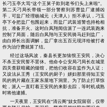
长刁玉亭大骂“这个王舅子欺到老爷们头上来啦”。
第二天刁局长带领一部分警察到苏曹盐厂逮捕凶
手，可盐厂经理杨城元（天津人）拒不承认，刁玉
亭下令把盐厂包围起来，而盐厂武装巡警也持枪相
抗，准备开火。这时白凤翔闻信派了一连武装跑来
控制了局面，随后白凤翔与王安民骑马赶到盐厂，
由白师长出面调解，盐厂拿出五百元现洋给被打者
作为治疗费就算了结。
经过这场风波，秦县长更加恼恨王安民，决心
不杀王安民誓不罢休。他命令公安局刁局长在城里
四关查获暗藏的烟馆，把他们收容在监作为人证；
又设法从王秀（王安民的厨子）姘妇那里得知王安
民的鸦片藏在王家东屋地下洞里。为了防止打草惊
蛇，派人一直盯着王安民的来影去踪，等时机成熟
时将他逮捕。
一天夜里，王安民在“清云阁”妓女院留宿，仅带