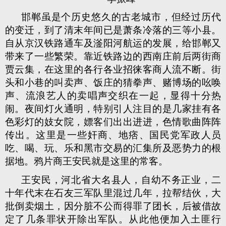
邯郸虽是个历史悠久的古老城市，但经过历代
的变迁，到了清末年间已是萧条冷落的三等小县。
自从京汉铁路通车及滏阳河航运的发展，给邯郸又
带来了一些繁荣。靠近铁路边的西南庄前后两街商
贾云集，在这里的各行各业招徕客商人流不断。街
头和小巷的叫卖声、饭庄的猜拳声、赌博场的吆唤
声、流浪艺人的卖唱声交织在一起，显得十分热
闹。夜间灯火通明，特别引人注目的是几家挂有各
色彩灯的妓女院，嫖客们出出进进，色情歌曲阵阵
传出。这里是一些奸商、地痞、国民党军政人员
吃、喝、玩、乐和黑市交易的汇集所及恶势力的根
据地。鸦片商王安民就是这里的常客。
王安民，河北省大名县人，自幼不务正业，二
十年代末在石友三军队里混过几年，拉帮结伙，大
批倒卖烟土，因分脏不公而得罪了团长，后被借故
定了几条罪状开除出军队。从此他便加入土匪行