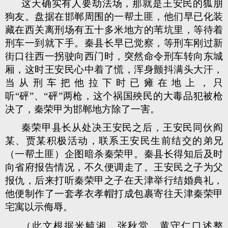
这天确实有人要劫法场，那就是王安民的狐朋
狗友。盘据在邯郸周围的一帮土匪，他们早已化装
藏在西关离刑场有五十多米地方的苇坑里，等待着
刑车一到就下手。秦县长早已觉察，等刑车刚过新
街口往西一拐驶向西门时，突然命令刑车转向东城
厢，这时王安民心中着了慌，浑身颤抖满头大汗，
当从刑车把他拉下时已瘫在地上，只
听“砰”、“砰”两枪，这个祸国殃民的大毒品犯被枪
决了，秦荣甲为邯郸地方除了一害。
秦荣甲县长从处决王安民之后，王安民同伙阎
某、贾某积极活动，联系王安民生前结交的弟兄
（一帮土匪）企图暗杀秦荣甲。秦县长得知后及时
向省府报告情况，不久便调走了。王安民之子为父
报仇，后来打听秦荣甲之子在天津举行结婚典礼，
他便制作了一套孝衣孝帽打成包裹寄往天津秦荣甲
宅寓以示侮辱。
（此文根据米毓湘、张秋堂、黄守仁口述整