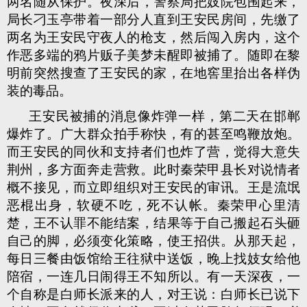
两名随从保护。夜深后，警察局把妓院包围起来，
局长刁玉亭带着一部分人直到王安民房间，先缴了
两名为王安民守夜人的枪支，然后闯入房内，这个
作恶多端的鸦片贩子美梦未醒即被捕了。随即在黎
明前突然搜查了王安民的家，在地窖里抬出各样伪
装的毒品。
王安民被捕的消息像炸弹一样，第二天在邯郸
爆炸了。广大群众拍手称快，有的甚至鸣鞭放炮。
而王安民的同伙和支持者们也炸了营，觉得大意失
荆州，多方面奔走营救。此时秦荣甲县长对说情者
概不接见，而立即组织对王安民的审讯。王是流氓
恶棍出身，软硬不吃，死不认帐。秦荣甲心里清
楚，王不认罪不能结案，结果等于自己搬起石头砸
自己的脚，必须变化策略，使王招供。从那天起，
每日三餐由饭馆给王往狱中送饭，晚上找妓女给他
陪宿，一连几日闹得王不知所以。有一天深夜，一
个自称是白师长派来的人，对王说：白师长已说下