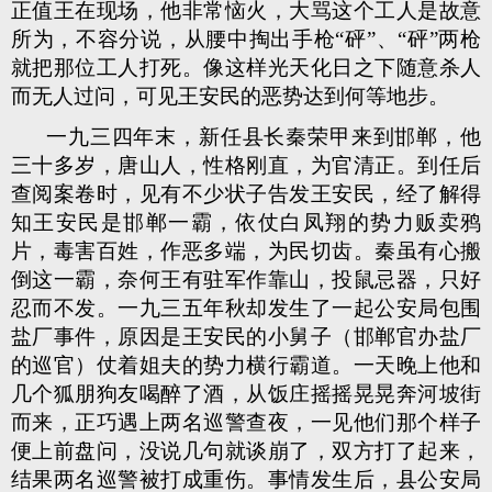
正值王在现场，他非常恼火，大骂这个工人是故意
所为，不容分说，从腰中掏出手枪“砰”、“砰”两枪
就把那位工人打死。像这样光天化日之下随意杀人
而无人过问，可见王安民的恶势达到何等地步。
一九三四年末，新任县长秦荣甲来到邯郸，他
三十多岁，唐山人，性格刚直，为官清正。到任后
查阅案卷时，见有不少状子告发王安民，经了解得
知王安民是邯郸一霸，依仗白凤翔的势力贩卖鸦
片，毒害百姓，作恶多端，为民切齿。秦虽有心搬
倒这一霸，奈何王有驻军作靠山，投鼠忌器，只好
忍而不发。一九三五年秋却发生了一起公安局包围
盐厂事件，原因是王安民的小舅子（邯郸官办盐厂
的巡官）仗着姐夫的势力横行霸道。一天晚上他和
几个狐朋狗友喝醉了酒，从饭庄摇摇晃晃奔河坡街
而来，正巧遇上两名巡警查夜，一见他们那个样子
便上前盘问，没说几句就谈崩了，双方打了起来，
结果两名巡警被打成重伤。事情发生后，县公安局