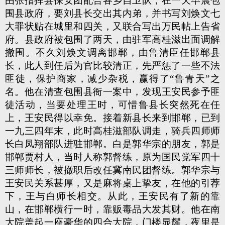
由张指挥县保安团配合各乡自卫队，在一天早晨包
围县政府，要刘县长交出其内弟，并书写刘焕文七
大罪状贴在城里和四关，又联合写出万民帖上告省
府。县政府被包围了两天，由驻军高桂滋出面调解
撤围。不久刘焕文调离邯郸，由鲁清臣任邯郸县
长，此人到任后为官比较清正，先严惩了一些不法
匪徒，保护商家，减少杂税，赢得了“鲁青天”之
名。他在清查包围县衙一案中，发现王安民参予匪
徒活动，当要处理王时，可惜鲁县长突然死在任
上，王安民得以幸免。接着新县长来到邯郸，已到
一九三四年末，此时高桂滋部队调走，骑兵四师师
长白凤翔部队进驻邯郸。白是郭华宗的朋友，郭是
邯郸贾村人，当时人称郭督练，原为国民党军四十
三师师长，被撤职后改任冀南民团督练。郭华宗与
王安民关系甚厚，又是麻将桌上挚友，在他的引荐
下，王与白师长相交。从此，王安民有了新的靠
山，在邯郸横行一时，靠贩毒品大发其财。他在南
大院盖起一座豪华的四合大院，门楼显耀，夜里是