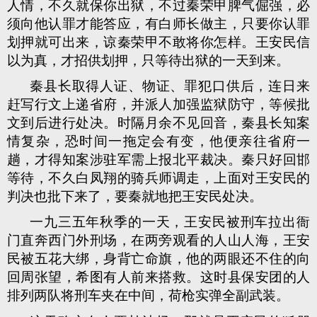
人情，不久就保你出狱，不过秦荣甲脾气倔强，必
须向他认罪才能答应，有白师长做主，只要你认罪
划押就可出来，谅秦荣甲不敢将你怎样。王安民信
以为真，才招供划押，只等待出狱的一天到来。
秦县长取得人证、物证、罪犯口供后，连日来
赶写行文上递省府，并派人加强监狱防守，等候批
文到后进行处决。时隔月余不见回音，秦县长知案
情复杂，恐时间一拖定会有变，他便亲往省府一
趟，才得知案涉驻军需上报北平裁决。秦只好回邯
等待，不久白凤翔的骑兵师调走，上面对王安民的
判决也批下来了，要秦就地把王安民处决。
一九三五年秋季的一天，王安民被刑车拉出衙
门直奔西门外刑场，在两旁观看的人山人海，王安
民被五花大绑，身背亡命旗，他的两眼还不住的向
回周张望，希图有人前来搭救。这时县保安团的人
排列两队将刑车夹在中间，荷枪实弹全副武装。