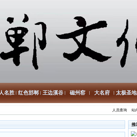
人名胜
红色邯郸
王边溪谷
磁州窑
大名府
太极圣地
人员查询
站
推