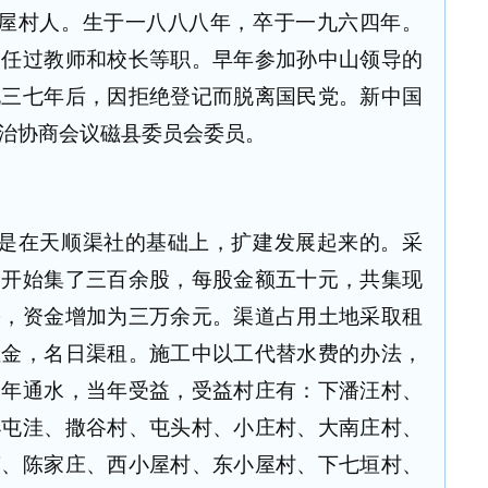
屋村人。生于一八八八年，卒于一九六四年。
，任过教师和校长等职。早年参加孙中山领导的
九三七年后，因拒绝登记而脱离国民党。新中国
治协商会议磁县委员会委员。
是在天顺渠社的基础上，扩建发展起来的。采
。开始集了三百余股，每股金额五十元，共集现
份，资金增加为三万余元。渠道占用土地采取租
租金，名日渠租。施工中以工代替水费的办法，
当年通水，当年受益，受益村庄有：下潘汪村、
小屯洼、撒谷村、屯头村、小庄村、大南庄村、
营、陈家庄、西小屋村、东小屋村、下七垣村、