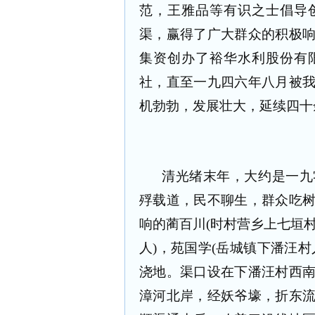
范，王雅品等有识之士倡导
渠，赢得了广大群众的积极
集资创办了裕华水利股份有
社，直至一九四六年八月被
机勃勃，发展壮大，延续四十
清光绪末年，大约是一九
殍载道，民不聊生，群众吃
响的蔺百川(时村营乡上七垣村
人)，苑国学(岳城镇下潘汪
浇地。渠口设在下潘汪村西
漳河北岸，经妖爷壕，折东