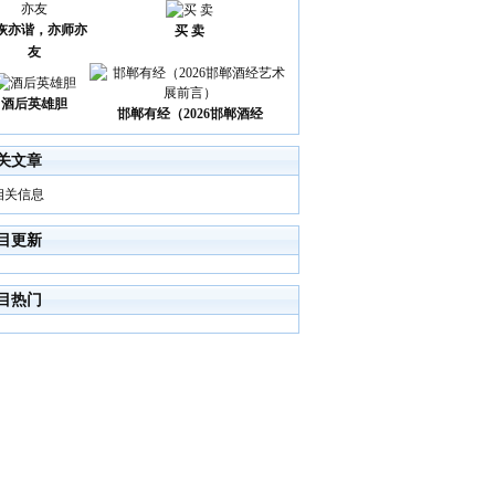
诙亦谐，亦师亦
买 卖
友
酒后英雄胆
邯郸有经（2026邯郸酒经
关文章
相关信息
目更新
目热门