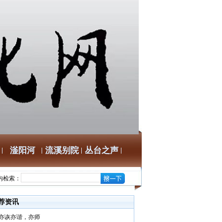
滏阳河
流溪别院
丛台之声
内检索：
荐资讯