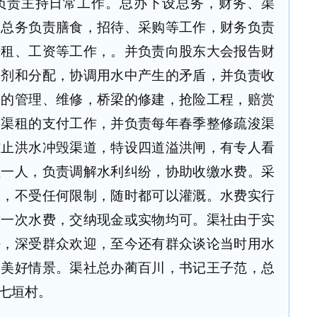
负责主持日常工作。总办下设总务，财务、渠
。总务负责膳食，招待、采购等工作，财务负责
房租、工资等工作，。并负责向股东大会报告财
调剂和分配，协调用水中产生的矛盾，并负责收
道的管理、维修，桥梁的修建，抢险工程，赔赏
和渠租的支付工作，并负责每年春季整修疏浚渠
防止洪水冲毁渠道，特设四道溢洪闸，有专人看
员一人，负责调解水利纠纷，协助收缴水费。采
水，不受任何限制，随时都可以灌溉。水费实行
缴一次水费，交纳现金或实物均可。渠社由于实
法，深受群众欢迎，至今还有群众谈论当时用水
的美好情景。渠社总办蔺百川，书记王子范，总
七垣村。