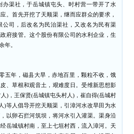
创办渠社，于岳城镇屯头、时村营一带开了水
响应。首先开挖了天顺渠，继而应群众的要求，
限公司，后改名为民治渠社，又改名为民有渠
我政府接管。这个股份有限公司的水利企业，生
余年。
零五年，磁县大旱，赤地百里，颗粒不收，饿
树皮、草根和观音土，艰难度日。受维新思想影
人)，王保贤(岳城镇屯头村人)，崔自得(岳城村
村人)等人倡导开挖天顺渠，引漳河水改旱田为水
南，以卵石拦河筑坝，将河水引入灌渠。渠身沿
流经岳城镇村南，至上七垣村西，流入漳河。天