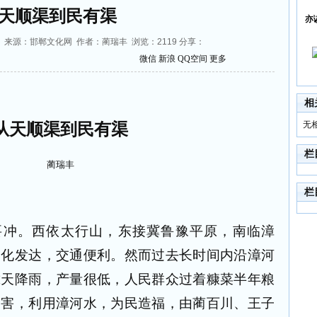
天顺渠到民有渠
亦
37:49 来源：邯郸文化网 作者：蔺瑞丰 浏览：
2119
分享：
微信
新浪
QQ空间
更多
相
无
从天顺渠到民有渠
栏
蔺瑞丰
栏
要冲。西依太行山，东接冀鲁豫平原，南临漳
文化发达，交通便利。然而过去长时间内沿漳河
靠天降雨，产量很低，人民群众过着糠菜半年粮
灾害，利用漳河水，为民造福，由蔺百川、王子