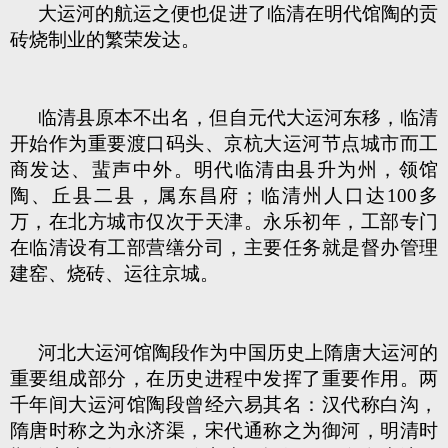
大运河的航运之便也促进了临清在明代馆陶的贡
砖烧制业的繁荣发达。
临清县原本不出名，但自元代大运河东移，临清
开始作为重要渡口码头、京杭大运河节点城市而工
商发达、蜚声中外。明代临清由县升为州，领馆
陶、丘县二县，属东昌府；临清州人口达100多
万，在北方城市仅次于天津。永乐初年，工部专门
在临清设有工部营缮分司，主要任务就是督办管理
建窑、烧砖、运往京城。
河北大运河馆陶段作为中国历史上隋唐大运河的
重要组成部分，在历史进程中发挥了重要作用。两
千年间大运河馆陶段曾经六易其名：汉代称白沟，
隋唐时称之为永济渠，宋代通称之为御河，明清时