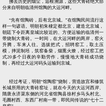
拂去历史的烟尘，追根溯源，这些大青砖绝大部
分来自明朝临清州馆陶的大运河畔。
“先有馆陶砖，后有北京城。”在馆陶民间流行这
样一句谚语。明朝初朱棣定都北京，建造北京城，
朝廷下令距离皇城比较近的、方便运输的临清州一
带烧制大青砖。一时间，在大运河畔的两岸，窑火
升腾，车来人往。选拔把式，招聘窑工，取土压
模，摔泥制坯，筑窑备柴，烟熏火燎，经过窑工把
式20多个日夜的辛勤劳作，慢慢地大青砖成功烧
制，再经过大运河码头运输到京城。
经过考证，明朝“馆陶窑”烧制，营造故宫和修筑
长城所用的大青砖窑址，就在今天的大运河西岸、
隋唐永济渠东侧的河北省馆陶县徐村乡马头村北、
毛圈村西、东西厂村南一带，即民间传说的“七十二