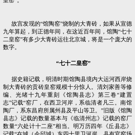
皇窑”。
故宫发现的“馆陶窑”烧制的大青砖，如果从宣德
九年算起，到正德年间，在这近百年间，馆陶“七十
二皇窑”有多少大青砖运往北京城，将是一个庞大的
数字。
“七十二皇窑”
据史籍记载，明清时期馆陶县境内大运河西岸烧
制大青砖的贡砖皇窑规模十分惊人。清刘家善等修
编、光绪十九年重刻《馆陶县志》第三卷“建置
志”记载“窑厂，在西卫河岸，系临清者凡三。南馆
陶厂，系东昌府所属州县及平山等卫。”旧版《馆陶
县志》记载的数量基本与《临清州志》记载的窑厂
数量“六处计十二座”相当。明万历四年《丘县志》
记载“在城（今邱城）东四十里卫河岸，县有官窑场