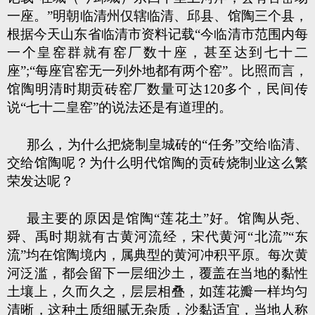
一座。”明朝临清州仅辖临清、邱县、馆陶三个县，
根据今天山东省临清市资料记载“今临清市范围内每
一个皇窑群就有窑厂数十座，甚至达到七十二
座”;“每座官窑无一列外地都有两个窑”。比照而言，
馆陶明清时期贡砖窑厂数量可达120多个，民间传
说“七十二皇窑”的说法还是有道理的。
那么，为什么把烧制皇城砖的“任务”交给临清、
交给馆陶呢？为什么明代馆陶的贡砖烧制业这么繁
荣发达呢？
最主要的原因是馆陶“莲花土”好。馆陶从尧、
舜、禹时期就有古黄河流经，宋代黄河“北流”“东
流”均在馆陶境内，属典型的黄河冲积平原。每次黄
河泛滥，都会留下一层细沙土，覆盖在当地的黏性
土壤上，久而久之，层层相叠，如莲花瓣一样均匀
清晰，这种土质细腻无杂质，沙黏适宜，当地人称