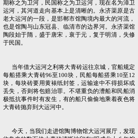
期称之为卫河，民国称之为卫运河，现在名为漳卫
运河，其河道走向基本上是清晰的。永济渠原是古
老大运河的一段，是邯郸市馆陶境内最大的河流，
也是馆陶与山东冠县、临清市的边界河。永济渠馆
陶段始于隋，盛于唐宋，衰于元，复于明清，失修
于民国。
当年借大运河之利将大青砖运往京城，官船规定
每船搭乘大青砖96至100块，民船每船搭乘10至12
块，每块砖要用黄裱纸封签，运输途中不得损坏或
丢失，否则将包赔治罪。不堪重负的漕船和民船消
极抵抗事件时有发生，有的船只偷偷地乘着夜色将
大青砖抛弃到大运河中。
今天，当我们走进馆陶博物馆大运河展厅，发现