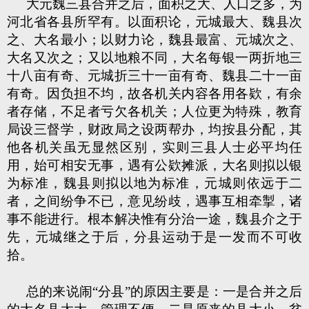
大元魏三县合并之后，面积之大、人口之多，为
河北省各县所罕有。以面积论，元城最大、魏县次
之、大名最小；以财力论，魏县最富、元城次之、
大名又次之；又以地粮不同，大名每银一两折地三
十八亩有奇、元城折三十一亩有奇、魏县二十一亩
有奇。因负担不均，故各机关内容各用各欵，有余
者存储，不足者亏欠各机关；人位更为特殊，教育
局设三督学，财政局之设两帮办，均按县分配，其
他各机关虽无显然区别，实则三县人士必平均任
用，始可相安无事，遇有公欵摊派，大名则拟以银
为标准，魏县则拟以地为标准，元城则依远于二
者，之间纷争不已，意见纷歧，遇事互相牵掣，诸
事不能进行。根本解决惟有分治一途，魏县介之于
先，元城继之于后，分县运动于是一发而不可收
拾。
总的来说闹“分县”的原因主要是：一是合并之后