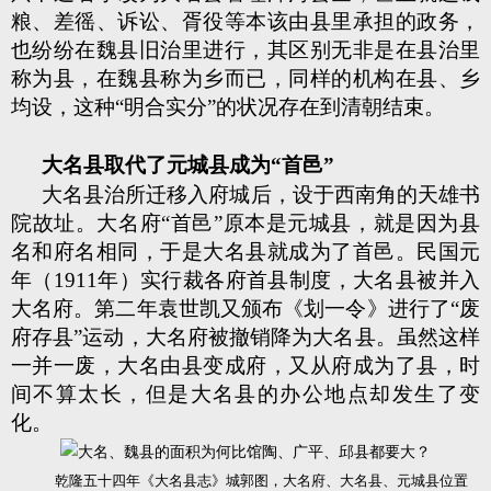
粮、差徭、诉讼、胥役等本该由县里承担的政务，
也纷纷在魏县旧治里进行，其区别无非是在县治里
称为县，在魏县称为乡而已，同样的机构在县、乡
均设，这种“明合实分”的状况存在到清朝结束。
大名县取代了元城县成为“首邑”
大名县治所迁移入府城后，设于西南角的天雄书
院故址。大名府“首邑”原本是元城县，就是因为县
名和府名相同，于是大名县就成为了首邑。民国元
年（1911年）实行裁各府首县制度，大名县被并入
大名府。第二年袁世凯又颁布《划一令》进行了“废
府存县”运动，大名府被撤销降为大名县。虽然这样
一并一废，大名由县变成府，又从府成为了县，时
间不算太长，但是大名县的办公地点却发生了变
化。
乾隆五十四年《大名县志》城郭图，大名府、大名县、元城县位置