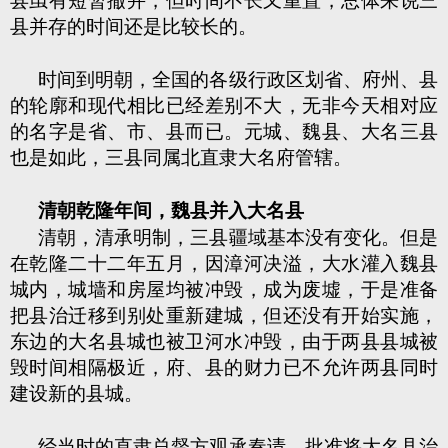
县虽有短暂撤并，但时间不长又重置，总体来说三
县并存的时间还是比较长的。
时间到明朝，全国的各级行政区划省、府州、县
的轮廓和现代相比已经差别不大，无非今天相对应
的名字是省、市、县而已。元城、魏县、大名三县
也是如此，三县同属北直隶大名府管辖。
清朝乾隆年间，魏县并入大名县
清朝，清承明制，三县疆域基本没有变化。但是
在乾隆二十二年五月，因漳河决溢，大水灌入魏县
城内，城墙和房屋均被冲毁，成为废墟，于是准备
把县治迁移到别处重新建城，但还没有开始实施，
东边的大名县城也被卫河水冲毁，由于两县县城被
毁时间相隔极近，府、县的财力已不允许两县同时
建设新的县城。
经当时的直隶总督方观承奏请，批准将大名县治