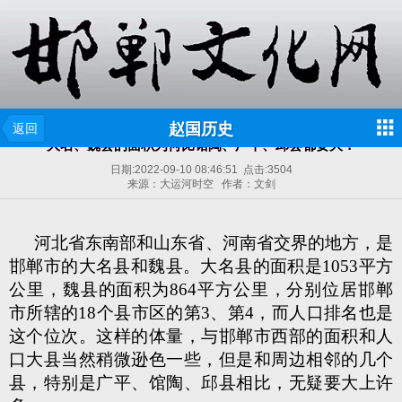
赵国历史
返回
大名、魏县的面积为何比馆陶、广平、邱县都要大？
日期:
2022-09-10 08:46:51
点击:
3504
来源：大运河时空 作者：文剑
河北省东南部和山东省、河南省交界的地方，是
邯郸市的大名县和魏县。大名县的面积是1053平方
公里，魏县的面积为864平方公里，分别位居邯郸
市所辖的18个县市区的第3、第4，而人口排名也是
这个位次。这样的体量，与邯郸市西部的面积和人
口大县当然稍微逊色一些，但是和周边相邻的几个
县，特别是广平、馆陶、邱县相比，无疑要大上许