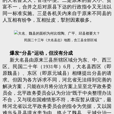
的大名县太大，管理不便。二是原来的县大小、贫
富不一，合并之后对原县下达的行政指令又无法以
同一标准实施。三是各机关内来自于原来不同县的
人互相有纷争，互相扯皮，掣肘因素极多。
民国二十三年《大名县志》地图，含三县全部区域
爆发“分县”运动，但没有分成
新大名县由原来三县所辖区域分为东、中、西三
区。民国二十年（1931年）6月，大名县西区（即
原魏县）、东区（即原元城县）相继提出分县的请
求。但因为各方诉求不同，河北省无法得到完善的
解决方案，只能在8月将分治方案上呈至北平政务委
员会，北平政务委员会认为分治“既于中央整理办法
不合，又与现在国难情形不符，本应暂从缓议”，最
终河北省以北平政务委员会的指令为凭据，又以国
难当头及县境水患为由，终止了魏县、元城分治一