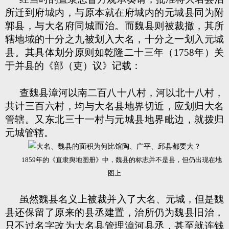
所迁到府城内，与原本就在府城内的元城县同为附
郭县，与大名府同城而治。而魏县则被裁撤，其所
辖地域的十分之九被划入大名，十分之一划入元城
县。其具体划分原则如乾隆二十三年（1758年）关
于并县的《部（吏）议》记载：
查魏县漳河以南二百八十八村，河以北十八村，
共计三百六村，均与大名县地界切近，应划归大名
管辖。又东北三十一村与元城县地界毗边，就拨归
元城管辖。
1859年的《直隶舆地图册》中，魏县的标志并不是县，但仍出现在地
图上
虽然魏县名义上被裁并入了大名、元城，但是魏
县还保留了原来的县丞建置，治所仍为魏县旧治，
只不过名字改为大名县管理漳河县丞，甚至就连钱