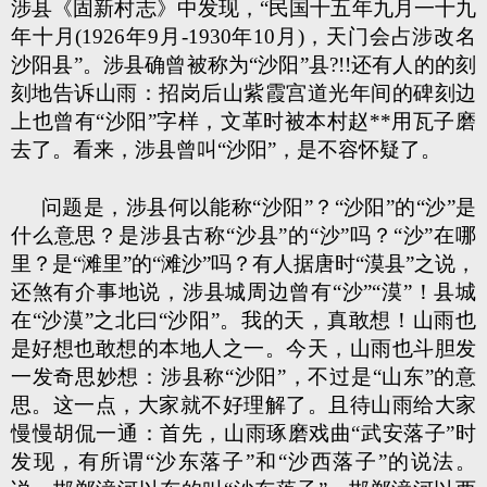
涉县《固新村志》中发现，“民国十五年九月一十九
年十月(1926年9月-1930年10月)，天门会占涉改名
沙阳县”。涉县确曾被称为“沙阳”县?!!还有人的的刻
刻地告诉山雨：招岗后山紫霞宫道光年间的碑刻边
上也曾有“沙阳”字样，文革时被本村赵**用瓦子磨
去了。看来，涉县曾叫“沙阳”，是不容怀疑了。
问题是，涉县何以能称“沙阳”？“沙阳”的“沙”是
什么意思？是涉县古称“沙县”的“沙”吗？“沙”在哪
里？是“滩里”的“滩沙”吗？有人据唐时“漠县”之说，
还煞有介事地说，涉县城周边曾有“沙”“漠”！县城
在“沙漠”之北曰“沙阳”。我的天，真敢想！山雨也
是好想也敢想的本地人之一。今天，山雨也斗胆发
一发奇思妙想：涉县称“沙阳”，不过是“山东”的意
思。这一点，大家就不好理解了。且待山雨给大家
慢慢胡侃一通：首先，山雨琢磨戏曲“武安落子”时
发现，有所谓“沙东落子”和“沙西落子”的说法。