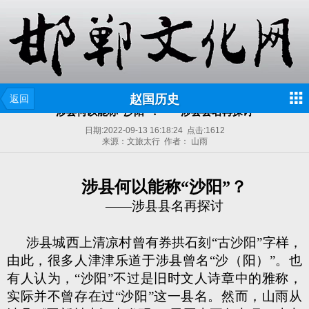
赵国历史
返回
涉县何以能称“沙阳”？——涉县县名再探讨
日期:
2022-09-13 16:18:24
点击:
1612
来源：文旅太行 作者： 山雨
涉县何以能称“沙阳”？
——涉县县名再探讨
涉县城西上清凉村曾有券拱石刻“古沙阳”字样，
由此，很多人津津乐道于涉县曾名“沙（阳）”。也
有人认为，“沙阳”不过是旧时文人诗章中的雅称，
实际并不曾存在过“沙阳”这一县名。然而，山雨从