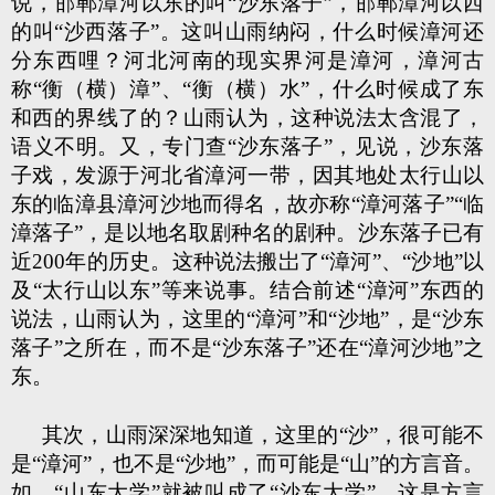
说，邯郸漳河以东的叫“沙东落子”，邯郸漳河以西
的叫“沙西落子”。这叫山雨纳闷，什么时候漳河还
分东西哩？河北河南的现实界河是漳河，漳河古
称“衡（横）漳”、“衡（横）水”，什么时候成了东
和西的界线了的？山雨认为，这种说法太含混了，
语义不明。又，专门查“沙东落子”，见说，沙东落
子戏，发源于河北省漳河一带，因其地处太行山以
东的临漳县漳河沙地而得名，故亦称“漳河落子”“临
漳落子”，是以地名取剧种名的剧种。沙东落子已有
近200年的历史。这种说法搬岀了“漳河”、“沙地”以
及“太行山以东”等来说事。结合前述“漳河”东西的
说法，山雨认为，这里的“漳河”和“沙地”，是“沙东
落子”之所在，而不是“沙东落子”还在“漳河沙地”之
东。
其次，山雨深深地知道，这里的“沙”，很可能不
是“漳河”，也不是“沙地”，而可能是“山”的方言音。
如，“山东大学”就被叫成了“沙东大学”，这是方言