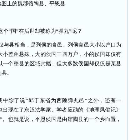
地图上的魏郡馆陶县、平恩县
这个“国”在后世却被称为“弹丸”呢？
仅仅与县相当，是列侯的食邑。列侯食邑大小以户口为
大小差距悬殊，大的侯国三四万户，小的侯国却仅有
以一个整县的区域封赠，但大多数侯国却仅仅是某县
为县。
载中除了说“邱于东省为西陲弹丸邑”之外，还有一
样也出现在了东汉法学家、学者应劭的《地理风俗记》
也”。也就是说，平恩侯国是由馆陶县的一个乡而置，