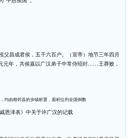
“平恩侯国”。
：
祖父昌成君侯，五千六百户。（宣帝）地节三年四月
初元元年，共侯嘉以广汉弟子中常侍绍封……王莽败，
外戚恩泽表》中关于许广汉的记载