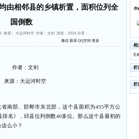
均由相邻县的乡镇析置，面积位列全
亦
国倒数
:08:09 来源： 大运河时空 作者：文剑 浏览：
2024
分享：
微信
新浪
QQ空间
更多
相
无
作者：文剑
栏
来源：大运河时空
栏
省南部、邯郸市东北部，这个县面积为455平方公
县排名》，邱县位列倒数40多位。那么这个县最初的
会这么小？