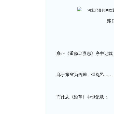
邱
雍正《重修邱县志》序中记载
邱于东省为西陲，弹丸邑……
而此志《沿革》中也记载：