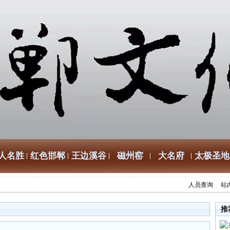
人名胜
红色邯郸
王边溪谷
磁州窑
大名府
太极圣地
人员查询
站
推