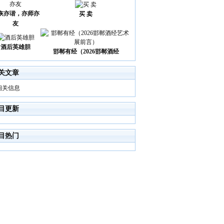
诙亦谐，亦师亦
买 卖
友
酒后英雄胆
邯郸有经（2026邯郸酒经
关文章
相关信息
目更新
目热门