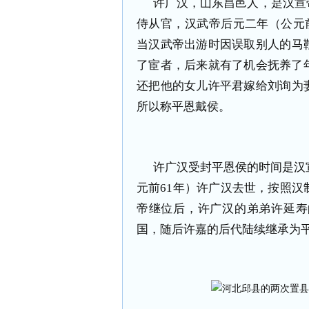
许广汉，山东昌邑人，是汉宣
侍从官，汉武帝后元二年（公元
当汉武帝出游时因误取别人的马
了宦者，后来就有了机会抚养了
还把他的女儿许平君嫁给刘询为
所以称平恩戴侯。
许广汉受封平恩侯的时间是汉
元前61年）许广汉去世，按照
帝继位后，许广汉的弟弟许延寿
国，随后许嘉的后代陆续继承为