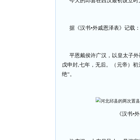
今天的邱县在西汉最初设立时为
据《汉书•外戚恩泽表》记载
平恩戴侯许广汉，以皇太子外
戊申封,七年，无后。（元帝）
绝”。
《汉书•