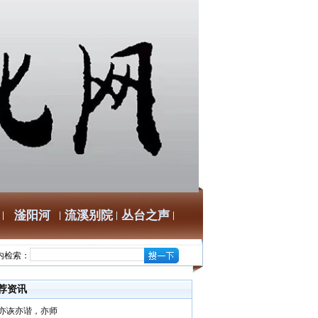
滏阳河
流溪别院
丛台之声
内检索：
荐资讯