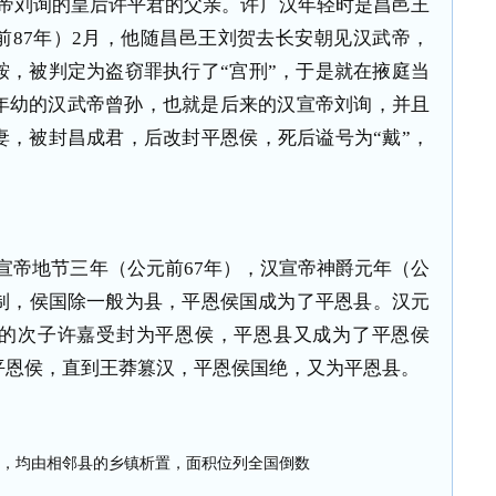
帝刘询的皇后许平君的父亲。许广汉年轻时是昌邑王
前87年）2月，他随昌邑王刘贺去长安朝见汉武帝，
鞍，被判定为盗窃罪执行了“宫刑”，于是就在掖庭当
年幼的汉武帝曾孙，也就是后来的汉宣帝刘询，并且
妻，被封昌成君，后改封平恩侯，死后谥号为“戴”，
宣帝地节三年（公元前67年），汉宣帝神爵元年（公
汉制，侯国除一般为县，平恩侯国成为了平恩县。汉元
的次子许嘉受封为平恩侯，平恩县又成为了平恩侯
平恩侯，直到王莽篡汉，平恩侯国绝，又为平恩县。