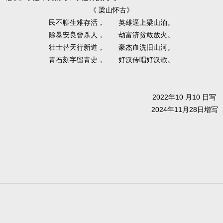
《 梁山怀古》
民不聊生难存活， 英雄逼上梁山泊。
除暴安良曾杀人， 劫富济贫敢放火。
壮士替天行新道， 豪杰血洗旧山河。
青石刻字留青史， 好汉传唱好汉歌。
2022年10 月10 日写
2024年11月28日增写