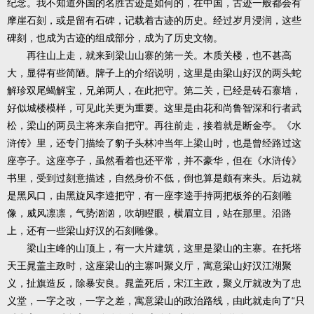
纪念。我不知道外国的名胜古迹是如何的，在中国，古迹一般都会有
摩崖石刻，或是留有石碑，记载着古迹的历史。经过岁月浸润，这些
碑刻，也成为古迹的组成部分，成为了历史文物。
再往山上走，就来到梁山山寨的第一关。木质关楼，也不甚高
大，显得有些简陋。牌子上的介绍说明，这里是由梁山好汉的两头蛇
解珍双尾蝎解宝，兄弟两人，在此把守。第二关，已经是砖石寨墙，
好似城楼模样，可见此关更为重要。这里是由花和尚鲁智深和行者武
松，梁山的两员主将来亲自把守。再往前走，接着就是断金亭。《水
浒传》里，还专门描绘了豹子头林冲当年上梁山时，也是曾经路过这
座亭子。这座亭子，虽然看着也还平常，并不豪华，但在《水浒传》
书里，受到过刻意描述，自然身价不低，倒也算是颇有来头。后边就
是黑风口，由黑旋风李逵把守，有一座李逵手持两把板斧的石刻雕
像，威风凛凛，气势汹汹，吹胡瞪眼，横眉立目，站在那里。沿路
上，还有一些梁山好汉的石刻雕像。
梁山主峰的山顶上，有一大片建筑，这里是梁山的主寨。在托塔
天王晁盖主政时，这座梁山的主寨叫聚义厅，寓意梁山好汉江湖聚
义，扯旗造反，除暴安良。晁盖死后，宋江主政，聚义厅就改为了忠
义堂，一字之改，一字之差，寓意梁山的政治路线，由此就走向了“只