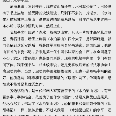
梁山，此事不虚。
沧海桑田，岁月变迁，现在梁山虽还在，水可就少多了，已经没
有了书上描绘一望无际的泱泱碧波，只剩下不多的一片湖水。《水浒
传》描写林冲上梁山，是在放过响箭联系以后，对岸芦苇丛中过来一
条小船，载林冲渡到对岸，然后上山。
我却是步行绕过了湖水，就来到山前。只见一片数丈高的悬崖峭
壁，青石裸露。断崖上刻着《水泊梁山》四个大字，是舒同所题。舒
同长征到达延安以后，就是红军里很有名的书法家。建国以后，他是
山东省的省委书记，后来是第一任中国书法家协会主席，在全国题字
不少，武汉《黄鹤楼》也是舒同所题。现在的电脑字库里，专门有舒
同字体。我不懂书法，相比较来说，还是更喜欢后来的书法家协会主
席启功的字。当然，启功的字虽然挺拔俊美，但也不是每幅字写的都
好。他所题写邯郸市和平路康德商场的《康德》两字，依我看来，恐
怕就不能算是其优秀之作。
旁边镌刻的，是当代书画大家范曾亲书的《水泊梁山记》，有三
百多字，字体描金。范曾为了创作水浒画作，曾经来到梁山县采风。
他尽心尽力，书写了《水泊梁山记》，恐怕想要和先祖范仲淹的《岳
阳楼记》一样，流传后世。不过依我看，《水泊梁山记》的水平，还