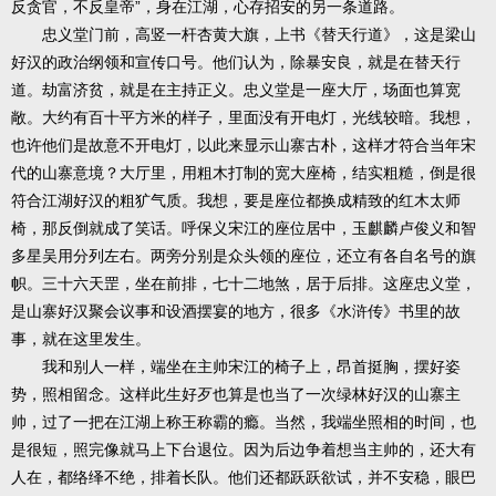
反贪官，不反皇帝”，身在江湖，心存招安的另一条道路。
忠义堂门前，高竖一杆杏黄大旗，上书《替天行道》，这是梁山
好汉的政治纲领和宣传口号。他们认为，除暴安良，就是在替天行
道。劫富济贫，就是在主持正义。忠义堂是一座大厅，场面也算宽
敞。大约有百十平方米的样子，里面没有开电灯，光线较暗。我想，
也许他们是故意不开电灯，以此来显示山寨古朴，这样才符合当年宋
代的山寨意境？大厅里，用粗木打制的宽大座椅，结实粗糙，倒是很
符合江湖好汉的粗犷气质。我想，要是座位都换成精致的红木太师
椅，那反倒就成了笑话。呼保义宋江的座位居中，玉麒麟卢俊义和智
多星吴用分列左右。两旁分别是众头领的座位，还立有各自名号的旗
帜。三十六天罡，坐在前排，七十二地煞，居于后排。这座忠义堂，
是山寨好汉聚会议事和设酒摆宴的地方，很多《水浒传》书里的故
事，就在这里发生。
我和别人一样，端坐在主帅宋江的椅子上，昂首挺胸，摆好姿
势，照相留念。这样此生好歹也算是也当了一次绿林好汉的山寨主
帅，过了一把在江湖上称王称霸的瘾。当然，我端坐照相的时间，也
是很短，照完像就马上下台退位。因为后边争着想当主帅的，还大有
人在，都络绎不绝，排着长队。他们还都跃跃欲试，并不安稳，眼巴