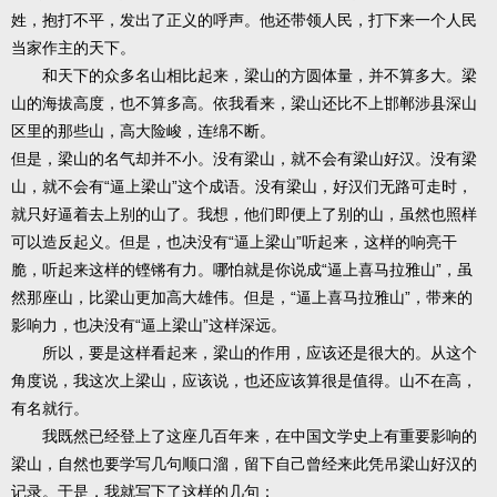
姓，抱打不平，发出了正义的呼声。他还带领人民，打下来一个人民
当家作主的天下。
和天下的众多名山相比起来，梁山的方圆体量，并不算多大。梁
山的海拔高度，也不算多高。依我看来，梁山还比不上邯郸涉县深山
区里的那些山，高大险峻，连绵不断。
但是，梁山的名气却并不小。没有梁山，就不会有梁山好汉。没有梁
山，就不会有“逼上梁山”这个成语。没有梁山，好汉们无路可走时，
就只好逼着去上别的山了。我想，他们即便上了别的山，虽然也照样
可以造反起义。但是，也决没有“逼上梁山”听起来，这样的响亮干
脆，听起来这样的铿锵有力。哪怕就是你说成“逼上喜马拉雅山”，虽
然那座山，比梁山更加高大雄伟。但是，“逼上喜马拉雅山”，带来的
影响力，也决没有“逼上梁山”这样深远。
所以，要是这样看起来，梁山的作用，应该还是很大的。从这个
角度说，我这次上梁山，应该说，也还应该算很是值得。山不在高，
有名就行。
我既然已经登上了这座几百年来，在中国文学史上有重要影响的
梁山，自然也要学写几句顺口溜，留下自己曾经来此凭吊梁山好汉的
记录。于是，我就写下了这样的几句：