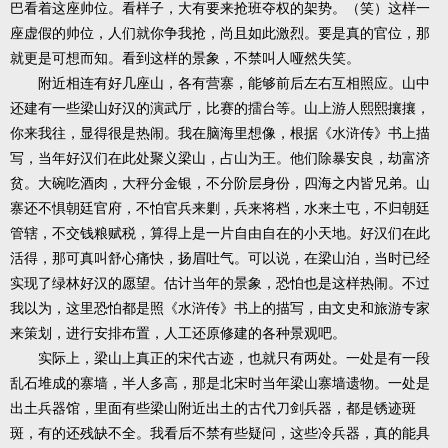
巴看着这座帅位。看样子，大有要来抢班夺权的架势。（笑）这样一
座虚假的帅位，人们就你争我抢，尚且如此激烈。要是真的官位，那
就更是可想而知。看到这样的景象，不禁叫人哑然失笑。
附近相连有好几座山，各有营寨，能够前后左右互相照应。山中
还建有一些梁山好汉的演武厅，比赛的擂台等。山上游人熙熙攘攘，
你来我往，显得很是热闹。我在脑海里想像，根据《水浒传》书上描
写，当年好汉们在此处聚义梁山，占山为王。他们除暴安良，劫富济
贫。大碗吃酒肉，大秤分金银，不分阶层身份，四海之内皆兄弟。山
寨还不惧朝廷官府，不怕官兵来剿，兵来将档，水来土屯，不归朝廷
管辖，不交钱粮赋税，算得上是一片自由自在的小天地。好汉们在此
活得，那可真叫舒心痛快，扬眉吐气。可以说，在梁山泊，当时已经
实现了绿林好汉的愿望。估计当年的景象，恐怕也是这样热闹。不过
我以为，这里恐怕都是照《水浒传》书上的描写，由文史和旅游专家
来策划，进行安排布置，人工还原修建的各种景观吧。
实际上，梁山上真正的宋代古迹，也就只有两处。一处是有一段
乱石堆成的寨墙，半人多高，那是北宋时当年梁山寨墙遗物。一处是
出土兵器馆，里面有些梁山附近出土的古代刀剑兵器，都是锈迹斑
斑，有的还残缺不全。我看后不禁有些疑问，这些冷兵器，真的能具