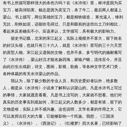
有书上所描写那样强大的杀伤力吗？在《水浒传》里，林冲是因为买
宝刀，被高俅陷害。杨志是因为卖宝刀，杀了牛二，最后两人都逼上
梁山。书上描写，两位英雄的宝刀，都是精铁锻造， 寒光逼人，锋利
无比，削铁如泥，还能吹毛得过。只是和眼前的这些出土刀剑相比，
看起来反差确实不小。应该承认，文学描写，具有极大的影响力。
据史书记载，北宋的宋江起义，实际上规模并不算大，留下姓名
的好汉头领，也就只有三十六人，就是《水浒传》里写的三十六天罡
的原型人物。宋江起义遗留的文物，也并不多。多亏明代的施耐庵写
了《水浒传》，梁山好汉才能名扬四海，家喻户晓，流传至今。并且
由此衍生出戏剧，诗文，图画，影视，歌曲，等各种文学艺术门类，
各种体裁的有关水浒梁山的作品。
我认为，除了极少数的专业人员，和历史爱好者以外，绝多数
人，都是从《水浒传》小说来了解和认识梁山的。凡是水浒书上写过
的事情，大家就愿意看看。凡是书上没写的，大家就不想看。他们对
真实的历史事实到底如何，宋江起义的人数多少，都是有谁，留下的
文物是啥，实际上并不感兴趣。这也说明，文学名著的作用之大，它
可以发挥出巨大的力量，它能够影响一个民族。我想，《三国演
义》，《水浒传》，《西游记》，《红楼梦》四大名著，已经影响了