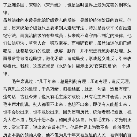
了亚洲多国，宋朝的《宋刑统》，也是当时世界上最为完善的刑事法
律。
虽然法律的本质是统治阶级意志的反映，是维护统治阶级的政权。但
是，历来统治阶级就只是要求别人遵纪守法，特别是要求平民百姓遵
纪守法。而统治阶级的有些成员，从来就不遵守自己制定的法律。他
们知法犯法，草菅人命，强取豪夺。而朝廷官府，虽然知道他们已经
犯法，还都是极力的包庇、纵容、默许，并不想进行惩办和处理。从
而最后导致引起民愤，激化矛盾，造成民变，形成起义造反，引来改
朝换代。我想，这应该就是《水浒传》揭示出来“官逼民反”的一个规
律。
毛主席说过：“几千年来，总是剥削有理，压迫有理，造反无理。
马克思主义的道理，千条万绪，归根结底，就是一句话，造反有理”。
这句话，古往今来，也只有毛主席才敢说，只有毛主席才会说，只有
毛主席才能说。别人都看不出来，也想不出来，即便有人能想出来，
也不会说出来，也不敢说出来。因为历朝历代，统治者都把造反，视
为大逆不道，视为十恶不赦，如同洪水猛兽。只有毛主席，才光明正
大，堂堂正正，说出来“造反有理”。他是世界上为数不多，能够看透
历史本质的领袖人物。他不但为几千年来被压迫的人民，被剥削的百