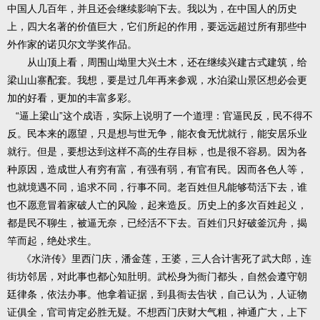
中国人几百年，并且还会继续影响下去。我以为，在中国人的历史
上，四大名著的价值巨大，它们所起的作用，要远远超过所有那些中
外作家的诺贝尔文学奖作品。
从山顶上看，周围山坳里大兴土木，还在继续兴建古式建筑，给
梁山山寨配套。我想，要是过几年再来参观，水泊梁山景区想必会更
加的好看，更加的丰富多彩。
“逼上梁山”这个成语，实际上说明了一个道理：官逼民反，民不得不
反。民本来的愿望，只是想与世无争，能衣食无忧就行，能安居乐业
就行。但是，要想达到这样不高的生存目标，也是很不容易。因为各
种原因，造成世人有穷有富，有强有弱，有官有民。因而各色人等，
也就境遇不同，追求不同，行事不同。老百姓但凡能够苟活下去，谁
也不愿意冒着家破人亡的风险，起来造反。历史上的多次百姓起义，
都是民不聊生，被逼无奈，已经活不下去。百姓们只好破釜沉舟，揭
竿而起，绝处求生。
《水浒传》里西门庆，潘金莲，王婆，三人合计害死了武大郎，连
街坊邻居，对此事也都心知肚明。武松身为衙门都头，自然会遵守朝
廷律条，依法办事。他拿着证据，到县衙去告状，自己认为，人证物
证俱全，官司肯定必胜无疑。不想西门庆财大气粗，神通广大，上下