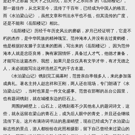
是赶不上那篇“先天下之忧而忧，后天下之乐而乐”的《岳阳楼记》。
那一篇佳作，从北宋至今，流传了千百年，已经成为中国人的格言。
而《水泊梁山记》，虽然文章和书法水平也不低，但其流传的广度，
还是不能和《岳阳楼记》相比。
《岳阳楼记》历经千年历史风云的磨砺，岁月已经证明了，它是不
朽的杰作，是中华民族的精神瑰宝。范仲淹本人并没有去过黄鹤楼，
他是根据好友滕子京送来的图画，写出来的《岳阳楼记》。因为范仲
淹本人就是忠臣良将，胸有家国情怀，具备过人才气，他德才兼备，
才能写出这篇杰作。我想，如果只是仅仅具有文学才华，有才无德之
人，未必就能写出这样浩然正气的千古名篇。
《水泊梁山记》镌刻完工揭幕时，范曾亲自率领多人，来此参加落
成典礼。著名主持人赵忠祥和王刚，两人还在现场，专门朗诵了《水
泊梁山记》，当时也算是一件文化盛事。范曾在邯郸的丛台公园里，
也有题词镌刻，就在城楼东边的巨石上。
周围的峭壁上，山石上，还镌刻着不少其他名人的题词诗文，这
些，就永远留在梁山的青石上，成为后人眼中的青史，并且还会继续
流传下去。这片布满诗词书法的悬崖峭壁，现在已经成为了水泊梁山
标志性的景点，游人都纷纷在此照相摄影，留下自己曾经来过梁山的