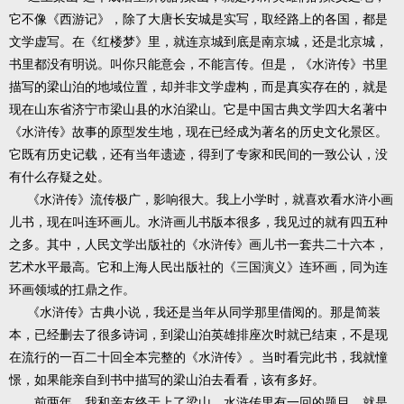
它不像《西游记》，除了大唐长安城是实写，取经路上的各国，都是
文学虚写。在《红楼梦》里，就连京城到底是南京城，还是北京城，
书里都没有明说。叫你只能意会，不能言传。但是，《水浒传》书里
描写的梁山泊的地域位置，却并非文学虚构，而是真实存在的，就是
现在山东省济宁市梁山县的水泊梁山。它是中国古典文学四大名著中
《水浒传》故事的原型发生地，现在已经成为著名的历史文化景区。
它既有历史记载，还有当年遗迹，得到了专家和民间的一致公认，没
有什么存疑之处。
《水浒传》流传极广，影响很大。我上小学时，就喜欢看水浒小画
儿书，现在叫连环画儿。水浒画儿书版本很多，我见过的就有四五种
之多。其中，人民文学出版社的《水浒传》画儿书一套共二十六本，
艺术水平最高。它和上海人民出版社的《三国演义》连环画，同为连
环画领域的扛鼎之作。
《水浒传》古典小说，我还是当年从同学那里借阅的。那是简装
本，已经删去了很多诗词，到梁山泊英雄排座次时就已结束，不是现
在流行的一百二十回全本完整的《水浒传》。当时看完此书，我就憧
憬，如果能亲自到书中描写的梁山泊去看看，该有多好。
前两年，我和亲友终于上了梁山。水浒传里有一回的题目，就是