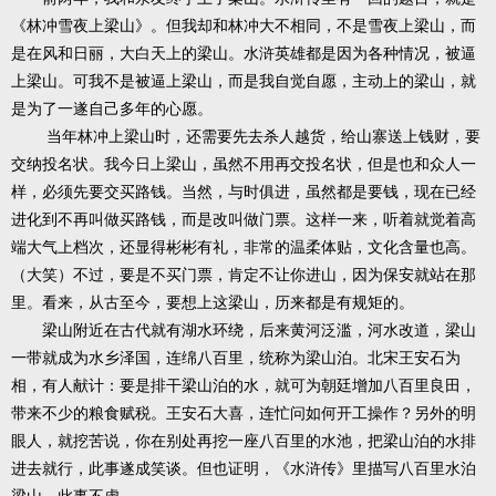
《林冲雪夜上梁山》。但我却和林冲大不相同，不是雪夜上梁山，而
是在风和日丽，大白天上的梁山。水浒英雄都是因为各种情况，被逼
上梁山。可我不是被逼上梁山，而是我自觉自愿，主动上的梁山，就
是为了一遂自己多年的心愿。
当年林冲上梁山时，还需要先去杀人越货，给山寨送上钱财，要
交纳投名状。我今日上梁山，虽然不用再交投名状，但是也和众人一
样，必须先要交买路钱。当然，与时俱进，虽然都是要钱，现在已经
进化到不再叫做买路钱，而是改叫做门票。这样一来，听着就觉着高
端大气上档次，还显得彬彬有礼，非常的温柔体贴，文化含量也高。
（大笑）不过，要是不买门票，肯定不让你进山，因为保安就站在那
里。看来，从古至今，要想上这梁山，历来都是有规矩的。
梁山附近在古代就有湖水环绕，后来黄河泛滥，河水改道，梁山
一带就成为水乡泽国，连绵八百里，统称为梁山泊。北宋王安石为
相，有人献计：要是排干梁山泊的水，就可为朝廷增加八百里良田，
带来不少的粮食赋税。王安石大喜，连忙问如何开工操作？另外的明
眼人，就挖苦说，你在别处再挖一座八百里的水池，把梁山泊的水排
进去就行，此事遂成笑谈。但也证明，《水浒传》里描写八百里水泊