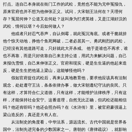
打点。连自己本身就在衙门工作的武松，竟然也不能为兄申冤报仇，
原来官府也并不想为他伸张正义。试问，大宋朝王法何在？天理何
存？冤屈何伸？公道又在何处？这叫身为打虎英雄，又是江湖好汉的
武松，情何以堪？今后如何做人？
他或者只好忍气吞声，自认倒霉，就此冤沉海底。或者干脆就拚
他个惊天动地，挣他个鱼死网破，二者必居其一。勇武刚烈的武松，
已经没有其他道路可走，只好就此大开杀戒。 他于是谁也不再求，谁
也不再靠，而是只好依靠自己来主持公道，用武力来解决问题，自己
来报仇雪恨，自己来伸张正义。官府和现实，硬是生生逼的他起来造
反，硬是生生把他逼上梁山，这能够怪他吗？
假如官府捉住武松后，再来认真地教育他，要求他应该具有法制
观念，处处遵守王法，条条依律办事，做大宋朝遵纪守法的良民。只
有这样，才算符合仁义道德，只有这样，才能维护法律秩序，只有这
样，才能保持社会安宁。这番道理，自然无比正确，但武松还能相信
吗？他还肯听吗？他还会照办吗？在《水浒传》里，被官府豪强逼上
梁山造反的，真还是大有人在。
从法制史的角度看，中华法系，源远流长。古代中国就是世界各
国中，法制先进完备的少数国家之一。唐朝的《唐律疏议》，就影响