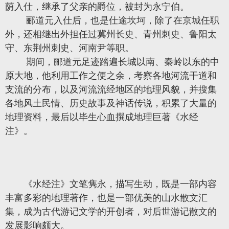
荫入仕，继承了父亲的爵位，被封为永宁伯。
郦道元入仕后，也是仕途坎坷，除了在京城任职
外，还相继出外担任过冀州长史、青州刺史、鲁阳太
守、东荆州刺史、河南尹等职。
期间，郦道元足迹踏遍长城以南、秦岭以东的中
原大地，他利用工作之便之余，考察各地河流干道和
支流的分布，以及河流流经地区的地理风貌，并搜集
各地风土民情、历史故事及神话传说，积累了大量的
地理资料，最后以毕生心血撰成地理巨著《水经
注》。
《水经注》文笔隽永，描写生动，既是一部内容
丰富多彩的地理著作，也是一部优美的山水散文汇
集，成为古代游记文学的开创者，对后世游记散文的
发展影响颇大。