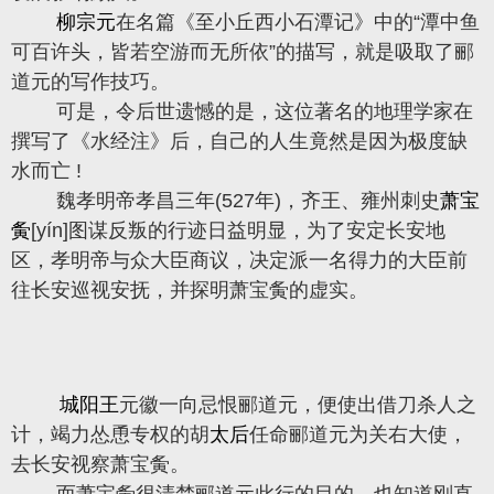
柳宗元
在名篇《至小丘西小石潭记》中的“潭中鱼
可百许头，皆若空游而无所依”的描写，就是吸取了郦
道元的写作技巧。
可是，令后世遗憾的是，这位著名的地理学家在
撰写了《水经注》后，自己的人生竟然是因为极度缺
水而亡 !
魏孝明帝孝昌三年(527年)，齐王、雍州刺史
萧宝
夤
[yín]图谋反叛的行迹日益明显，为了安定长安地
区，孝明帝与众大臣商议，决定派一名得力的大臣前
往长安巡视安抚，并探明萧宝夤的虚实。
城阳王
元徽一向忌恨郦道元，便使出借刀杀人之
计，竭力怂恿专权的胡
太后
任命郦道元为关右大使，
去长安视察萧宝夤。