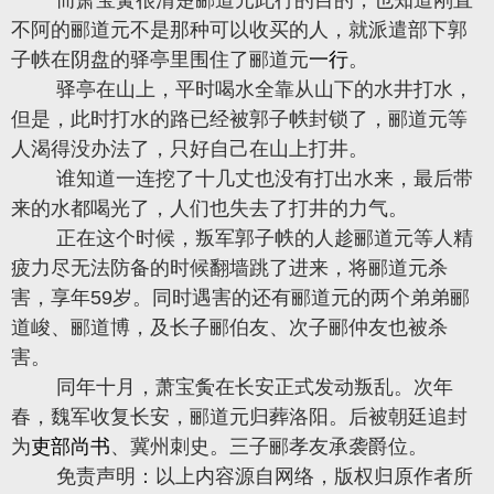
而萧宝夤很清楚郦道元此行的目的，也知道刚直
不阿的郦道元不是那种可以收买的人，就派遣部下郭
子帙在阴盘的驿亭里围住了郦道元
一行
。
驿亭在山上，平时喝水全靠从山下的水井打水，
但是，此时打水的路已经被郭子帙封锁了，郦道元等
人渴得没办法了，只好自己在山上打井。
谁知道一连挖了十几丈也没有打出水来，最后带
来的水都喝光了，人们也失去了打井的力气。
正在这个时候，叛军郭子帙的人趁郦道元等人精
疲力尽无法防备的时候翻墙跳了进来，将郦道元杀
害，享年59岁。同时遇害的还有郦道元的两个弟弟郦
道峻、郦道博，及长子郦伯友、次子郦仲友也被杀
害。
同年十月，萧宝夤在长安正式发动叛乱。次年
春，魏军收复长安，郦道元归葬洛阳。后被朝廷追封
为
吏部尚书
、冀州刺史。三子郦孝友承袭爵位。
免责声明：以上内容源自网络，版权归原作者所