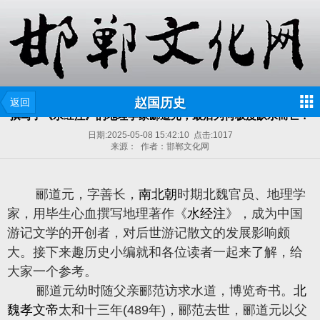
赵国历史
返回
撰写了《水经注》的地理学家郦道元，最后为何极度缺水而亡？
日期:
2025-05-08 15:42:10
点击:
1017
来源： 作者：邯郸文化网
郦道元，字善长，
南北朝
时期北魏官员、地理学
家，用毕生心血撰写地理著作《
水经注
》，成为中国
游记文学的开创者，对后世游记散文的发展影响颇
大。接下来趣历史小编就和各位读者一起来了解，给
大家一个参考。
郦道元幼时随父亲郦范访求水道，博览奇书。
北
魏孝文帝
太和十三年(489年)，郦范去世，郦道元以父