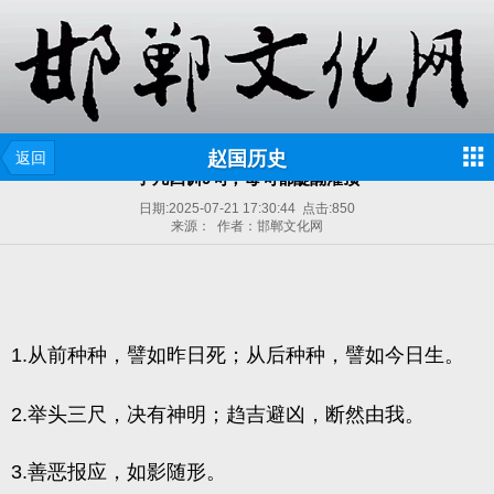
赵国历史
返回
了凡四训9句，每句都醍醐灌顶
日期:
2025-07-21 17:30:44
点击:
850
来源： 作者：邯郸文化网
1.从前种种，譬如昨日死；从后种种，譬如今日生。
2.举头三尺，决有神明；趋吉避凶，断然由我。
3.善恶报应，如影随形。