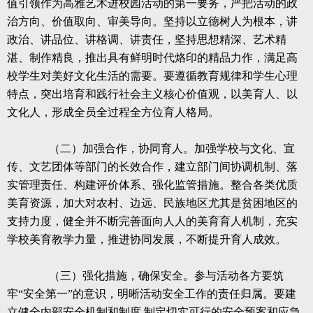
值引领作为高雅艺术进校园活动的第一要务，严把活动的政
治方向、价值取向、审美导向。坚持以立德树人为根本，讲
政治、讲品位、讲格调、讲责任，坚持思想精深、艺术精
湛、制作精良，推出具有鲜明时代烙印的精品力作，满足高
校学生对美好文化生活的需要。要遵循教育规律和学生心理
特点，突出培育和践行社会主义核心价值观，以美育人、以
文化人，形成全员全过程全方位育人格局。
（二）加强合作，协同育人。加强学校与文化、宣
传、文艺团体等部门的长效合作，建立部门间协调机制、落
实管理责任、构建评价体系、强化监管措施。整合各类优质
美育资源，加大对农村、边远、民族地区尤其是贫困地区的
支持力度，健全并不断完善面向人人的美育育人机制，充实
学校美育教学力量，推进协同发展，不断提升育人成效。
（三）强化措施，确保安全。参与活动各方要筑
牢“安全第一”的意识，明晰活动安全工作的责任归属。要建
立健全内部安全机制和制度
,
制定切实可行的安全预案和应急