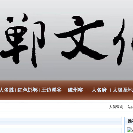
人名胜
红色邯郸
王边溪谷
磁州窑
大名府
太极圣地
人员查询
站
推