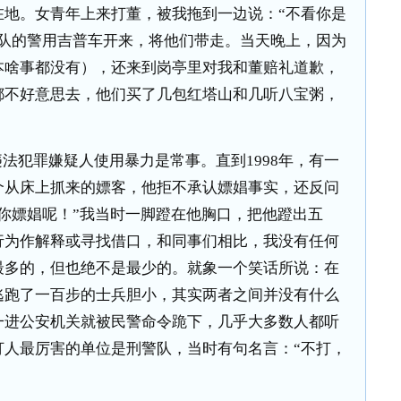
在地。女青年上来打董，被我拖到一边说：“不看你是
动队的警用吉普车开来，将他们带走。当天晚上，因为
本啥事都没有），还来到岗亭里对我和董赔礼道歉，
都不好意思去，他们买了几包红塔山和几听八宝粥，
违法犯罪嫌疑人使用暴力是常事。直到
1998
年，有一
个从床上抓来的嫖客，他拒不承认嫖娼事实，还反问
你嫖娼呢！”我当时一脚蹬在他胸口，把他蹬出五
行为作解释或寻找借口，和同事们相比，我没有任何
最多的，但也绝不是最少的。就象一个笑话所说：在
逃跑了一百步的士兵胆小，其实两者之间并没有什么
一进公安机关就被民警命令跪下，几乎大多数人都听
打人最厉害的单位是刑警队，当时有句名言：“不打，