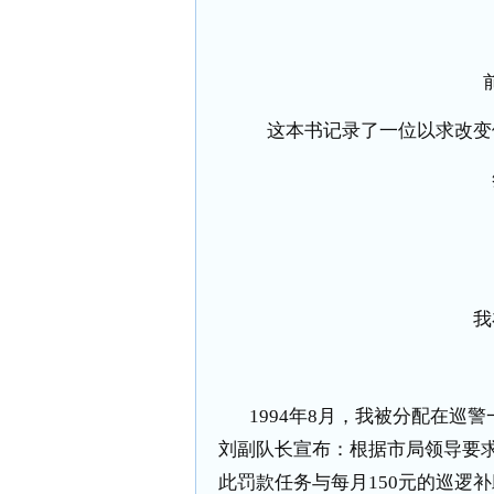
这本书记录了一位以求改变
我
1994
年
8
月，我被分配在巡警
刘副队长宣布：根据市局领导要
此罚款任务与每月
150
元的巡逻补