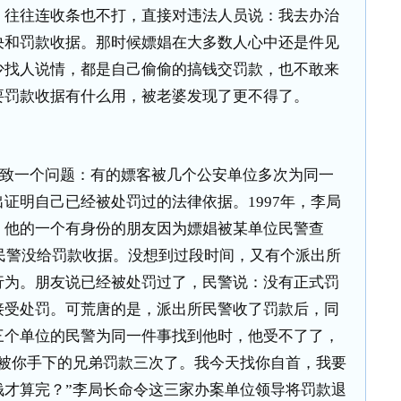
，往往连收条也不打，直接对违法人员说：我去办治
决和罚款收据。那时候嫖娼在大多数人心中还是件见
少找人说情，都是自己偷偷的搞钱交罚款，也不敢来
要罚款收据有什么用，被老婆发现了更不得了。
致一个问题：有的嫖客被几个公安单位多次为同一
出证明自己已经被处罚过的法律依据。
1997
年，李局
：他的一个有身份的朋友因为嫖娼被某单位民警查
民警没给罚款收据。没想到过段时间，又有个派出所
行为。朋友说已经被处罚过了，民警说：没有正式罚
接受处罚。可荒唐的是，派出所民警收了罚款后，同
三个单位的民警为同一件事找到他时，他受不了了，
，被你手下的兄弟罚款三次了。我今天找你自首，我要
钱才算完？”李局长命令这三家办案单位领导将罚款退