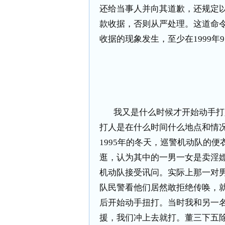
还给当事人并向其道歉，还规定
款收据，否则从严处理。这道命
收据的现象发生，至少在
1999
年
9
我又是什么时候才开始动手打
打人是在什么时间什么地点和情
1995
年的冬天，巡警机动队的便
逛，认为其中的一男一女是卖淫
机动队接受讯问。实际上那一对
队民警看他们居然敢拒绝传唤，
后开始动手扭打。当时我和另一
援，我们冲上去就打。董三下五