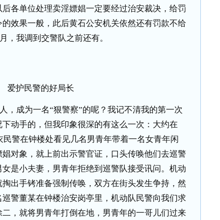
以后各单位处理卖淫嫖娼一定要经过治安裁决，给罚
令的效果一般，此后黄石公安机关依然还有罚款不给
月，我调到交警队之前还有。
爱护民警的好局长
人，成为一名“狠警察”的呢？我记不清我的第一次
况下动手的，但我印象很深的有这么一次：大约在
衣民警在钟楼处看见几名男青年带着一名女青年闲
嫖娼对象，就上前出示警官证，口头传唤他们去巡警
男女是小夫妻，男青年拒绝到巡警队接受讯问。机动
就掏出手铐准备强制传唤，双方在街头发生争持，然
名巡警董某在钟楼治安岗亭里，机动队民警向我们求
除二，就将男青年打倒在地，男青年的一哥儿们过来