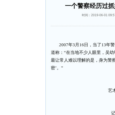
一个警察经历过抓
时间：2019-06-01 
2007
年
3
月
16
日，当了
13
年警
道称：“在当地不少人眼里，吴幼
最让常人难以理解的是，身为警
密’。”
艺