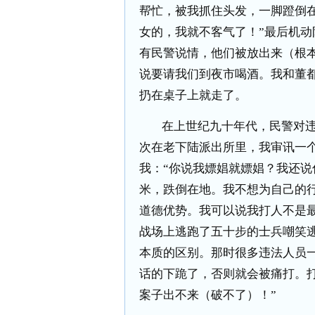
帮忙，被我抓住头发，一脚蹬倒
女的，我就不客气了！”最后机
有民警说情，他们被放出来（根
说要请我们到夜市喝酒。我和董
扔在桌子上就走了。
在上世纪九十年代，民警对
次在老下陆派出所里，我审讯一
我：“你说我嫖娼就嫖娼？我还说
米，跌倒在地。我不想为自己的
道德优势。我可以说我打人不是
战场上逃跑了五十步的士兵嘲笑
本质的区别。那时很多违法人员
话的下跪了，否则就会被痛打。
案子出不来（破不了）！”