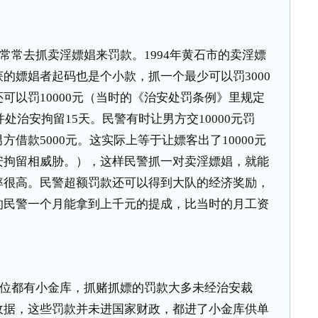
常常去抓卖淫嫖娼来罚款。
1994
年黄石市的卖淫嫖
获的嫖娼者起码也是个小款，抓一个最少可以罚
3000
还可以罚
10000
元（当时的《治安处罚条例》里规定
并处治安拘留
15
天。民警有时让男方交
10000
元罚
男方借款
5000
元。这实际上等于让嫖客出了
10000
元
安拘留相威胁。），这样民警抓一对卖淫嫖娼，就能
率很高。民警超额罚款还可以得到大队的经济奖励，
的民警一个月能拿到上千元的提成，比当时的月工资
位都有小金库，抓赌抓嫖的罚款大多未经治安裁
收据，这些罚款并未进国家财政，都进了小金库供单