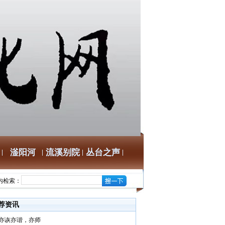
滏阳河
流溪别院
丛台之声
内检索：
荐资讯