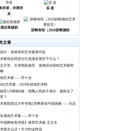
诙亦谐，亦师亦
买 卖
友
酒后英雄胆
邯郸有经（2026邯郸酒经
关文章
冠中：有师承的艺术家很可耻
术家协会同进太行花溪谷景区干什么？
北大学、天津美院领导、老师回访剪纸艺术家郭
梅
画艺术家——乔十光
00位艺术家：2019年胡润艺术榜
路军129师新8旅：馆陶人民的子弟兵，最终去了
里？
术家陪您过大年专辑|| 邯郸著名中国画家——马志
名漆画艺术家——乔十光
中国网络美术馆】推荐艺术家-王文生
术家怎么活？方力钧这样说