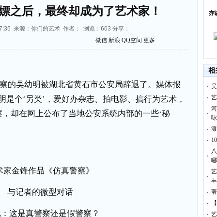
嫖之后，最终却成为了艺术家！
亦
09:57:35 来源：你们的艺术 作者： 浏览：
663
分享：
微信
新浪
QQ空间
更多
相
察的吴幼明被湖北省黄石市公安局辞退了。媒体报
吴
艺
明是个‘另类’，爱好办杂志、拍电影、搞行为艺术，
河
察，却在网上公布了当地公安系统内部的一些‘秘
咏
漆
1
八
哪
术家金锋作品《仿真警察》
艺
丰
与记者的微型对话
著
【
记：这是真警察还是假警察？
艺