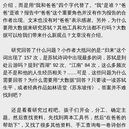
介绍，而是用“我和爸爸”四个字代替了。“我”是谁？“爸
爸”是谁？报告中“爸爸”这个重要角色并没有作为报告的合
作者出现、文末也没有对“爸爸”表示感谢。另外，为什么
要用大数据来研究苏轼？其他工具和方法都不行吗？大数
据可以给我们带来什么新观点？文章没有介绍。
研究回答了什么问题？小作者大抵问的是
:
“归来”这个
词出现了
157
次，是苏轼诗词中出现最多的词，苏轼是到
处云游吗？提到“西湖”
92
次、“江南”
84
次，这么多频次
是不是和他的人生经历相关？……可是，这些问题为什么
需要回答？为什么需要用“大数据”回答？只要读一读苏轼
生平，或者经典作品如林语堂《苏东坡传》，答案并不难
找到吧？
还是看看研究过程吧。孩子们开会，分工、确定主
题。然后查找资料。先找到两本工具书，然后“在爸爸的
帮助下”，又找了很多其他资料。手工查询每一卷诗创作