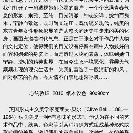
现代气息，尤其是对于当代女大学生现实生活的表现，为
我们打开了一扇透视她们心灵的窗户，一个个充满青春气
息的形象，娴雅、至纯，目光清澈，神态安详，婉约而隽
永，宁静而致远，既时尚又端庄，既传统又现代，纯美的
东方青年女性形象彰显的是从悠长的历史中走来的美的化
身，画面充溢着时代气息。正是由于张艺对于作品中人物
的文化定位，使得我们的目光没有停留在画中人物姣好的
面容和婀娜的身姿上，而是透过人物的表象，体味到她们
宁静、澄明的精神世界，在当今生态环境恶化、雾霾天气
频频出现的现实生活中，为我们营造了一股清新的和风，
面对张艺的作品，令人情不自禁地想深呼吸……
心约敦煌
2016
纸本设色
90x90cm
英国形式主义美学家克莱夫·贝尔（
Clive Bell
，
1881
—
1964
）认为美是一种“有意味的形式”。他认为在不同的艺
术作品中，线条、色彩等以某种特殊方式组成某种形式或
形式间的关系，激起我们的审美感情，这种线、色的关系