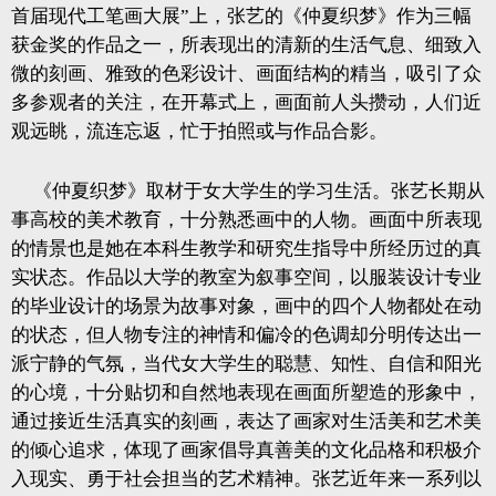
首届现代工笔画大展”上，张艺的《仲夏织梦》作为三幅
获金奖的作品之一，所表现出的清新的生活气息、细致入
微的刻画、雅致的色彩设计、画面结构的精当，吸引了众
多参观者的关注，在开幕式上，画面前人头攒动，人们近
观远眺，流连忘返，忙于拍照或与作品合影。
《仲夏织梦》取材于女大学生的学习生活。张艺长期从
事高校的美术教育，十分熟悉画中的人物。画面中所表现
的情景也是她在本科生教学和研究生指导中所经历过的真
实状态。作品以大学的教室为叙事空间，以服装设计专业
的毕业设计的场景为故事对象，画中的四个人物都处在动
的状态，但人物专注的神情和偏冷的色调却分明传达出一
派宁静的气氛，当代女大学生的聪慧、知性、自信和阳光
的心境，十分贴切和自然地表现在画面所塑造的形象中，
通过接近生活真实的刻画，表达了画家对生活美和艺术美
的倾心追求，体现了画家倡导真善美的文化品格和积极介
入现实、勇于社会担当的艺术精神。张艺近年来一系列以