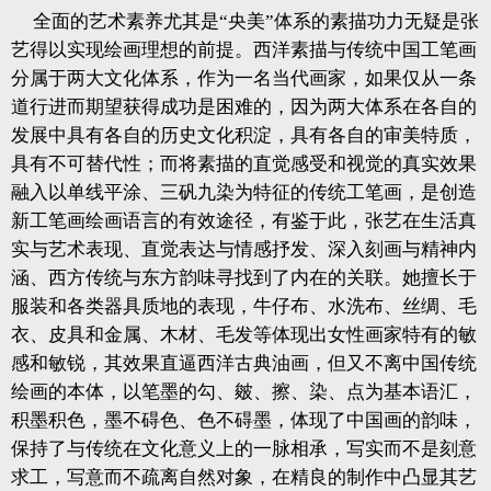
全面的艺术素养尤其是“央美”体系的素描功力无疑是张
艺得以实现绘画理想的前提。西洋素描与传统中国工笔画
分属于两大文化体系，作为一名当代画家，如果仅从一条
道行进而期望获得成功是困难的，因为两大体系在各自的
发展中具有各自的历史文化积淀，具有各自的审美特质，
具有不可替代性；而将素描的直觉感受和视觉的真实效果
融入以单线平涂、三矾九染为特征的传统工笔画，是创造
新工笔画绘画语言的有效途径，有鉴于此，张艺在生活真
实与艺术表现、直觉表达与情感抒发、深入刻画与精神内
涵、西方传统与东方韵味寻找到了内在的关联。她擅长于
服装和各类器具质地的表现，牛仔布、水洗布、丝绸、毛
衣、皮具和金属、木材、毛发等体现出女性画家特有的敏
感和敏锐，其效果直逼西洋古典油画，但又不离中国传统
绘画的本体，以笔墨的勾、皴、擦、染、点为基本语汇，
积墨积色，墨不碍色、色不碍墨，体现了中国画的韵味，
保持了与传统在文化意义上的一脉相承，写实而不是刻意
求工，写意而不疏离自然对象，在精良的制作中凸显其艺