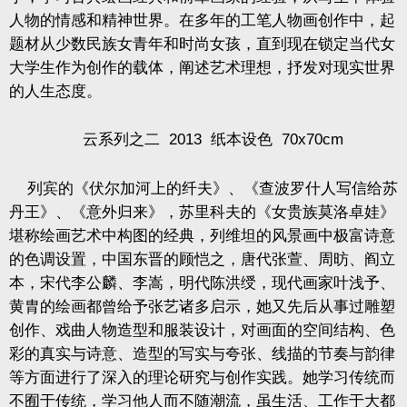
人物的情感和精神世界。在多年的工笔人物画创作中，起
题材从少数民族女青年和时尚女孩，直到现在锁定当代女
大学生作为创作的载体，阐述艺术理想，抒发对现实世界
的人生态度。
云系列之二
2013
纸本设色
70x70cm
列宾的《伏尔加河上的纤夫》、《查波罗什人写信给苏
丹王》、《意外归来》，苏里科夫的《女贵族莫洛卓娃》
堪称绘画艺术中构图的经典，列维坦的风景画中极富诗意
的色调设置，中国东晋的顾恺之，唐代张萱、周昉、阎立
本，宋代李公麟、李嵩，明代陈洪绶，现代画家叶浅予、
黄胄的绘画都曾给予张艺诸多启示，她又先后从事过雕塑
创作、戏曲人物造型和服装设计，对画面的空间结构、色
彩的真实与诗意、造型的写实与夸张、线描的节奏与韵律
等方面进行了深入的理论研究与创作实践。她学习传统而
不囿于传统，学习他人而不随潮流，虽生活、工作于大都