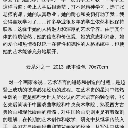
这样写道：考上大学后很迷茫，打不起精神学习，选了张
老师的课，她的认真敬业，她的耐心和关切打动了我，我
变得喜欢学习了……许多毕业很多年的学生依然和她保持
联系，这缘于她的人格魅力和深厚的艺术学养。由于其个
体的特质使然，她的信念和价值观、她的意志和兴趣、她
的爱心和热情得以统一在智性和德性的人格系统中，也使
她的艺术能够充分地展开。
云系列之一
2013
纸本设色
70x70cm
对一个画家来说，艺术语言的锤炼和创造的过程，是起
登上成功的彼岸必须经历的过程。在艺术史的星河中熠熠
生辉的一定是那些为世人所公认的艺术语言的独创者。张
艺先后就读于中国戏曲学院和中央美术学院，熟悉西方古
典绘画和现代绘画的精髓，对中国绘画史则更是有着深刻
的理解，在长期的艺术创作和教学、研究中从继承传统入
手，学习古典绘画经典和前辈画家的经验，从写生中体验