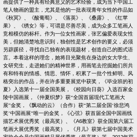
画提供了一种具有经典意义的艺术经验，成为当下中国工
笔人物画的盟主，尤其是他的一批表现青年女性的作品如
《秋冥》、《酸葡萄》、《落英》、《桑露》、《红苹
果》、《绣女》等，可谓是尽善尽美，成为众多工笔画人
竞相模仿的标杆。作为一位女性画家，张艺偏爱表现女性
美，但她清楚地意识到，独创性是艺术创作的要义，必须
另辟蹊径，寻找自己独有的表现题材，创造自己的图式语
言。本着这样的理念，她将目光聚焦在身边的女大学生、
女研究生，走进她们的精神世界，用画笔去挖掘她们所共
有和特有的情感、情思、情怀，积累了一批个性鲜明、风
格突出的作品，并在许多重要展览中获奖，《毕业班的初
夏》入选第十一届全国美展，《校园向日葵》入选百家金
陵中国画展，《仲夏织梦》获“全国首届现代工笔画大
展”金奖，《飘动的云》（合作）获“第二届全国‘徐悲鸿
奖’中国画展”唯一的金奖，《心弦》获首届全国中国画线
描艺术展优秀奖（最高奖）、《
A6
教室》获全国第六届工
笔画大展优秀奖（最高奖），《月儿》获第七届中国美术