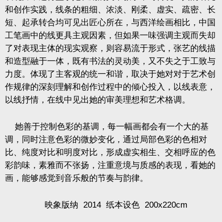
和创作实践，线条的粗细、浓淡、刚柔、虚实、疏密、长
短、起承转合均可见出匠心所在，与西洋绘画相比，中国
工笔画中的线更具主观因素，但如果一味强调主观而失却
了对表现主体的现实观察，则容易流于形式，张艺的线描
和造型融于一体，既有书法的灵动美，又不失之于工致与
力度。体现了主客观的统一和谐，取决于她对对于艺术创
作规律的深刻理解和创作过程中的倾心投入，以线表意，
以线抒情，在线中见出她的审美理想和艺术格调。
她善于控制色彩的基调，每一幅画都会有一个大的基
调，同时注意色彩的微妙变化，通过局部色彩的色相对
比、纯度对比和明度对比，形成虚实相生、交相呼应的色
彩韵味，素雅而不张扬，注重意境与质感的表现，看她的
画，能够感觉到音乐般的节奏与韵律。
映象版纳
2014
纸本设色
200x220cm