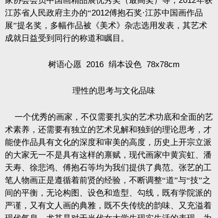
家协会会员中国画精品展优秀奖（最高奖）等，
2012
年获
江苏省人民政府主办的“
2012
傅抱石奖·江苏中国画作品
展”提名奖，多幅作品被《美术》杂志选用发表，其艺术
成就日益受到同行的称道和瞩目。
树语心愿
2016
绢本设色
78x78cm
理性的思考与文化品味
一个优秀的画家，不仅需要扎实的艺术功底和全面的艺
术素养，还需要有独立的艺术见解和独到的理论思考，才
能使作品具有文化的深度和审美的高度，历史上开宗立派
的大家无一不是具有这样的禀赋，现代画家中黄宾虹、潘
天寿、徐悲鸿、傅抱石等均为我们提供了典范。张艺的工
笔人物画正是遵循着前贤的经验，不断调整“道”与“技”之
间的平衡，无论构图、设色和造型、勾线，既有学院派的
严谨，又有文人画的典雅，既不失传统的韵味、又充溢着