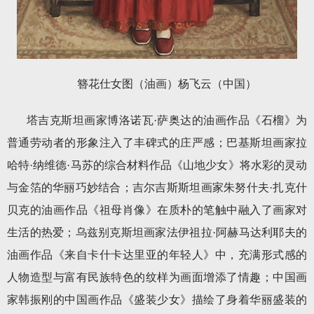
簪花仕女图（油画）杨飞云（中国）
塔吉克斯坦画家博洛诺瓦·萨奥达的油画作品《石榴》为
普通劳动者的形象注入了丰碑式的庄严感；巴基斯坦画家拉
哈特·纳维德·马苏的综合材料作品《山地少女》将水彩的灵动
与金箔的华丽巧妙结合；吉尔吉斯斯坦画家朱努什夫·扎克什
贝克的油画作品《祖母肖像》在质朴的笔触中融入了画家对
生活的热爱；乌兹别克斯坦画家法伊祖拉·阿赫马达利耶夫的
油画作品《来自卡什卡达里亚的年轻人》中，充满形式感的
人物造型与富有民族特色的纹样为画面增添了情趣；中国画
家韩振刚的中国画作品《盛装少女》描绘了身着华丽盛装的