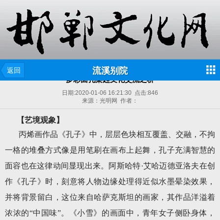
流溪别院
返回
多彩面孔架起文化交流之桥
日期:
2020-01-06 16:21:30
点击:
846
来源：光明网 作者：
【艺境观象】
丙烯画作品《孔子》中，层层色块相互覆盖、交融，不拘
一格的堆叠方式像是用笔刷在画布上起舞，孔子充满智慧的
面容也在这律动间显现出来。阿斯哈特·艾哈迈德亚洛夫在创
作《孔子》时，刻意将人物边缘处理得近似水墨晕染效果，
并将背景留白，这位来自哈萨克斯坦的画家，其作品洋溢着
浓浓的“中国味”。《小雪》的画面中，青年女子侧卧身体，