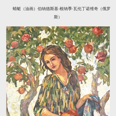
蜻蜓（油画）伯纳德斯基·根纳季·瓦伦丁诺维奇（俄罗
斯）