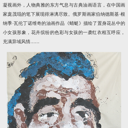
凝视画外，人物典雅的东方气息与古典油画语言，在中国画
家庞茂琨的笔下展现得淋漓尽致。俄罗斯画家伯纳德斯基·根
纳季·瓦伦丁诺维奇的油画作品《蜻蜓》描绘了置身花丛中的
小女孩形象，花卉缤纷的色彩与女孩的一袭红衣相互呼应，
充满异域风情……