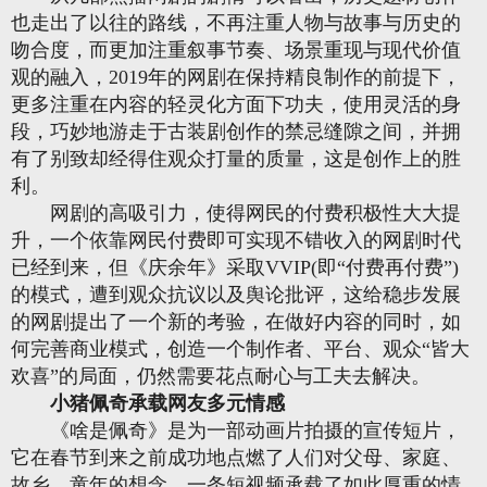
也走出了以往的路线，不再注重人物与故事与历史的
吻合度，而更加注重叙事节奏、场景重现与现代价值
观的融入，2019年的网剧在保持精良制作的前提下，
更多注重在内容的轻灵化方面下功夫，使用灵活的身
段，巧妙地游走于古装剧创作的禁忌缝隙之间，并拥
有了别致却经得住观众打量的质量，这是创作上的胜
利。
网剧的高吸引力，使得网民的付费积极性大大提
升，一个依靠网民付费即可实现不错收入的网剧时代
已经到来，但《庆余年》采取VVIP(即“付费再付费”)
的模式，遭到观众抗议以及舆论批评，这给稳步发展
的网剧提出了一个新的考验，在做好内容的同时，如
何完善商业模式，创造一个制作者、平台、观众“皆大
欢喜”的局面，仍然需要花点耐心与工夫去解决。
小猪佩奇承载网友多元情感
《啥是佩奇》是为一部动画片拍摄的宣传短片，
它在春节到来之前成功地点燃了人们对父母、家庭、
故乡、童年的想念，一条短视频承载了如此厚重的情