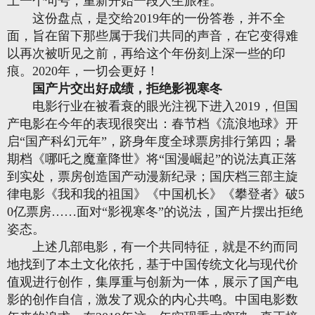
上一个句号，重新开始一段人生旅程。
这份盘点，是交给2019年的一份答卷，并不全
面，旨在留下那些属于我们共同的声音，在它变得难
以再次被听见之前，再给这个年份刻上深一些的印
痕。2020年，一切会更好！
国产片交出好成绩，拒绝影视寒冬
电影行业在被看衰的眼光注视下进入2019，但国
产电影在今年的表现很突出：春节档《流浪地球》开
启“国产科幻元年”，跻身年度全球票房排行第四；暑
期档《哪吒之魔童降世》将“国漫崛起”的说法真正落
到实处，票房创造国产动漫新纪录；国庆档三部主旋
律电影《我和我的祖国》《中国机长》《攀登者》破5
0亿票房……面对“影视寒冬”的说法，国产片摆出拒绝
姿态。
上述几部电影，有一个共同特征，就是不约而同
地找到了本土文化依托，基于中国传统文化与现代价
值观进行创作，集厚重与创新为一体，展示了国产电
影的创作自信，激发了观众的内心共鸣。中国电影数