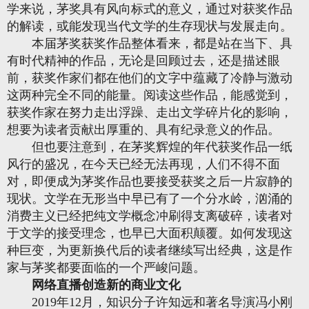
学来说，茅奖具有风向标式的意义，通过对获奖作品
的解读，或能发现当代文学的生存现状与发展走向。
本届茅奖获奖作品整体看来，都是站在当下、具
有时代精神的作品，无论是回顾过去，还是描述眼
前，获奖作家们都在他们的文字中蕴藏了冷静与激动
这两种完全不同的能量。阅读这些作品，能感觉到，
获奖作家在努力走出浮躁、走出文学碎片化的影响，
想要为读者贡献出厚重的、具有纪录意义的作品。
但也要注意到，在茅奖辉煌的年代获奖作品一纸
风行的盛况，在今天已经无法再现，人们不得不面
对，即便成为茅奖作品也要接受获奖之后一片寂静的
现状。文学在无形当中早已有了一个分水岭，汹涌的
消费主义已经把纯文学概念冲刷得支离破碎，读者对
于文学的接受理念，也早已大面积颠覆。如何发现这
种巨变，为更新换代后的读者继续写出经典，这是作
家与茅奖都要面临的一个严峻问题。
网络直播创造新的商业文化
2019年12月，知识分子许知远和著名导演冯小刚