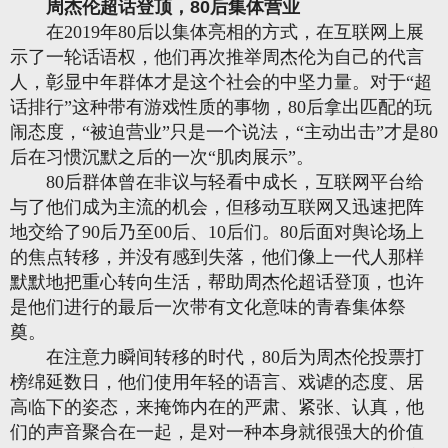
周杰伦超话登顶，80后集体营业
在2019年80后以集体亮相的方式，在互联网上展
示了一轮话语权，他们再次推举周杰伦为自己的代言
人，彰显中年群体才是这个社会的中坚力量。对于“超
话排行”这种带有游戏性质的事物，80后拿出匹配的玩
闹态度，“被迫营业”只是一个说法，“主动出击”才是80
后在习惯沉默之后的一次“肌肉展示”。
80后群体曾在非议与轻看中成长，互联网平台给
与了他们成为主流的机会，但移动互联网又迅速把阵
地交给了90后乃至00后、10后们。80后面对舆论场上
的焦点转移，并没有感到失落，他们像上一代人那样
默默地把重心转向生活，帮助周杰伦超话登顶，也许
是他们进行的最后一次带有文化意味的青春集体祭
奠。
在注意力瞬间转移的时代，80后为周杰伦投票打
榜绵延数日，他们使用年轻的语言、戏谑的态度、居
高临下的姿态，来掩饰内在的严肃、紧张、认真，他
们的声音聚合在一起，是对一种本身就很强大的价值