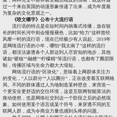
叛，两种完全不搭界甚至截然相反的情绪，就这样通
过一个来自英国的动漫形象传递了出来，成为年度最
为复杂的文化景观之一。
《咬文嚼字》公布十大流行语
流行语的特点是在短时间内病毒式传播，放在较
长的时间长河中则会慢慢褪色，比如“给力”这样曾经
风靡一时的流行语，现在已经极少有人说起。2019年
是网络流行语的小年，哪怕“我太南了”这样的流行
语，都没法渗透各个人群达到人尽皆知的地步，其他
诸如“硬核”“融梗”“柠檬精”等流行语，也都有了圈层限
制，传播区域与生命力都大大缩短。
网络流行语的“区块化”，意味着上网群体关注力
的变化，“人以群分”“人以圈分”，正在改变着互联网格
局。不同的群体通过人为地制造某种壁垒，来营造一
个更安全更舒适的交往环境，这是互联网智能算法的
推动使然，也是网络社交到达一个阶段之后的必然现
象。如何使用某个语言或某个符号，来穿透不同的互
联网人群，成为令商业力量也感到头疼的问题。