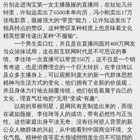
分别走进淘宝第一女主播薇娅的直播间，在短短几分
钟里，许知远卖出了6500本单向历，冯小刚卖出17万
张电影票，薇娅强大的“带货”能力，让许知远发出了
独具特点的赞叹。这种赞叹某种程度上也意味着文化
精英想要传递出某种“不服输”。
一个男生卖口红，并且是在直播间面对400万网友
当众涂抹试用，这在前互联网时代是不可思议的事
情。李佳琦一次直播可以带货350万，这不仅是一个销
售奇迹，也是消费理念的一个巨大转折，在李佳琦以
及众多主播身上，可以观察到庞大的新一代群体思想
精神与生活方式的变化，他们拥有了全新的价值观，
并且身体力行地去颠覆传统，他们创造着属于自己的
文化，理直气壮地把“无用”变成“有趣”。
以前的草根明星，是网民有意制造出来的，而现
在诸如薇娅、李佳琦等人的成功，带有必然性与正当
性。这些家庭出身平淡无奇、没有任何骄人背景的新
公众人物群体的兴起，从中能看到中国商业环境、文
化气氛、精神价值等宏大领域悄悄发生但不可阻挡的