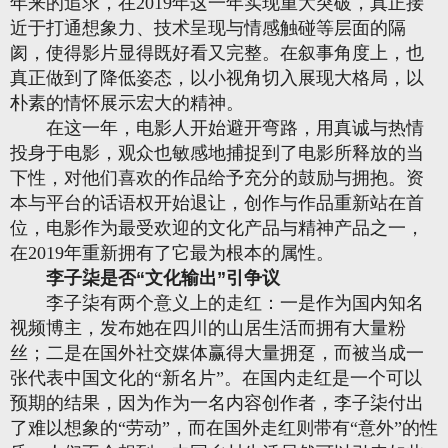
年来的追求，在2019年这一年实现重大突破，真正接
近于打通想象力、技术呈现与情感触碰等层面的隔
阂，使得影片显得既好看又完整。在叙事角度上，也
真正做到了降低姿态，以小视角切入展现大格局，以
朴素的情怀展示宏大的精神。
在这一年，电影人开始避开弯路，用真诚与热情
投身于电影，观众也敏感地捕捉到了电影所释放的当
下性，对他们喜欢的作品给予充分的鼓励与拥抱。资
本与平台的话语权开始退让，创作与作品重新站在首
位，电影作为最受欢迎的文化产品与精神产品之一，
在2019年重新拥有了它最为根本的属性。
李子柒是否“文化输出”引争议
李子柒有两个意义上的走红：一是作为国内知名
视频博主，发布她在四川的山居生活而拥有大量粉
丝；二是在国外社交媒体赢得大量拥趸，而被当成一
张代表中国文化的“新名片”。在国内走红是一个可以
预期的结果，因为作为一名内容创作者，李子柒付出
了难以想象的“劳动”，而在国外走红则带有“意外”的性