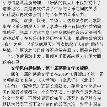
活与信息洪流所掩埋。《乐队的夏天》不仅打捞出了
这些记忆，更是再次强调了生命与音乐之间的关系，
它让观众再次体会到了与己有关的音乐活力。
爽朗、欢快、忧伤、希望……这些复杂的元素聚
集在《乐队的夏天》里，形成一种带有畅想性质的愉
悦感受。脱离了时代气息与生命体验的音乐无法制造
这种感受，在音乐创作经历空洞无味、单调枯燥的这1
0多年之后，《乐队的夏天》再次燃起了人们的期待与
热情。但愿这档节目能够不停留在原点，而是在找到
一个定位后勇敢出发，带领音乐重新占据人们更大面
积的心灵。
文学风向标指路，第十届茅盾文学奖揭晓
四年一届的茅盾文学奖在2019年8月颁出了第十届
奖项的获奖名单，《人世间》《牵风记》《北上》
《主角》《应物兄》五部长篇获奖。茅盾文学奖是中
国作家最难获得的一个文学奖项，也是竞争最为激烈
的文学奖项，不管外界评价如何，茅奖作品仍然会被
默认为代表了当下文学创作的最高水准。对于中国文