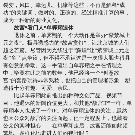
裂变，风口、幸运儿、机缘等这些，不再是解释“成
功”的关键词，做对的、正确的、经过精准计算的事，
成为一种新的商业文化。
故宫“看门人”单霁翔退休
退休之前，单霁翔的一个大动作是举办“紫禁城上
元之夜”。极具诱惑力的“故宫赏灯”，让北京城的人们
趋之若鹜。尽管因为光线过于“辉煌”让“紫禁城上元之
夜”多了点争议，但不得不承认这是一次很大胆也很具
有创意的举动。这一手笔出自单霁翔之手在情理之
中，毕竟在此之前的数年，他已经将一个“创意故
宫”的套路玩得非常熟稔，也把自己的管理者形象，塑
造得十分有趣、可爱、亲民。
比起单霁翔此前推出的种种文创产品、视频节
目，他退休的新闻价值更大，和其他“故宫IP”一样，单
霁翔本人也成了一个IP。对单霁翔退休的关注，虽然
也因公众对故宫的关注而起，但一定程度上，也藏着
公众的某种担心——在单霁翔走后，故宫还能如此频
繁地、多样化地走进人们的视野吗？