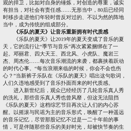
观的捍卫，比如对自身的锤炼，对创造的尊重，诚实
有担当，对社会有责任感……无形当中，80后已经同
时移步走进他们年轻时曾反对过的、不以为然的阵地
当中，成为传统的组成部分。
《乐队的夏天》让音乐重新拥有时代质感
《乐队的夏天》让2019年的夏天变成了音乐的夏
天，它的流行让“季节与音乐”再次紧紧捆绑在了一
起。邓丽君、四大天王、西北风、小虎队、魔岩三
杰、周杰伦……每次音乐潮流的来袭，都裹挟着跃动
的时代心事。“每当浪潮来临的时候，你会不会也伤
心？”当新裤子乐队在《乐队的夏天》唱出这句歌词，
人们久违地感受到了音乐扑面而来的时代质感。
进入新世纪后，观众已经经历了几轮音乐真人秀
的洗礼，那些音乐真人秀也曾风靡，但这无法阻挡
《乐队的夏天》这档综艺节目再次让人们的内心苏
醒。以摇滚与民谣为主的音乐形式，唤醒了一种遥远
的音乐记忆，尽管那股记忆不过是一二十年前的事
情，可是伴随那些音乐的美好时光，却被快节奏的生