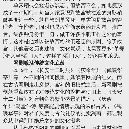
单霁翔或会逐渐被淡忘，但故宫不会，如此便形
成了一种期待：每当大家意识到故宫被拉近的身影稍
微再变远一些，就是想到单霁翔。单霁翔是故宫的管
理者、守护者，同时也是故宫新形象的开发者、推广
者。集多种身份于一身，做了许多本职工作之外的事
情，这才是他难以被故宫粉丝们遗忘的原因。除了故
宫，其他著名历史建筑、文化景观，也需要更多“单霁
翔”来当“看门人”，这样的“看门人”，公众喜闻乐见。
网剧激活传统文化底蕴
2019年，《长安十二时辰》《庆余年》《鹤唳华
亭》等，在不同的时间段里，延续着网剧的红火。而
在古装网剧走出穿越、宫斗的旧模式之后，新网剧把
创新重点放在了对传统文化的挖掘与使用上，《长安
十二时辰》对唐朝帝都繁华盛景的描述，《庆余
年》“朝堂斗诗”等高能剧情所展现的浓郁古风，《鹤
唳华亭》对君子风度与古代礼仪的扎实刻画，都让观
众从中得到了娱乐之外的文化滋养。
从几部热播网剧的剧情可以看出，历史题材创作