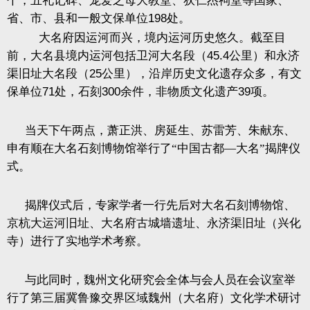
个，五礼记碑、宠爱之母大教堂、狄仁杰祠堂等国家、
省、市、县和一般文保单位
198
处。
大名府因运河而兴，境内运河历史悠久。截至目
前，大名县境内运河包括卫河大名段（
45.4
公里）和永济
渠旧址大名段（
25
公里），沿岸历史文化遗存众多，有文
保单位
71
处，石刻
300
余件，非物质文化遗产
39
项。
当天下午两点，萧正洪、房延生、苏雷芳、朱献东、
申有顺在大名石刻博物馆举行了“中国古都—大名”揭牌仪
式。
揭牌仪式后，专家学者一行先后对大名石刻博物馆、
京杭大运河旧址、大名府古城墙遗址、永济渠旧址（兴化
寺）进行了实地学术考察。
与此同时，魏州文化研究会全体与会人员在会议室举
行了第三届冀鲁豫交界区域魏州（大名府）文化学术研讨