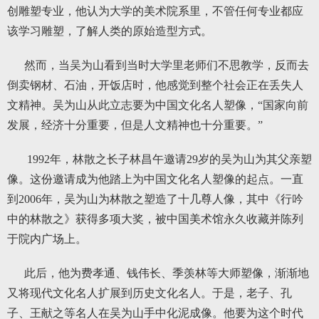
创雕塑专业，他认为大学的美术院系里，不管任何专业都应
该学习雕塑，了解人类的原始造型方式。
然而，当吴为山看到当时大学里老师们不思教学，反而去
倒卖钢材、石油，开饭店时，他感觉到整个社会正在丢失人
文精神。吴为山从此立志要为中国文化名人塑像，“国家向前
发展，经济十分重要，但是人文精神也十分重要。”
1992年，林散之长子林昌午邀请29岁的吴为山为其父亲塑
像。这份邀请成为他踏上为中国文化名人塑像的起点。一直
到2006年，吴为山为林散之塑造了十几尊人像，其中《行吟
中的林散之》获得多项大奖，被中国美术馆永久收藏并陈列
于院内广场上。
此后，他为费孝通、钱伟长、季羡林等大师塑像，渐渐地
又将现代文化名人扩展到历史文化名人。于是，老子、孔
子、王献之等名人在吴为山手中化泥成像。他要为这个时代