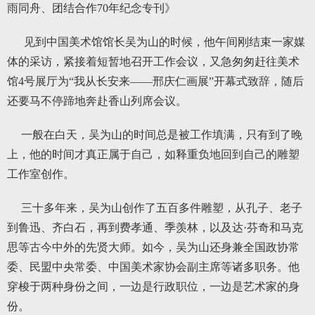
雨同舟、团结合作70年纪念专刊》
见到中国美术馆馆长吴为山的时候，他午间刚结束一家媒
体的采访，紧接着短暂地召开工作会议，又急匆匆赶往美术
馆4号展厅为“我从长安来——邢庆仁画展”开幕式致辞，随后
还要马不停蹄地奔赴香山列席会议。
一般在白天，吴为山的时间总是被工作填满，只有到了晚
上，他的时间才真正属于自己，如释重负地回到自己的雕塑
工作室创作。
三十多年来，吴为山创作了五百多件雕塑，从孔子、老子
到鲁迅、齐白石，再到费孝通、季羡林，以及达·芬奇和马克
思等古今中外的先贤大师。如今，吴为山还身兼全国政协常
委、民盟中央常委、中国美术家协会副主席等诸多职务。他
穿梭于两种身份之间，一边是行政职位，一边是艺术家的身
份。