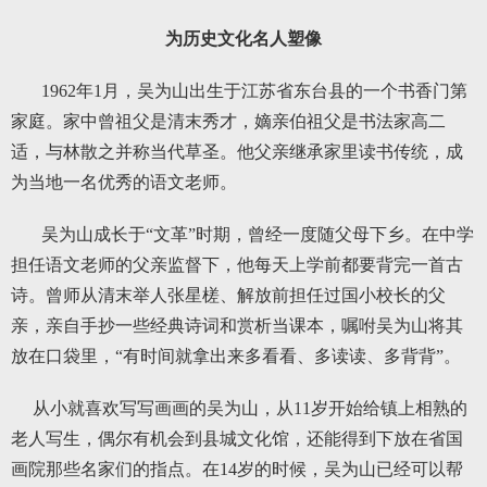
为历史文化名人塑像
1962年1月，吴为山出生于江苏省东台县的一个书香门第
家庭。家中曾祖父是清末秀才，嫡亲伯祖父是书法家高二
适，与林散之并称当代草圣。他父亲继承家里读书传统，成
为当地一名优秀的语文老师。
吴为山成长于“文革”时期，曾经一度随父母下乡。在中学
担任语文老师的父亲监督下，他每天上学前都要背完一首古
诗。曾师从清末举人张星槎、解放前担任过国小校长的父
亲，亲自手抄一些经典诗词和赏析当课本，嘱咐吴为山将其
放在口袋里，“有时间就拿出来多看看、多读读、多背背”。
从小就喜欢写写画画的吴为山，从11岁开始给镇上相熟的
老人写生，偶尔有机会到县城文化馆，还能得到下放在省国
画院那些名家们的指点。在14岁的时候，吴为山已经可以帮