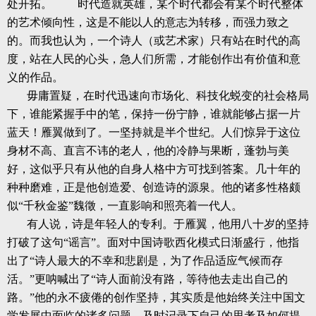
处开拓。
时代造就英雄，某个时代都会有某个时代整体
的艺术倾向性，这是不能以人的意志为转移，而强力致之
的。而我也认为，一个诗人（或艺术家）只有站在时代的高
度，站在人民的心头，急人们所需，才能创作出有价值和意
义的作品。
毋庸置疑，在时代迅速向市场化、科技化蜕变的社会格局
下，谁能紧握手中的笔，保持一份宁静，谁就能够占据一片
蓝天！雁翼做到了。一坚持就是半个世纪。人们惊异于这位
身材不高、直言不讳的老人，他的冷静与果断，蓬勃与美
好，这似乎只有从他的自身人格中方可找到答案。几十年的
种种磨难，正是他创造爱、创造诗的源泉。他的诸多性格颇
似“千秋金鉴”魏徵，一直影响和照亮着一代人。
有人说，诗是年轻人的专利。于雁翼，他用八十岁的坚持
打破了这句“谣言”。面对中国诗歌西化模式日渐盛行，他指
出了“诗人最大的不幸和悲剧是，为了作品适应气候而存
活。”更呐喊出了“诗人面前没有路，等待他去走出自己的
路。”他的永不疲倦的创作坚持，其实质是他始终关注中国文
学发展中面临的诸多问题，及时记录下自己的思考及如何提