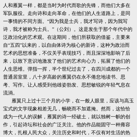
人和雁翼一样，都是当时为时代而歌的先锋，而他们大多在
军队服役。走向诗和走向革命，在他们的人生道路上，是同
一事情的不同方面。“因为我是士兵，我才写诗，因为我写
诗，我才被称为士兵。”（公刘）。这是发生于那个年代中的
泛政治化的艺术观。在这期间，他们所获取的借鉴，主要来
自“五四”以来的，以自由体诗为核心的新诗，这种为政治而
艺术的思想准备，不仅关乎表现技巧，而且深深地影响了后
来，以致下意识地激发了他们的艺术向心力，拓展了他们的
人生思维。弹指一挥，半个世纪过去了，在四川成都的一个
普通居室里，八十岁高龄的雁翼仍在永不倦怠地读书、思
考、写作。让人感受到他雄姿勃发、思想敏锐的年轻气息在
流淌。
雁翼只上过十三个月的小学，在一般人眼里，应该与高玉
宝式的文学现象相差无几，畅晓而不加遮掩。然而，这恰恰
成为一代人的误解，雁翼的诗一经破土，就以独树一帜的创
作，引起诗坛和社会的广泛关注。他的作品能固守一种雍容
博大，扎根人民大众，关注历史和时代，不仅有对生活的热