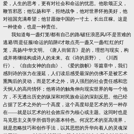
爱，人生的思考，更有对社会和命运的忧思。他歌颂正义，
鞭笞邪恶；他弘扬和平，拒绝战争，他对世界怀抱美好，他
对祖国充满希望；他甘愿做中国的一寸土，长出庄稼。这是
一种使命，也是一种责任。
我知道每一盏灯笼
/
都有自己的路
/
破狂浪恶风
//
不是苦难的
逃避
/
而是征服
/
命运的陷阱
//
才敢点亮一盏又一盏
/
红红的灯
笼，高扬
/
中华文明。《唐人街留言》是的，理想与现实，构
成并将继续构成诗人的未来。在《诗的原野》、《川西
行》、《自由女神的自由》、《爱的旗帜》等篇章中，我们
感到诗的张力在漫延，人们读后感受最深的仿佛不是被艺术
熏陶后的灵动，而是艺术之外，诗人强烈的社会责任感和悲
天悯人的高尚情怀；他将诗的触角伸向现实世界的每一个地
方，不无透出历史的纵深和对民族命运的深刻反思。他已经
占据了艺术之外的一个高度，这个高度却是艺术的另一种存
在——就是以艺术的社会效应作为核心或主题。这同时也是
马克思主义美学所倡导的基本特色。何况艺术的至高境界，
就是忽略技巧和创作手法，以其思想的升华向着人的灵魂深