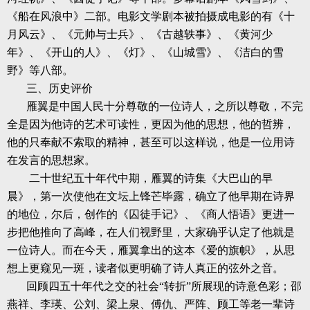
《船在风浪中》二部。电影文学剧本被拍摄成电影的有《十
月风云》、《元帅与士兵》、《古越轶事》、《黄河少
年》、《开山的人》、《灯》、《山城雪》、《洁白的雪
野》等八部。
三、历史评价
雁翼是中国人民十分尊敬的一位诗人，之所以尊敬，不完
全是因为他诗的艺术可读性，更因为他的思想，他的哲辨，
他的只奉献不索取的精神，甚至可以这样说，他是一位用诗
在发言的思想家。
二十世纪五十年代中期，雁翼的诗集《大巴山的早
晨》，第一次使他在文坛上锋芒毕露，确立了他早期在诗界
的地位，尔后，创作的《囚徒手记》、《商人悟语》更进一
步把他推向了高峰，在人们视野里，大家确乎认定了他就是
一位诗人。而在今天，雁翼拿出的这本《爱的旗帜》，从思
想上更窥见一斑，读者似更明确了诗人真正的弦外之音。
回顾四五十年代之交的社会“转折”所展现的诗意色彩；邵
燕祥、李瑛、公刘、梁上泉、傅仇、严阵、顾工等老一辈诗