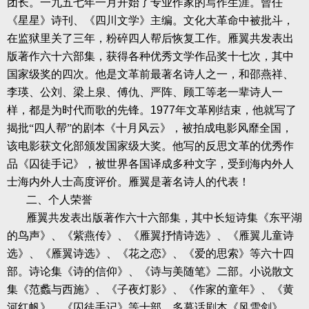
团长。一九五七年一月开始了专业作家的写作生涯。曾任
《星星》诗刊、《四川文学》主编。文化大革命中被批斗，
在监狱里关了三年，粉碎四人帮后恢复工作。雁翼共发表出
版著作六十六部集，获得各种优秀文学作品奖十七次，其中
国家级奖的四次。他是文革前最著名诗人之一，和邵燕祥、
李瑛、公刘、梁上泉、傅仇、严阵、顾工等老一辈诗人一
样，都是为时代而歌的先锋。
1977
年文革刚结束，他就写了
揭批“四人帮”的剧本《十月风云》，被拍成电影风靡全国，
该电影获文化部颁发国家级大奖。他写的反思文革的优秀作
品《囚徒手记》，被世界各国译成多种文字，受到海内外人
士海内外人士高度评价。雁翼是著名诗人的代表！
二、个人荣誉
雁翼共发表出版著作六十六部集，其中长短诗集《东平湖
的鸟声》、《紫燕传》、《雁翼抒情诗选》、《雁翼儿童诗
选》、《雁翼诗选》、《花之恋》、《爱的思索》等六十四
部。诗论集《诗的信仰》、《诗与美随笔》二部。小说散文
集《范蠡与西施》、《子夜灯影》、《作家的童年》、《黄
河红帆》、《囚徒手记》等十部。多幕话剧本《风雪剑》、