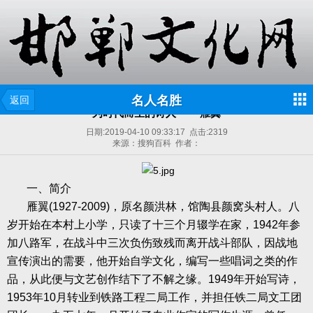
名人名胜
返回
为时代而生的诗人 ——雁翼
日期:
2019-04-10 09:33:17
点击:
2319
来源：搜狗百科 作者：
一、简介
雁翼
(1927-2009)
，原名颜洪林，馆陶县颜窝头村人。八
岁开始在本村上小学，只读了十三个月辍学在家，
1942
年参
加八路军，在战斗中三次负伤致残而离开战斗部队，因战地
宣传演出的需要，他开始自学文化，编写一些唱词之类的作
品，从此便与文艺创作结下了不解之缘。
1949
年开始写诗，
1953
年
10
月转业到铁路工程二局工作，并担任铁二局文工团