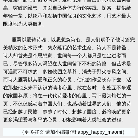
高、突破的设想，并以自己身体力行的实践、探索，提供给
年轻一辈，以继承和发扬中国优良的文化艺术，用艺术最大
限度地为人类服务。
雁翼以爱铸诗魂，以思想炼诗心。是人们赋予了他诗篇完
美精致的艺术形式，隽永蕴藉的艺术生命。诗人不是神圣，
诗人却首先是个思想家，世间每一个人都只是红尘过客而
已，尽管很多诗人渴望在人世间留下不朽的诗篇，但艺术是
可遇而不可求的；多如牧园之草芥，消失于野火春风之间。
而诗人雁翼以其爱和正义的心灵，使他的作品长存下去，活
在那些他从来不认识的读者心里，散在各时、各处互不争逐
的家国莽原；将在一代代诗爱者的心里，写下最为灿烂的一
页，不仅仅感动着中国人们，也感动着世界的人们。他的诗
已经超越了民族，超越了时代，超越了国度，必将唤醒更多
更多渴望爱与和平的心灵，积极影响着人类社会的进程。
（更多好文 请加小编微信happy_happy_maomi）