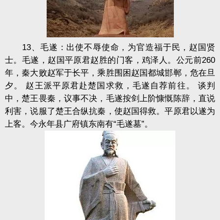
13、毛遂：出使不辱使命，为官造福于民，赵国贤
士。毛遂，赵国平原君赵胜的门客，鸡泽人。公元前260
年，秦大败赵军于长平，乘胜围困赵国都城邯郸，危在旦
夕。 赵王派平原君赴楚国求救，毛遂自荐前往。 谈判
中，楚王畏秦，议事不决，毛遂按剑上阶慷慨陈辞，直说
利害，说服了楚王合纵抗秦，使赵国得救。平原君以遂为
上客。今永年县广府镇东南有“毛遂墓”。