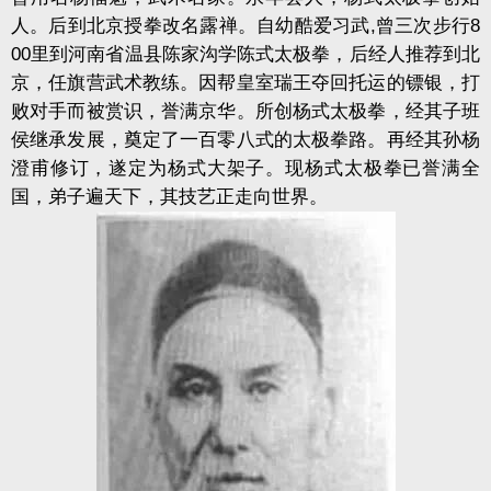
人。后到北京授拳改名露禅。自幼酷爱习武,曾三次步行8
00里到河南省温县陈家沟学陈式太极拳，后经人推荐到北
京，任旗营武术教练。因帮皇室瑞王夺回托运的镖银，打
败对手而被赏识，誉满京华。所创杨式太极拳，经其子班
侯继承发展，奠定了一百零八式的太极拳路。再经其孙杨
澄甫修订，遂定为杨式大架子。现杨式太极拳已誉满全
国，弟子遍天下，其技艺正走向世界。