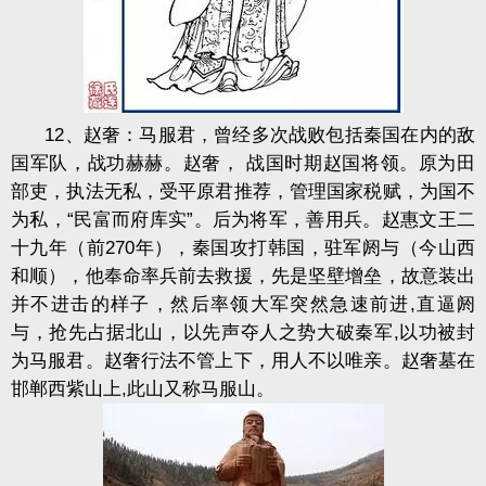
12、赵奢：马服君，曾经多次战败包括秦国在内的敌
国军队，战功赫赫。赵奢， 战国时期赵国将领。原为田
部吏，执法无私，受平原君推荐，管理国家税赋，为国不
为私，“民富而府库实”。后为将军，善用兵。赵惠文王二
十九年（前270年），秦国攻打韩国，驻军
阏
与（今山西
和顺），他奉命率兵前去救援，先是坚壁增垒，故意装出
并不进击的样子，然后率领大军突然急速前进,直逼阏
与，抢先占据北山，以先声夺人之势大破秦军,以功被封
为马服君。赵奢行法不管上下，用人不以唯亲。赵奢墓在
邯郸西紫山上,此山又称马服山。