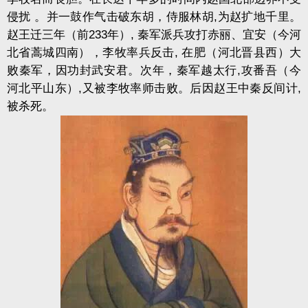
侵扰 。并一鼓作气击破东胡，侍服林胡,为赵扩地千里。
赵王迁三年（前233年）, 秦军派兵攻打
赤丽
、宜安（今河
北省蒿城四南），李牧率兵反击, 在肥（河北晋县西）大
败秦军，因功封武安君。次年，秦军越太行,攻番吾（今
河北平山东）,又被李牧率师击败。后因赵王中秦反间计,
被杀死。