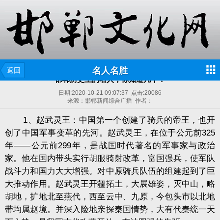
名人名胜
返回
邯郸历史上的名人，你知道几个？
日期:
2020-10-21 09:07:37
点击:
20086
来源：邯郸新闻综合广播 作者：
1、赵武灵王：中国第一个创建了骑兵的帝王，也开
创了中国军事变革的先河。赵武灵王，在位于公元前325
年——公元前299年，是战国时代著名的军事家与政治
家。他在国内带头实行胡服骑射改革，富国强兵，使军队
战斗力和国力大大增强。对中原骑兵队伍的组建起到了巨
大推动作用。赵武灵王开疆拓土，大展雄姿，灭中山，略
胡地，扩地北至燕代，西至云中、九原，今包头市以北地
带均属赵境。并深入险地亲探秦国情势，大有代秦统一天