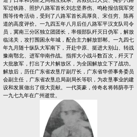
造了日军和伪匪之间相互残杀、营救抗日人员、掩护八路
军过铁路、照护八路军首长刘志坚养伤、鸣枪报信我军突
围等传奇活动，受到了八路军首长高厚良、宋任穷、陈再
道的高度评价。一九四五年八月后任八路军平汉支队司令
员，冀南三分区独立团团长，率领部队歼灭日伪军，解放
临
洺
关，攻打围困永年城，配合主力解放邯郸。一九四七
年九月随十纵队大军南下，开赴中原、挺进大别山、转战
豫南鄂北、进军华南作战。指挥大小战斗数百次，歼灭了
大批敌军，打出了大片解放区，为全国解放立下了战功。
解放后，历任广东省农垦厅副厅长，广东省华侨事务委员
会副主任，广东省农垦总局副局长等职，为农垦事业的建
设和发展做出了很大贡献。一代英豪，传奇名将韩荫亭于
一九七九年在广州逝世。