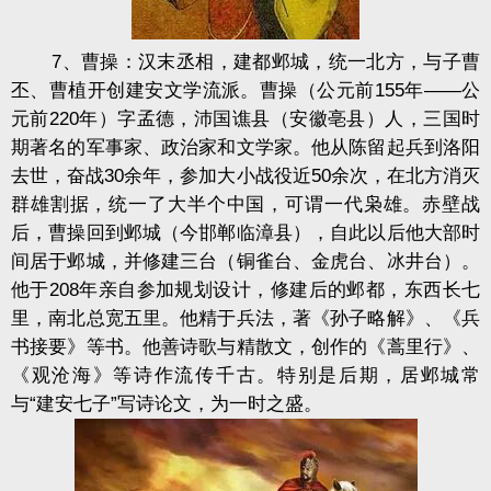
7、曹操：汉末丞相，建都邺城，统一北方，与子曹
丕、曹植开创建安文学流派。曹操（公元前155年——公
元前220年）字孟德，沛国谯县（安徽亳县）人，三国时
期著名的军事家、政治家和文学家。他从陈留起兵到洛阳
去世，奋战30余年，参加大小战役近50余次，在北方消灭
群雄割据，统一了大半个中国，可谓一代枭雄。赤壁战
后，曹操回到邺城（今邯郸临漳县），自此以后他大部时
间居于邺城，并修建三台（铜雀台、金虎台、冰井台）。
他于208年亲自参加规划设计，修建后的邺都，东西长七
里，南北总宽五里。他精于兵法，著《孙子略解》、《兵
书接要》等书。他善诗歌与精散文，创作的《蒿里行》、
《观沧海》等诗作流传千古。特别是后期，居邺城常
与“建安七子”写诗论文，为一时之盛。