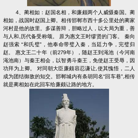
4、蔺相如：赵国名相，和廉颇两个人威慑秦国。蔺
相如，战国时赵国上卿。相传邯郸市西十多公里处的蔺家
河村是他的故里。多谋善辩，胆略过人，以大局为重，善
与人和,历代备受称颂。 原为惠文王时缪贤的门客。 秦向
赵强索 “和氏璧”，他奉命带璧入秦，当廷力争，完璧归
赵。 惠文王二十年（前279年），随赵王到
渑
池（今河南
渑池南）与秦王相会，以智勇斗秦王，免使赵王受辱，因
功拜为上卿。 对同朝大臣廉颇容忍谦让,使其愧悟，二人
成为团结御敌的知交。邯郸城内有条胡同名“回车巷”,相传
就是蔺相如在此回车给廉颇让路的地方。