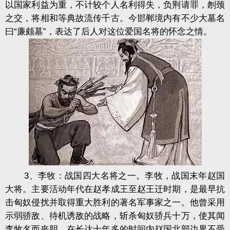
以国家利益为重，不计较个人名利得失，负荆请罪，刎颈
之交，将相和等典故流传千古。今邯郸境内有不少大墓名
曰“廉颇墓”，表达了后人对这位爱国名将的怀念之情。
3、李牧：战国四大名将之一。李牧，战国末年赵国
大将。主要活动年代在赵孝成王至赵王迁时期，是最早抗
击匈奴侵扰并取得重大胜利的著名军事家之一。他曾采用
示弱骄敌、待机诱敌的战略，斩杀匈奴骄兵十万，使其闻
李牧名而丧胆。在长达十年多的时间内赵国北部边界不受