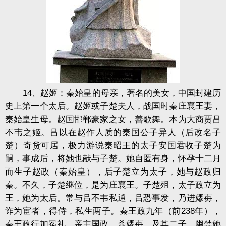
14、赵姬：秦始皇的母亲，著名的美女，中国封建历
史上第一个太后。赵姬或子楚夫人，战国时秦庄襄王妻，
秦始皇生母。赵国邯郸豪家之女，善歌舞。本为大商贾吕
不韦之姬。吕以在赵作人质的秦国公子异人（后改名子
楚）奇货可居，极力游说秦昭王的太子安国君收子楚为
嗣，事成后，将她也献与子楚。她自匿有身，怀孕十二月
而生子赵政（秦始皇），后子楚立为太子，她与赵政归
秦。不久，子楚继位，是为庄襄王。子楚殂，太子政立为
王，她为太后。常与吕不韦私通，吕恐事发，乃进
嫪
毐
，
诈为宦者，得侍，私生两子。秦王政九年（前238年），
秦王政行加冕礼，亲主国政，杀嫪毐，及其二子，幽禁她