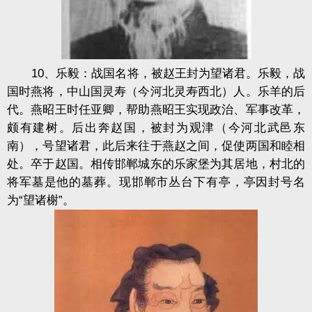
10、乐毅：战国名将，被赵王封为望诸君。乐毅，战
国时燕将，中山国灵寿（今河北灵寿西北）人。乐羊的后
代。燕昭王时任亚卿，帮助燕昭王实现政治、军事改革，
颇有建树。后出奔赵国，被封为观津（今河北武邑东
南），号望诸君，此后来往于燕赵之间，促使两国和睦相
处。卒于赵国。相传邯郸城东的乐家堡为其居地，村北的
将军墓是他的墓葬。现邯郸市丛台下有亭，亭因封号名
为“望诸榭”。