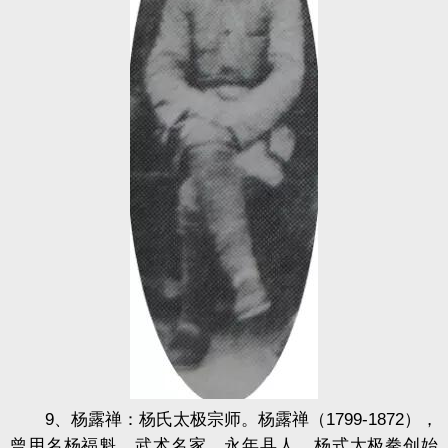
9、杨露禅：杨氏太极宗师。杨露禅（1799-1872），
曾用名杨福魁，武术名家。永年县人，杨式太极拳创始