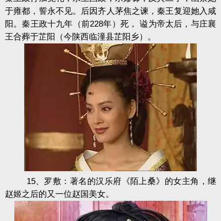
于雍都，誓永不见。后因齐人茅焦之谏，秦王复迎她入咸
阳。秦王政十九年（前228年）死， 谥为帝太后，与庄襄
王合葬于芷阳（今陕西临潼县芷阳乡）。
15、罗敷：著名的汉乐府《陌上桑》的女主角，继
赵姬之后的又一位赵国美女。