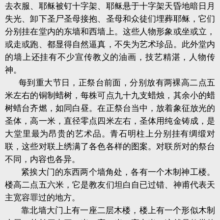
去衣服、耶稣被钉十字架、耶稣悬于十字架天昏地暗日月
失光、卸下圣尸圣母接抱、圣母和众徒们埋葬耶稣，它们
分别挂在堂内的东墙和西墙上。这些人物形象或坐或立，
或走或跑、都显得自然逼真，不失为艺术珍品。此外堂内
的墙上还挂有不少宣传教义的油画，技艺精湛，人物传
神。
每到重大节日，正祭台前面，分别放有两裸高二点五
米左右的铜制蜡树，每株可点九十九支蜡烛，其余小的蜡
树蜡台齐燃，如同白昼。在正祭台当中，放着象征放光的
圣体，高一米，直径零点四米左右，圣体用纯金铸成，是
大堂里最为昂贵的艺术品。青石明柱上分别挂有绸缎对
联，这些对联上绣满了各色各样的图案。对联所对的祭台
不同，内容也各异。
紧挨大门的东西两个墙角处，各有一个木制神工楼。
楼高二点五六米，它是教友们坦白自已过错、神甫代表天
主宽容罪过的地方。
靠北墙大门上有一座二层木楼，楼上有一个形似木制