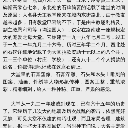
米，碑身高一点四八米，长一点一五米，厚零点三五米，
碑帽高零点七米。东北处的石碑简要的记载了建堂的时间
及原因：大名县天主教堂原来在城内东街路北，由于教友
越来越多，旧有教堂巳容纳不下，于是由主教恩利格及、
副主教恩利司等（均法国人），议定在路南建一座规模宏
大的宠爱之母大堂。它始建于一九一八年七月二号，竣工
于一九二一年九月二十六号。历时三年零二个月。西北处
的石碑详细地记载了为大堂捐款资助十元以上的八个县，
五十三个单位（村庄、学校），还有八十二个个人捐款的
姓名，也
都详细地记载在这座石碑上。
大堂里的石膏塑像、石膏浮雕、石头和木头上雕刻的
图案、油画、针绣等人物形象传神，图案工整，重笔浓
彩，精雕细刻，给人一种神秘、庄重、严肃的感觉。
大堂从一九二一年建成到现在，已有六十五年的历史
了。它经历了几次大的地震及历次战乱的袭击，依然完好
无缺，可见大堂不仅建的精巧壮观，而且布局合理，建筑
坚固。据一些天主教友回忆，当时神甫们说，大名县宠爱