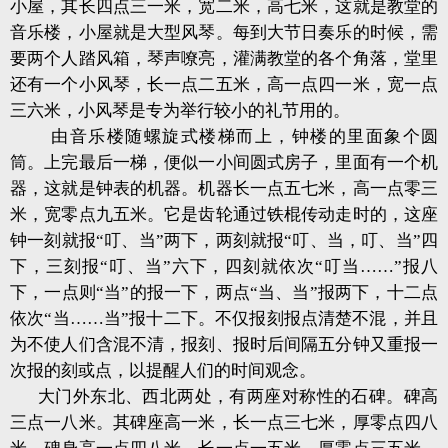
小屋，其长四点三一米，宽二米，高七米，这就是教堂的
音乐楼，小屋就是大型风琴。每到大节日奏乐的时候，需
要两个人踏风箱，琴声嘹亮，灌满教堂的各个角落，堂里
还有一个小风琴，长一点二五米，高一点四一米，宽一点
三六米，小风琴是专为举行较小的礼节用的。
由音乐楼随螺旋式楼梯而上，钟楼的里面象个圆
筒。上完最后一梯，便似一小间圆式房子，里面有一个机
器，这就是钟表的机器。机器长一点五七米，高一点零三
米，宽零点九五米。它是齿轮通过铁棍传动走时的，这座
钟一刻就报“叮、当”两下，两刻就报“叮、当，叮、当”四
下，三刻报“叮、当”六下，四刻就依次“叮当……”报八
下，一点则“当”的报一下，两点“当、当”报两下，十二点
依次“当……当”报十二下。不仅报刻报点清楚不混，并且
为不使人们含混不清，报刻、报时后间隔五分钟又重报一
次报的刻或点，以提醒人们的时间观念。
大门外东北、西北两处，有两座对称性的石碑。碑高
三点一八米。其碑座高一米，长一点三七米，厚零点四八