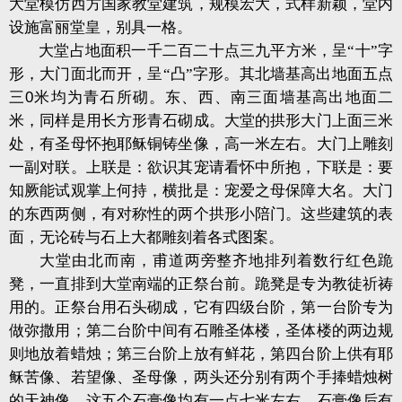
大堂模仿西方国家教堂建筑，规模宏大，式样新颖，堂内
设施富丽堂皇，别具一格。
大堂占地面积一千二百二十点三九平方米，呈“十”字
形，大门面北而开，呈“凸”字形。其北墙基高出地面五点
三
0
米均为青石所砌。东、西、南三面墙基高出地面二
米，同样是用长方形青石砌成。大堂的拱形大门上面三米
处，有圣母怀抱耶稣铜铸坐像，高一米左右。大门上雕刻
一副对联。上联是：欲识其宠请看怀中所抱，下联是：要
知厥能试观掌上何持，横批是：宠爱之母保障大名。大门
的东西两侧，有对称性的两个拱形小陪门。这些建筑的表
面，无论砖与石上大都雕刻着各式图案。
大堂由北而南，甫道两旁整齐地排列着数行红色跪
凳，一直排到大堂南端的正祭台前。跪凳是专为教徒祈祷
用的。正祭台用石头砌成，它有四级台阶，第一台阶专为
做弥撒用；第二台阶中间有石雕圣体楼，圣体楼的两边规
则地放着蜡烛；第三台阶上放有鲜花，第四台阶上供有耶
稣苦像、若望像、圣母像，两头还分别有两个手捧蜡烛树
的天神像，这五个石膏像均有一点七米左右。石膏像后有