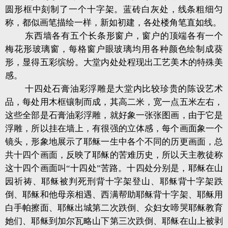
圆形框中刻制了一个十字架。蓝砖白灰处，线条粗细匀
称，都似画笔描绘一样，新如初建，各处楼角笔直如线。
东西墙各有五个长条形窗户，窗户的顶端各有一个
梅花形玻璃窗，每格窗户眼玻璃均用各种颜色绘制成葵
形，显得五彩缤纷。大堂内处处程现出工艺美木的特殊美
感。
十四处石膏油彩浮雕是大堂内比较珍贵的陈设艺术
品，每处用木框镶制而成，其高二米，宽一点五米左右，
这些全部是石膏油彩浮雕，就好象一张张图画，由于它是
浮雕，所以挂在墙上，有很强的立体感，每个画面象一个
镜头，形象地展示了耶稣一生中各个不同的历更画面，总
共十四个画面，反映了耶稣的苦难历史，所以天主教徒称
这十四个画面叫“十四处”苦路。十四处分别是，耶稣在山
园祈祷、耶稣被判死刑背十字架登山、耶稣背十字架跌
倒、耶稣和他母亲相遇、西满帮助耶稣背十字架、耶稣用
白手帕擦面、耶稣出城第二次跌倒、众妇女啼哭耶稣教育
她们、耶稣到加尔瓦略山下第三次跌倒、耶稣在山上被剥