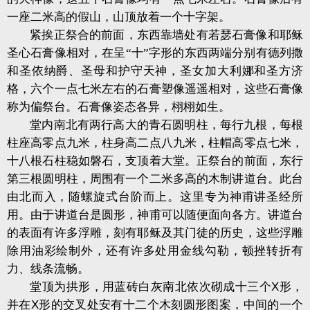
一座二米高的假山，山顶放着一个十字架。
紧挨正祭合的前面，东西靠墙处有若瑟石膏像和耶稣
圣心石膏像相对，在呈“十”字形的东西两端分别有德列撒
和圣依纳爵、圣母和护守天神，圣女加大利娜和圣方济
格，六个一点七米左右的石膏塑像遥遥相对，这些石膏像
称为偏祭台。石膏像姿态各异，栩栩如生。
堂内南北有两行高大的青石圆明柱，每行九根，每根
柱座高零点九米，柱身高二点八九米，柱帽高零点七米，
十八根石柱稳如磐石，支顶着大堂。正祭台的前面，东行
第三根圆明柱，周围有一个二米多高的木制讲道台。此台
由北而入，随螺旋式台阶而上。这里专为神甫讲圣经所
用。由于讲道台是圆形，神甫可以随便面向各方。讲道台
的表面有许多浮雕，刻有耶稣及其门徒的历史，这些浮雕
除用油彩绘制外，还有许多处用金线勾勒，顿挫转折有
力、线条流畅。
堂顶为拱形，用蓝砖白灰南北依次砌成十三个
X
形，
并在
X
形的交叉处安有十二个木刻圆形图案，中间的一个