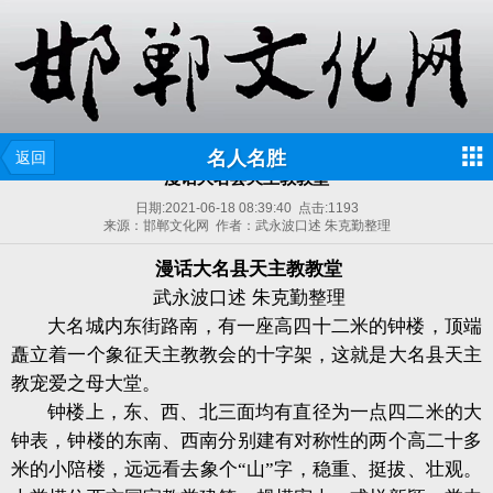
名人名胜
返回
漫话大名县天主教教堂
日期:
2021-06-18 08:39:40
点击:
1193
来源：邯郸文化网 作者：武永波口述 朱克勤整理
漫话大名县天主教教堂
武永波口述
朱克勤整理
大名城内东街路南，有一座高四十二米的钟楼，顶端
矗立着一个象征天主教教会的十字架，这就是大名县天主
教宠爱之母大堂。
钟楼上，东、西、北三面均有直径为一点四二米的大
钟表，钟楼的东南、西南分别建有对称性的两个高二十多
米的小陪楼，远远看去象个“山”字，稳重、挺拔、壮观。