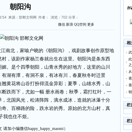
朝阳沟
亦
10:38:54 来源：邯郸文明网 作者： 浏览：
702
分享：
微信
新浪
QQ空间
更多
相
大江南北，家喻户晓的《朝阳沟》，戏剧故事创作原型地
武
然村，该剧作家杨兰春就出生在这里。朝阳沟是条东西
此
之
明媚。是个四季朝阳，山青水秀的好地方，这里的山川
从
，有湖有潭，有洞不泉，有冰有川，春夏秋冬时迁景
斋
连翘黄花将山谷打扮得流金异彩；夏季，山雄水秀，山
斋
水断跌而下，尤如一幅
册水画卷；秋季，霜打红叶，一
朝
季，北国风光，松涛阵阵，滴水成冰，造就的冰瀑十分
栏
的奇、百梯路的险，跌水岩的秀。原始的北方山村，真
子我也住不烦。
栏
请加小编微信happy_happy_maomi）