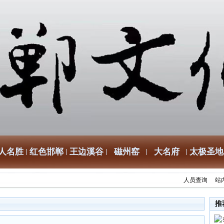
人名胜
红色邯郸
王边溪谷
磁州窑
大名府
太极圣地
人员查询
站
推