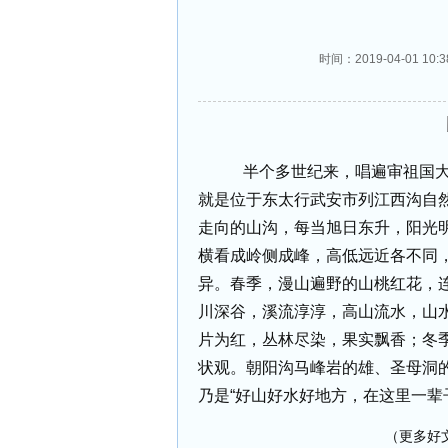
时间：2019-04-01 
半个多世纪来，唱遍审祖国
就是位于东太行武安市列江西沟自
走向的山沟，每当旭日东升，阳光
横看成岭侧成峰，高低远近各不同
异。春季，漫山遍野的山桃红花，
川深谷，溪流淳淳，高山流水，山
片为红，丛林尽染，果实飘香；冬
状观。朝阳沟马峰岩的雄、圣母洞
乃是“好山好水好地方，在这里一辈
（更多好文 