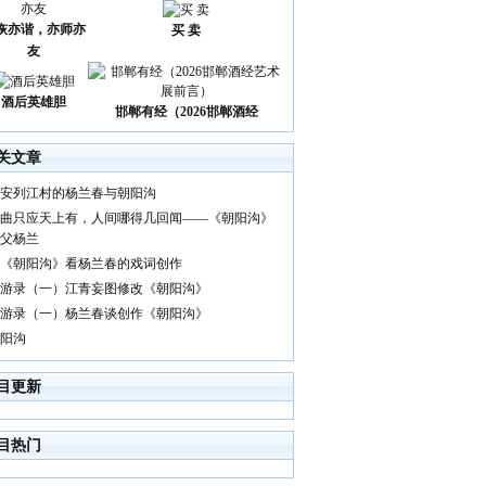
诙亦谐，亦师亦
买 卖
友
酒后英雄胆
邯郸有经（2026邯郸酒经
关文章
安列江村的杨兰春与朝阳沟
曲只应天上有，人间哪得几回闻——《朝阳沟》
父杨兰
《朝阳沟》看杨兰春的戏词创作
游录（一）江青妄图修改《朝阳沟》
游录（一）杨兰春谈创作《朝阳沟》
阳沟
目更新
目热门