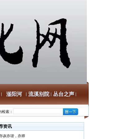
滏阳河
流溪别院
丛台之声
内检索：
荐资讯