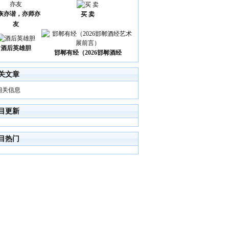
诙亦谐，亦师亦
买 卖
友
酒后英雄胆
邯郸有经（2026邯郸酒经
关文章
相关信息
目更新
目热门