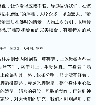
佛像，让你看得应接不暇。导游告诉我们，在该
帝后礼佛图
”
的浮雕，人物众多，场面宏大。
“
帝
皇帝皇后礼佛时的情景，人物主次分明，眼晴传
体现了雕刻和绘画的完美结合，有着特别的意
方柱左侧龛内雕刻着一尊菩萨，上体微微有些曲
自然下垂，搭于肘上，生动逼真。下身着羊肠
身上纹饰别具一格，线条分明，只觉漂亮好看，
左脚微微踮起，赤足光脚滑脂，整个身体重心似
像的造型、娟秀的身段、雅致的动作，已达到神
专家说，对大佛洞的研究，我们才刚刚起步，它