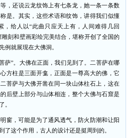
饰等，还说云龙纹饰上有七条龙，她一条一条数
头称是。其实，这些术语和纹饰，讲得我们似懂
紫，给人以
“
此曲只应天上有，人间难得几回
窟雕刻和壁画彩绘完美结合，堪称开创了全国的
先例就展现在大佛洞。
菩萨
”
。大佛在正面，我们见到了。二菩萨在哪
中心方柱是三面开龛，正面是一尊高大的佛，它
。二菩萨与大佛开凿在同一块山体柱石上，这在
佛的后壁上部分与山体相连，整个大佛与石窟是
了。
个明窗，可能是为了通风透气，防火防潮和让阳
到了这个作用，古人的设计还是挺周到的。