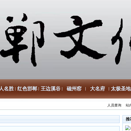
人名胜
红色邯郸
王边溪谷
磁州窑
大名府
太极圣地
人员查询
站
推