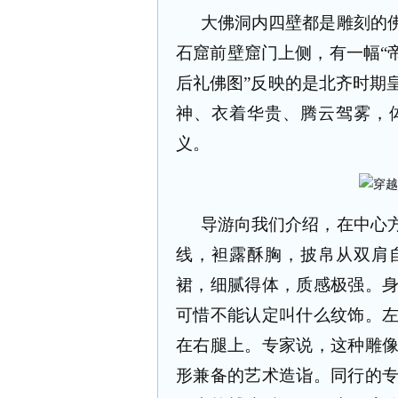
大佛洞内四壁都是雕刻的
石窟前壁窟门上侧，有一幅
“
后礼佛图
”
反映的是北齐时期
神、衣着华贵、腾云驾雾，
义。
导游向我们介绍，在中心
线，袒露酥胸，披帛从双肩
裙，细腻得体，质感极强。
可惜不能认定叫什么纹饰。
在右腿上。专家说，这种雕
形兼备的艺术造诣。同行的