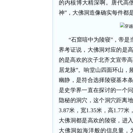
的内核博大精深啊。唐代高
神
”
，大佛洞造像确实每件都
“
石窟喑中为陵寝
”
，帝是
界考证说，大佛洞对应的是
的是高欢的次子北齐文宣帝高
居龙脉
”
。响堂山四面环山，
幽静，是符合选择陵寝基本
是史学界一直在探讨的一个
隐秘的洞穴，这个洞穴距离
3.87
米，宽
1.35
米，高
1.77
米
大佛洞都是高欢的陵寝，进
大佛洞如海洋般的信息量，