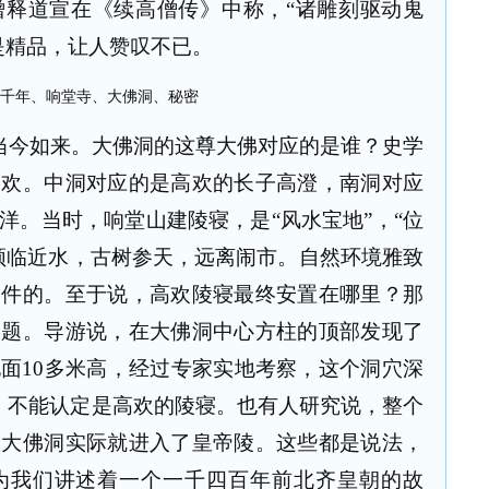
僧释道宣在《续高僧传》中称，
“
诸雕刻驱动鬼
是精品，让人赞叹不已。
当今如来。大佛洞的这尊大佛对应的是谁？史学
高欢。中洞对应的是高欢的长子高澄，南洞对应
洋。当时，响堂山建陵寝，是
“
风水宝地
”
，
“
位
频临近水，古树参天，远离闹市。自然环境雅致
条件的。至于说，高欢陵寝最终安置在哪里？那
问题。导游说，在大佛洞中心方柱的顶部发现了
地面
10
多米高，经过专家实地考察，这个洞穴深
，不能认定是高欢的陵寝。也有人研究说，整个
入大佛洞实际就进入了皇帝陵。这些都是说法，
为我们讲述着一个一千四百年前北齐皇朝的故