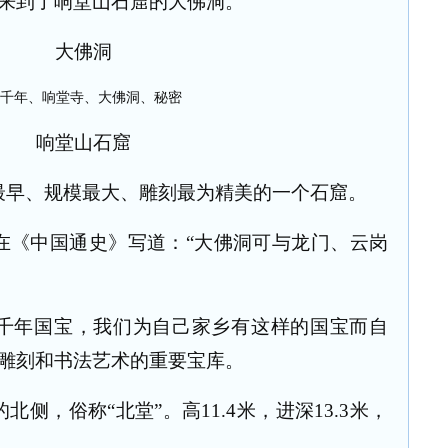
来到了响堂山石窟的大佛洞。
大佛洞
响堂山石窟
最早、规模最大、雕刻最为精美的一个石窟。
在《中国通史》写道：
“
大佛洞可与龙门、云岗
千年国宝，我们为自己家乡有这样的国宝而自
雕刻和书法艺术的重要宝库。
的北侧，俗称
“
北堂
”
。高
11.4
米，进深
13.3
米，