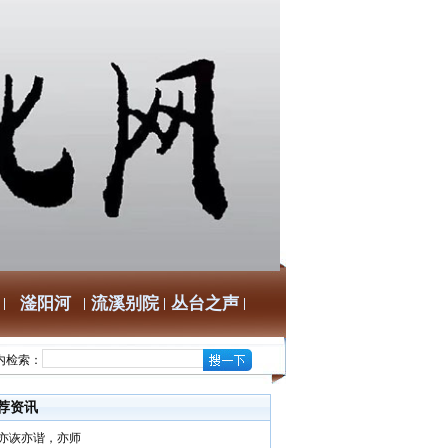
滏阳河
流溪别院
丛台之声
内检索：
荐资讯