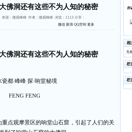
大佛洞还有这些不为人知的秘密
亦
33:26 来源：微观峰峰 作者：微观峰峰 浏览：
1113
分享：
微信
新浪
QQ空间
更多
相
无
大佛洞还有这些不为人知的秘密
栏
水瓷都
峰
峰
探
·
响堂秘境
栏
FENG FENG
为重点观摩景区的响堂山石窟，引起了人们的关