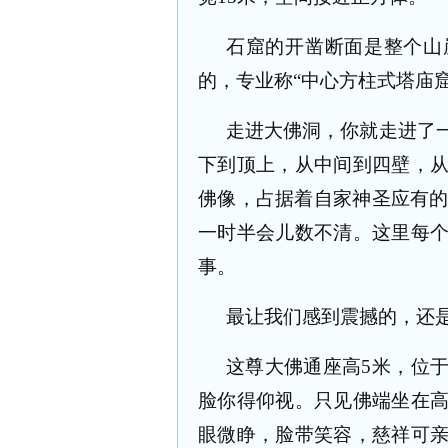
石窟的开凿断面是整个山
的，专业称
“
中心方柱式塔庙
走进大佛洞，你就走进了
下到顶上，从中间到四壁，
佛像，占据着自家神圣应有
一时半会儿数不清。这里每
事。
最让我们感到震撼的，还
这尊大佛通座高
5
米，位
脸你得仰视。只见佛端坐在
眼微睁，脸带笑容，慈祥可