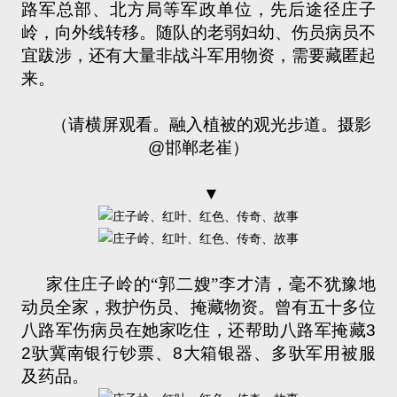
路军总部、北方局等军政单位，先后途径庄子
岭，向外线转移。随队的老弱妇幼、伤员病员不
宜跋涉，还有大量非战斗军用物资，需要藏匿起
来。
（请横屏观看。融入植被的观光步道。摄影
@
邯郸老崔）
▼
家住庄子岭的“郭二嫂”李才清，毫不犹豫地
动员全家，救护伤员、掩藏物资。曾有五十多位
八路军伤病员在她家吃住，还帮助八路军掩藏
3
2
驮冀南银行钞票、
8
大箱银器、多驮军用被服
及药品。