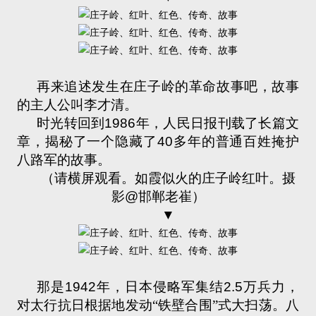
再来追述发生在庄子岭的革命故事吧，故事
的主人公叫李才清。
时光转回到
1986
年，人民日报刊载了长篇文
章，揭秘了一个隐藏了
40
多年的普通百姓掩护
八路军的故事。
（请横屏观看。如霞似火的庄子岭红叶。摄
影
@
邯郸老崔）
▼
那是
1942
年，日本侵略军集结
2.5
万兵力，
对太行抗日根据地发动“铁壁合围”式大扫荡。八