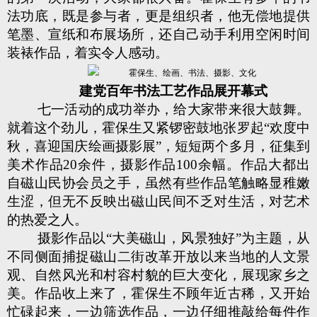
法功底，既是参与者，更是组织者，他无偿地提供
笔墨、宣纸和布展场所，还自己动手利用空闲时间
装裱作品，着实令人感动。
建党百年书法工艺作品展开幕式
七一活动的成功举办，给大家带来很大鼓舞。
就着这个劲儿，霍保生又紧锣密鼓地张罗起“欢度中
秋，喜迎国庆绘画摄影展”，短短两个多月，征集到
美术作品20余件，摄影作品100余幅。作品大都出
自磁山民协会员之手，虽然有些作品笔触略显稚嫩
生涩，但无不反映出磁山民间不乏对生活，对艺术
的热爱之人。
摄影作品以“大美磁山，风景独好”为主题，从
不同侧面捕捉磁山二街改革开放以来当地的人文景
观、自然风光和村容村貌的巨大变化，展现家乡之
美。作品收上来了，霍保生不顾年近古稀，又开始
忙碌起来，一边筛选作品，一边仔细推敲给每件作