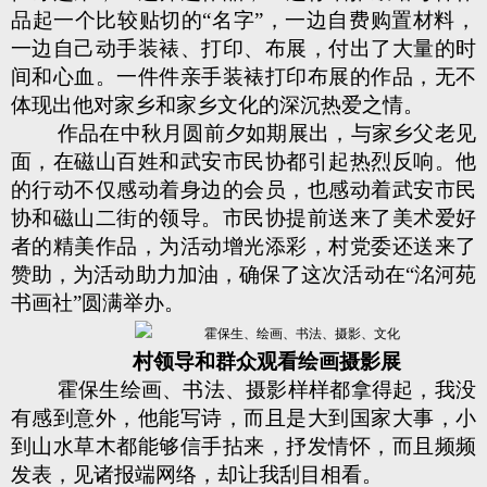
品起一个比较贴切的“名字”，一边自费购置材料，
一边自己动手装裱、打印、布展，付出了大量的时
间和心血。一件件亲手装裱打印布展的作品，无不
体现出他对家乡和家乡文化的深沉热爱之情。
作品在中秋月圆前夕如期展出，与家乡父老见
面，在磁山百姓和武安市民协都引起热烈反响。他
的行动不仅感动着身边的会员，也感动着武安市民
协和磁山二街的领导。市民协提前送来了美术爱好
者的精美作品，为活动增光添彩，村党委还送来了
赞助，为活动助力加油，确保了这次活动在“洺河苑
书画社”圆满举办。
村领导和群众观看
绘画摄影展
霍保生绘画、书法、摄影样样都拿得起，我没
有感到意外，他能写诗，而且是大到国家大事，小
到山水草木都能够信手拈来，抒发情怀，而且频频
发表，见诸报端网络，却让我刮目相看。