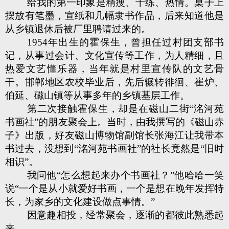
给我的第一印象是精瘦、干练、热情。桌子上
摆放有笔墨，宣纸和几幅隶书作品，后来知道他是
从乡镇退休后被厂里聘请过来的。
1954年出生的霍保生，曾担任过村团支部书
记，从事过会计、文化宣传等工作，为人精细，且
热爱文艺懂乐器，当年就是村里宣传队的文艺骨
干。邯郸地区农校毕业后，先后辗转徘徊、崔炉、
伯延、磁山镇等从事多年的乡镇基层工作。
第二次接触霍保生，却是在磁山二街“洺河苑
书画社”的朋友聚会上。当时，由我撰写的《磁山赤
子》出版，好友磁山博物馆副馆长张海江让我带本
书过去，没想到“洺河苑书画社”的社长竟然是“旧时
相识”。
我问他“怎么想起来办个书画社？”他哈哈一笑
说“一个是从小就爱好书画，一个是想在晚年发挥特
长，为家乡的文化建设做点事情。”
因意趣相投，经常聚会，逐渐的都彼此熟悉起
来。