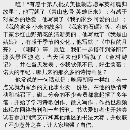
瞧！“有感于第八批抗美援朝志愿军英雄魂归
故里”，他写就了《青山忠骨 英雄归来》；有感于
对家乡的热爱，他写就了《我的家乡 可爱的山》；
《我的家乡 小米的故乡》《我家的石碾》等。有感
于家乡红山野菊花的清新美丽，他写就了《我是山
姑娘》，有感于季节的变化，他写就了《中秋的月
亮》、《霜降》等。最近，我们一起搭伴到滏阳河
源头景区游览，当天回来他即写就了《金村游
记》，并在当天发表，令我钦佩不已，好生羡慕：
偌大的年纪，哪儿来的那么多的诗情画意？
他常说的一句话就是：晚霞朝霞一样红，有一
点光就为家乡的文化事业发一份热。在他的热情带
动和感召下，磁山分会的不少会员都拿起撂了多年
笔，开始了学习诗歌创作、散文写作，作品也频频
出现在网络微刊和一些报刊。书法爱好者也开始尝
试着参加到武安市和其他地区的书法大赛，并收获
了不少意外之喜，让大家增强了自信。