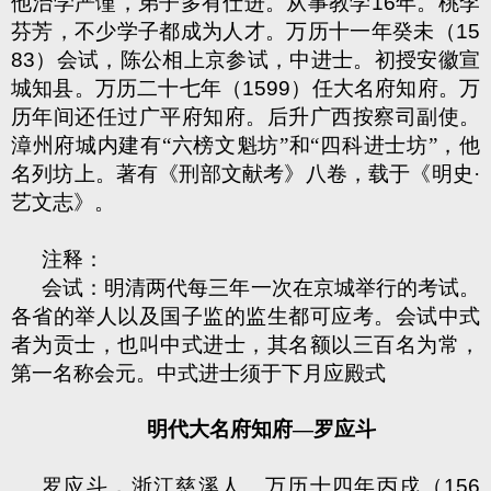
他治学严谨，弟子多有仕进。从事教学
16
年。桃李
芬芳，不少学子都成为人才。万历十一年癸未（
15
83
）会试，陈公相上京参试，中进士。初授安徽宣
城知县。万历二十七年（
1599
）任大名府知府。万
历年间还任过广平府知府。后升广西按察司副使。
漳州府城内建有“六榜文魁坊”和“四科进士坊”，他
名列坊上。著有《刑部文献考》八卷，载于《明史·
艺文志》。
注释：
会试：明清两代每三年一次在京城举行的考试。
各省的举人以及国子监的监生都可应考。会试中式
者为贡士，也叫中式进士，其名额以三百名为常，
第一名称会元。中式进士须于下月应殿式
明代大名府知府—罗应斗
罗应斗，浙江慈溪人。万历十四年丙戌（
156