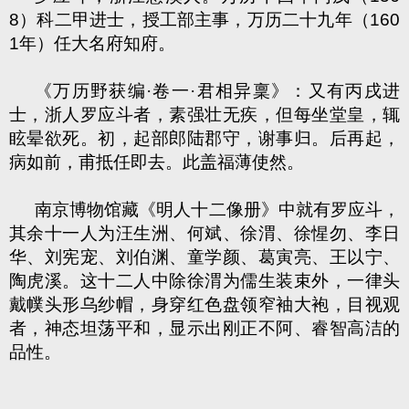
8
）科二甲进士，授工部主事，万历二十九年（
160
1
年）任大名府知府。
《万历野获编·卷一·君相异稟》：又有丙戌进
士，浙人罗应斗者，素强壮无疾，但每坐堂皇，辄
眩晕欲死。初，起部郎陆郡守，谢事归。后再起，
病如前，甫抵任即去。此盖福薄使然。
南京博物馆藏《明人十二像册》中就有罗应斗，
其余十一人为汪生洲、何斌、徐渭、徐惺勿、李日
华、刘宪宠、刘伯渊、童学颜、葛寅亮、王以宁、
陶虎溪。这十二人中除徐渭为儒生装束外，一律头
戴幞头形乌纱帽，身穿红色盘领窄袖大袍，目视观
者，神态坦荡平和，显示出刚正不阿、睿智高洁的
品性。