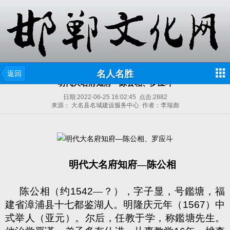
名人名胜
返回
明代大名府知府—陈公相、罗应斗
日期:
2022-06-25 16:02:45
点击:
2882
来源： 大名县名城建设服务中心 作者：李瑞彪
明代大名府知府—陈公相
陈公相（约
1542
—？），字子显，号鑑塘，福
建省漳浦县十七都鉴湖人。明隆庆元年（
1567
）中
式举人（亚元）。尔后，任教于学，称鑑塘先生。