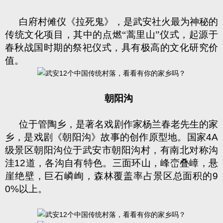
白府村傩仪《拉死鬼》，是武安社火最为神秘的
传统文化项目，其中的点燃“蒿里山”仪式，起源于
春秋战国时期的祭祀仪式，具有极高的文化研究价
值。
朝阳沟
位于管陶乡，是著名戏剧作家杨兰春老先生的家
乡，是戏剧《朝阳沟》故事的创作原型地。国家
4A
级景区朝阳沟位于武安市朝阳沟村，有南北对称沟
洼
12
道，各沟自有特色。三面环山，峰峦叠嶂，悬
崖绝壁，巨石嶙峋，森林覆盖率占景区总面积的
9
0%
以上。