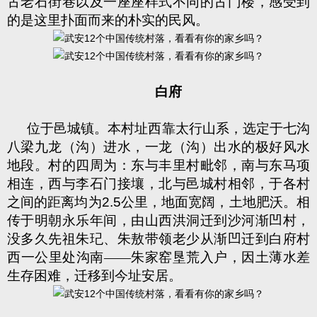
古老石街巷以及一座座样式不同的古门楼，感受到
的是这里扑面而来的朴实的民风。
白府
位于邑城镇。本村址西靠太行山系，选定于七沟
八梁九龙（沟）进水，一龙（沟）出水的极好风水
地段。村的四周为：东与丰里村毗邻，南与东马项
相连，西与李石门接壤，北与邑城村相邻，于各村
之间的距离均为
2.5
公里，地面宽阔，土地肥沃。相
传于明朝永乐年间，由山西洪洞迁到沙河渐凹村，
没多久先祖朱玘、朱敖带领老少从渐凹迁到白府村
西一公里处沟南——朱家窑垦荒入户，因土薄水差
生存困难，迁移到今址安居。