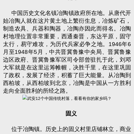
中国历史文化名镇冶陶镇政府所在地。从唐代开
始冶陶人就在这片黄土地上繁衍生息，冶炼矿石，
制造农具、兵器和陶器，冶陶亦因此而得名。冶陶
村地理位置非常重要，西通秦晋，东达平原，固守
太行，易守难攻，为历代兵家必争之地。
1946
年
6
月至
1948
年
5
月，中共晋冀鲁豫中央局、晋冀鲁豫
边区政府、晋冀鲁豫军区司令部曾驻扎于此，刘邓
大军就是在这里运筹帷幄，决胜千里，在这里巩固
了政权，发展了经济，积蓄了巨大能量。从冶陶到
西柏坡，从西柏坡到北京，冶陶是中国从一方胜利
走向全面胜利的所经之路。
固义
位于冶陶镇。历史上的固义村里店铺林立，商业