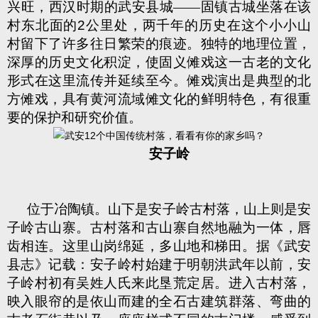
兴旺，西汉时期的武安县城――固镇古城坐落在该
村东北面的
2
公里处，两千年的历史在这个小小山
村留下了许多往日繁荣的痕迹。独特的地理位置，
深厚的历史文化积淀，使固义傩戏这一古老的文化
形式在这里流传并延续至今。傩戏演出是典型的北
方傩戏，具有黄河流域傩文化的鲜明特色，有很重
要的保护和研究价值。
安子岭
位于冶陶镇。山下是安子岭古村落，山上则是安
子岭古山寨。古村落和古山寨自然地融为一体，唇
齿相连。这里山岗绵延，多山地和梯田。据《武安
县志》记载：安子岭村始建于明朝洪武年以前，安
子岭村初有吴姓人氏来此垦荒定居。进入古村落，
映入眼帘的是依山而建的全石古建筑群落、弯曲的