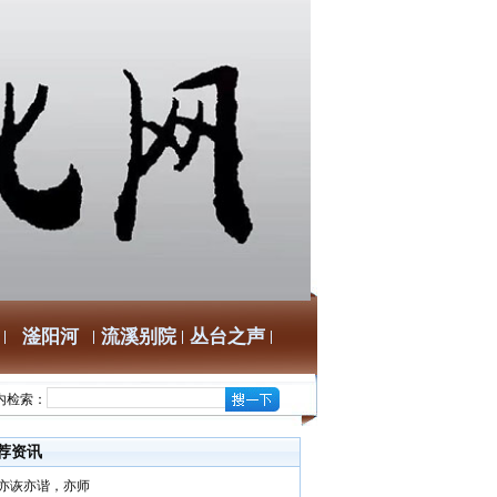
滏阳河
流溪别院
丛台之声
内检索：
荐资讯