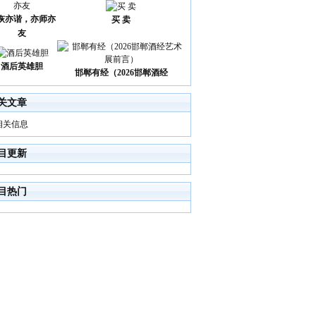
诙亦谐，亦师亦
买 卖
友
酒后英雄胆
邯郸有经（2026邯郸酒经
关文章
相关信息
目更新
目热门