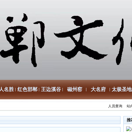
人名胜
红色邯郸
王边溪谷
磁州窑
大名府
太极圣地
人员查询
站
推