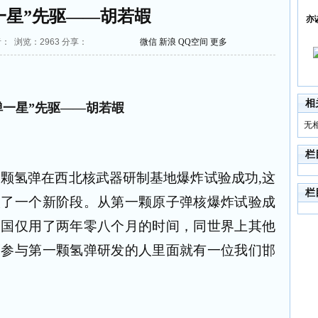
一星”先驱——胡若嘏
亦
作者： 浏览：
2963
分享：
微信
新浪
QQ空间
更多
相
弹一星”先驱——胡若嘏
无
栏
第一颗氢弹在西北核武器研制基地爆炸试验成功,这
栏
入了一个新阶段。从第一颗原子弹核爆炸试验成
中国仅用了两年零八个月的时间，同世界上其他
而参与第一颗氢弹研发的人里面就有一位我们邯