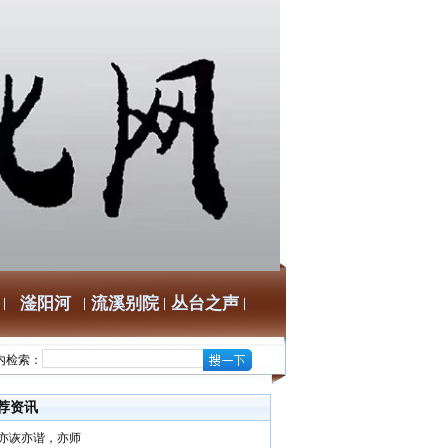
滏阳河
流溪别院
丛台之声
内检索：
荐资讯