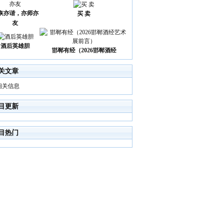
诙亦谐，亦师亦
买 卖
友
酒后英雄胆
邯郸有经（2026邯郸酒经
关文章
相关信息
目更新
目热门