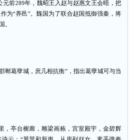
公元前289年，魏昭王入赵与赵惠文王会晤，把
作为“养邑”。魏国为了联合赵国抵御强秦，将
国。
邯郸葛孽城，庶几相抗衡”，指出葛孽城可与当
里，亭台榭廊，雕梁画栋，宫室殿宇，金碧辉
有诗云：“琴瑟和新声，从房列赵女。素手弹秦