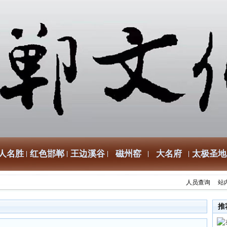
人名胜
红色邯郸
王边溪谷
磁州窑
大名府
太极圣地
人员查询
站
推