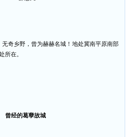
；无奇乡野，曾为赫赫名城！地处冀南平原南部
处所在。
曾经的葛孽故城