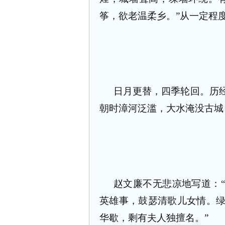
筝，欲老温柔乡。”从一定程
日月更替，四季轮回。历
朝时漳河泛滥，大水淹没古城
赵文廉不无悲凉地写道：
英雄事，鼓瑟清歌儿女情。
华歇，剩有夫人独擅名。”