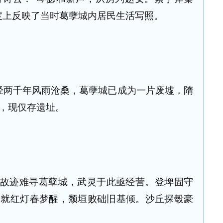
度上反映了当时葛孽城内居民生活写照。
经两千年风雨沧桑，葛孽城已成为一片废墟，隋
，现仅存遗址。
“故迹难寻葛孽城，武灵于此亟经营。登埤固守
绿就红灯春梦醒，颓垣败础旧基倾。沙丘探毂豪