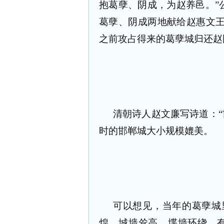
抱葛孽、阴成，为赵养邑。”
葛孽、阴成两地献给赵惠文王
之前攻占得来的葛孽城归还赵
清朝诗人赵文廉写诗道：“
时的邯郸城大小规模媲美。
可以想见，当年的葛孽城
煌，城墙耸高，堞墙环绕。