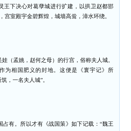
灵王下决心对葛孽城进行扩建，以拱卫赵都邯
，宫室殿宇金碧辉煌，城墙高耸，漳水环绕。
吴娃（孟姚，赵何之母）的行宫，俗称夫人城。
作为相国肥义的封地。这便是《寰宇记》所
所筑，一名夫人城”。
国占有。所以才有《战国策》如下记载：“魏王