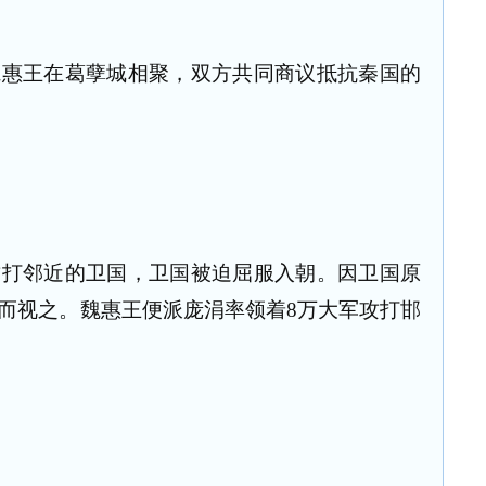
魏惠王在葛孽城相聚，双方共同商议抵抗秦国的
攻打邻近的卫国，卫国被迫屈服入朝。因卫国原
而视之。魏惠王便派庞涓率领着8万大军攻打邯