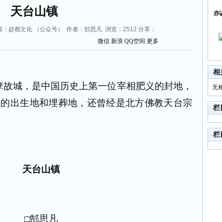
天台山镇
亦
:05 来源：赵都文化 （公众号） 作者：郜思凡 浏览：
2512
分享：
微信
新浪
QQ空间
更多
相
孽故城，是中国历史上第一位宰相肥义的封地，
无
君的出生地和埋葬地，还曾经是北方佛教天台宗
栏
栏
天台山镇
□郜思凡