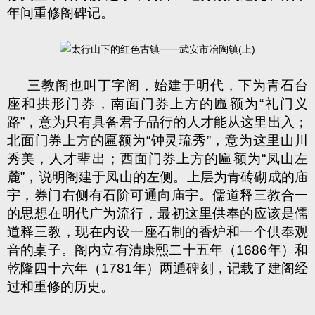
年间重修阁碑记。
三教阁也叫丁字阁，始建于明代，下为青石台
座和拱形门券，南面门券上方的匾额为
“
礼门义
路
”
，意为只有具备君子品行的人才能从这里出入；
北面门券上方的匾额为
“
钟灵琉秀
”
，意为这里山川
秀美，人才辈出；西面门券上方的匾额为
“
凤山左
麓
”
，说明阁建于凤山的左侧。上层为青砖砌成的庙
宇，券门右侧有石阶可通向庙宇。儒道释三教合一
的思想在明代广为流行，最初这里供奉的应该是儒
道释三教，现在内设一座石制的香炉和一个供奉观
音的桌子。阁内立有清康熙二十五年（
1686
年）和
乾隆四十六年（
1781
年）两通碑刻，记载了建阁经
过和重修的历史。