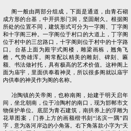
阁一般由两部分组成，下面是通道，由青石砌
成方形的台基，中开拱形门洞，坚固耐久。根据阁
所处的位置不同，建筑形式可分为一字阁、丁字阁
和十字阁三种。一字阁位于村口的大道上，丁字阁
位于村中的三岔路口，十字阁则位于村中的十字路
口。台基上面为殿宇式阁楼，雕梁画栋，翘角飞
檐，气势雄浑。阁常配以精美的雕刻、碑刻、匾
额、书法做衬托，具有极高的艺术价值。这种阁上
面为庙宇，里面供奉着神灵，所以很多阁就以庙宇
内供奉的神灵作为阁的名称。
冶陶镇的关帝阁，也称南阁，始建于明天启年
间，坐北朝南，位于冶陶村的南口，现为邯郸市文
物保护单位。底层为青石建筑，南拱券上的浮雕为
花草图案，门券上方的画额楷书刻“洺滨一隅”四
字，意为洛河岸边的小角落。右下角落款小字为“天