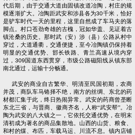
代后期，由于交通大道由固镇改道冶陶，村庄的规
模逐渐扩大。冶陶距武安和涉县各为
30
千米，恰好
是驴车时代一天的里程，这里自然成了车马夫的落
脚点。村口苍劲奇雄的古槐，冠如华盖、见证着古
镇沧桑的历史。那时武（安）涉（县）公路从村中
穿过，大道通衢，交通便捷，至今冶陶镇仍保持着
明显的交通优势、邯长铁路、青兰高速从境内穿
过，
309
国道东西贯穿，市级公路磁阳线从镇东部
南北通过，运输十分畅通。
武安的商业自古繁华、明清至民国初期，农商
并茂，商队车马铬择不绝，南方的丝绸、东北的药
材都汇集于此，终日热闹异常。武安的药商曾垄断
东北三省，与晋商、徽商齐名，人称“武安帮”。冶
陶为武安的八大镇之一，它依托交通优势，在明末
清初成为著名的商品集散地。山西的山货、粮食、
和村的煤、布匹，车载马运、川流不息。镇内店铺