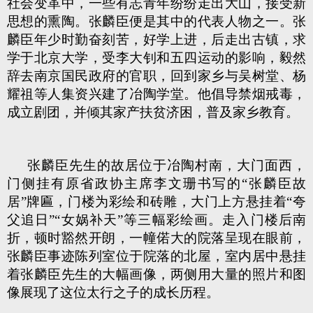
社会变革中，一些有志青年纷纷走出大山，接受新
思想的熏陶。张麟臣便是其中的代表人物之一。张
麟臣年少时勤奋刻苦，好学上进，后走出古镇，求
学于北京大学，受李大钊和五四运动的影响，毅然
辞去南京国民政府的官职，回到家乡与吴树堂、杨
耀祖等人集资兴建了冶陶学堂。他倡导禁烟戒毒，
成立剧团，并倾其家产扶贫济困，普及家乡教育。
张麟臣先生的故居位于冶陶村南，大门面西，
门侧挂有原省政协主席李文珊书写的“张麟臣故
居”牌匾，门楼为彩绘和砖雕，大门上方悬挂着“夸
父追日”“女娲补天”等三幅彩绘画。走入门楼后南
折，顿时豁然开朗，一幢偌大的院落呈现在眼前，
张麟臣事迹陈列室位于院落的北屋，室内居中悬挂
着张麟臣先生的大幅画像，两侧用大量的照片和图
像展现了这位太行之子的成长历程。