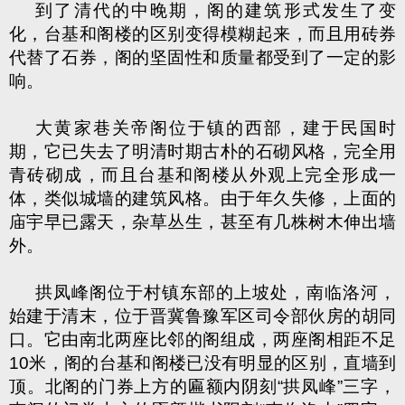
到了清代的中晚期，阁的建筑形式发生了变
化，台基和阁楼的区别变得模糊起来，而且用砖券
代替了石券，阁的坚固性和质量都受到了一定的影
响。
大黄家巷关帝阁位于镇的西部，建于民国时
期，它已失去了明清时期古朴的石砌风格，完全用
青砖砌成，而且台基和阁楼从外观上完全形成一
体，类似城墙的建筑风格。由于年久失修，上面的
庙宇早已露天，杂草丛生，甚至有几株树木伸出墙
外。
拱凤峰阁位于村镇东部的上坡处，南临洛河，
始建于清末，位于晋冀鲁豫军区司令部伙房的胡同
口。它由南北两座比邻的阁组成，两座阁相距不足
10
米，阁的台基和阁楼已没有明显的区别，直墙到
顶。北阁的门券上方的匾额内阴刻
“
拱凤峰
”
三字，