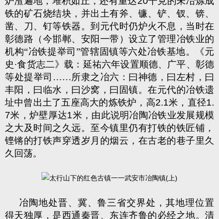
炉渣遍地，堆积如丘，还有重达
20
干克的未冶炼成
铁的矿石烧结块，并出土有斧、镰、铲、钗、锛、
凿、刀、钉等铁器。到元代时仍炉火不息，当时在
彰德路（今邯郸、安阳一带）设立了管理冶铁业的
机构“冶铁提举司”管辖固镇等六处冶铁基地。《元
史·食货志二》载：延祐六年设置顺德、广平、彰德
等处提举司……所隶之冶六：曰神德，曰左村，曰
丰阳，曰临水，曰沙窝，曰固镇。在元代的冶铁遗
址中曾出土了五座高大的炼铁炉，高
2.1
米，直径
1.
7
米，炉壁厚达
1
米，由此说明冶陶冶铁业发展规模
之大及时间之久远。至今镇里仍有打铁的铁匠铺，
铿锵的打铁声穿透岁月的烟云，在古老的巷子里久
久回荡。
冶陶地处晋、冀、鲁三省交界处，其地理位置
得天独厚，是西通秦晋、东连齐鲁的必经之地。清