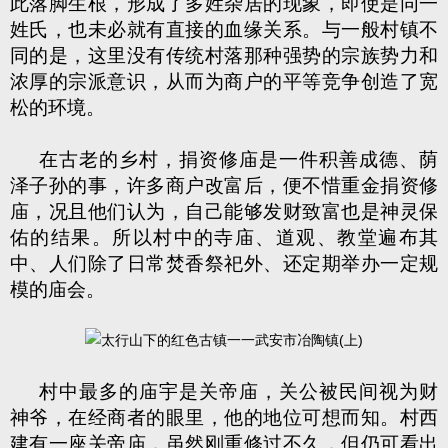
此落脚生根，形成了多姓杂居的现象，即使是同一
姓氏，也未必就有直接的血缘关系。与一般村镇不
同的是，这里没有传统村落那种强势的宗族势力和
浓厚的宗派意识，从而为商户的平等竞争创造了宽
松的环境。
在古老的乡村，捐资修庙是一件积善成德、荫
泽子孙的事，许多商户改富后，便不惜重金捐资修
庙，况且他们认为，自己能够发财致富也是神灵保
佑的结果。所以村中的寺庙、道观、教堂遍布其
中、人们除了日常焚香祭祀外、还定期举办一定规
模的庙会。
村中最多的庙宇是关帝庙，关公被民间视为财
神爷，在经商者的眼里，他的地位可想而知。村西
建有一座关帝庙，虽然刚重修过不久，但仍可看出