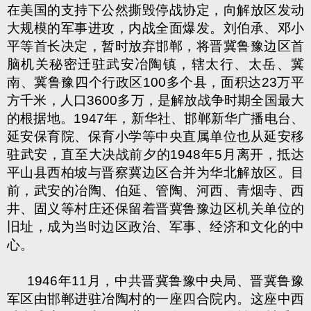
在美国的支持下公然撕毁停战协定，向解放区发动
大规模的军事进攻，内战全面爆发。刘伯承、邓小
平等首长决定，暂时放弃邯郸，将晋冀鲁豫边区首
脑机关秘密迁驻武安冶陶镇，辖太行、太岳、冀
南、冀鲁豫四个行政区
100
多个县，面积达
23
万平
方千米，人口
3600
多万，是解放战争时期全国最大
的根据地。
1947
年，新华社、邯郸新华广播电台、
延安保育院、保育小学等中央直属单位也从延安移
驻武安，直至大决战前夕的
1948
年
5
月离开，抵达
平山县西柏坡与晋察冀边区合并为华北解放区。目
前，武安的冶陶、伯延、管陶、河西、青烟寺、西
井、固义等村庄还保留着晋冀鲁豫边区机关单位的
旧址，成为当时边区政治、军事、经济和文化的中
心。
1946
年
11
月，中共晋冀鲁豫中央局、晋冀鲁豫
军区由邯郸进驻冶陶村的一座四合院内。这座中西