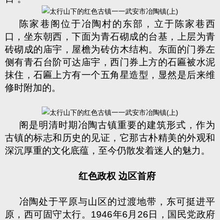
陈家巷阁位于冶陶村的东部，立于陈家巷西
口，坐东朝西，下面为青石砌成的台基，上层为青
砖砌成的庙宇，屋檐为砖仿木结构。东面的门券左
侧有青石台阶可达庙宇，西门券上方的石匾被水泥
抹住，石匾上方有一个五角星造型，显然是后来维
修时附加的。
阁是明清时期冶陶古镇重要的建筑形式，作为
古镇的标志和历史的见证，它那古朴精美的外观和
深沉厚重的文化底蕴，至今仍散发着迷人的魅力。
红色政权
边区首府
冶陶处于平原与山区的过渡地带，东可挺进平
原，西可固守太行。
1946
年
6
月
26
日，国民党政府