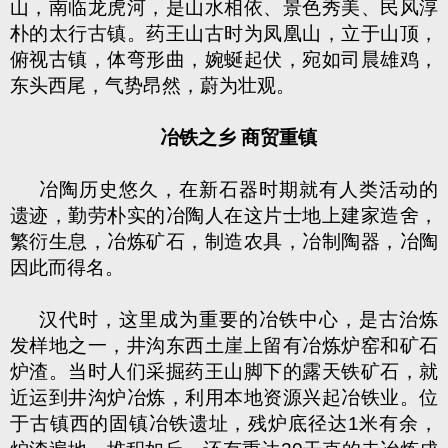
山，南临龙虎河，是山水相依、景色秀美、民风淳
朴的太行古镇。药王山古时为凤凰山，立于山顶，
俯视古镇，体弯形曲，婉蜒起伏，宛如司晨雄鸡，
东头西尾，气势昂然，蔚为壮观。
冶铁之乡 商贸重镇
冶陶历史悠久，在新石器时期就有人类活动的
遗迹，勤劳朴实的冶陶人在这片士地上建家造舍，
繁衍生息，冶炼矿石，制造农具，冶制陶器，冶陶
因此而得名。
汉代时，这里成为重要的冶铁中心，是古治炼
发样地之一，井沟东西土崖上留有冶炼炉窑和矿石
炉渣。当时人们采掘药王山脚下的露天铁矿石，就
近运到井沟炉冶炼，利用本地资源兴起冶铁业。位
于古镇西的固镇冶铁遗址，残炉底径达
1
米有余，