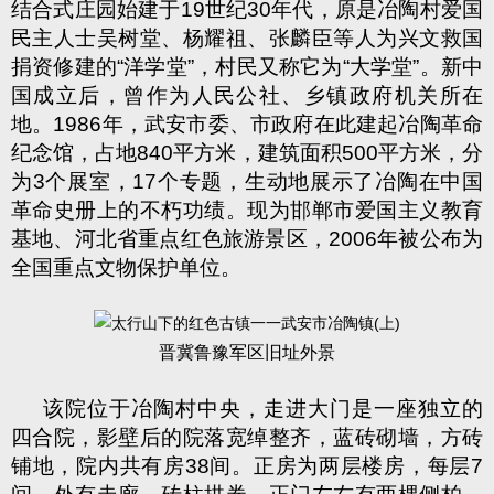
结合式庄园始建于
19
世纪
30
年代，原是冶陶村爱国
民主人士吴树堂、杨耀祖、张麟臣等人为兴文救国
捐资修建的
“
洋学堂
”
，村民又称它为
“
大学堂
”
。新中
国成立后，曾作为人民公社、乡镇政府机关所在
地。
1986
年，武安市委、市政府在此建起冶陶革命
纪念馆，占地
840
平方米，建筑面积
500
平方米，分
为
3
个展室，
17
个专题，生动地展示了冶陶在中国
革命史册上的不朽功绩。现为邯郸市爱国主义教育
基地、河北省重点红色旅游景区，
2006
年被公布为
全国重点文物保护单位。
晋冀鲁豫军区旧址外景
该院位于冶陶村中央，走进大门是一座独立的
四合院，影壁后的院落宽绰整齐，蓝砖砌墙，方砖
铺地，院内共有房
38
间。正房为两层楼房，每层
7