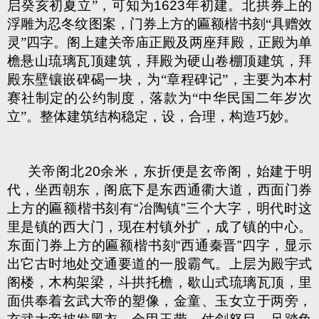
启癸亥初夏立”，可知为
1623
年初建。北拱券上的
浮雕为忍冬纹图案，门券上方的匾额楷书刻“具赠效
灵”四字。阁上建关帝庙正殿及两座拜殿，正殿为单
檐悬山琉璃瓦顶建筑，拜殿为硬山卷棚顶建筑，拜
殿东壁镶嵌碑碣一块，为“章程碑记”，主要为本村
赛社制定的公约制度，落款为“中华民国二年岁次
立”。整体建筑结构稳定，设，合理，构造巧妙。
关帝阁北
20
余米，东折便是玄帝阁，始建于明
代，坐西朝东，阁底下是东西通衢大道，西面门券
上方的匾额楷书刻有
“
冶陶镇
”
三个大字，明代时这
里是镇的西大门，现在村镇外扩，成了镇的中心。
东面门券上方的匾额楷书刻
“
西通秦晋
”
四字，显示
出它古时地处交通要道的一股霸气。上层为殿宇式
阁楼，木构架梁，斗拱托檐，歇山式琉璃瓦顶，里
面供奉着玄武大帝的塑像，金童、玉女立于两旁，