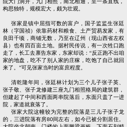
院大门洞开，九门相照，南北相通，呈一条直线，
构思独特，规模宏大，颇为壮观。
张家是镇中屈指可数的富户，国子监监生张廷
林（字国祯）依靠药材和粮食、土产贸易发家，有
良田千顷，商铺无数，乃至在辽州（现山西省左权
县）也有四百亩土地。据村民传说，有一次牲口跑
走了，长工去禀告东家，东家却说：“反正跑不出咱
家的地盘，吃不了别人家的庄稼，吃饱了自己就回
来了。”可见张家当时的富庶程度。
清乾隆年间，张廷林计划为三个儿子张子英、
张子敬、张子龙修建三座九门相照格局的建筑群，
但建起了中间和西面两串院落后，东面只盖了一进
院，家道就衰落了。
张家大院这幢较为完整的院落是三儿子张子龙
的，三进院落有房
80
间左右，如今已被分割居住。
大院坐北朝南，门楼的上面雕梁画栋，下面石刻精