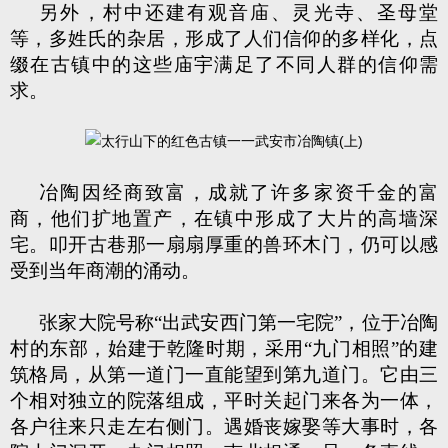
另外，村中还建有观音庙、灵光寺、圣母堂
等，多姓氏的杂居，形成了人们信仰的多样化，点
缀在古镇中的这些庙宇满足了不同人群的信仰需
求。
冶陶因经商致富，成就了许多家资千金的富
商，他们扩地置产，在镇中形成了大片的高墙深
宅。叩开古巷那一扇扇厚重的兽环木门，仍可以感
受到当年商潮的涌动。
张家大院号称“出武安西门第一宅院”，位于冶陶
村的东部，始建于乾隆时期，采用“九门相照”的建
筑格局，从第一道门一直能望到第九道门。它由三
个相对独立的院落组成，平时关起门来各为一体，
各户往来只走左右侧门。遇婚丧嫁娶等大事时，各