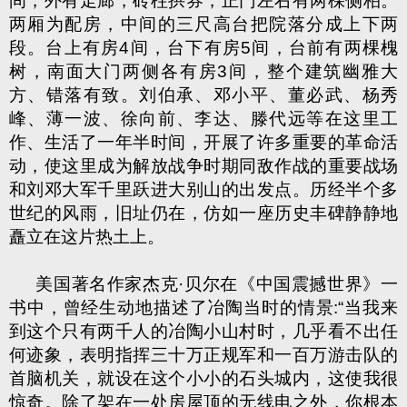
间，外有走廊，砖柱拱券，正门左右有两棵侧柏。
两厢为配房，中间的三尺高台把院落分成上下两
段。台上有房
4
间，台下有房
5
间，台前有两棵槐
树，南面大门两侧各有房
3
间，整个建筑幽雅大
方、错落有致。刘伯承、邓小平、董必武、杨秀
峰、薄一波、徐向前、李达、滕代远等在这里工
作、生活了一年半时间，开展了许多重要的革命活
动，使这里成为解放战争时期同敌作战的重要战场
和刘邓大军千里跃进大别山的出发点。历经半个多
世纪的风雨，旧址仍在，仿如一座历史丰碑静静地
矗立在这片热土上。
美国著名作家杰克
·
贝尔在《中国震撼世界》一
书中，曾经生动地描述了冶陶当时的情景
:“
当我来
到这个只有两千人的冶陶小山村时，几乎看不出任
何迹象，表明指挥三十万正规军和一百万游击队的
首脑机关，就设在这个小小的石头城内，这使我很
惊奇。除了架在一处房屋顶的无线电之外，你根本