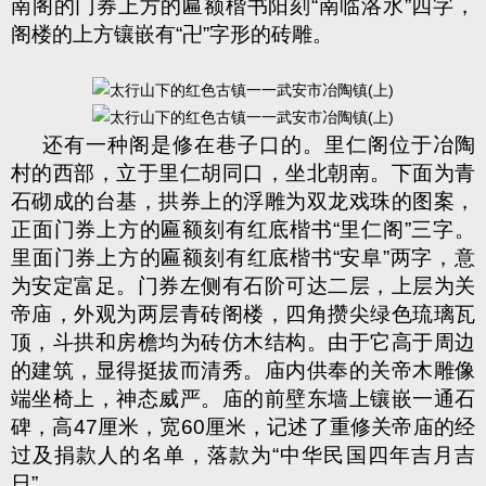
南阁的门券上方的匾额楷书阳刻
“
南临洛水
”
四字，
阁楼的上方镶嵌有
“
卍
”
字形的砖雕。
还有一种阁是修在巷子口的。里仁阁位于冶陶
村的西部，立于里仁胡同口，坐北朝南。下面为青
石砌成的台基，拱券上的浮雕为双龙戏珠的图案，
正面门券上方的匾额刻有红底楷书
“
里仁阁
”
三字。
里面门券上方的匾额刻有红底楷书
“
安阜
”
两字，意
为安定富足。门券左侧有石阶可达二层，上层为关
帝庙，外观为两层青砖阁楼，四角攒尖绿色琉璃瓦
顶，斗拱和房檐均为砖仿木结构。由于它高于周边
的建筑，显得挺拔而清秀。庙内供奉的关帝木雕像
端坐椅上，神态威严。庙的前壁东墙上镶嵌一通石
碑，高
47
厘米，宽
60
厘米，记述了重修关帝庙的经
过及捐款人的名单，落款为
“
中华民国四年吉月吉
日
”
。