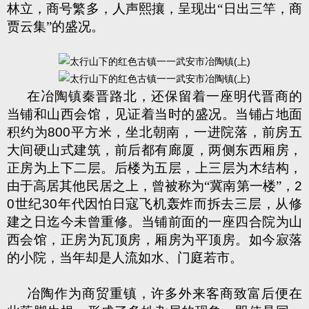
林立，商号繁多，人声熙攘，呈现出“日出三竿，商
贾云集”的盛况。
在冶陶镇秦晋路北，还保留着一座明代晋商的
当铺和山西会馆，见证着当时的盛况。当铺占地面
积约为
800
平方米，坐北朝南，一进院落，前房五
大间硬山式建筑，前后都有廊厦，两侧东西厢房，
正房为上下二层。后楼为五层，上三层为木结构，
由于高居其他民居之上，曾被称为“冀南第一楼”，
2
0
世纪
30
年代因怕日寇飞机轰炸而拆去三层，从修
建之日迄今未曾重修。当铺前面的一座四合院为山
西会馆，正房为瓦顶房，厢房为平顶房。如今寂落
的小院，当年却是人流如水、门庭若市。
冶陶作为商贸重镇，许多外来客商致富后便在