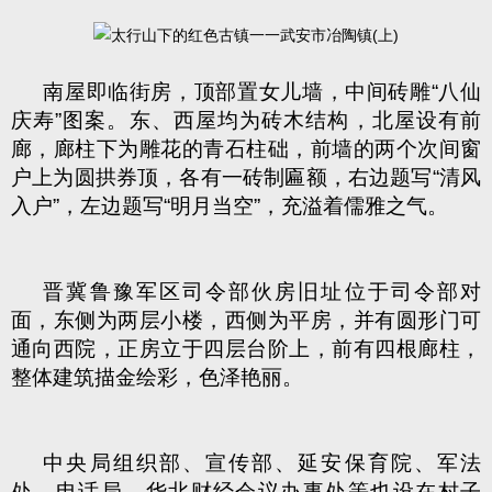
南屋即临街房，顶部置女儿墙，中间砖雕
“
八仙
庆寿
”
图案。东、西屋均为砖木结构，北屋设有前
廊，廊柱下为雕花的青石柱础，前墙的两个次间窗
户上为圆拱券顶，各有一砖制匾额，右边题写
“
清风
入户
”
，左边题写
“
明月当空
”
，充溢着儒雅之气。
晋冀鲁豫军区司令部伙房旧址位于司令部对
面，东侧为两层小楼，西侧为平房，并有圆形门可
通向西院，正房立于四层台阶上，前有四根廊柱，
整体建筑描金绘彩，色泽艳丽。
中央局组织部、宣传部、延安保育院、军法
处、电话局、华北财经会议办事处等也设在村子