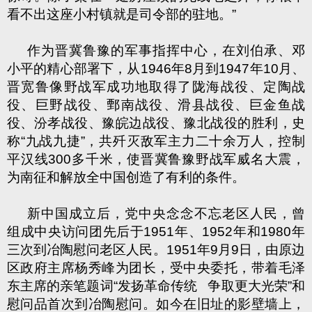
看不出这座小村镇就是司令部的驻地。
”
作为晋冀鲁豫的军事指挥中心，在刘伯承、邓
小平的精心部署下，从
1946
年
8
月到
1947
年
10
月、
晋宽鲁像野战军成功地取得了陇海战役、定陶战
役、巨野战役、鄄南战役、滑县战役、巨金鱼战
役、汾孝战役、豫皖边战役、豫北战役的胜利，史
称
“
九战九捷
”
，共歼灭敌军主力二十余万人，控制
平汉线
300
多千米，使晋冀鲁豫野战军威名大震，
为南征和解放全中国创造了有利的条件。
新中国成立后，党中央念念不忘老区人民，曾
组成中央访问团先后于
1951
年、
1952
年和
1980
年
三次到冶陶慰问老区人民。
1951
年
9
月
9
日，由原边
区政府主席杨秀峰为团长，受中央委托，带着毛泽
东主席的亲笔题词
“
发扬革命传统
争取更大光荣
”
和
慰问品首次到冶陶慰问。如今在旧址的影壁墙上，