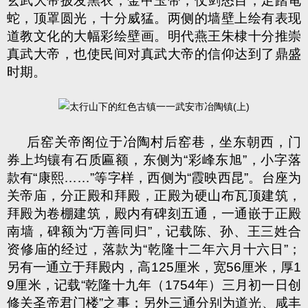
玄武大帝披发黑衣，金甲玉带，仗剑怒目，足踏龟
蛇，顶罩圆光，十分威猛。两侧的墙壁上绘有表现
道教文化的大幅彩绘壁画。明代燕王朱棣十分推崇
真武大帝，也使民间对真武大帝的信仰达到了鼎盛
时期。
后窑关帝阁位于冶陶村后窑巷，坐东朝西，门
券上均镶有石质匾额，东侧为
“
彩峰东旭
”
，小字落
款有
“
康熙
……”
等字样，西侧为
“
霞映西昆
”
。台座为
关帝庙，分正殿和拜殿，正殿为硬山布瓦顶建筑，
拜殿为卷棚建筑，殿内有碑刻五通，一通嵌于正殿
南墙，碑额为
“
万善同归
”
，记载陈、孙、王三姓合
资修庙的经过，落款为
“
乾隆十二年六月十六日
”
；
另有一通立于拜殿内，高
125
厘米，宽
56
厘米，厚
1
9
厘米，记载
“
乾隆十九年（
1754
年）三月初一日创
修关圣帝君门楼
”
之事；另外三通分别为道光、咸丰