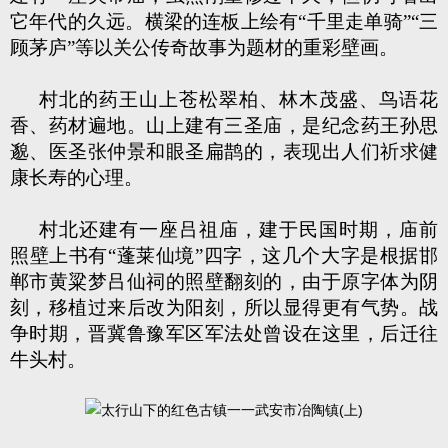
它年代的久远。横梁的连板上绘有“千里走单骑”“三
顾茅庐”等以关公传奇故事为题材的重彩壁画。
村北的药王山上苍松翠柏、林木茂盛、鸟语花
香、药材遍地。山上建有三圣庙，是纪念药王孙思
邈、医圣张仲景和眼圣扁鹊的，表现出人们祈求健
康长寿的心理。
村北还建有一座吕祖庙，建于民国时期，庙前
照壁上书有“蓬莱仙境”四字，这几个大字是根据邯
郸市黄粱梦吕仙祠的照壁翻刻的，由于原字体为阴
刻，移植过来后改为阳刻，所以显得更有气势。战
争时期，晋冀鲁豫军区军法处曾设在这里，后迁往
牛头村。