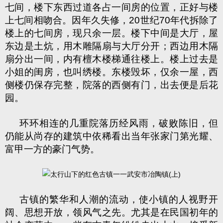
七间，楼下东西过道各占一间房的位置，正好与楼
上七间相吻合。因年久失修，
20
世纪
70
年代拆除了
楼上的七间房，现只余一层。楼下中间是大厅，屋
东边是土炕，用木雕隔扇与大厅分开；西边用木隔
扇分出一间，内有檀木楼梯通往楼上。楼上过去是
小姐的闺房，也叫绣楼。东楼毁坏，仅余一屋，西
侧楼仍保存完整，院落的西侧有门，出去便是后花
园。
环环相连的几重院落历经风雨，破败陈旧，但
仍能从尚存的建筑中依稀看出当年张家门第光耀、
富甲一方的豪门气势。
古镇的繁华和人潮的流动，使小镇的人视野开
阔、思想开放，领风气之先。尤其是在民国初年的