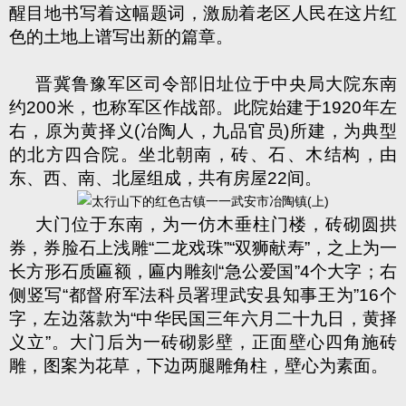
醒目地书写着这幅题词，激励着老区人民在这片红
色的土地上谱写出新的篇章。
晋冀鲁豫军区司令部旧址位于中央局大院东南
约
200
米，也称军区作战部。此院始建于
1920
年左
右，原为黄择义
(
冶陶人，九品官员
)
所建，为典型
的北方四合院。坐北朝南，砖、石、木结构，由
东、西、南、北屋组成，共有房屋
22
间。
大门位于东南，为一仿木垂柱门楼，砖砌圆拱
券，券脸石上浅雕
“
二龙戏珠
”“
双狮献寿
”
，之上为一
长方形石质匾额，匾内雕刻
“
急公爱国
”4
个大字；右
侧竖写
“
都督府军法科员署理武安县知事王为
”16
个
字，左边落款为
“
中华民国三年六月二十九日，黄择
义立
”
。大门后为一砖砌影壁，正面壁心四角施砖
雕，图案为花草，下边两腿雕角柱，壁心为素面。