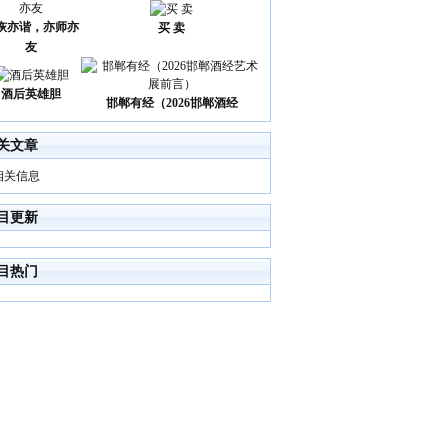
诙亦谐，亦师亦
买 卖
友
酒后英雄胆
邯郸有经（2026邯郸酒经
关文章
相关信息
目更新
目热门