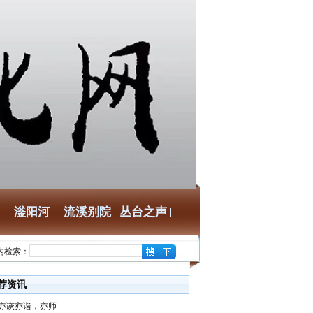
滏阳河
流溪别院
丛台之声
内检索：
荐资讯