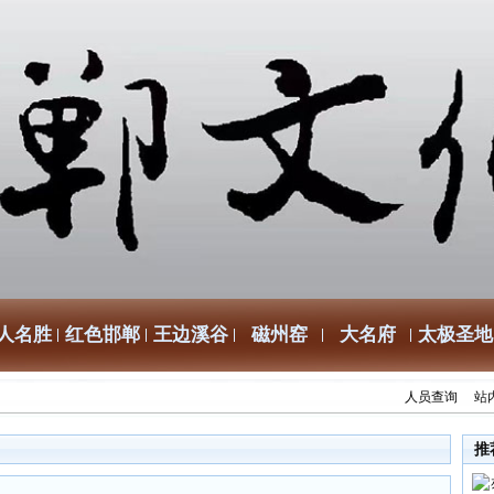
人名胜
红色邯郸
王边溪谷
磁州窑
大名府
太极圣地
人员查询
站
推