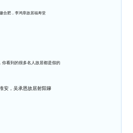
徽合肥，李鸿章故居福寿堂
淮安，吴承恩故居射阳簃